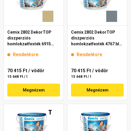
Cemix 2802 DekorTOP
Cemix 2802 DekorTOP
diszperziós
diszperziós
homlokzatfesték 6915
homlokzatfesték 4767 blue
intense 15 l
15 l
Rendelésre
Rendelésre
70 415 Ft
/ vödör
70 415 Ft
/ vödör
15 648 Ft / l
15 648 Ft / l
Megnézem
Megnézem