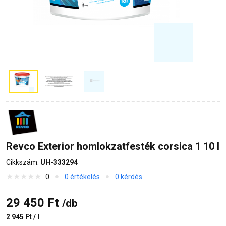
Revco Exterior homlokzatfesték corsica 1 10 l
Cikkszám:
UH-333294
0
0 értékelés
0 kérdés
29 450 Ft
/db
2 945 Ft / l