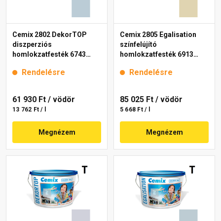
Cemix 2802 DekorTOP
Cemix 2805 Egalisation
diszperziós
színfelújító
homlokzatfesték 6743
homlokzatfesték 6913
intense 15 l
intense 15 l
Rendelésre
Rendelésre
61 930 Ft
/ vödör
85 025 Ft
/ vödör
13 762 Ft / l
5 668 Ft / l
Megnézem
Megnézem