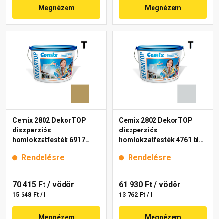
Megnézem
Megnézem
Cemix 2802 DekorTOP
Cemix 2802 DekorTOP
diszperziós
diszperziós
homlokzatfesték 6917
homlokzatfesték 4761 blue
intense 15 l
15 l
Rendelésre
Rendelésre
70 415 Ft
/ vödör
61 930 Ft
/ vödör
15 648 Ft / l
13 762 Ft / l
Megnézem
Megnézem