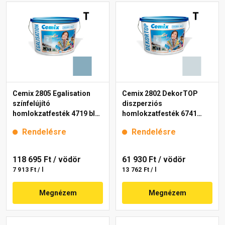
Cemix 2805 Egalisation
Cemix 2802 DekorTOP
színfelújító
diszperziós
homlokzatfesték 4719 blue
homlokzatfesték 6741
15 l
intense 15 l
Rendelésre
Rendelésre
118 695 Ft
/ vödör
61 930 Ft
/ vödör
7 913 Ft / l
13 762 Ft / l
Megnézem
Megnézem