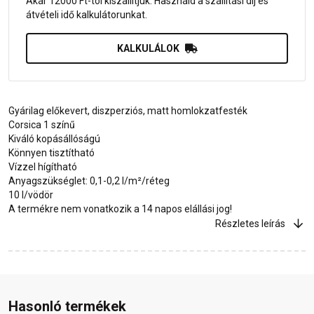
Akár 12000 Ft-tól kiszállítjuk. Használd a szállítási díj és
átvételi idő kalkulátorunkat.
KALKULÁLOK
Gyárilag előkevert, diszperziós, matt homlokzatfesték
Corsica 1 színű
Kiváló kopásállóságú
Könnyen tisztítható
Vízzel hígítható
Anyagszükséglet: 0,1-0,2 l/m²/réteg
10 l/vödör
A termékre nem vonatkozik a 14 napos elállási jog!
Részletes leírás
Hasonló termékek