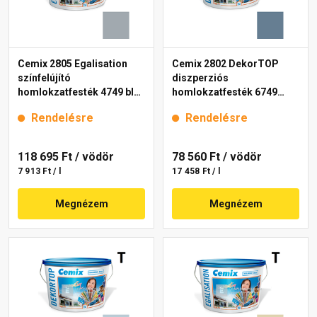
Cemix 2805 Egalisation
Cemix 2802 DekorTOP
színfelújító
diszperziós
homlokzatfesték 4749 blue
homlokzatfesték 6749
15 l
intense 15 l
Rendelésre
Rendelésre
118 695 Ft
/ vödör
78 560 Ft
/ vödör
7 913 Ft / l
17 458 Ft / l
Megnézem
Megnézem