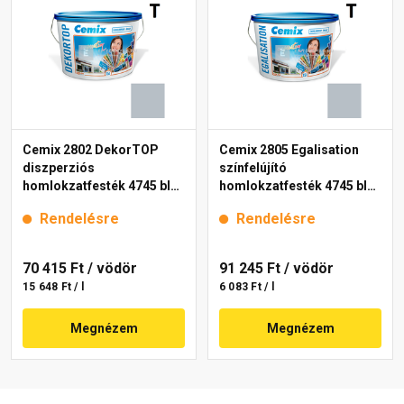
Cemix 2802 DekorTOP
Cemix 2805 Egalisation
diszperziós
színfelújító
homlokzatfesték 4745 blue
homlokzatfesték 4745 blue
15 l
15 l
Rendelésre
Rendelésre
70 415 Ft
/ vödör
91 245 Ft
/ vödör
15 648 Ft / l
6 083 Ft / l
Megnézem
Megnézem