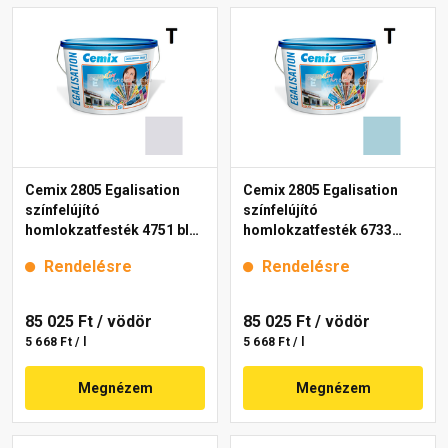
Cemix 2805 Egalisation
Cemix 2805 Egalisation
színfelújító
színfelújító
homlokzatfesték 4751 blue
homlokzatfesték 6733
15 l
intense 15 l
Rendelésre
Rendelésre
85 025 Ft
/ vödör
85 025 Ft
/ vödör
5 668 Ft / l
5 668 Ft / l
Megnézem
Megnézem