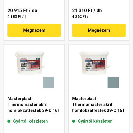
20 915 Ft
/ db
21 310 Ft
/ db
4 183 Ft / l
4 262 Ft / l
Megnézem
Megnézem
Masterplast
Masterplast
Thermomaster akril
Thermomaster akril
homlokzatfesték 39-D 16 l
homlokzatfesték 39-C 16 l
Gyártói készleten
Gyártói készleten