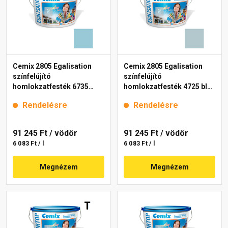
Cemix 2805 Egalisation
Cemix 2805 Egalisation
színfelújító
színfelújító
homlokzatfesték 6735
homlokzatfesték 4725 blue
intense 15 l
15 l
Rendelésre
Rendelésre
91 245 Ft
/ vödör
91 245 Ft
/ vödör
6 083 Ft / l
6 083 Ft / l
Megnézem
Megnézem