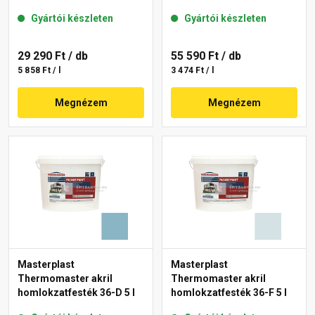
Gyártói készleten
Gyártói készleten
29 290 Ft
/ db
55 590 Ft
/ db
5 858 Ft / l
3 474 Ft / l
Megnézem
Megnézem
Masterplast
Masterplast
Thermomaster akril
Thermomaster akril
homlokzatfesték 36-D 5 l
homlokzatfesték 36-F 5 l