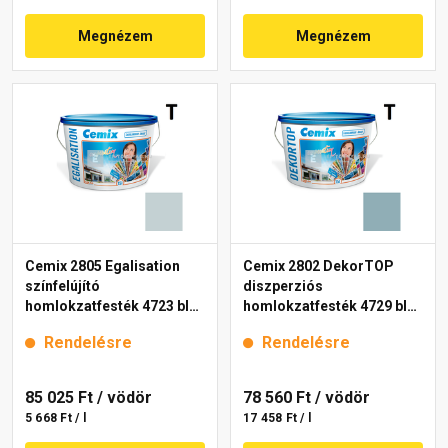
Megnézem
Megnézem
Cemix 2805 Egalisation
Cemix 2802 DekorTOP
színfelújító
diszperziós
homlokzatfesték 4723 blue
homlokzatfesték 4729 blue
15 l
15 l
Rendelésre
Rendelésre
85 025 Ft
/ vödör
78 560 Ft
/ vödör
5 668 Ft / l
17 458 Ft / l