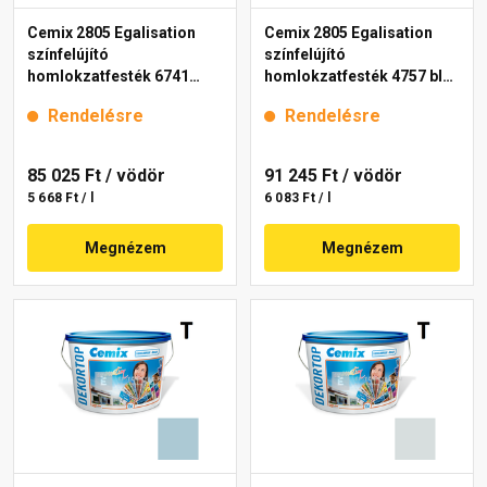
Cemix 2805 Egalisation
Cemix 2805 Egalisation
színfelújító
színfelújító
homlokzatfesték 6741
homlokzatfesték 4757 blue
intense 15 l
15 l
Rendelésre
Rendelésre
85 025 Ft
/ vödör
91 245 Ft
/ vödör
5 668 Ft / l
6 083 Ft / l
Megnézem
Megnézem