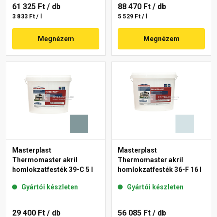
61 325 Ft
/ db
88 470 Ft
/ db
3 833 Ft / l
5 529 Ft / l
Megnézem
Megnézem
Masterplast
Masterplast
Thermomaster akril
Thermomaster akril
homlokzatfesték 39-C 5 l
homlokzatfesték 36-F 16 l
Gyártói készleten
Gyártói készleten
29 400 Ft
/ db
56 085 Ft
/ db