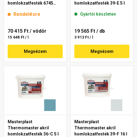
homlokzatfesték 6745
homlokzatfesték 39-E 5 l
intense 15 l
Rendelésre
Gyártói készleten
70 415 Ft
/ vödör
19 565 Ft
/ db
15 648 Ft / l
3 913 Ft / l
Megnézem
Megnézem
Masterplast
Masterplast
Thermomaster akril
Thermomaster akril
homlokzatfesték 36-C 5 l
homlokzatfesték 39-F 16 l