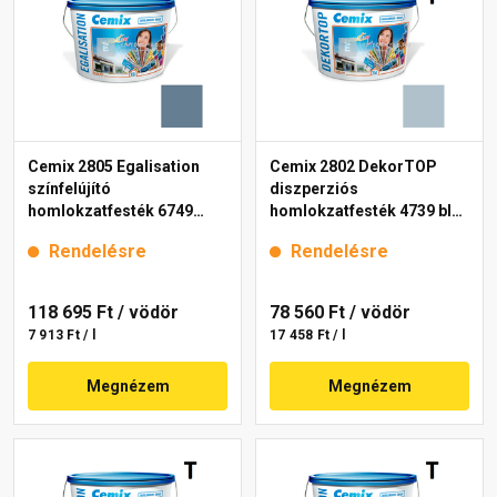
Cemix 2805 Egalisation
Cemix 2802 DekorTOP
színfelújító
diszperziós
homlokzatfesték 6749
homlokzatfesték 4739 blue
intense 15 l
15 l
Rendelésre
Rendelésre
118 695 Ft
/ vödör
78 560 Ft
/ vödör
7 913 Ft / l
17 458 Ft / l
Megnézem
Megnézem