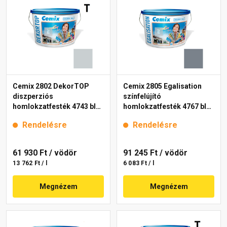
Cemix 2802 DekorTOP
Cemix 2805 Egalisation
diszperziós
színfelújító
homlokzatfesték 4743 blue
homlokzatfesték 4767 blue
15 l
15 l
Rendelésre
Rendelésre
61 930 Ft
/ vödör
91 245 Ft
/ vödör
13 762 Ft / l
6 083 Ft / l
Megnézem
Megnézem