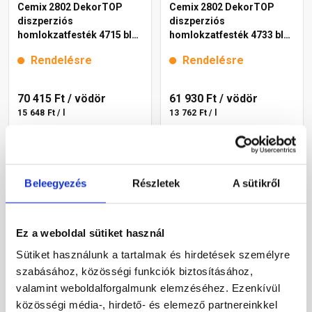
Cemix 2802 DekorTOP
Cemix 2802 DekorTOP
diszperziós
diszperziós
homlokzatfesték 4715 blue
homlokzatfesték 4733 blue
15 l
15 l
Rendelésre
Rendelésre
70 415 Ft
/ vödör
61 930 Ft
/ vödör
15 648 Ft / l
13 762 Ft / l
Megnézem
Megnézem
Beleegyezés
Részletek
A sütikről
Ez a weboldal sütiket használ
Sütiket használunk a tartalmak és hirdetések személyre
szabásához, közösségi funkciók biztosításához,
valamint weboldalforgalmunk elemzéséhez. Ezenkívül
közösségi média-, hirdető- és elemező partnereinkkel
Cemix 2802 DekorTOP
Cemix 2802 DekorTOP