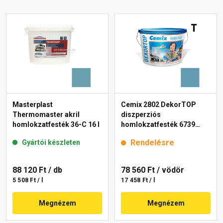
Masterplast
Cemix 2802 DekorTOP
Thermomaster akril
diszperziós
homlokzatfesték 36-C 16 l
homlokzatfesték 6739
intense 15 l
Rendelésre
Gyártói készleten
88 120 Ft
/ db
78 560 Ft
/ vödör
5 508 Ft / l
17 458 Ft / l
Megnézem
Megnézem