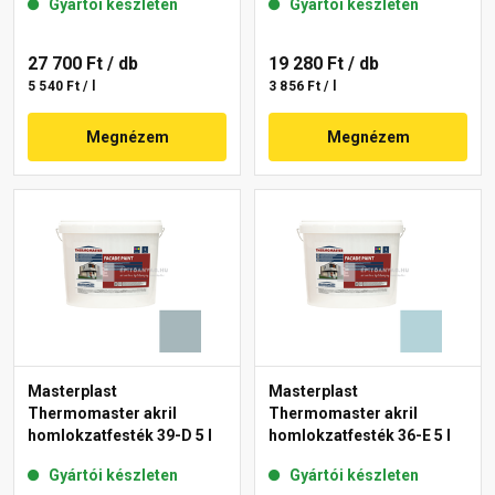
Gyártói készleten
Gyártói készleten
27 700 Ft
/ db
19 280 Ft
/ db
5 540 Ft / l
3 856 Ft / l
Megnézem
Megnézem
Masterplast
Masterplast
Thermomaster akril
Thermomaster akril
homlokzatfesték 39-D 5 l
homlokzatfesték 36-E 5 l
Gyártói készleten
Gyártói készleten