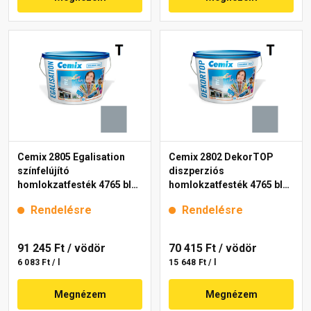
Cemix 2805 Egalisation
Cemix 2802 DekorTOP
színfelújító
diszperziós
homlokzatfesték 4765 blue
homlokzatfesték 4765 blue
15 l
15 l
Rendelésre
Rendelésre
91 245 Ft
/ vödör
70 415 Ft
/ vödör
6 083 Ft / l
15 648 Ft / l
Megnézem
Megnézem