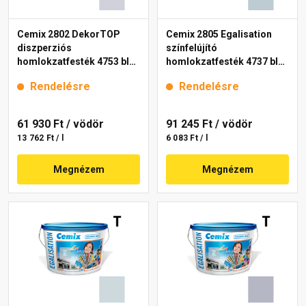
Cemix 2802 DekorTOP
Cemix 2805 Egalisation
diszperziós
színfelújító
homlokzatfesték 4753 blue
homlokzatfesték 4737 blue
15 l
15 l
Rendelésre
Rendelésre
61 930 Ft
/ vödör
91 245 Ft
/ vödör
13 762 Ft / l
6 083 Ft / l
Megnézem
Megnézem