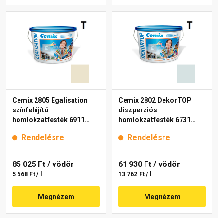
Cemix 2805 Egalisation
Cemix 2802 DekorTOP
színfelújító
diszperziós
homlokzatfesték 6911
homlokzatfesték 6731
intense 15 l
intense 15 l
Rendelésre
Rendelésre
85 025 Ft
/ vödör
61 930 Ft
/ vödör
5 668 Ft / l
13 762 Ft / l
Megnézem
Megnézem