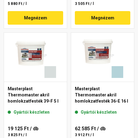
5 880 Ft / l
3 505 Ft / l
Megnézem
Megnézem
Masterplast
Masterplast
Thermomaster akril
Thermomaster akril
homlokzatfesték 39-F 5 l
homlokzatfesték 36-E 16 l
Gyártói készleten
Gyártói készleten
19 125 Ft
/ db
62 585 Ft
/ db
3 825 Ft / l
3 912 Ft / l