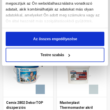
diszperziós
diszperziós
megosztjuk az Ön weboldalhasználatra vonatkozó
homlokzatfesték 4727 blue
homlokzatfesték 4741 blue
adatait, akik kombinálhatják az adatokat más olyan
15 l
15 l
adatokkal, amelyeket Ön adott meg számukra vagy az
Rendelésre
Rendelésre
Ön által használt más szolgáltatásokból gyűjtöttek.
70 415 Ft
/ vödör
61 930 Ft
/ vödör
15 648 Ft / l
13 762 Ft / l
Az összes engedélyezése
Megnézem
Megnézem
Testre szabás
Cemix 2802 DekorTOP
Masterplast
diszperziós
Thermomaster akril