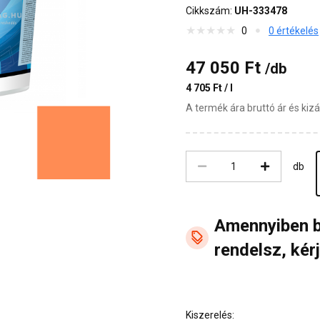
Cikkszám:
UH-333478
0
0 értékelés
47 050 Ft
/db
4 705 Ft / l
A termék ára bruttó ár és ki
db
Amennyiben 
rendelsz, kérj
Kiszerelés: