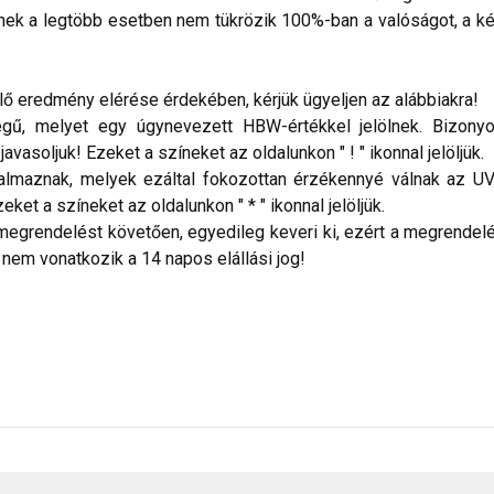
nek a legtöbb esetben nem tükrözik 100%-ban a valóságot, a ké
 eredmény elérése érdekében, kérjük ügyeljen az alábbiakra!
ű, melyet egy úgynevezett HBW-értékkel jelölnek. Bizonyos
vasoljuk! Ezeket a színeket az oldalunkon " ! " ikonnal jelöljük.
talmaznak, melyek ezáltal fokozottan érzékennyé válnak az UV
ket a színeket az oldalunkon " * " ikonnal jelöljük.
megrendelést követően, egyedileg keveri ki, ezért a megrendelés
 nem vonatkozik a 14 napos elállási jog!