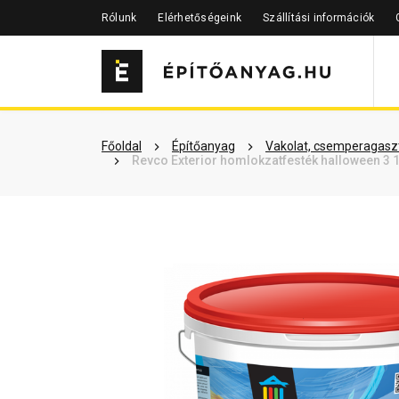
Rólunk
Elérhetőségeink
Szállítási információk
Szükséged lehet rá
Részletes 
Főoldal
Építőanyag
Vakolat, csemperagaszt
Revco Exterior homlokzatfesték halloween 3 1