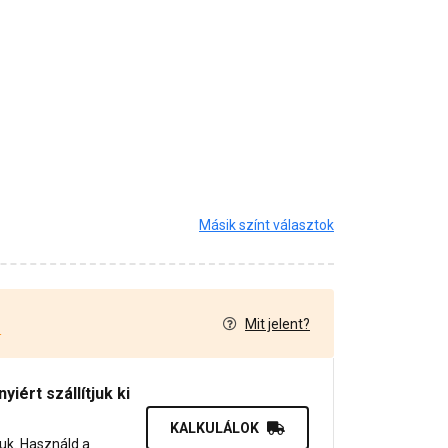
Másik színt választok
Mit jelent?
4
iért szállítjuk ki
KALKULÁLOK
juk. Használd a