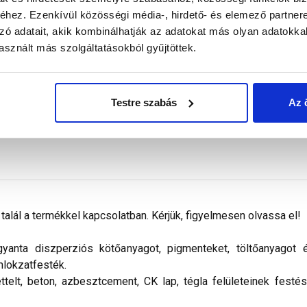
Megnézem
Megnézem
hez. Ezenkívül közösségi média-, hirdető- és elemező partner
zó adatait, akik kombinálhatják az adatokat más olyan adatokka
sznált más szolgáltatásokból gyűjtöttek.
Testre szabás
Az 
alál a termékkel kapcsolatban. Kérjük, figyelmesen olvassa el!
nta diszperziós kötőanyagot, pigmenteket, töltőanyagot és 
mlokzatfesték.
ettelt, beton, azbesztcement, CK lap, tégla felületeinek festé