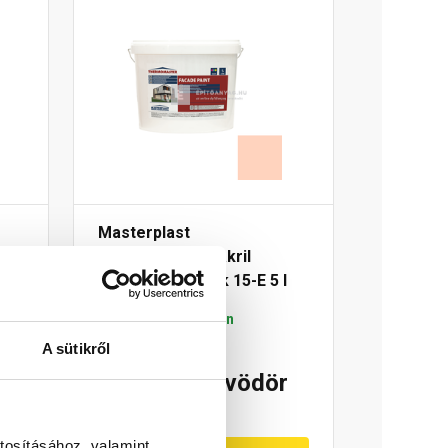
Masterplast
Thermomaster akril
 l
homlokzatfesték 15-E 5 l
Gyártói készleten
A sütikről
18 910 Ft
/ vödör
3 782 Ft / l
tosításához, valamint