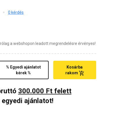
0 kérdés
zárólag a webshopon leadott megrendelésre érvényes!
% Egyedi ajánlatot
Kosárba
kérek %
rakom
bruttó
300.000 Ft felett
 egyedi ajánlatot!