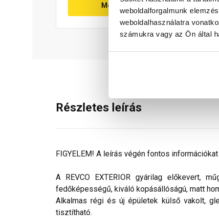
Megnézem
weboldalforgalmunk elemzésé
weboldalhasználatra vonatko
számukra vagy az Ön által ha
Részletes leírás
FIGYELEM! A leírás végén fontos információkat t
A REVCO EXTERIOR gyárilag előkevert, műgya
fedőképességű, kiváló kopásállóságú, matt ho
Alkalmas régi és új épületek külső vakolt, gl
tisztítható.