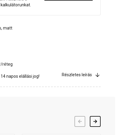
dő kalkulátorunkat.
s, matt
²/réteg
Részletes leírás
4 napos elállási jog!
Előző
Következő