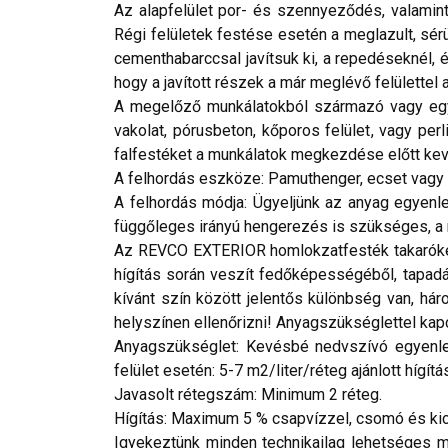
Az alapfelület por- és szennyeződés, valamint
Régi felületek festése esetén a meglazult, sérü
cementhabarccsal javítsuk ki, a repedéseknél, 
hogy a javított részek a már meglévő felülettel
A megelőző munkálatokból származó vagy egyéb
vakolat, pórusbeton, kőporos felület, vagy per
falfestéket a munkálatok megkezdése előtt keve
A felhordás eszköze: Pamuthenger, ecset vagy a
A felhordás módja: Ügyeljünk az anyag egyenle
függőleges irányú hengerezés is szükséges, a 
Az REVCO EXTERIOR homlokzatfesték takaróképe
hígítás során veszít fedőképességéből, tapadás
kívánt szín között jelentős különbség van, h
helyszínen ellenőrizni! Anyagszükséglettel kap
Anyagszükséglet: Kevésbé nedvszívó egyenletes
felület esetén: 5-7 m2/liter/réteg ajánlott hígítá
Javasolt rétegszám: Minimum 2 réteg.
Hígítás: Maximum 5 % csapvízzel, csomó és kic
Igyekeztünk minden technikailag lehetséges mó