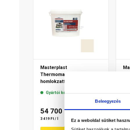
Masterplast
Ma
Thermomaster akril
Th
homlokzatfesték 42-F 16 l
hom
Gyártói készleten
Beleegyezés
54 700 Ft
/ db
5
3 419 Ft / l
3 68
Ez a weboldal sütiket haszn
Sütiket használunk a tartal