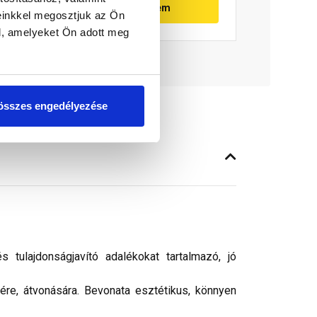
Megnézem
einkkel megosztjuk az Ön
l, amelyeket Ön adott meg
összes engedélyezése
tulajdonságjavító adalékokat tartalmazó, jó
sére, átvonására. Bevonata esztétikus, könnyen