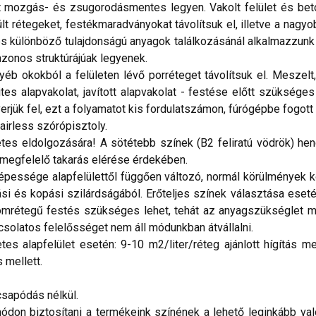
 mozgás- és zsugorodásmentes legyen. Vakolt felület és beton
lt rétegeket, festékmaradványokat távolítsuk el, illetve a nagyob
és különböző tulajdonságú anyagok találkozásánál alkalmazzunk
 azonos struktúrájúak legyenek.
 okokból a felületen lévő porréteget távolítsuk el. Meszelt, 
lites alapvakolat, javított alapvakolat - festése előtt szüks
rjük fel, ezt a folyamatot kis fordulatszámon, fúrógépbe fogott
irless szórópisztoly.
tes eldolgozására! A sötétebb színek (B2 feliratú vödrök) hen
megfelelő takarás elérése érdekében.
ssége alapfelülettől függően változó, normál körülmények köz
i és kopási szilárdságából. Erőteljes színek választása eseté
áromrétegű festés szükséges lehet, tehát az anyagszükséglet m
csolatos felelősséget nem áll módunkban átvállalni.
 alapfelület esetén: 9-10 m2/liter/réteg ajánlott hígítás mell
s mellett.
sapódás nélkül.
don biztosítani a termékeink színének a lehető leginkább val