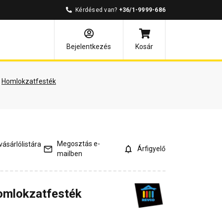
Kérdésed van?
+36/1-9999-686
árlói vélemények
Kérdések és válaszok
Bejelentkezés
Kosár
Homlokzatfesték
Megosztás e-
ásárlólistára
Árfigyelő
mailben
homlokzatfesték