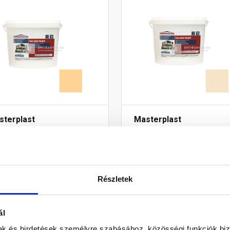
sterplast
Masterplast
ermomaster akril
Thermomaster akril
lokzatfesték 02-C 16 l
homlokzatfesték 48-E 16
Gyártói készleten
Gyártói készleten
Részletek
9 010 Ft
/ db
54 875 Ft
/ db
8 Ft / l
3 430 Ft / l
ál
mak és hirdetések személyre szabásához, közösségi funkciók biz