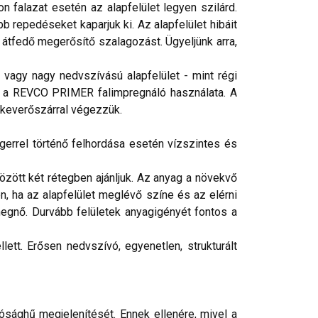
 falazat esetén az alapfelület legyen szilárd.
b repedéseket kaparjuk ki. Az alapfelület hibáit
 átfedő megerősítő szalagozást. Ügyeljünk arra,
vagy nagy nedvszívású alapfelület - mint régi
éges a REVCO PRIMER falimpregnáló használata. A
 keverőszárral végezzük.
gerrel történő felhordása esetén vízszintes és
ött két rétegben ajánljuk. Az anyag a növekvő
n, ha az alapfelület meglévő színe és az elérni
egnő. Durvább felületek anyagigényét fontos a
ett. Erősen nedvszívó, egyenetlen, strukturált
ósághű megjelenítését. Ennek ellenére, mivel a