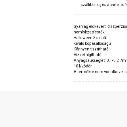
szállítási díj és átvételi i
Gyárilag előkevert, diszperzió
homlokzatfesték
Halloween 3 színű
Kiváló kopásállóságú
Könnyen tisztítható
Vízzel hígítható
Anyagszükséglet: 0,1-0,2 l/m
10 l/vödör
A termékre nem vonatkozik a 1