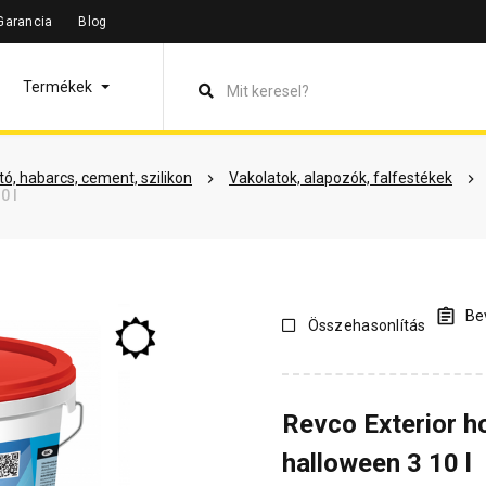
Garancia
Blog
leírás
Termékinformáció
Színek
Dokumentumok
Vás
Termékek
ó, habarcs, cement, szilikon
Vakolatok, alapozók, falfestékek
0 l
Bev
Összehasonlítás
Revco Exterior 
halloween 3 10 l