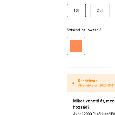
10 l
2,5 l
Színkód:
halloween 3
Rendelésre
Átvehető akár: 2026-08-1
Mikor vehető át, menny
hozzád?
Akár 12000 Ft-tól kiszállít