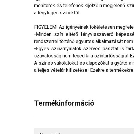
monitorok és telefonok kijelzőin megjelenő szí
a tényleges színektől.
FIGYELEM! Az igényeinek tökéletesen megfelelő
-Minden szín eltérő fényvisszaverő képesség
rendszerrel történő együttes alkalmazását nem ja
-Egyes színárnyalatok szerves pasztát is tar
szavatosság nem terjed ki a színtartósságra! Eze
A színes vakolatokat és alapozókat a gyártó a 
a teljes vételár kifizetése! Ezekre a termékekre
Termékinformáció