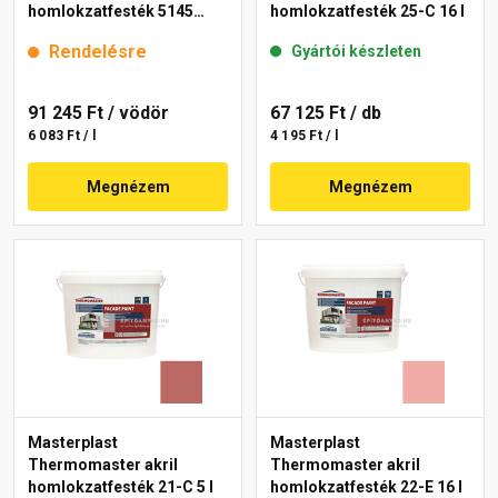
homlokzatfesték 5145
homlokzatfesték 25-C 16 l
rusty 15 l
Rendelésre
Gyártói készleten
91 245 Ft
/ vödör
67 125 Ft
/ db
6 083 Ft / l
4 195 Ft / l
Megnézem
Megnézem
Masterplast
Masterplast
Thermomaster akril
Thermomaster akril
homlokzatfesték 21-C 5 l
homlokzatfesték 22-E 16 l