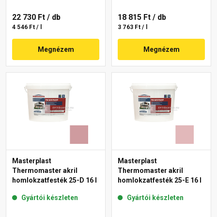
22 730 Ft
/ db
18 815 Ft
/ db
4 546 Ft / l
3 763 Ft / l
Megnézem
Megnézem
Masterplast
Masterplast
Thermomaster akril
Thermomaster akril
homlokzatfesték 25-D 16 l
homlokzatfesték 25-E 16 l
Gyártói készleten
Gyártói készleten