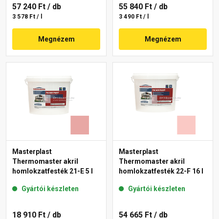
57 240 Ft
/ db
55 840 Ft
/ db
3 578 Ft / l
3 490 Ft / l
Megnézem
Megnézem
Masterplast
Masterplast
Thermomaster akril
Thermomaster akril
homlokzatfesték 21-E 5 l
homlokzatfesték 22-F 16 l
Gyártói készleten
Gyártói készleten
18 910 Ft
/ db
54 665 Ft
/ db