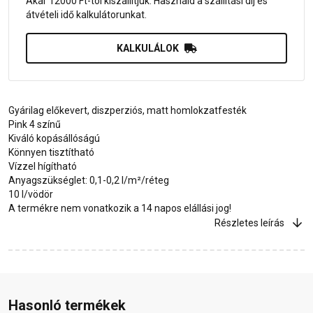
Akár 12000 Ft-tól kiszállítjuk. Használd a szállítási díj és
átvételi idő kalkulátorunkat.
KALKULÁLOK
Gyárilag előkevert, diszperziós, matt homlokzatfesték
Pink 4 színű
Kiváló kopásállóságú
Könnyen tisztítható
Vízzel hígítható
Anyagszükséglet: 0,1-0,2 l/m²/réteg
10 l/vödör
A termékre nem vonatkozik a 14 napos elállási jog!
Részletes leírás
Hasonló termékek