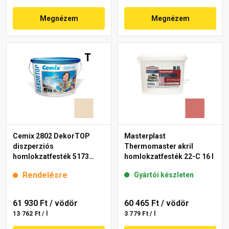
Megnézem
Megnézem
Cemix 2802 DekorTOP
Masterplast
diszperziós
Thermomaster akril
homlokzatfesték 5173
homlokzatfesték 22-C 16 l
rusty 15 l
Rendelésre
Gyártói készleten
61 930 Ft
/ vödör
60 465 Ft
/ vödör
13 762 Ft / l
3 779 Ft / l