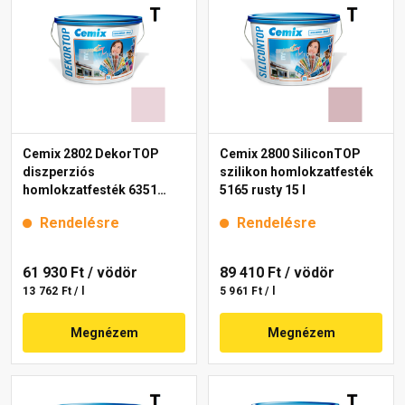
Cemix 2802 DekorTOP
Cemix 2800 SiliconTOP
diszperziós
szilikon homlokzatfesték
homlokzatfesték 6351
5165 rusty 15 l
intense 15 l
Rendelésre
Rendelésre
61 930 Ft
/ vödör
89 410 Ft
/ vödör
13 762 Ft / l
5 961 Ft / l
Megnézem
Megnézem