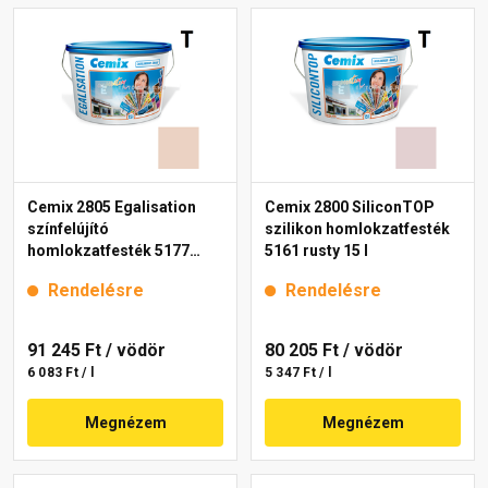
Cemix 2805 Egalisation
Cemix 2800 SiliconTOP
színfelújító
szilikon homlokzatfesték
homlokzatfesték 5177
5161 rusty 15 l
rusty 15 l
Rendelésre
Rendelésre
91 245 Ft
/ vödör
80 205 Ft
/ vödör
6 083 Ft / l
5 347 Ft / l
Megnézem
Megnézem