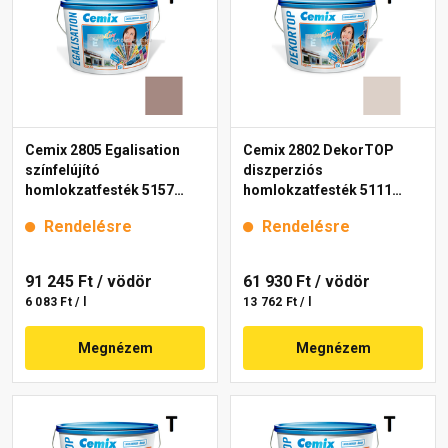
Cemix 2805 Egalisation
Cemix 2802 DekorTOP
színfelújító
diszperziós
homlokzatfesték 5157
homlokzatfesték 5111
rusty 15 l
rusty 15 l
Rendelésre
Rendelésre
91 245 Ft
/ vödör
61 930 Ft
/ vödör
6 083 Ft / l
13 762 Ft / l
Megnézem
Megnézem