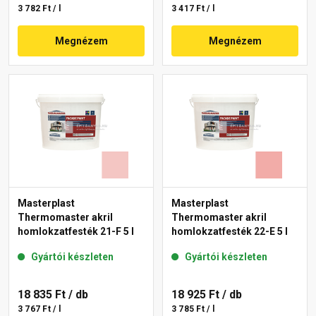
3 782 Ft / l
3 417 Ft / l
Megnézem
Megnézem
Masterplast
Masterplast
Thermomaster akril
Thermomaster akril
homlokzatfesték 21-F 5 l
homlokzatfesték 22-E 5 l
Gyártói készleten
Gyártói készleten
18 835 Ft
/ db
18 925 Ft
/ db
3 767 Ft / l
3 785 Ft / l