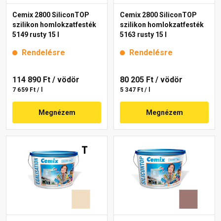
Cemix 2800 SiliconTOP
Cemix 2800 SiliconTOP
szilikon homlokzatfesték
szilikon homlokzatfesték
5149 rusty 15 l
5163 rusty 15 l
Rendelésre
Rendelésre
114 890 Ft
/ vödör
80 205 Ft
/ vödör
7 659 Ft / l
5 347 Ft / l
Megnézem
Megnézem