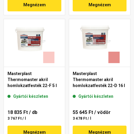
Megnézem
Megnézem
Masterplast
Masterplast
Thermomaster akril
Thermomaster akril
homlokzatfesték 22-F 5 l
homlokzatfesték 22-D 16 l
Gyártói készleten
Gyártói készleten
18 835 Ft
/ db
55 645 Ft
/ vödör
3 767 Ft / l
3 478 Ft / l
Megnézem
Megnézem