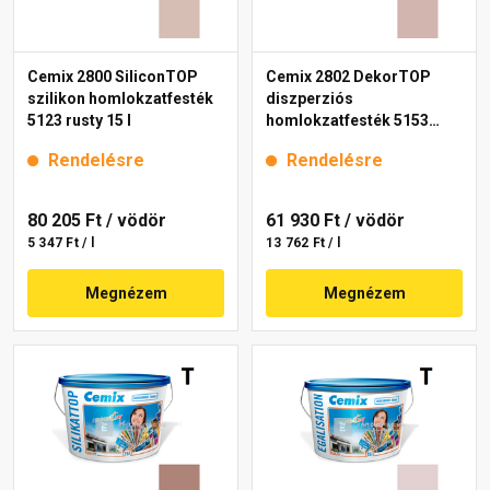
Cemix 2800 SiliconTOP
Cemix 2802 DekorTOP
szilikon homlokzatfesték
diszperziós
5123 rusty 15 l
homlokzatfesték 5153
rusty 15 l
Rendelésre
Rendelésre
80 205 Ft
/ vödör
61 930 Ft
/ vödör
5 347 Ft / l
13 762 Ft / l
Megnézem
Megnézem