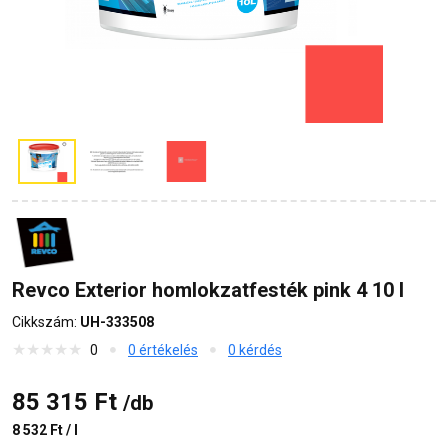
Revco Exterior homlokzatfesték pink 4 10 l
Cikkszám:
UH-333508
0
0 értékelés
0 kérdés
85 315 Ft
/db
8 532 Ft / l