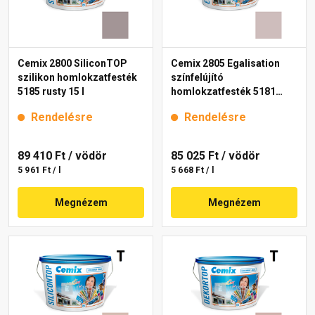
Cemix 2800 SiliconTOP
Cemix 2805 Egalisation
szilikon homlokzatfesték
színfelújító
5185 rusty 15 l
homlokzatfesték 5181
rusty 15 l
Rendelésre
Rendelésre
89 410 Ft
/ vödör
85 025 Ft
/ vödör
5 961 Ft / l
5 668 Ft / l
Megnézem
Megnézem