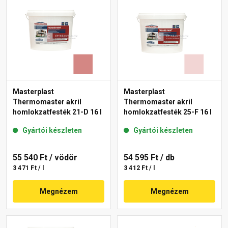
Masterplast
Masterplast
Thermomaster akril
Thermomaster akril
homlokzatfesték 21-D 16 l
homlokzatfesték 25-F 16 l
Gyártói készleten
Gyártói készleten
55 540 Ft
/ vödör
54 595 Ft
/ db
3 471 Ft / l
3 412 Ft / l
Megnézem
Megnézem