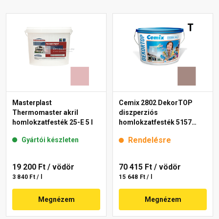
Masterplast
Cemix 2802 DekorTOP
Thermomaster akril
diszperziós
homlokzatfesték 25-E 5 l
homlokzatfesték 5157
rusty 15 l
Rendelésre
Gyártói készleten
19 200 Ft
/ vödör
70 415 Ft
/ vödör
3 840 Ft / l
15 648 Ft / l
Megnézem
Megnézem