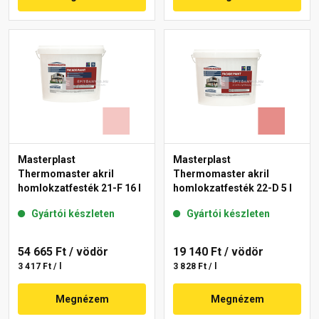
Masterplast
Masterplast
Thermomaster akril
Thermomaster akril
homlokzatfesték 21-F 16 l
homlokzatfesték 22-D 5 l
Gyártói készleten
Gyártói készleten
54 665 Ft
/ vödör
19 140 Ft
/ vödör
3 417 Ft / l
3 828 Ft / l
Megnézem
Megnézem