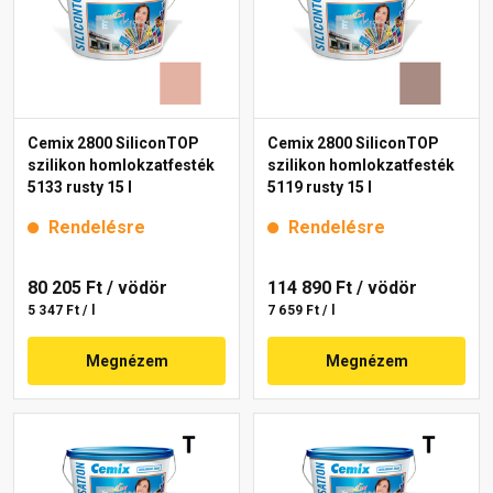
Cemix 2800 SiliconTOP
Cemix 2800 SiliconTOP
szilikon homlokzatfesték
szilikon homlokzatfesték
5133 rusty 15 l
5119 rusty 15 l
Rendelésre
Rendelésre
80 205 Ft
/ vödör
114 890 Ft
/ vödör
5 347 Ft / l
7 659 Ft / l
Megnézem
Megnézem