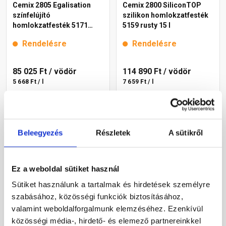
Cemix 2805 Egalisation
Cemix 2800 SiliconTOP
színfelújító
szilikon homlokzatfesték
homlokzatfesték 5171
5159 rusty 15 l
rusty 15 l
Rendelésre
Rendelésre
85 025 Ft
/ vödör
114 890 Ft
/ vödör
5 668 Ft / l
7 659 Ft / l
Megnézem
Megnézem
Beleegyezés
Részletek
A sütikről
Ez a weboldal sütiket használ
Sütiket használunk a tartalmak és hirdetések személyre
szabásához, közösségi funkciók biztosításához,
valamint weboldalforgalmunk elemzéséhez. Ezenkívül
közösségi média-, hirdető- és elemező partnereinkkel
Cemix 2802 DekorTOP
Cemix 2802 DekorTOP