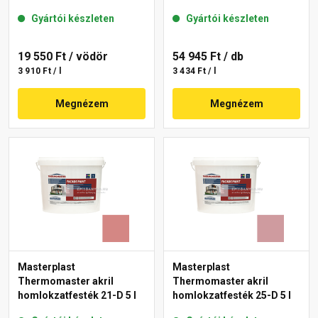
Gyártói készleten
Gyártói készleten
19 550 Ft
/ vödör
54 945 Ft
/ db
3 910 Ft / l
3 434 Ft / l
Megnézem
Megnézem
Masterplast
Masterplast
Thermomaster akril
Thermomaster akril
homlokzatfesték 21-D 5 l
homlokzatfesték 25-D 5 l