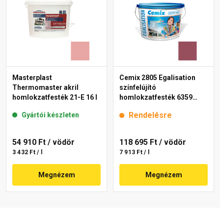
Masterplast
Cemix 2805 Egalisation
Thermomaster akril
színfelújító
homlokzatfesték 21-E 16 l
homlokzatfesték 6359
intense 15 l
Rendelésre
Gyártói készleten
54 910 Ft
/ vödör
118 695 Ft
/ vödör
3 432 Ft / l
7 913 Ft / l
Megnézem
Megnézem