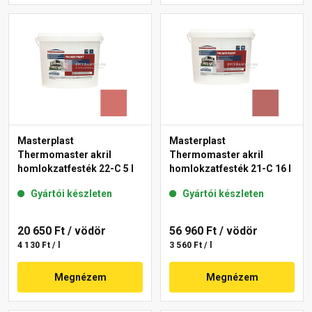
Masterplast
Masterplast
Thermomaster akril
Thermomaster akril
homlokzatfesték 22-C 5 l
homlokzatfesték 21-C 16 l
Gyártói készleten
Gyártói készleten
20 650 Ft
/ vödör
56 960 Ft
/ vödör
4 130 Ft / l
3 560 Ft / l
Megnézem
Megnézem