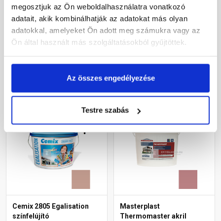
diszperziós
diszperziós
megosztjuk az Ön weboldalhasználatra vonatkozó
homlokzatfesték 5135
homlokzatfesték 5137
adatait, akik kombinálhatják az adatokat más olyan
rusty 15 l
rusty 15 l
adatokkal, amelyeket Ön adott meg számukra vagy az
Rendelésre
Rendelésre
Ön által használt más szolgáltatásokból gyűjtöttek.
70 415 Ft
/ vödör
70 415 Ft
/ vödör
15 648 Ft / l
15 648 Ft / l
Az összes engedélyezése
Megnézem
Megnézem
Testre szabás
Cemix 2805 Egalisation
Masterplast
színfelújító
Thermomaster akril