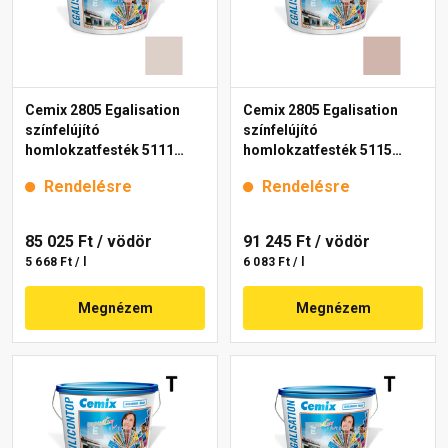
Cemix 2805 Egalisation
Cemix 2805 Egalisation
színfelújító
színfelújító
homlokzatfesték 5111
homlokzatfesték 5115
rusty 15 l
rusty 15 l
Rendelésre
Rendelésre
85 025 Ft
/ vödör
91 245 Ft
/ vödör
5 668 Ft / l
6 083 Ft / l
Megnézem
Megnézem