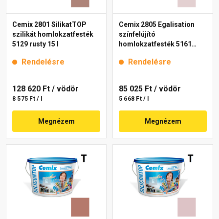
Cemix 2801 SilikatTOP
Cemix 2805 Egalisation
szilikát homlokzatfesték
színfelújító
5129 rusty 15 l
homlokzatfesték 5161
rusty 15 l
Rendelésre
Rendelésre
128 620 Ft
/ vödör
85 025 Ft
/ vödör
8 575 Ft / l
5 668 Ft / l
Megnézem
Megnézem