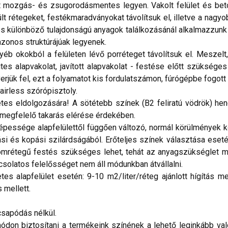
 mozgás- és zsugorodásmentes legyen. Vakolt felület és beton
lt rétegeket, festékmaradványokat távolítsuk el, illetve a nagyob
és különböző tulajdonságú anyagok találkozásánál alkalmazzunk
 azonos struktúrájúak legyenek.
 okokból a felületen lévő porréteget távolítsuk el. Meszelt, 
lites alapvakolat, javított alapvakolat - festése előtt szüks
rjük fel, ezt a folyamatot kis fordulatszámon, fúrógépbe fogott
irless szórópisztoly.
tes eldolgozására! A sötétebb színek (B2 feliratú vödrök) hen
megfelelő takarás elérése érdekében.
ssége alapfelülettől függően változó, normál körülmények köz
i és kopási szilárdságából. Erőteljes színek választása eseté
áromrétegű festés szükséges lehet, tehát az anyagszükséglet m
csolatos felelősséget nem áll módunkban átvállalni.
 alapfelület esetén: 9-10 m2/liter/réteg ajánlott hígítás mell
s mellett.
sapódás nélkül.
don biztosítani a termékeink színének a lehető leginkább val