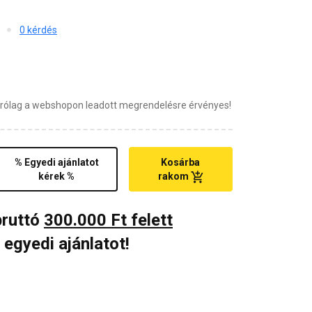
0 kérdés
zárólag a webshopon leadott megrendelésre érvényes!
% Egyedi ajánlatot
Kosárba
kérek %
rakom
bruttó
300.000 Ft felett
 egyedi ajánlatot!