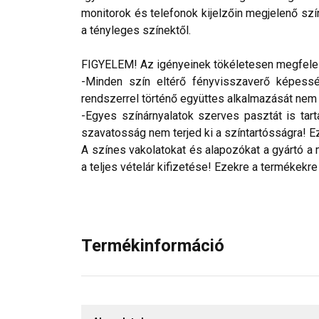
monitorok és telefonok kijelzőin megjelenő szí
a tényleges színektől.
FIGYELEM! Az igényeinek tökéletesen megfelelő
-Minden szín eltérő fényvisszaverő képesség
rendszerrel történő együttes alkalmazását nem ja
-Egyes színárnyalatok szerves pasztát is tar
szavatosság nem terjed ki a színtartósságra! Eze
A színes vakolatokat és alapozókat a gyártó a 
a teljes vételár kifizetése! Ezekre a termékekre
Termékinformáció