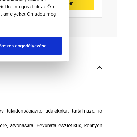
Megnézem
einkkel megosztjuk az Ön
l, amelyeket Ön adott meg
összes engedélyezése
tulajdonságjavító adalékokat tartalmazó, jó
sére, átvonására. Bevonata esztétikus, könnyen