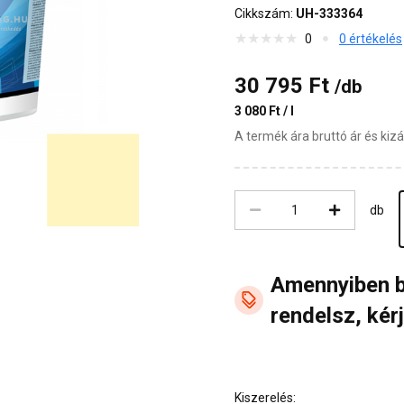
Cikkszám:
UH-333364
0
0 értékelés
30 795 Ft
/db
3 080 Ft / l
A termék ára bruttó ár és ki
db
Amennyiben 
rendelsz, kérj
Kiszerelés: