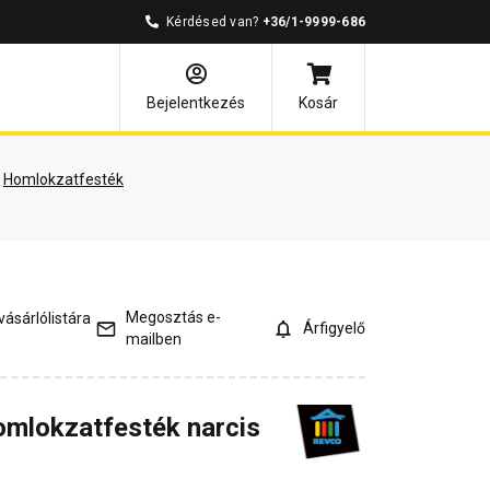
Kérdésed van?
+36/1-9999-686
árlói vélemények
Kérdések és válaszok
Bejelentkezés
Kosár
Homlokzatfesték
Megosztás e-
ásárlólistára
Árfigyelő
mailben
omlokzatfesték narcis