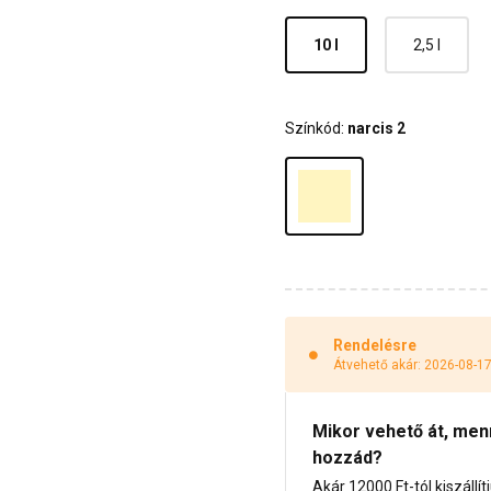
10 l
2,5 l
Színkód:
narcis 2
Rendelésre
Átvehető akár: 2026-08-1
Mikor vehető át, menny
hozzád?
Akár 12000 Ft-tól kiszállít