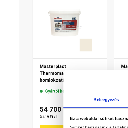
Masterplast
Ma
Thermomaster akril
Th
homlokzatfesték 42-F 16 l
hom
Gyártói készleten
Beleegyezés
54 700 Ft
/ db
5
3 419 Ft / l
3 68
Ez a weboldal sütiket haszn
Sütiket használunk a tartal