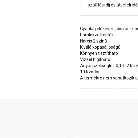
szállítási díj és átvételi i
Gyárilag előkevert, diszperzió
homlokzatfesték
Narcis 2 színű
Kiváló kopásállóságú
Könnyen tisztítható
Vízzel hígítható
Anyagszükséglet: 0,1-0,2 l/m
10 l/vödör
A termékre nem vonatkozik a 1