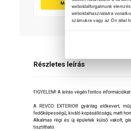
Megnézem
weboldalforgalmunk elemzésé
weboldalhasználatra vonatko
számukra vagy az Ön által ha
Részletes leírás
FIGYELEM! A leírás végén fontos információkat t
A REVCO EXTERIOR gyárilag előkevert, műgya
fedőképességű, kiváló kopásállóságú, matt ho
Alkalmas régi és új épületek külső vakolt, gl
tisztítható.