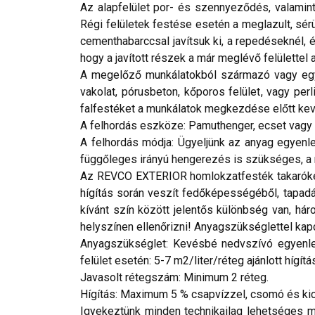
Az alapfelület por- és szennyeződés, valamint
Régi felületek festése esetén a meglazult, sérü
cementhabarccsal javítsuk ki, a repedéseknél, 
hogy a javított részek a már meglévő felülettel
A megelőző munkálatokból származó vagy egyéb
vakolat, pórusbeton, kőporos felület, vagy per
falfestéket a munkálatok megkezdése előtt keve
A felhordás eszköze: Pamuthenger, ecset vagy a
A felhordás módja: Ügyeljünk az anyag egyenle
függőleges irányú hengerezés is szükséges, a 
Az REVCO EXTERIOR homlokzatfesték takaróképe
hígítás során veszít fedőképességéből, tapadás
kívánt szín között jelentős különbség van, h
helyszínen ellenőrizni! Anyagszükséglettel kap
Anyagszükséglet: Kevésbé nedvszívó egyenletes
felület esetén: 5-7 m2/liter/réteg ajánlott hígítá
Javasolt rétegszám: Minimum 2 réteg.
Hígítás: Maximum 5 % csapvízzel, csomó és kic
Igyekeztünk minden technikailag lehetséges mó