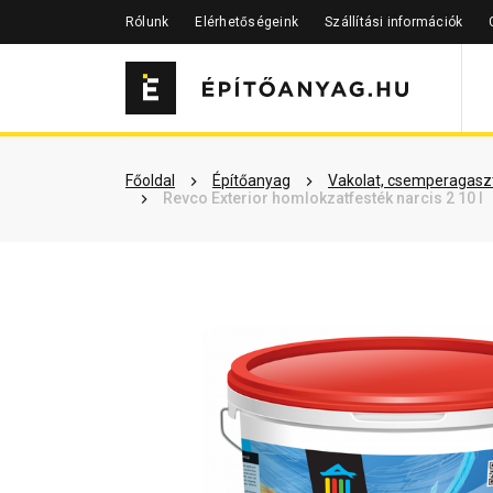
Rólunk
Elérhetőségeink
Szállítási információk
Szükséged lehet rá
Részletes 
Főoldal
Építőanyag
Vakolat, csemperagaszt
Revco Exterior homlokzatfesték narcis 2 10 l