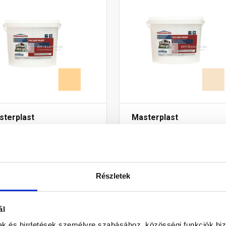
sterplast
Masterplast
ermomaster akril
Thermomaster akril
lokzatfesték 02-C 16 l
homlokzatfesték 48-E 16
Gyártói készleten
Gyártói készleten
Részletek
9 010 Ft
/ db
54 875 Ft
/ db
8 Ft / l
3 430 Ft / l
ál
mak és hirdetések személyre szabásához, közösségi funkciók biz