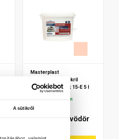
Masterplast
Thermomaster akril
 l
homlokzatfesték 15-E 5 l
Gyártói készleten
A sütikről
18 910 Ft
/ vödör
3 782 Ft / l
tosításához, valamint