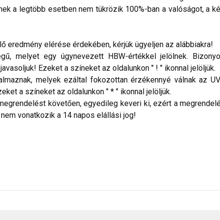
nek a legtöbb esetben nem tükrözik 100%-ban a valóságot, a ké
 eredmény elérése érdekében, kérjük ügyeljen az alábbiakra!
ű, melyet egy úgynevezett HBW-értékkel jelölnek. Bizonyos
vasoljuk! Ezeket a színeket az oldalunkon " ! " ikonnal jelöljük.
talmaznak, melyek ezáltal fokozottan érzékennyé válnak az UV
ket a színeket az oldalunkon " * " ikonnal jelöljük.
megrendelést követően, egyedileg keveri ki, ezért a megrendelés
 nem vonatkozik a 14 napos elállási jog!