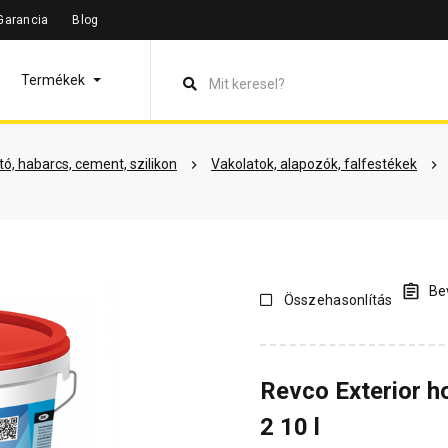
Garancia
Blog
leírás
Termékinformáció
Színek
Dokumentumok
Vás
Termékek
ó, habarcs, cement, szilikon
Vakolatok, alapozók, falfestékek
Bev
Összehasonlítás
Revco Exterior h
2 10 l