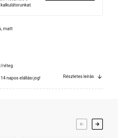
dő kalkulátorunkat.
s, matt
²/réteg
Részletes leírás
4 napos elállási jog!
Előző
Következő