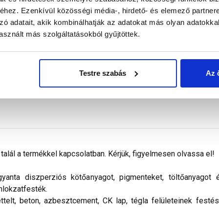
Megnézem
Megnézem
hez. Ezenkívül közösségi média-, hirdető- és elemező partner
zó adatait, akik kombinálhatják az adatokat más olyan adatokka
sznált más szolgáltatásokból gyűjtöttek.
Testre szabás
Az 
alál a termékkel kapcsolatban. Kérjük, figyelmesen olvassa el!
nta diszperziós kötőanyagot, pigmenteket, töltőanyagot és 
mlokzatfesték.
ettelt, beton, azbesztcement, CK lap, tégla felületeinek festé