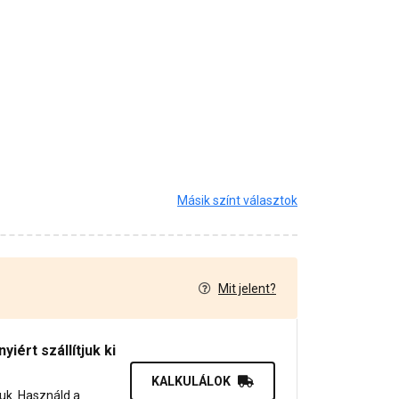
Másik színt választok
Mit jelent?
7
iért szállítjuk ki
KALKULÁLOK
juk. Használd a