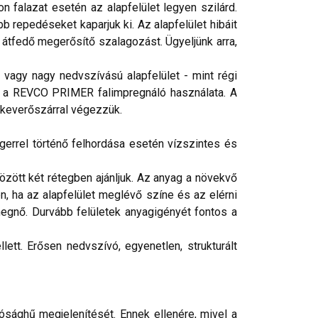
 falazat esetén az alapfelület legyen szilárd.
b repedéseket kaparjuk ki. Az alapfelület hibáit
 átfedő megerősítő szalagozást. Ügyeljünk arra,
vagy nagy nedvszívású alapfelület - mint régi
éges a REVCO PRIMER falimpregnáló használata. A
 keverőszárral végezzük.
gerrel történő felhordása esetén vízszintes és
ött két rétegben ajánljuk. Az anyag a növekvő
n, ha az alapfelület meglévő színe és az elérni
egnő. Durvább felületek anyagigényét fontos a
ett. Erősen nedvszívó, egyenetlen, strukturált
ósághű megjelenítését. Ennek ellenére, mivel a