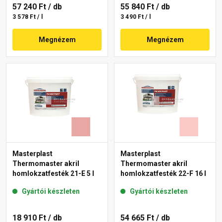
57 240 Ft
/ db
55 840 Ft
/ db
3 578 Ft / l
3 490 Ft / l
Megnézem
Megnézem
Masterplast
Masterplast
Thermomaster akril
Thermomaster akril
homlokzatfesték 21-E 5 l
homlokzatfesték 22-F 16 l
Gyártói készleten
Gyártói készleten
18 910 Ft
/ db
54 665 Ft
/ db