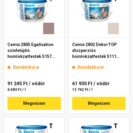
Cemix 2805 Egalisation
Cemix 2802 DekorTOP
színfelújító
diszperziós
homlokzatfesték 5157
homlokzatfesték 5111
rusty 15 l
rusty 15 l
Rendelésre
Rendelésre
91 245 Ft
/ vödör
61 930 Ft
/ vödör
6 083 Ft / l
13 762 Ft / l
Megnézem
Megnézem