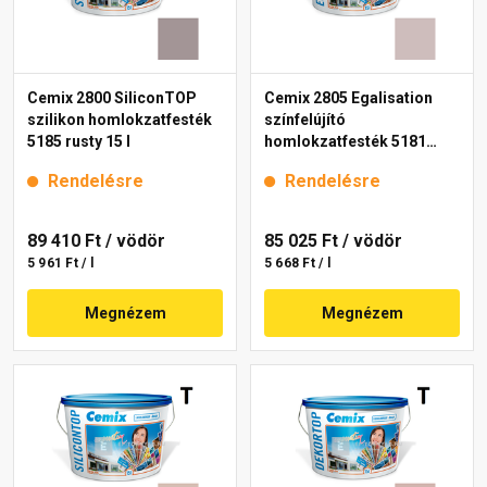
Cemix 2800 SiliconTOP
Cemix 2805 Egalisation
szilikon homlokzatfesték
színfelújító
5185 rusty 15 l
homlokzatfesték 5181
rusty 15 l
Rendelésre
Rendelésre
89 410 Ft
/ vödör
85 025 Ft
/ vödör
5 961 Ft / l
5 668 Ft / l
Megnézem
Megnézem