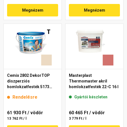
Megnézem
Megnézem
Cemix 2802 DekorTOP
Masterplast
diszperziós
Thermomaster akril
homlokzatfesték 5173
homlokzatfesték 22-C 16 l
rusty 15 l
Rendelésre
Gyártói készleten
61 930 Ft
/ vödör
60 465 Ft
/ vödör
13 762 Ft / l
3 779 Ft / l