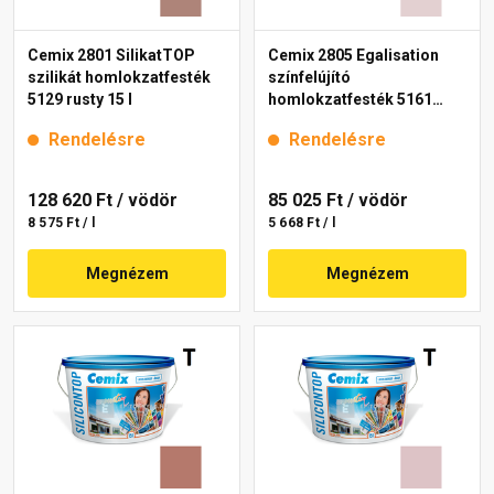
Cemix 2801 SilikatTOP
Cemix 2805 Egalisation
szilikát homlokzatfesték
színfelújító
5129 rusty 15 l
homlokzatfesték 5161
rusty 15 l
Rendelésre
Rendelésre
128 620 Ft
/ vödör
85 025 Ft
/ vödör
8 575 Ft / l
5 668 Ft / l
Megnézem
Megnézem