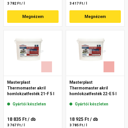
3 782 Ft / l
3 417 Ft / l
Megnézem
Megnézem
Masterplast
Masterplast
Thermomaster akril
Thermomaster akril
homlokzatfesték 21-F 5 l
homlokzatfesték 22-E 5 l
Gyártói készleten
Gyártói készleten
18 835 Ft
/ db
18 925 Ft
/ db
3 767 Ft / l
3 785 Ft / l