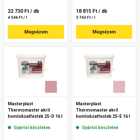
22 730 Ft
/ db
18 815 Ft
/ db
4 546 Ft / l
3 763 Ft / l
Megnézem
Megnézem
Masterplast
Masterplast
Thermomaster akril
Thermomaster akril
homlokzatfesték 25-D 16 l
homlokzatfesték 25-E 16 l
Gyártói készleten
Gyártói készleten