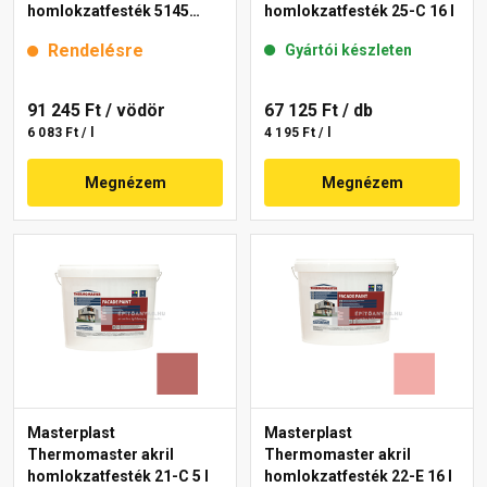
homlokzatfesték 5145
homlokzatfesték 25-C 16 l
rusty 15 l
Rendelésre
Gyártói készleten
91 245 Ft
/ vödör
67 125 Ft
/ db
6 083 Ft / l
4 195 Ft / l
Megnézem
Megnézem
Masterplast
Masterplast
Thermomaster akril
Thermomaster akril
homlokzatfesték 21-C 5 l
homlokzatfesték 22-E 16 l