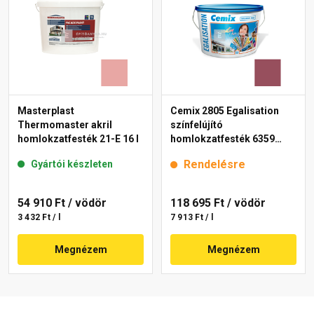
Masterplast
Cemix 2805 Egalisation
Thermomaster akril
színfelújító
homlokzatfesték 21-E 16 l
homlokzatfesték 6359
intense 15 l
Rendelésre
Gyártói készleten
54 910 Ft
/ vödör
118 695 Ft
/ vödör
3 432 Ft / l
7 913 Ft / l
Megnézem
Megnézem