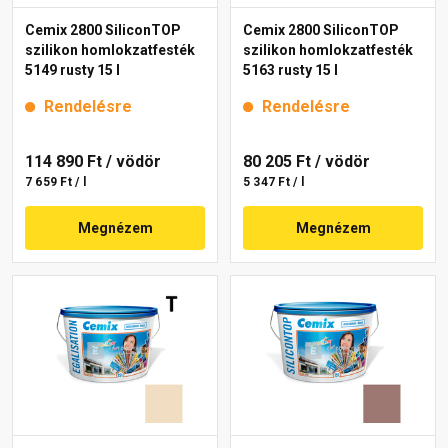
Cemix 2800 SiliconTOP
Cemix 2800 SiliconTOP
szilikon homlokzatfesték
szilikon homlokzatfesték
5149 rusty 15 l
5163 rusty 15 l
Rendelésre
Rendelésre
114 890 Ft
/ vödör
80 205 Ft
/ vödör
7 659 Ft / l
5 347 Ft / l
Megnézem
Megnézem