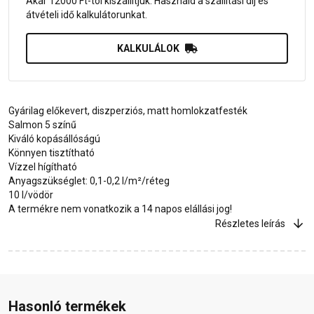
Akár 12000 Ft-tól kiszállítjuk. Használd a szállítási díj és
átvételi idő kalkulátorunkat.
KALKULÁLOK
Gyárilag előkevert, diszperziós, matt homlokzatfesték
Salmon 5 színű
Kiváló kopásállóságú
Könnyen tisztítható
Vízzel hígítható
Anyagszükséglet: 0,1-0,2 l/m²/réteg
10 l/vödör
A termékre nem vonatkozik a 14 napos elállási jog!
Részletes leírás
Hasonló termékek