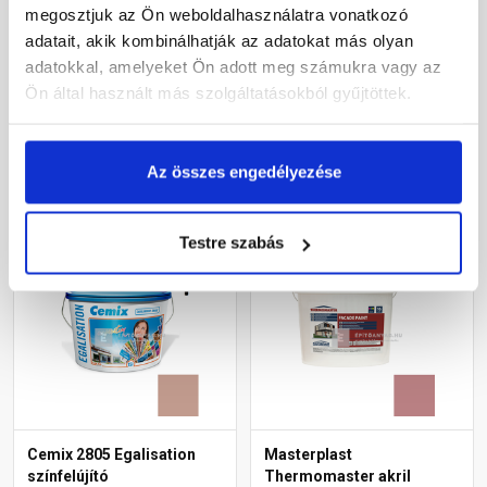
diszperziós
diszperziós
megosztjuk az Ön weboldalhasználatra vonatkozó
homlokzatfesték 5135
homlokzatfesték 5137
adatait, akik kombinálhatják az adatokat más olyan
rusty 15 l
rusty 15 l
adatokkal, amelyeket Ön adott meg számukra vagy az
Rendelésre
Rendelésre
Ön által használt más szolgáltatásokból gyűjtöttek.
70 415 Ft
/ vödör
70 415 Ft
/ vödör
15 648 Ft / l
15 648 Ft / l
Az összes engedélyezése
Megnézem
Megnézem
Testre szabás
Cemix 2805 Egalisation
Masterplast
színfelújító
Thermomaster akril