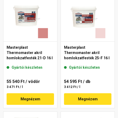
Masterplast
Masterplast
Thermomaster akril
Thermomaster akril
homlokzatfesték 21-D 16 l
homlokzatfesték 25-F 16 l
Gyártói készleten
Gyártói készleten
55 540 Ft
/ vödör
54 595 Ft
/ db
3 471 Ft / l
3 412 Ft / l
Megnézem
Megnézem