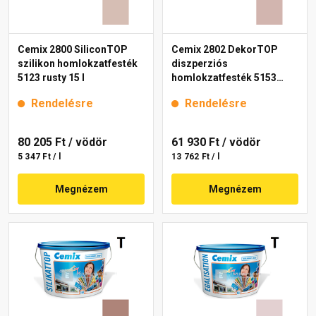
Cemix 2800 SiliconTOP
Cemix 2802 DekorTOP
szilikon homlokzatfesték
diszperziós
5123 rusty 15 l
homlokzatfesték 5153
rusty 15 l
Rendelésre
Rendelésre
80 205 Ft
/ vödör
61 930 Ft
/ vödör
5 347 Ft / l
13 762 Ft / l
Megnézem
Megnézem