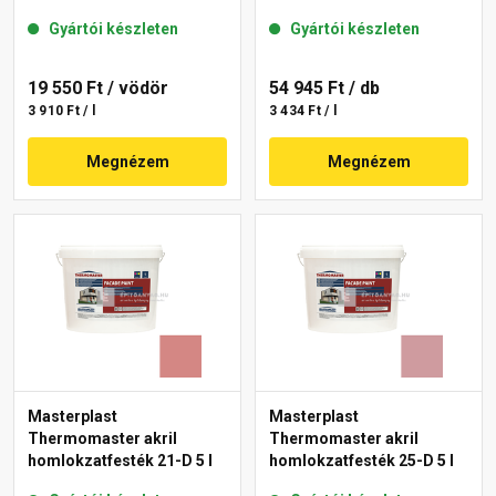
Gyártói készleten
Gyártói készleten
19 550 Ft
/ vödör
54 945 Ft
/ db
3 910 Ft / l
3 434 Ft / l
Megnézem
Megnézem
Masterplast
Masterplast
Thermomaster akril
Thermomaster akril
homlokzatfesték 21-D 5 l
homlokzatfesték 25-D 5 l