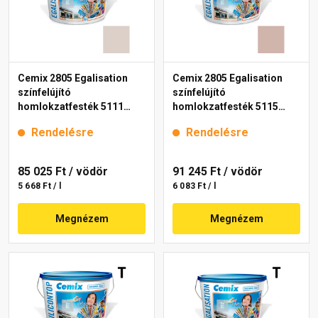
Cemix 2805 Egalisation
Cemix 2805 Egalisation
színfelújító
színfelújító
homlokzatfesték 5111
homlokzatfesték 5115
rusty 15 l
rusty 15 l
Rendelésre
Rendelésre
85 025 Ft
/ vödör
91 245 Ft
/ vödör
5 668 Ft / l
6 083 Ft / l
Megnézem
Megnézem