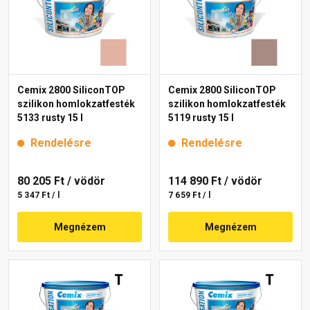
Cemix 2800 SiliconTOP
Cemix 2800 SiliconTOP
szilikon homlokzatfesték
szilikon homlokzatfesték
5133 rusty 15 l
5119 rusty 15 l
Rendelésre
Rendelésre
80 205 Ft
/ vödör
114 890 Ft
/ vödör
5 347 Ft / l
7 659 Ft / l
Megnézem
Megnézem