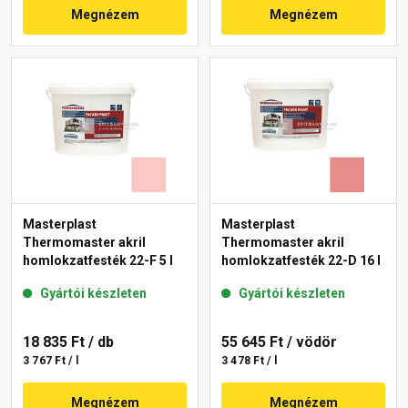
Megnézem
Megnézem
Masterplast
Masterplast
Thermomaster akril
Thermomaster akril
homlokzatfesték 22-F 5 l
homlokzatfesték 22-D 16 l
Gyártói készleten
Gyártói készleten
18 835 Ft
/ db
55 645 Ft
/ vödör
3 767 Ft / l
3 478 Ft / l
Megnézem
Megnézem