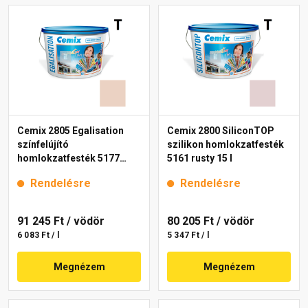
Cemix 2805 Egalisation
Cemix 2800 SiliconTOP
színfelújító
szilikon homlokzatfesték
homlokzatfesték 5177
5161 rusty 15 l
rusty 15 l
Rendelésre
Rendelésre
91 245 Ft
/ vödör
80 205 Ft
/ vödör
6 083 Ft / l
5 347 Ft / l
Megnézem
Megnézem