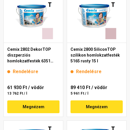
Cemix 2802 DekorTOP
Cemix 2800 SiliconTOP
diszperziós
szilikon homlokzatfesték
homlokzatfesték 6351
5165 rusty 15 l
intense 15 l
Rendelésre
Rendelésre
61 930 Ft
/ vödör
89 410 Ft
/ vödör
13 762 Ft / l
5 961 Ft / l
Megnézem
Megnézem