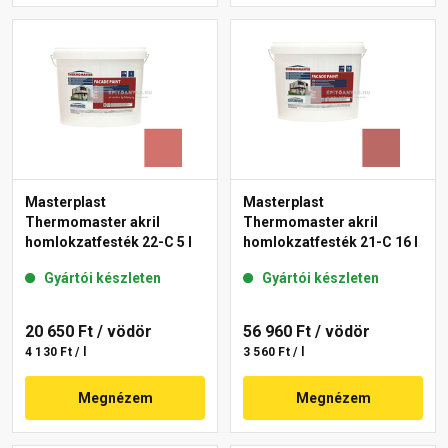
Masterplast
Masterplast
Thermomaster akril
Thermomaster akril
homlokzatfesték 22-C 5 l
homlokzatfesték 21-C 16 l
Gyártói készleten
Gyártói készleten
20 650 Ft
/ vödör
56 960 Ft
/ vödör
4 130 Ft / l
3 560 Ft / l
Megnézem
Megnézem