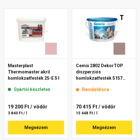
Masterplast
Cemix 2802 DekorTOP
Thermomaster akril
diszperziós
homlokzatfesték 25-E 5 l
homlokzatfesték 5157
rusty 15 l
Rendelésre
Gyártói készleten
19 200 Ft
/ vödör
70 415 Ft
/ vödör
3 840 Ft / l
15 648 Ft / l
Megnézem
Megnézem