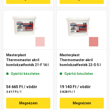
Masterplast
Masterplast
Thermomaster akril
Thermomaster akril
homlokzatfesték 21-F 16 l
homlokzatfesték 22-D 5 l
Gyártói készleten
Gyártói készleten
54 665 Ft
/ vödör
19 140 Ft
/ vödör
3 417 Ft / l
3 828 Ft / l
Megnézem
Megnézem