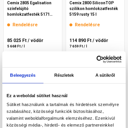
Cemix 2805 Egalisation
Cemix 2800 SiliconTOP
színfelújító
szilikon homlokzatfesték
homlokzatfesték 5171
5159 rusty 15 l
rusty 15 l
Rendelésre
Rendelésre
85 025 Ft
/ vödör
114 890 Ft
/ vödör
5 668 Ft / l
7 659 Ft / l
Megnézem
Megnézem
Beleegyezés
Részletek
A sütikről
Ez a weboldal sütiket használ
Sütiket használunk a tartalmak és hirdetések személyre
szabásához, közösségi funkciók biztosításához,
valamint weboldalforgalmunk elemzéséhez. Ezenkívül
közösségi média-, hirdető- és elemező partnereinkkel
Cemix 2802 DekorTOP
Cemix 2802 DekorTOP