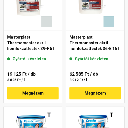
Masterplast
Masterplast
Thermomaster akril
Thermomaster akril
homlokzatfesték 39-F 5 l
homlokzatfesték 36-E 16 l
Gyártói készleten
Gyártói készleten
19 125 Ft
/ db
62 585 Ft
/ db
3 825 Ft / l
3 912 Ft / l
Megnézem
Megnézem