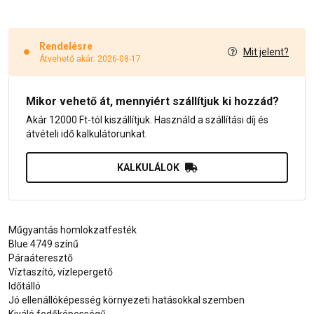
Rendelésre
Mit jelent?
Átvehető akár: 2026-08-17
Mikor vehető át, mennyiért szállítjuk ki hozzád?
Akár 12000 Ft-tól kiszállítjuk. Használd a szállítási díj és
átvételi idő kalkulátorunkat.
KALKULÁLOK
Műgyantás homlokzatfesték
Blue 4749 színű
Páraáteresztő
Víztaszító, vízlepergető
Időtálló
Jó ellenállóképesség környezeti hatásokkal szemben
Kiváló fedőképességű