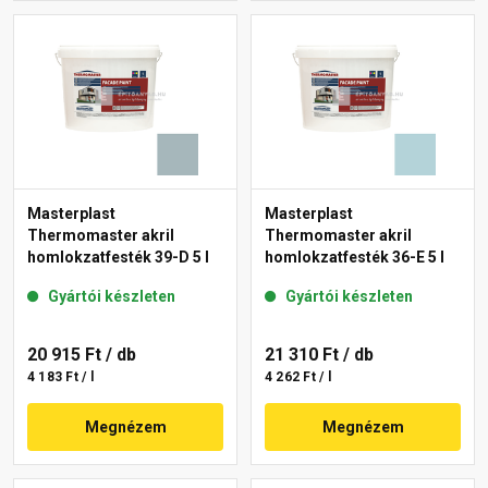
Masterplast
Masterplast
Thermomaster akril
Thermomaster akril
homlokzatfesték 39-D 5 l
homlokzatfesték 36-E 5 l
Gyártói készleten
Gyártói készleten
20 915 Ft
/ db
21 310 Ft
/ db
4 183 Ft / l
4 262 Ft / l
Megnézem
Megnézem