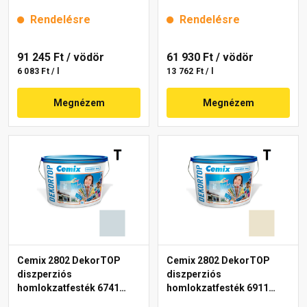
15 l
15 l
Rendelésre
Rendelésre
91 245 Ft
/ vödör
61 930 Ft
/ vödör
6 083 Ft / l
13 762 Ft / l
Megnézem
Megnézem
Cemix 2802 DekorTOP
Cemix 2802 DekorTOP
diszperziós
diszperziós
homlokzatfesték 6741
homlokzatfesték 6911
intense 15 l
intense 15 l