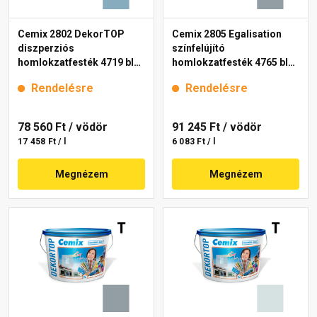
Cemix 2802 DekorTOP
Cemix 2805 Egalisation
diszperziós
színfelújító
homlokzatfesték 4719 blue
homlokzatfesték 4765 blue
15 l
15 l
Rendelésre
Rendelésre
78 560 Ft
/ vödör
91 245 Ft
/ vödör
17 458 Ft / l
6 083 Ft / l
Megnézem
Megnézem