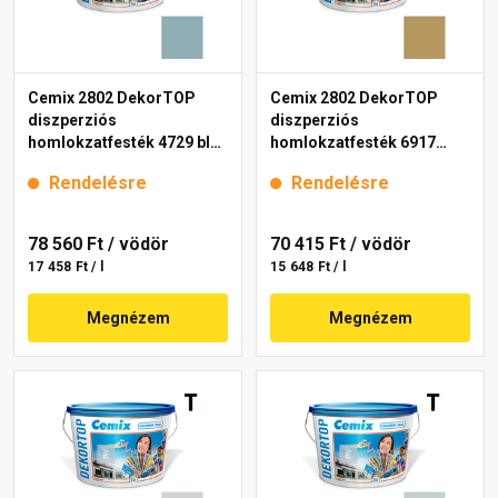
Cemix 2802 DekorTOP
Cemix 2802 DekorTOP
diszperziós
diszperziós
homlokzatfesték 4729 blue
homlokzatfesték 6917
15 l
intense 15 l
Rendelésre
Rendelésre
78 560 Ft
/ vödör
70 415 Ft
/ vödör
17 458 Ft / l
15 648 Ft / l
Megnézem
Megnézem