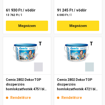
61 930 Ft
/ vödör
91 245 Ft
/ vödör
13 762 Ft / l
6 083 Ft / l
Megnézem
Megnézem
Cemix 2802 DekorTOP
Cemix 2802 DekorTOP
diszperziós
diszperziós
homlokzatfesték 4751 blue
homlokzatfesték 4721 blue
15 l
15 l
Rendelésre
Rendelésre