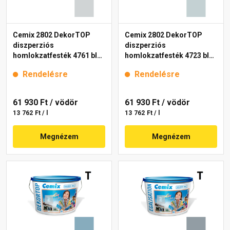
Cemix 2802 DekorTOP
Cemix 2802 DekorTOP
diszperziós
diszperziós
homlokzatfesték 4761 blue
homlokzatfesték 4723 blue
15 l
15 l
Rendelésre
Rendelésre
61 930 Ft
/ vödör
61 930 Ft
/ vödör
13 762 Ft / l
13 762 Ft / l
Megnézem
Megnézem