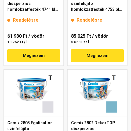
diszperziós
színfelújító
homlokzatfesték 4741 blue
homlokzatfesték 4753 blue
15 l
15 l
Rendelésre
Rendelésre
61 930 Ft
/ vödör
85 025 Ft
/ vödör
13 762 Ft / l
5 668 Ft / l
Megnézem
Megnézem
Cemix 2805 Egalisation
Cemix 2802 DekorTOP
színfelújító
diszperziós