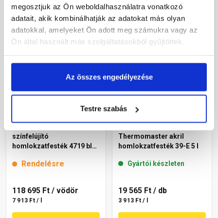
megosztjuk az Ön weboldalhasználatra vonatkozó
Megnézem
Megnézem
adatait, akik kombinálhatják az adatokat más olyan
adatokkal, amelyeket Ön adott meg számukra vagy az
Ön által használt más szolgáltatásokból gyűjtöttek.
Az összes engedélyezése
Testre szabás
Cemix 2805 Egalisation
Masterplast
színfelújító
Thermomaster akril
homlokzatfesték 4719 blue
homlokzatfesték 39-E 5 l
15 l
Rendelésre
Gyártói készleten
118 695 Ft
/ vödör
19 565 Ft
/ db
7 913 Ft / l
3 913 Ft / l