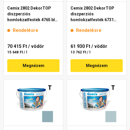
Cemix 2802 DekorTOP
Cemix 2802 DekorTOP
diszperziós
diszperziós
homlokzatfesték 4765 blue
homlokzatfesték 6731
15 l
intense 15 l
Rendelésre
Rendelésre
70 415 Ft
/ vödör
61 930 Ft
/ vödör
15 648 Ft / l
13 762 Ft / l
Megnézem
Megnézem