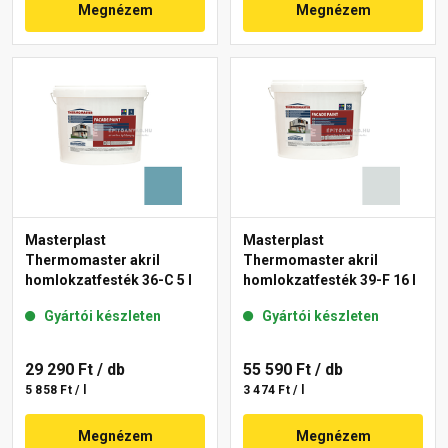
Megnézem
Megnézem
Masterplast
Masterplast
Thermomaster akril
Thermomaster akril
homlokzatfesték 36-C 5 l
homlokzatfesték 39-F 16 l
Gyártói készleten
Gyártói készleten
29 290 Ft
/ db
55 590 Ft
/ db
5 858 Ft / l
3 474 Ft / l
Megnézem
Megnézem