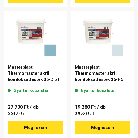
Masterplast
Masterplast
Thermomaster akril
Thermomaster akril
homlokzatfesték 36-D 5 l
homlokzatfesték 36-F 5 l
Gyártói készleten
Gyártói készleten
27 700 Ft
/ db
19 280 Ft
/ db
5 540 Ft / l
3 856 Ft / l
Megnézem
Megnézem