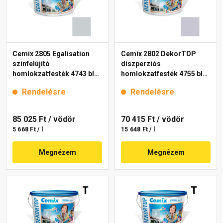
Cemix 2805 Egalisation
Cemix 2802 DekorTOP
színfelújító
diszperziós
homlokzatfesték 4743 blue
homlokzatfesték 4755 blue
15 l
15 l
Rendelésre
Rendelésre
85 025 Ft
/ vödör
70 415 Ft
/ vödör
5 668 Ft / l
15 648 Ft / l
Megnézem
Megnézem