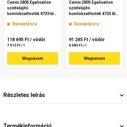
Cemix 2805 Egalisation
Cemix 2805 Egalisation
színfelújító
színfelújító
homlokzatfesték 4729 blue
homlokzatfesték 4725 blue
15 l
15 l
Rendelésre
Rendelésre
118 695 Ft
/ vödör
91 245 Ft
/ vödör
7 913 Ft / l
6 083 Ft / l
Megnézem
Megnézem
Részletes leírás
Termékinformáció