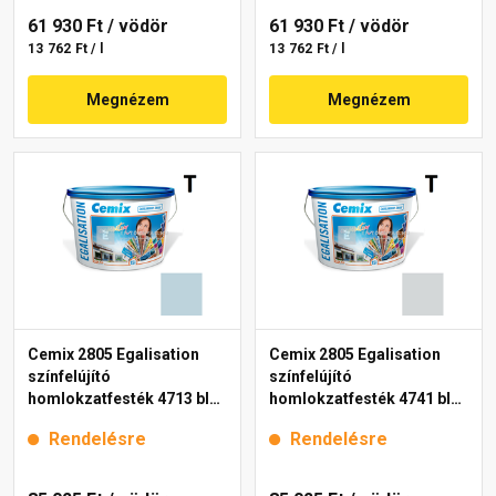
61 930 Ft
/ vödör
61 930 Ft
/ vödör
13 762 Ft / l
13 762 Ft / l
Megnézem
Megnézem
Cemix 2805 Egalisation
Cemix 2805 Egalisation
színfelújító
színfelújító
homlokzatfesték 4713 blue
homlokzatfesték 4741 blue
15 l
15 l
Rendelésre
Rendelésre