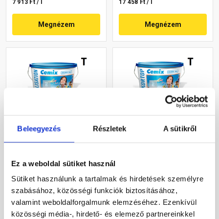
7 913 Ft / l
17 458 Ft / l
Megnézem
Megnézem
Beleegyezés
Részletek
A sütikről
Cemix 2805 Egalisation
Cemix 2802 DekorTOP
színfelújító
diszperziós
homlokzatfesték 4755 blue
homlokzatfesték 4745 blue
Ez a weboldal sütiket használ
15 l
15 l
Rendelésre
Rendelésre
Sütiket használunk a tartalmak és hirdetések személyre
szabásához, közösségi funkciók biztosításához,
91 245 Ft
/ vödör
70 415 Ft
/ vödör
valamint weboldalforgalmunk elemzéséhez. Ezenkívül
6 083 Ft / l
15 648 Ft / l
közösségi média-, hirdető- és elemező partnereinkkel