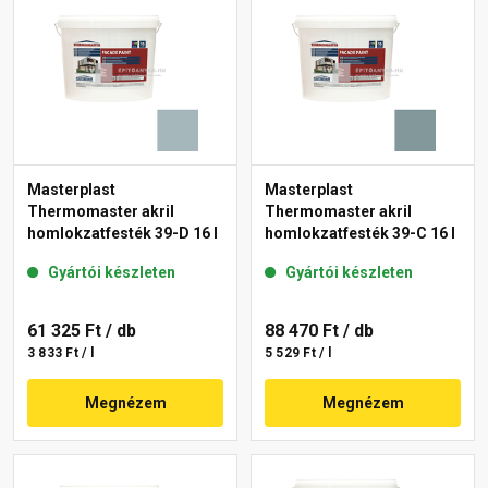
Masterplast
Masterplast
Thermomaster akril
Thermomaster akril
homlokzatfesték 39-D 16 l
homlokzatfesték 39-C 16 l
Gyártói készleten
Gyártói készleten
61 325 Ft
/ db
88 470 Ft
/ db
3 833 Ft / l
5 529 Ft / l
Megnézem
Megnézem