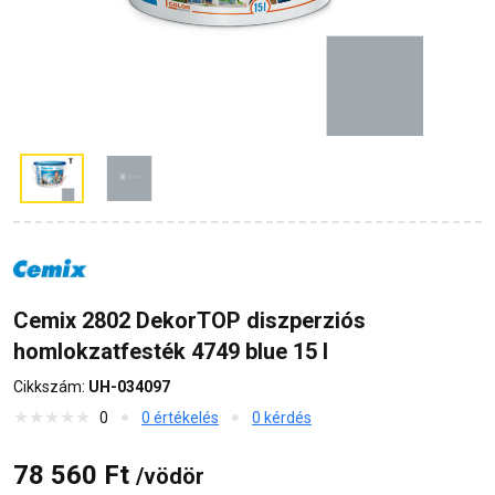
Cemix 2802 DekorTOP diszperziós
homlokzatfesték 4749 blue 15 l
Cikkszám:
UH-034097
0
0 értékelés
0 kérdés
78 560 Ft
/vödör