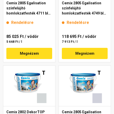
Cemix 2805 Egalisation
Cemix 2805 Egalisation
színfelújító
színfelújító
homlokzatfesték 4711 blue
homlokzatfesték 4749 blue
15 l
15 l
Rendelésre
Rendelésre
85 025 Ft
/ vödör
118 695 Ft
/ vödör
5 668 Ft / l
7 913 Ft / l
Megnézem
Megnézem
Cemix 2802 DekorTOP
Cemix 2805 Egalisation