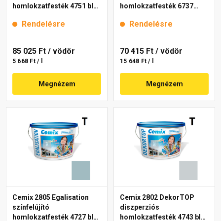
homlokzatfesték 4751 blue
homlokzatfesték 6737
15 l
intense 15 l
Rendelésre
Rendelésre
85 025 Ft
/ vödör
70 415 Ft
/ vödör
5 668 Ft / l
15 648 Ft / l
Megnézem
Megnézem
Cemix 2805 Egalisation
Cemix 2802 DekorTOP
színfelújító
diszperziós
homlokzatfesték 4727 blue
homlokzatfesték 4743 blue