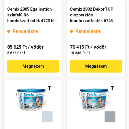
Cemix 2805 Egalisation
Cemix 2802 DekorTOP
színfelújító
diszperziós
homlokzatfesték 4723 blue
homlokzatfesték 6745
15 l
intense 15 l
Rendelésre
Rendelésre
85 025 Ft
/ vödör
70 415 Ft
/ vödör
5 668 Ft / l
15 648 Ft / l
Megnézem
Megnézem