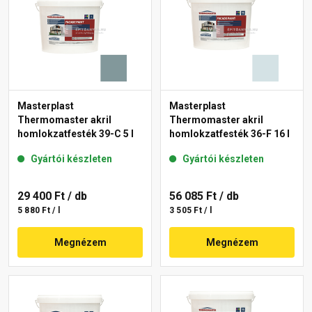
Masterplast
Masterplast
Thermomaster akril
Thermomaster akril
homlokzatfesték 39-C 5 l
homlokzatfesték 36-F 16 l
Gyártói készleten
Gyártói készleten
29 400 Ft
/ db
56 085 Ft
/ db
5 880 Ft / l
3 505 Ft / l
Megnézem
Megnézem