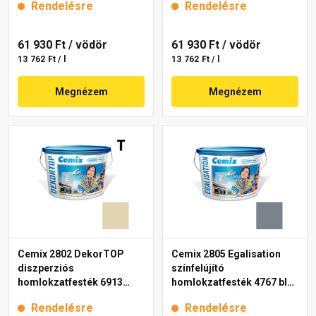
Rendelésre
Rendelésre
61 930 Ft
/ vödör
61 930 Ft
/ vödör
13 762 Ft / l
13 762 Ft / l
Megnézem
Megnézem
Cemix 2802 DekorTOP
Cemix 2805 Egalisation
diszperziós
színfelújító
homlokzatfesték 6913
homlokzatfesték 4767 blue
intense 15 l
15 l
Rendelésre
Rendelésre