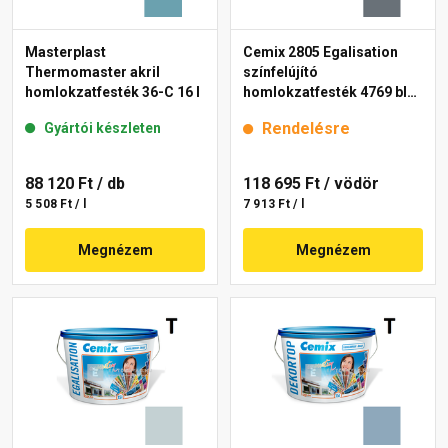
Masterplast
Cemix 2805 Egalisation
Thermomaster akril
színfelújító
homlokzatfesték 36-C 16 l
homlokzatfesték 4769 blue
15 l
Rendelésre
Gyártói készleten
88 120 Ft
/ db
118 695 Ft
/ vödör
5 508 Ft / l
7 913 Ft / l
Megnézem
Megnézem