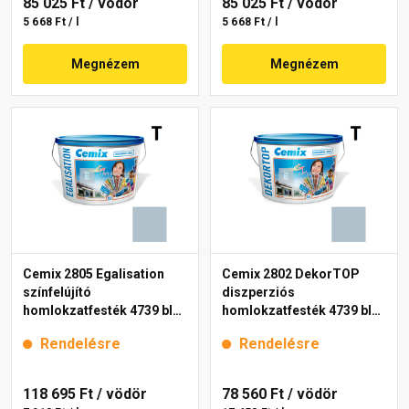
85 025 Ft
/ vödör
85 025 Ft
/ vödör
5 668 Ft / l
5 668 Ft / l
Megnézem
Megnézem
Cemix 2805 Egalisation
Cemix 2802 DekorTOP
színfelújító
diszperziós
homlokzatfesték 4739 blue
homlokzatfesték 4739 blue
15 l
15 l
Rendelésre
Rendelésre
118 695 Ft
/ vödör
78 560 Ft
/ vödör