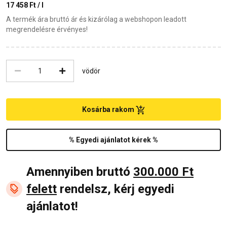
17 458 Ft / l
A termék ára bruttó ár és kizárólag a webshopon leadott
megrendelésre érvényes!
vödör
Kosárba rakom
% Egyedi ajánlatot kérek %
Amennyiben bruttó
300.000 Ft
felett
rendelsz, kérj egyedi
ajánlatot!