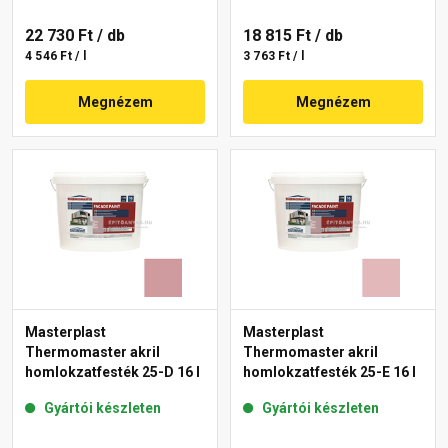
22 730 Ft
/ db
18 815 Ft
/ db
4 546 Ft / l
3 763 Ft / l
Megnézem
Megnézem
Masterplast
Masterplast
Thermomaster akril
Thermomaster akril
homlokzatfesték 25-D 16 l
homlokzatfesték 25-E 16 l
Gyártói készleten
Gyártói készleten