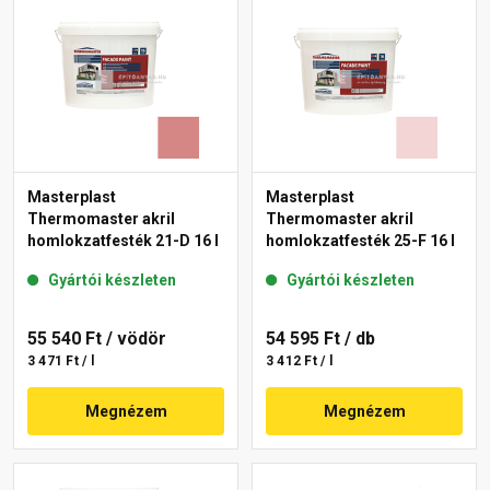
Masterplast
Masterplast
Thermomaster akril
Thermomaster akril
homlokzatfesték 21-D 16 l
homlokzatfesték 25-F 16 l
Gyártói készleten
Gyártói készleten
55 540 Ft
/ vödör
54 595 Ft
/ db
3 471 Ft / l
3 412 Ft / l
Megnézem
Megnézem