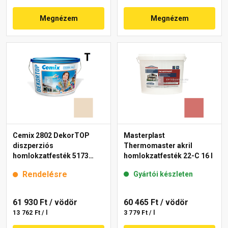
Megnézem
Megnézem
Cemix 2802 DekorTOP
Masterplast
diszperziós
Thermomaster akril
homlokzatfesték 5173
homlokzatfesték 22-C 16 l
rusty 15 l
Rendelésre
Gyártói készleten
61 930 Ft
/ vödör
60 465 Ft
/ vödör
13 762 Ft / l
3 779 Ft / l