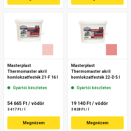
Masterplast
Masterplast
Thermomaster akril
Thermomaster akril
homlokzatfesték 21-F 16 l
homlokzatfesték 22-D 5 l
Gyártói készleten
Gyártói készleten
54 665 Ft
/ vödör
19 140 Ft
/ vödör
3 417 Ft / l
3 828 Ft / l
Megnézem
Megnézem