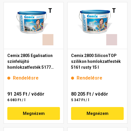
Cemix 2805 Egalisation
Cemix 2800 SiliconTOP
színfelújító
szilikon homlokzatfesték
homlokzatfesték 5177
5161 rusty 15 l
rusty 15 l
Rendelésre
Rendelésre
91 245 Ft
/ vödör
80 205 Ft
/ vödör
6 083 Ft / l
5 347 Ft / l
Megnézem
Megnézem