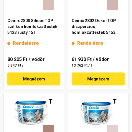
Cemix 2800 SiliconTOP
Cemix 2802 DekorTOP
szilikon homlokzatfesték
diszperziós
5123 rusty 15 l
homlokzatfesték 5153
rusty 15 l
Rendelésre
Rendelésre
80 205 Ft
/ vödör
61 930 Ft
/ vödör
5 347 Ft / l
13 762 Ft / l
Megnézem
Megnézem