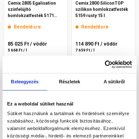
Cemix 2805 Egalisation
Cemix 2800 SiliconTOP
színfelújító
szilikon homlokzatfesték
homlokzatfesték 5171
5159 rusty 15 l
rusty 15 l
Rendelésre
Rendelésre
85 025 Ft
/ vödör
114 890 Ft
/ vödör
5 668 Ft / l
7 659 Ft / l
Megnézem
Megnézem
Beleegyezés
Részletek
A sütikről
Ez a weboldal sütiket használ
Sütiket használunk a tartalmak és hirdetések személyre
szabásához, közösségi funkciók biztosításához,
valamint weboldalforgalmunk elemzéséhez. Ezenkívül
közösségi média-, hirdető- és elemező partnereinkkel
Cemix 2802 DekorTOP
Cemix 2802 DekorTOP