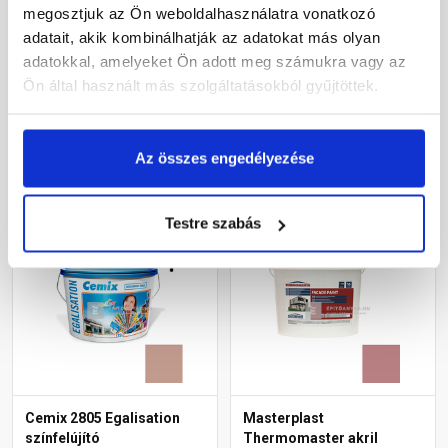
diszperziós
diszperziós
megosztjuk az Ön weboldalhasználatra vonatkozó
homlokzatfesték 5135
homlokzatfesték 5137
adatait, akik kombinálhatják az adatokat más olyan
rusty 15 l
rusty 15 l
adatokkal, amelyeket Ön adott meg számukra vagy az
Rendelésre
Rendelésre
Ön által használt más szolgáltatásokból gyűjtöttek.
70 415 Ft
/ vödör
70 415 Ft
/ vödör
15 648 Ft / l
15 648 Ft / l
Az összes engedélyezése
Megnézem
Megnézem
Testre szabás
Cemix 2805 Egalisation
Masterplast
színfelújító
Thermomaster akril