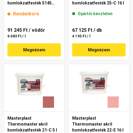
homlokzatfesték 5145
homlokzatfesték 25-C 16 l
rusty 15 l
Rendelésre
Gyártói készleten
91 245 Ft
/ vödör
67 125 Ft
/ db
6 083 Ft / l
4 195 Ft / l
Megnézem
Megnézem
Masterplast
Masterplast
Thermomaster akril
Thermomaster akril
homlokzatfesték 21-C 5 l
homlokzatfesték 22-E 16 l