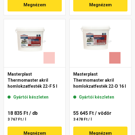
Megnézem
Megnézem
Masterplast
Masterplast
Thermomaster akril
Thermomaster akril
homlokzatfesték 22-F 5 l
homlokzatfesték 22-D 16 l
Gyártói készleten
Gyártói készleten
18 835 Ft
/ db
55 645 Ft
/ vödör
3 767 Ft / l
3 478 Ft / l
Megnézem
Megnézem