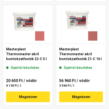
Masterplast
Masterplast
Thermomaster akril
Thermomaster akril
homlokzatfesték 22-C 5 l
homlokzatfesték 21-C 16 l
Gyártói készleten
Gyártói készleten
20 650 Ft
/ vödör
56 960 Ft
/ vödör
4 130 Ft / l
3 560 Ft / l
Megnézem
Megnézem