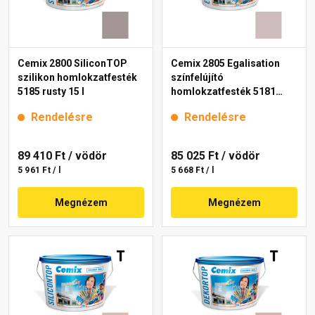
Cemix 2800 SiliconTOP
Cemix 2805 Egalisation
szilikon homlokzatfesték
színfelújító
5185 rusty 15 l
homlokzatfesték 5181
rusty 15 l
Rendelésre
Rendelésre
89 410 Ft
/ vödör
85 025 Ft
/ vödör
5 961 Ft / l
5 668 Ft / l
Megnézem
Megnézem