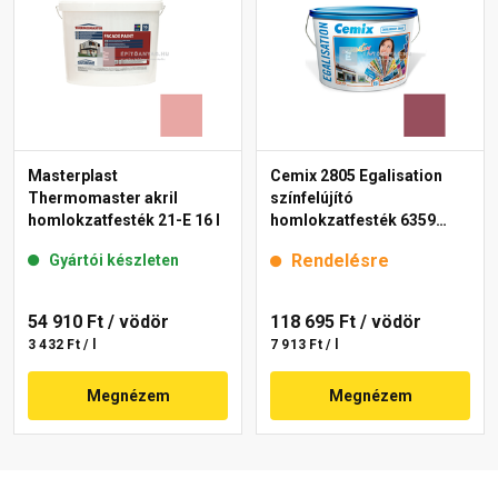
Masterplast
Cemix 2805 Egalisation
Thermomaster akril
színfelújító
homlokzatfesték 21-E 16 l
homlokzatfesték 6359
intense 15 l
Rendelésre
Gyártói készleten
54 910 Ft
/ vödör
118 695 Ft
/ vödör
3 432 Ft / l
7 913 Ft / l
Megnézem
Megnézem