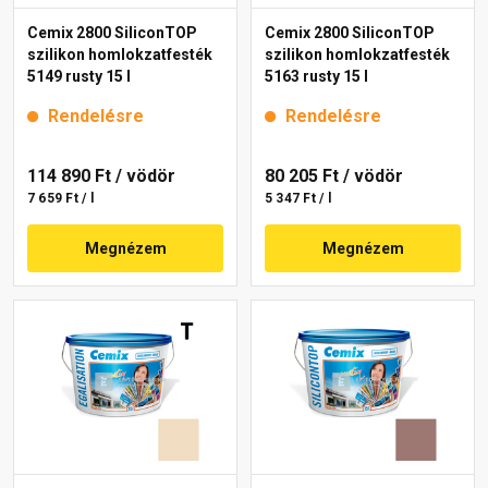
Cemix 2800 SiliconTOP
Cemix 2800 SiliconTOP
szilikon homlokzatfesték
szilikon homlokzatfesték
5149 rusty 15 l
5163 rusty 15 l
Rendelésre
Rendelésre
114 890 Ft
/ vödör
80 205 Ft
/ vödör
7 659 Ft / l
5 347 Ft / l
Megnézem
Megnézem