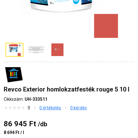
Revco Exterior homlokzatfesték rouge 5 10 l
Cikkszám:
UH-333511
0
0 értékelés
0 kérdés
86 945 Ft
/db
8 694 Ft / l