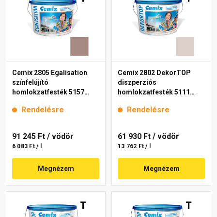
Cemix 2805 Egalisation
Cemix 2802 DekorTOP
színfelújító
diszperziós
homlokzatfesték 5157
homlokzatfesték 5111
rusty 15 l
rusty 15 l
Rendelésre
Rendelésre
91 245 Ft
/ vödör
61 930 Ft
/ vödör
6 083 Ft / l
13 762 Ft / l
Megnézem
Megnézem