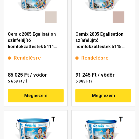
Cemix 2805 Egalisation
Cemix 2805 Egalisation
színfelújító
színfelújító
homlokzatfesték 5111
homlokzatfesték 5115
rusty 15 l
rusty 15 l
Rendelésre
Rendelésre
85 025 Ft
/ vödör
91 245 Ft
/ vödör
5 668 Ft / l
6 083 Ft / l
Megnézem
Megnézem