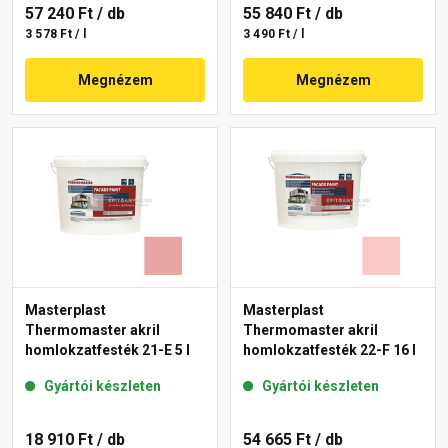
57 240 Ft
/ db
55 840 Ft
/ db
3 578 Ft / l
3 490 Ft / l
Megnézem
Megnézem
Masterplast
Masterplast
Thermomaster akril
Thermomaster akril
homlokzatfesték 21-E 5 l
homlokzatfesték 22-F 16 l
Gyártói készleten
Gyártói készleten
18 910 Ft
/ db
54 665 Ft
/ db