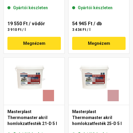
Gyártói készleten
Gyártói készleten
19 550 Ft
/ vödör
54 945 Ft
/ db
3 910 Ft / l
3 434 Ft / l
Megnézem
Megnézem
Masterplast
Masterplast
Thermomaster akril
Thermomaster akril
homlokzatfesték 21-D 5 l
homlokzatfesték 25-D 5 l