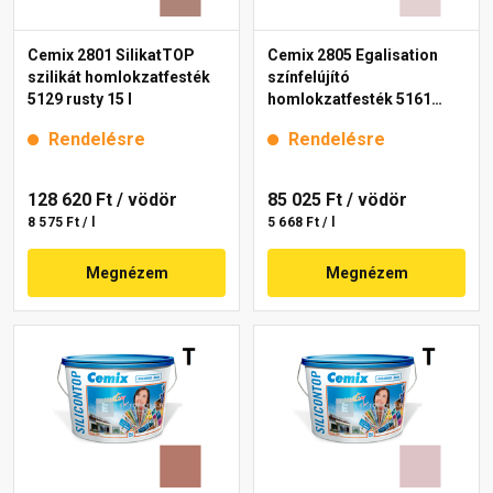
Cemix 2801 SilikatTOP
Cemix 2805 Egalisation
szilikát homlokzatfesték
színfelújító
5129 rusty 15 l
homlokzatfesték 5161
rusty 15 l
Rendelésre
Rendelésre
128 620 Ft
/ vödör
85 025 Ft
/ vödör
8 575 Ft / l
5 668 Ft / l
Megnézem
Megnézem