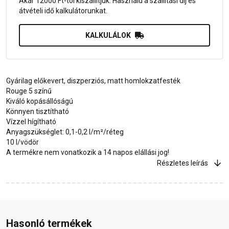
Akár 12000 Ft-tól kiszállítjuk. Használd a szállítási díj és
átvételi idő kalkulátorunkat.
KALKULÁLOK
Gyárilag előkevert, diszperziós, matt homlokzatfesték
Rouge 5 színű
Kiváló kopásállóságú
Könnyen tisztítható
Vízzel hígítható
Anyagszükséglet: 0,1-0,2 l/m²/réteg
10 l/vödör
A termékre nem vonatkozik a 14 napos elállási jog!
Részletes leírás
Hasonló termékek