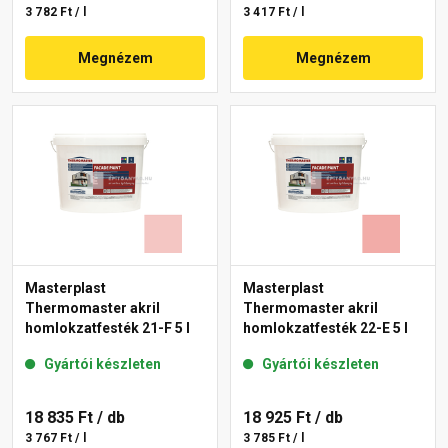
3 782 Ft / l
3 417 Ft / l
Megnézem
Megnézem
Masterplast
Masterplast
Thermomaster akril
Thermomaster akril
homlokzatfesték 21-F 5 l
homlokzatfesték 22-E 5 l
Gyártói készleten
Gyártói készleten
18 835 Ft
/ db
18 925 Ft
/ db
3 767 Ft / l
3 785 Ft / l