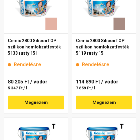
Cemix 2800 SiliconTOP
Cemix 2800 SiliconTOP
szilikon homlokzatfesték
szilikon homlokzatfesték
5133 rusty 15 l
5119 rusty 15 l
Rendelésre
Rendelésre
80 205 Ft
/ vödör
114 890 Ft
/ vödör
5 347 Ft / l
7 659 Ft / l
Megnézem
Megnézem