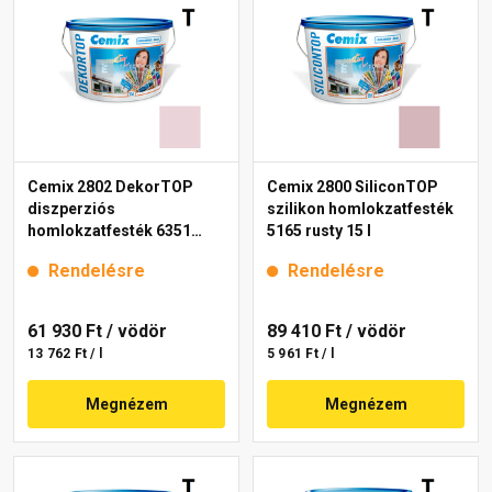
Cemix 2802 DekorTOP
Cemix 2800 SiliconTOP
diszperziós
szilikon homlokzatfesték
homlokzatfesték 6351
5165 rusty 15 l
intense 15 l
Rendelésre
Rendelésre
61 930 Ft
/ vödör
89 410 Ft
/ vödör
13 762 Ft / l
5 961 Ft / l
Megnézem
Megnézem