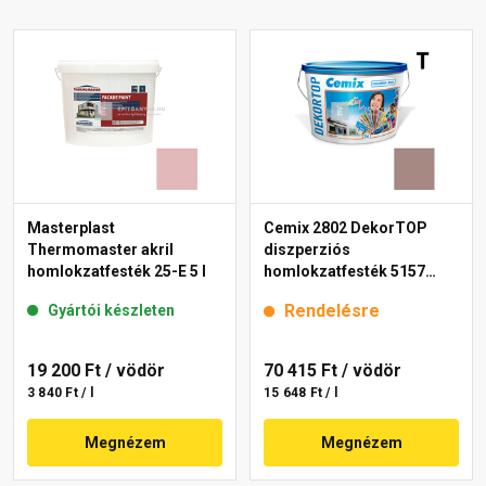
Masterplast
Cemix 2802 DekorTOP
Thermomaster akril
diszperziós
homlokzatfesték 25-E 5 l
homlokzatfesték 5157
rusty 15 l
Rendelésre
Gyártói készleten
19 200 Ft
/ vödör
70 415 Ft
/ vödör
3 840 Ft / l
15 648 Ft / l
Megnézem
Megnézem