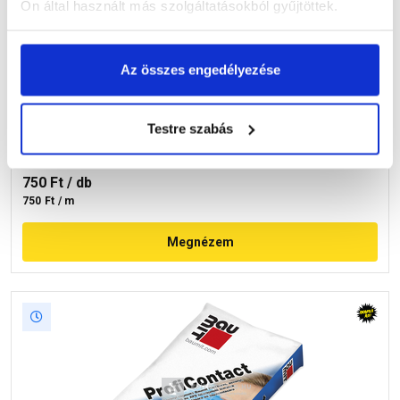
Ön által használt más szolgáltatásokból gyűjtöttek.
Leier kerti szegélykő szürke 5x100x20 cm
Az összes engedélyezése
Testre szabás
Raktáron
750 Ft
/ db
750 Ft / m
Megnézem