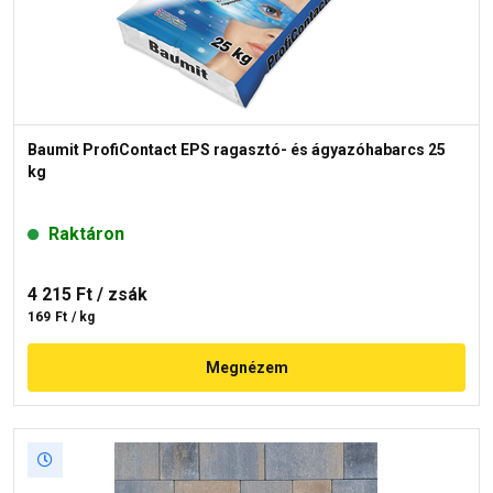
Baumit ProfiContact EPS ragasztó- és ágyazóhabarcs 25
kg
Raktáron
4 215 Ft
/ zsák
169 Ft / kg
Megnézem