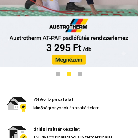
28 év tapasztalat
Minőségi anyagok és szakértelem.
óriási raktárkészlet
150 gyártó kínálatából álló termékkínálat.