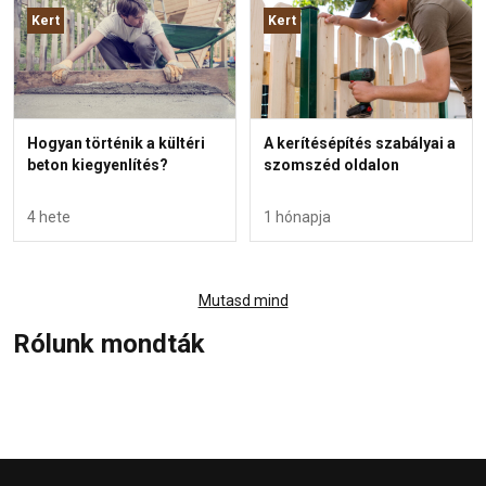
Kert
Kert
Hogyan történik a kültéri
A kerítésépítés szabályai a
beton kiegyenlítés?
szomszéd oldalon
4 hete
1 hónapja
Mutasd mind
Rólunk mondták