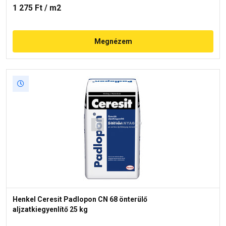
1 275 Ft
/ m2
Megnézem
Henkel Ceresit Padlopon CN 68 önterülő
aljzatkiegyenlítő 25 kg