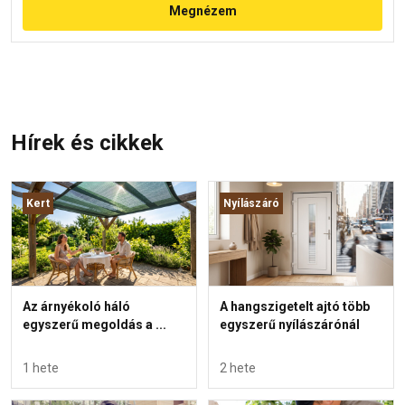
Megnézem
Hírek és cikkek
Kert
Nyílászáró
Az árnyékoló háló
A hangszigetelt ajtó több
egyszerű megoldás a ...
egyszerű nyílászárónál
1 hete
2 hete