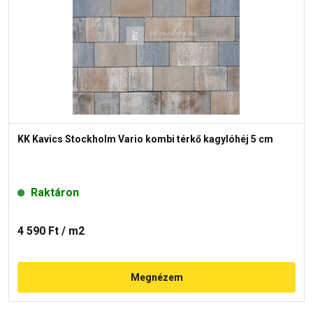
KK Kavics Stockholm Vario kombi térkő kagylóhéj 5 cm
Raktáron
4 590 Ft
/ m2
Megnézem