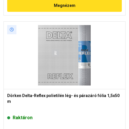
Megnézem
Dörken Delta-Reflex polietilén lég- és párazáró fólia 1,5x50
m
Raktáron