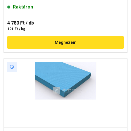
Raktáron
4 780 Ft
/ db
191 Ft / kg
Megnézem