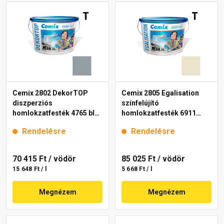
Cemix 2802 DekorTOP
Cemix 2805 Egalisation
diszperziós
színfelújító
homlokzatfesték 4765 blue
homlokzatfesték 6911
15 l
intense 15 l
Rendelésre
Rendelésre
70 415 Ft
/ vödör
85 025 Ft
/ vödör
15 648 Ft / l
5 668 Ft / l
Megnézem
Megnézem