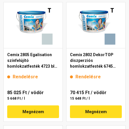
Cemix 2805 Egalisation
Cemix 2802 DekorTOP
színfelújító
diszperziós
homlokzatfesték 4723 blue
homlokzatfesték 6745
15 l
intense 15 l
Rendelésre
Rendelésre
85 025 Ft
/ vödör
70 415 Ft
/ vödör
5 668 Ft / l
15 648 Ft / l
Megnézem
Megnézem