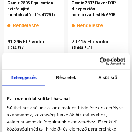
Cemix 2805 Egalisation
Cemix 2802 DekorTOP
színfelújító
diszperziós
homlokzatfesték 4725 blue
homlokzatfesték 6915
15 l
intense 15 l
Rendelésre
Rendelésre
91 245 Ft
/ vödör
70 415 Ft
/ vödör
6 083 Ft / l
15 648 Ft / l
Megnézem
Megnézem
Beleegyezés
Részletek
A sütikről
Ez a weboldal sütiket használ
Sütiket használunk a tartalmak és hirdetések személyre
szabásához, közösségi funkciók biztosításához,
valamint weboldalforgalmunk elemzéséhez. Ezenkívül
közösségi média-, hirdető- és elemező partnereinkkel
Cemix 2802 DekorTOP
Cemix 2802 DekorTOP