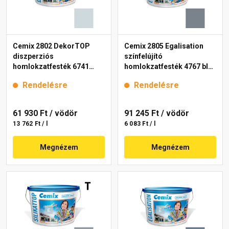
Cemix 2802 DekorTOP
Cemix 2805 Egalisation
diszperziós
színfelújító
homlokzatfesték 6741
homlokzatfesték 4767 blue
intense 15 l
15 l
Rendelésre
Rendelésre
61 930 Ft
/ vödör
91 245 Ft
/ vödör
13 762 Ft / l
6 083 Ft / l
Megnézem
Megnézem