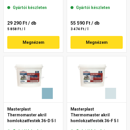
Gyártói készleten
Gyártói készleten
29 290 Ft
/ db
55 590 Ft
/ db
5 858 Ft / l
3 474 Ft / l
Megnézem
Megnézem
Masterplast
Masterplast
Thermomaster akril
Thermomaster akril
homlokzatfesték 36-D 5 l
homlokzatfesték 36-F 5 l