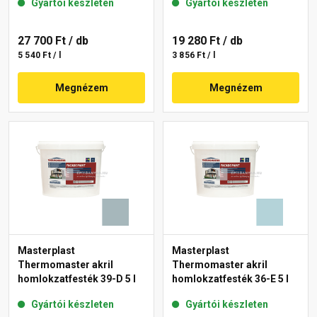
Gyártói készleten
Gyártói készleten
27 700 Ft
/ db
19 280 Ft
/ db
5 540 Ft / l
3 856 Ft / l
Megnézem
Megnézem
Masterplast
Masterplast
Thermomaster akril
Thermomaster akril
homlokzatfesték 39-D 5 l
homlokzatfesték 36-E 5 l
Gyártói készleten
Gyártói készleten