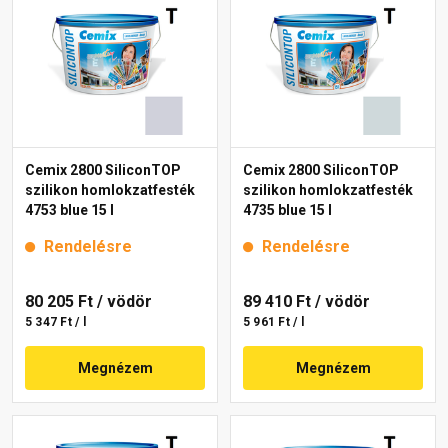
Cemix 2800 SiliconTOP
Cemix 2800 SiliconTOP
szilikon homlokzatfesték
szilikon homlokzatfesték
4753 blue 15 l
4735 blue 15 l
Rendelésre
Rendelésre
80 205 Ft
/ vödör
89 410 Ft
/ vödör
5 347 Ft / l
5 961 Ft / l
Megnézem
Megnézem