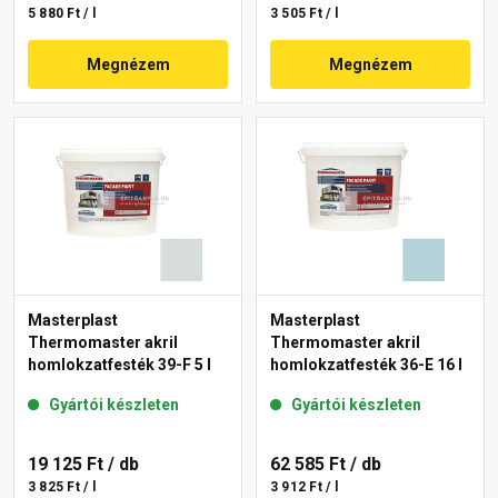
5 880 Ft / l
3 505 Ft / l
Megnézem
Megnézem
Masterplast
Masterplast
Thermomaster akril
Thermomaster akril
homlokzatfesték 39-F 5 l
homlokzatfesték 36-E 16 l
Gyártói készleten
Gyártói készleten
19 125 Ft
/ db
62 585 Ft
/ db
3 825 Ft / l
3 912 Ft / l