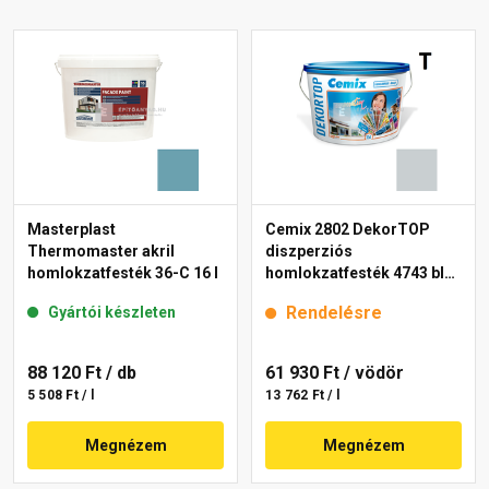
Masterplast
Cemix 2802 DekorTOP
Thermomaster akril
diszperziós
homlokzatfesték 36-C 16 l
homlokzatfesték 4743 blue
15 l
Rendelésre
Gyártói készleten
88 120 Ft
/ db
61 930 Ft
/ vödör
5 508 Ft / l
13 762 Ft / l
Megnézem
Megnézem