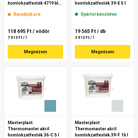
homlokzatfesték 4719 blue
homlokzatfesték 39-E 5 l
15 l
Rendelésre
Gyártói készleten
118 695 Ft
/ vödör
19 565 Ft
/ db
7 913 Ft / l
3 913 Ft / l
Megnézem
Megnézem
Masterplast
Masterplast
Thermomaster akril
Thermomaster akril
homlokzatfesték 36-C 5 l
homlokzatfesték 39-F 16 l