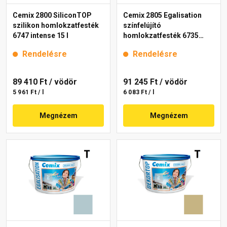
Cemix 2800 SiliconTOP
Cemix 2805 Egalisation
szilikon homlokzatfesték
színfelújító
6747 intense 15 l
homlokzatfesték 6735
intense 15 l
Rendelésre
Rendelésre
89 410 Ft
/ vödör
91 245 Ft
/ vödör
5 961 Ft / l
6 083 Ft / l
Megnézem
Megnézem