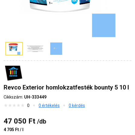
Revco Exterior homlokzatfesték bounty 5 10 l
Cikkszám:
UH-333449
0
0 értékelés
0 kérdés
47 050 Ft
/db
4 705 Ft / l