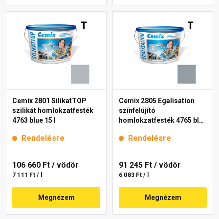
Cemix 2801 SilikatTOP
Cemix 2805 Egalisation
szilikát homlokzatfesték
színfelújító
4763 blue 15 l
homlokzatfesték 4765 blue
15 l
Rendelésre
Rendelésre
106 660 Ft
/ vödör
91 245 Ft
/ vödör
7 111 Ft / l
6 083 Ft / l
Megnézem
Megnézem