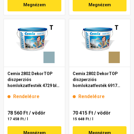
Megnézem
Megnézem
Cemix 2802 DekorTOP
Cemix 2802 DekorTOP
diszperziós
diszperziós
homlokzatfesték 4729 blue
homlokzatfesték 6917
15 l
intense 15 l
Rendelésre
Rendelésre
78 560 Ft
/ vödör
70 415 Ft
/ vödör
17 458 Ft / l
15 648 Ft / l
Megnézem
Megnézem