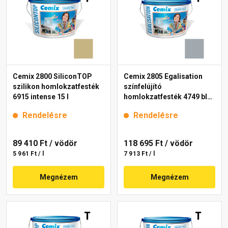
Cemix 2800 SiliconTOP
Cemix 2805 Egalisation
szilikon homlokzatfesték
színfelújító
6915 intense 15 l
homlokzatfesték 4749 blue
15 l
Rendelésre
Rendelésre
89 410 Ft
/ vödör
118 695 Ft
/ vödör
5 961 Ft / l
7 913 Ft / l
Megnézem
Megnézem