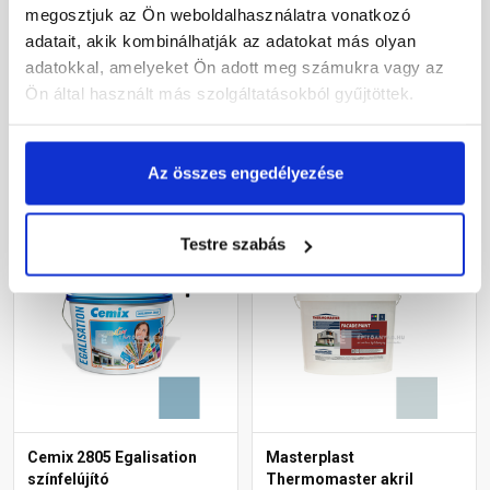
diszperziós
diszperziós
megosztjuk az Ön weboldalhasználatra vonatkozó
homlokzatfesték 6739
homlokzatfesték 4745 blue
adatait, akik kombinálhatják az adatokat más olyan
intense 15 l
15 l
adatokkal, amelyeket Ön adott meg számukra vagy az
Rendelésre
Rendelésre
Ön által használt más szolgáltatásokból gyűjtöttek.
78 560 Ft
/ vödör
70 415 Ft
/ vödör
17 458 Ft / l
15 648 Ft / l
Az összes engedélyezése
Megnézem
Megnézem
Testre szabás
Cemix 2805 Egalisation
Masterplast
színfelújító
Thermomaster akril