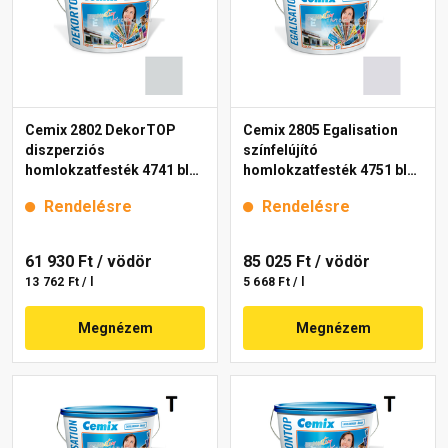
Cemix 2802 DekorTOP
Cemix 2805 Egalisation
diszperziós
színfelújító
homlokzatfesték 4741 blue
homlokzatfesték 4751 blue
15 l
15 l
Rendelésre
Rendelésre
61 930 Ft
/ vödör
85 025 Ft
/ vödör
13 762 Ft / l
5 668 Ft / l
Megnézem
Megnézem