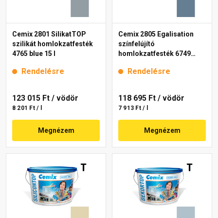
Cemix 2801 SilikatTOP
Cemix 2805 Egalisation
szilikát homlokzatfesték
színfelújító
4765 blue 15 l
homlokzatfesték 6749
intense 15 l
Rendelésre
Rendelésre
123 015 Ft
/ vödör
118 695 Ft
/ vödör
8 201 Ft / l
7 913 Ft / l
Megnézem
Megnézem