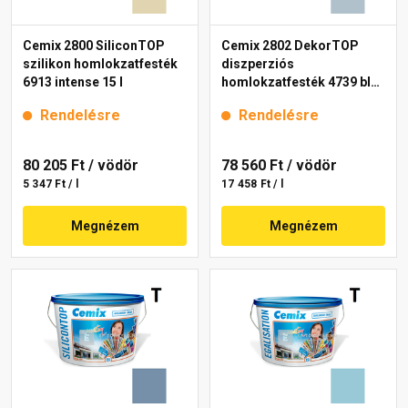
Cemix 2800 SiliconTOP
Cemix 2802 DekorTOP
szilikon homlokzatfesték
diszperziós
6913 intense 15 l
homlokzatfesték 4739 blue
15 l
Rendelésre
Rendelésre
80 205 Ft
/ vödör
78 560 Ft
/ vödör
5 347 Ft / l
17 458 Ft / l
Megnézem
Megnézem