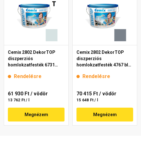
Cemix 2802 DekorTOP
Cemix 2802 DekorTOP
diszperziós
diszperziós
homlokzatfesték 6731
homlokzatfesték 4767 blue
intense 15 l
15 l
Rendelésre
Rendelésre
61 930 Ft
/ vödör
70 415 Ft
/ vödör
13 762 Ft / l
15 648 Ft / l
Megnézem
Megnézem