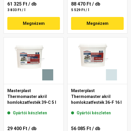
61 325 Ft
/ db
88 470 Ft
/ db
3 833 Ft / l
5 529 Ft / l
Megnézem
Megnézem
Masterplast
Masterplast
Thermomaster akril
Thermomaster akril
homlokzatfesték 39-C 5 l
homlokzatfesték 36-F 16 l
Gyártói készleten
Gyártói készleten
29 400 Ft
/ db
56 085 Ft
/ db