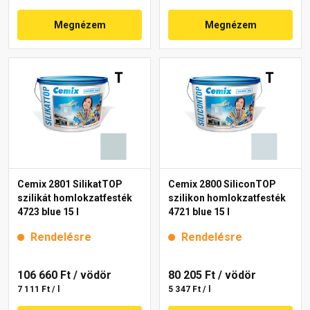
Megnézem
Megnézem
Cemix 2801 SilikatTOP
Cemix 2800 SiliconTOP
szilikát homlokzatfesték
szilikon homlokzatfesték
4723 blue 15 l
4721 blue 15 l
Rendelésre
Rendelésre
106 660 Ft
/ vödör
80 205 Ft
/ vödör
7 111 Ft / l
5 347 Ft / l