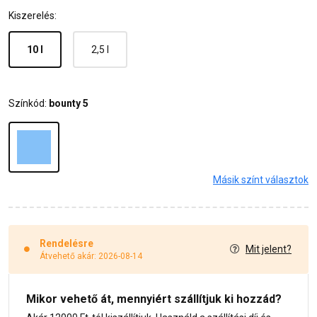
Kiszerelés:
10 l
2,5 l
Színkód:
bounty 5
Másik színt választok
Rendelésre
Mit jelent?
Átvehető akár: 2026-08-14
Mikor vehető át, mennyiért szállítjuk ki hozzád?