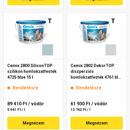
Cemix 2800 SiliconTOP
Cemix 2802 DekorTOP
szilikon homlokzatfesték
diszperziós
4725 blue 15 l
homlokzatfesték 4761 blue
15 l
Rendelésre
Rendelésre
89 410 Ft
/ vödör
61 930 Ft
/ vödör
5 961 Ft / l
13 762 Ft / l
Megnézem
Megnézem