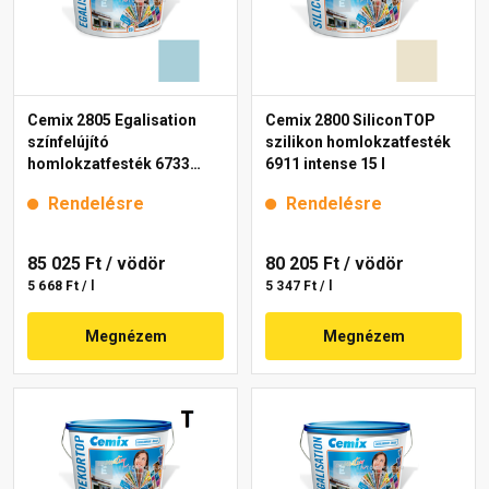
Cemix 2805 Egalisation
Cemix 2800 SiliconTOP
színfelújító
szilikon homlokzatfesték
homlokzatfesték 6733
6911 intense 15 l
intense 15 l
Rendelésre
Rendelésre
85 025 Ft
/ vödör
80 205 Ft
/ vödör
5 668 Ft / l
5 347 Ft / l
Megnézem
Megnézem