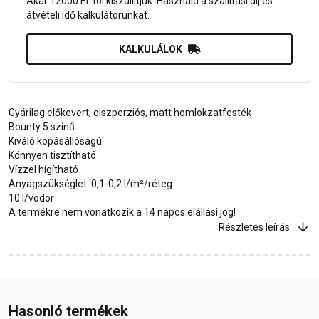
Akár 12000 Ft-tól kiszállítjuk. Használd a szállítási díj és
átvételi idő kalkulátorunkat.
KALKULÁLOK
Gyárilag előkevert, diszperziós, matt homlokzatfesték
Bounty 5 színű
Kiváló kopásállóságú
Könnyen tisztítható
Vízzel hígítható
Anyagszükséglet: 0,1-0,2 l/m²/réteg
10 l/vödör
A termékre nem vonatkozik a 14 napos elállási jog!
Részletes leírás
Hasonló termékek