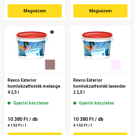
Megnézem
Megnézem
Revco Exterior
Revco Exterior
homlokzatfesték melange
homlokzatfesték lavender
4 2,5 l
2 2,5 l
Gyártói készleten
Gyártói készleten
10 380 Ft
/ db
10 380 Ft
/ db
4 152 Ft / l
4 152 Ft / l