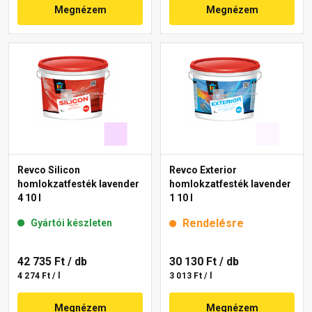
Megnézem
Megnézem
Revco Silicon
Revco Exterior
homlokzatfesték lavender
homlokzatfesték lavender
4 10 l
1 10 l
Rendelésre
Gyártói készleten
42 735 Ft
/ db
30 130 Ft
/ db
4 274 Ft / l
3 013 Ft / l
Megnézem
Megnézem