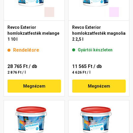
Revco Exterior
Revco Exterior
homlokzatfesték melange
homlokzatfesték magnolia
1 10 l
2 2,5 l
Rendelésre
Gyártói készleten
28 765 Ft
/ db
11 565 Ft
/ db
2 876 Ft / l
4 626 Ft / l
Megnézem
Megnézem