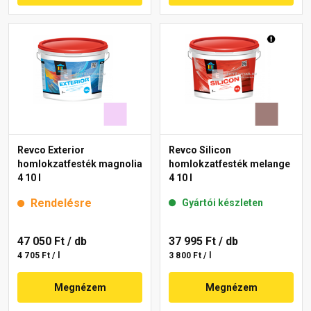
Revco Exterior
Revco Silicon
homlokzatfesték magnolia
homlokzatfesték melange
4 10 l
4 10 l
Rendelésre
Gyártói készleten
47 050 Ft
/ db
37 995 Ft
/ db
4 705 Ft / l
3 800 Ft / l
Megnézem
Megnézem