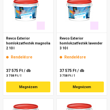
Revco Exterior
Revco Exterior
homlokzatfesték magnolia
homlokzatfesték lavender
2 10 l
3 10 l
Rendelésre
Rendelésre
37 575 Ft
/ db
37 575 Ft
/ db
3 758 Ft / l
3 758 Ft / l
Megnézem
Megnézem