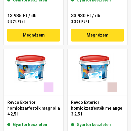
Gyártói készleten
Gyártói készleten
13 935 Ft
/ db
33 930 Ft
/ db
5 574 Ft / l
3 393 Ft / l
Megnézem
Megnézem
Revco Exterior
Revco Exterior
homlokzatfesték magnolia
homlokzatfesték melange
4 2,5 l
3 2,5 l
Gyártói készleten
Gyártói készleten