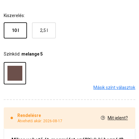
Kiszerelés:
10 l
2,5 l
Színkód:
melange 5
Másik színt választok
Rendelésre
Mit jelent?
Átvehető akár: 2026-08-17