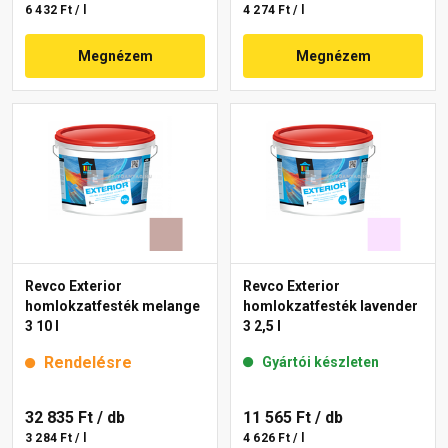
6 432 Ft / l
4 274 Ft / l
Megnézem
Megnézem
Revco Exterior
Revco Exterior
homlokzatfesték melange
homlokzatfesték lavender
3 10 l
3 2,5 l
Rendelésre
Gyártói készleten
32 835 Ft
/ db
11 565 Ft
/ db
3 284 Ft / l
4 626 Ft / l