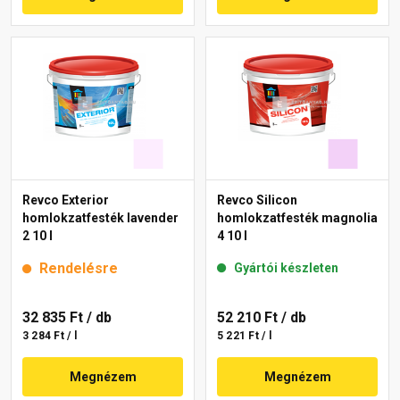
Revco Exterior
Revco Silicon
homlokzatfesték lavender
homlokzatfesték magnolia
2 10 l
4 10 l
Rendelésre
Gyártói készleten
32 835 Ft
/ db
52 210 Ft
/ db
3 284 Ft / l
5 221 Ft / l
Megnézem
Megnézem