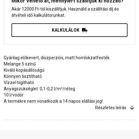
Mikor vehető át, mennyiért szállítjuk ki hozzád?
Akár 12000 Ft-tól kiszállítjuk. Használd a szállítási díj és
átvételi idő kalkulátorunkat.
KALKULÁLOK
Gyárilag előkevert, diszperziós, matt homlokzatfesték
Melange 5 színű
Kiváló kopásállóságú
Könnyen tisztítható
Vízzel hígítható
Anyagszükséglet: 0,1-0,2 l/m²/réteg
10 l/vödör
A termékre nem vonatkozik a 14 napos elállási jog!
Részletes leírás