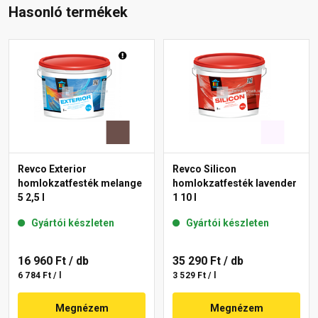
Hasonló termékek
Revco Exterior
Revco Silicon
homlokzatfesték melange
homlokzatfesték lavender
5 2,5 l
1 10 l
Gyártói készleten
Gyártói készleten
16 960 Ft
/ db
35 290 Ft
/ db
6 784 Ft / l
3 529 Ft / l
Megnézem
Megnézem