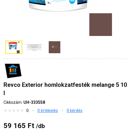
Revco Exterior homlokzatfesték melange 5 10
l
Cikkszám:
UH-333558
0
0 értékelés
0 kérdés
59 165 Ft
/db