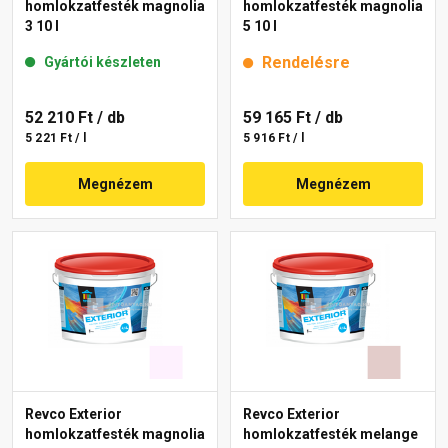
homlokzatfesték magnolia
homlokzatfesték magnolia
3 10 l
5 10 l
Rendelésre
Gyártói készleten
52 210 Ft
/ db
59 165 Ft
/ db
5 221 Ft / l
5 916 Ft / l
Megnézem
Megnézem
Revco Exterior
Revco Exterior
homlokzatfesték magnolia
homlokzatfesték melange