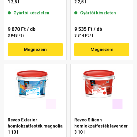
1 2,5 l
2 2,5 l
Gyártói készleten
Gyártói készleten
9 870 Ft
/ db
9 535 Ft
/ db
3 948 Ft / l
3 814 Ft / l
Megnézem
Megnézem
Revco Exterior
Revco Silicon
homlokzatfesték magnolia
homlokzatfesték lavender
1 10 l
3 10 l