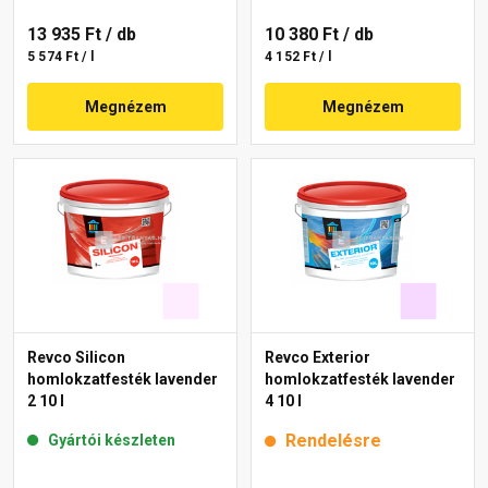
13 935 Ft
/ db
10 380 Ft
/ db
5 574 Ft / l
4 152 Ft / l
Megnézem
Megnézem
Revco Silicon
Revco Exterior
homlokzatfesték lavender
homlokzatfesték lavender
2 10 l
4 10 l
Rendelésre
Gyártói készleten