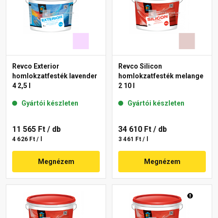
Revco Exterior
Revco Silicon
homlokzatfesték lavender
homlokzatfesték melange
4 2,5 l
2 10 l
Gyártói készleten
Gyártói készleten
11 565 Ft
/ db
34 610 Ft
/ db
4 626 Ft / l
3 461 Ft / l
Megnézem
Megnézem