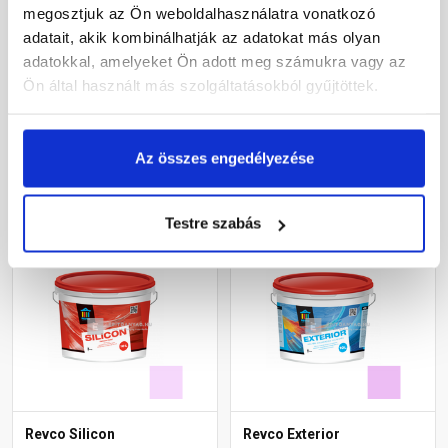
Revco Silicon
Revco Silicon
megosztjuk az Ön weboldalhasználatra vonatkozó
homlokzatfesték lavender
homlokzatfesték magnolia
adatait, akik kombinálhatják az adatokat más olyan
5 2,5 l
1 10 l
adatokkal, amelyeket Ön adott meg számukra vagy az
Gyártói készleten
Gyártói készleten
Ön által használt más szolgáltatásokból gyűjtöttek.
16 745 Ft
/ db
35 955 Ft
/ db
Az összes engedélyezése
6 698 Ft / l
3 596 Ft / l
Megnézem
Megnézem
Testre szabás
Revco Silicon
Revco Exterior