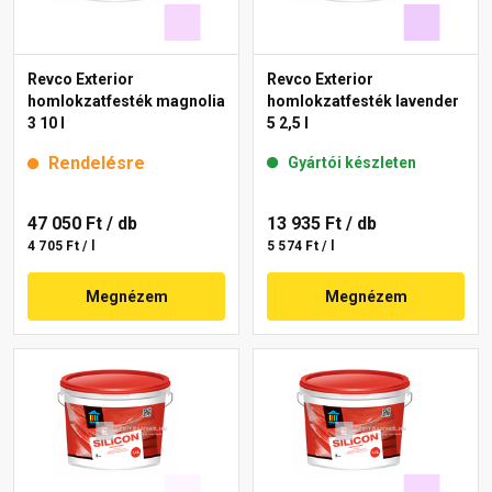
Revco Exterior
Revco Exterior
homlokzatfesték magnolia
homlokzatfesték lavender
3 10 l
5 2,5 l
Rendelésre
Gyártói készleten
47 050 Ft
/ db
13 935 Ft
/ db
4 705 Ft / l
5 574 Ft / l
Megnézem
Megnézem