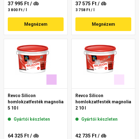
37 995 Ft
/ db
37 575 Ft
/ db
3 800 Ft / l
3 758 Ft / l
Megnézem
Megnézem
Revco Silicon
Revco Silicon
homlokzatfesték magnolia
homlokzatfesték magnolia
5 10 l
2 10 l
Gyártói készleten
Gyártói készleten
64 325 Ft
/ db
42 735 Ft
/ db