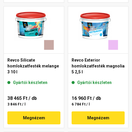
Revco Silicate
Revco Exterior
homlokzatfesték melange
homlokzatfesték magnolia
3 10 l
5 2,5 l
Gyártói készleten
Gyártói készleten
38 465 Ft
/ db
16 960 Ft
/ db
3 846 Ft / l
6 784 Ft / l
Megnézem
Megnézem