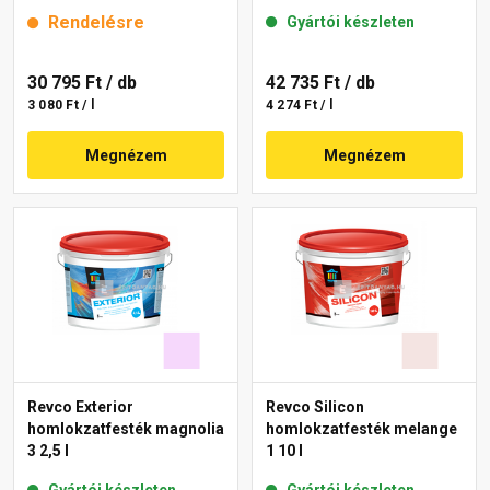
Rendelésre
Gyártói készleten
30 795 Ft
/ db
42 735 Ft
/ db
3 080 Ft / l
4 274 Ft / l
Megnézem
Megnézem
Revco Exterior
Revco Silicon
homlokzatfesték magnolia
homlokzatfesték melange
3 2,5 l
1 10 l