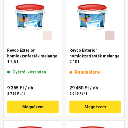
Revco Exterior
Revco Exterior
homlokzatfesték melange
homlokzatfesték melange
1 2,5 l
2 10 l
Rendelésre
Gyártói készleten
9 365 Ft
/ db
29 450 Ft
/ db
3 746 Ft / l
2 945 Ft / l
Megnézem
Megnézem