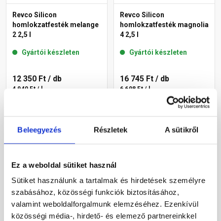
Revco Silicon
Revco Silicon
homlokzatfesték melange
homlokzatfesték magnolia
2 2,5 l
4 2,5 l
Gyártói készleten
Gyártói készleten
12 350 Ft
/ db
16 745 Ft
/ db
4 940 Ft / l
6 698 Ft / l
Megnézem
Megnézem
Beleegyezés
Részletek
A sütikről
Ez a weboldal sütiket használ
Sütiket használunk a tartalmak és hirdetések személyre
szabásához, közösségi funkciók biztosításához,
valamint weboldalforgalmunk elemzéséhez. Ezenkívül
közösségi média-, hirdető- és elemező partnereinkkel