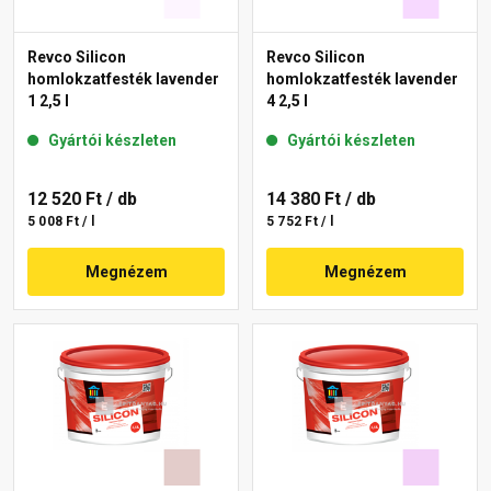
Revco Silicon
Revco Silicon
homlokzatfesték lavender
homlokzatfesték lavender
1 2,5 l
4 2,5 l
Gyártói készleten
Gyártói készleten
12 520 Ft
/ db
14 380 Ft
/ db
5 008 Ft / l
5 752 Ft / l
Megnézem
Megnézem