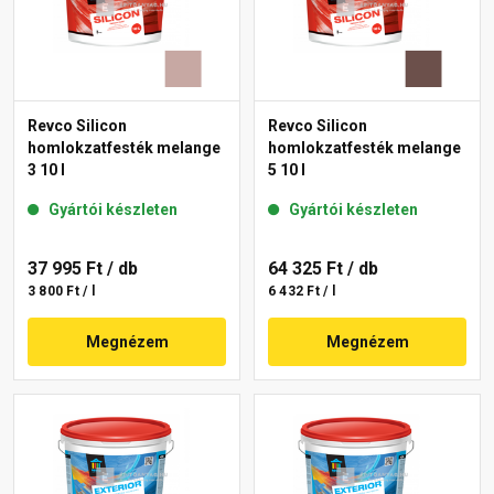
Revco Silicon
Revco Silicon
homlokzatfesték melange
homlokzatfesték melange
3 10 l
5 10 l
Gyártói készleten
Gyártói készleten
37 995 Ft
/ db
64 325 Ft
/ db
3 800 Ft / l
6 432 Ft / l
Megnézem
Megnézem