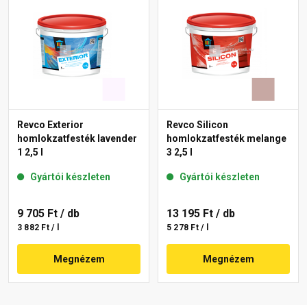
Revco Exterior
Revco Silicon
homlokzatfesték lavender
homlokzatfesték melange
1 2,5 l
3 2,5 l
Gyártói készleten
Gyártói készleten
9 705 Ft
/ db
13 195 Ft
/ db
3 882 Ft / l
5 278 Ft / l
Megnézem
Megnézem