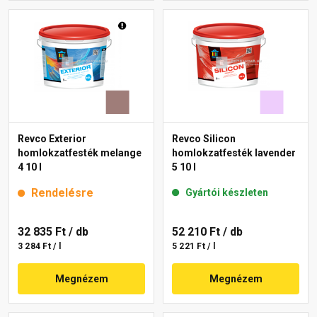
Revco Exterior
Revco Silicon
homlokzatfesték melange
homlokzatfesték lavender
4 10 l
5 10 l
Rendelésre
Gyártói készleten
32 835 Ft
/ db
52 210 Ft
/ db
3 284 Ft / l
5 221 Ft / l
Megnézem
Megnézem