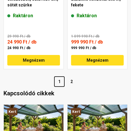
sötét szürke
fekete
Raktáron
Raktáron
29 990 Ft
/ db
1 099 990 Ft
/ db
24 990 Ft
/ db
999 990 Ft
/ db
24 990 Ft / db
999 990 Ft / db
Megnézem
Megnézem
1
2
Kapcsolódó cikkek
Kert
Kert