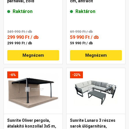
párnával, zöld
cm, antracit
Raktáron
Raktáron
349 990 Ft
/ db
69 990 Ft
/ db
299 990 Ft
/ db
59 990 Ft
/ db
299 990 Ft / db
59 990 Ft / db
Megnézem
Megnézem
-6%
-22%
Sunrite Oliver pergola,
Sunrite Lunaro 3 részes
átalakító konzollal 3x5 m,
sarok ülőgarnitúra,