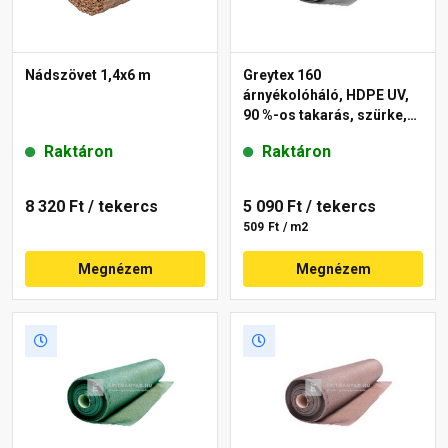
Nádszövet 1,4x6 m
Greytex 160
árnyékolóháló, HDPE UV,
90 %-os takarás, szürke,
1x10 m
Raktáron
Raktáron
8 320 Ft
/ tekercs
5 090 Ft
/ tekercs
509 Ft / m2
Megnézem
Megnézem