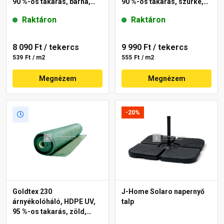
90 %-os takarás, barna,
90 %-os takarás, szürke,
1,5x10 m
1,8x10 m
Raktáron
Raktáron
8 090 Ft
/ tekercs
9 990 Ft
/ tekercs
539 Ft / m2
555 Ft / m2
Megnézem
Megnézem
-20%
Goldtex 230
J-Home Solaro napernyő
árnyékolóháló, HDPE UV,
talp
95 %-os takarás, zöld,
1,2x10 m