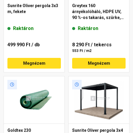
Sunrite Oliver pergola 3x3
Greytex 160
m, fekete
árnyékolóháló, HDPE UV,
90 %-os takarás, szürke,
1,5x10 m
Raktáron
Raktáron
499 990 Ft
/ db
8 290 Ft
/ tekercs
553 Ft / m2
Megnézem
Megnézem
Goldtex 230
Sunrite Oliver pergola 3x4