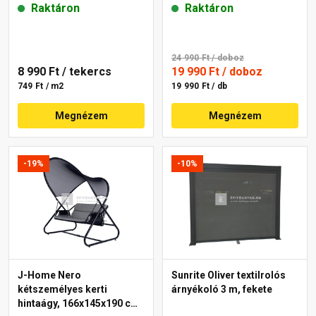
Raktáron
Raktáron
24 990 Ft
/ doboz
8 990 Ft
/ tekercs
19 990 Ft
/ doboz
749 Ft / m2
19 990 Ft / db
Megnézem
Megnézem
-19%
-10%
J-Home Nero
Sunrite Oliver textilrolós
kétszemélyes kerti
árnyékoló 3 m, fekete
hintaágy, 166x145x190 cm,