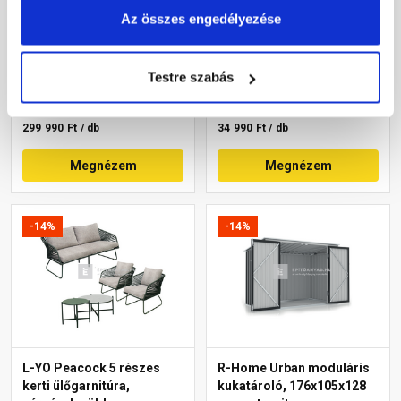
Az összes engedélyezése
Raktáron
Raktáron
Testre szabás
329 990 Ft
/ db
39 990 Ft
/ db
299 990 Ft
/ db
34 990 Ft
/ db
299 990 Ft / db
34 990 Ft / db
Megnézem
Megnézem
-14%
-14%
L-YO Peacock 5 részes
R-Home Urban moduláris
kerti ülőgarnitúra,
kukatároló, 176x105x128