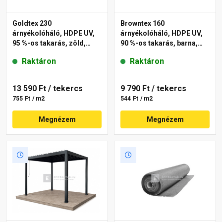
Goldtex 230
Browntex 160
árnyékolóháló, HDPE UV,
árnyékolóháló, HDPE UV,
95 %-os takarás, zöld,
90 %-os takarás, barna,
1,8x10 m
1,8x10 m
Raktáron
Raktáron
13 590 Ft
/ tekercs
9 790 Ft
/ tekercs
755 Ft / m2
544 Ft / m2
Megnézem
Megnézem