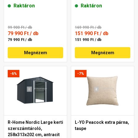
fekete
Raktáron
Raktáron
99 900 Ft
/ db
169 990 Ft
/ db
79 990 Ft
/ db
151 990 Ft
/ db
79 990 Ft / db
151 990 Ft / db
Megnézem
Megnézem
-6%
-7%
R-Home Nordic Large kerti
L-YO Peacock extra párna,
szerszámtároló,
taupe
258x313x202 cm, antracit