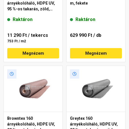
árnyékolóháló, HDPE UV,
m, fekete
95 %-os takarás, zöld,
1,5x10 m
Raktáron
Raktáron
11 290 Ft
/ tekercs
629 990 Ft
/ db
753 Ft / m2
Megnézem
Megnézem
Browntex 160
Greytex 160
árnyékolóháló, HDPE UV,
árnyékolóháló, HDPE UV,