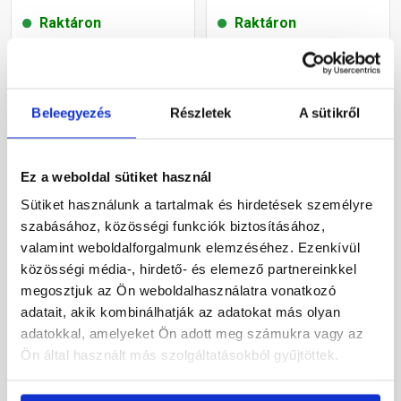
Raktáron
Raktáron
149 990 Ft
/ db
3 990 Ft
/ db
139 990 Ft
/ db
3 690 Ft
/ db
Beleegyezés
Részletek
A sütikről
139 990 Ft / db
3 690 Ft / db
Megnézem
Megnézem
Ez a weboldal sütiket használ
Sütiket használunk a tartalmak és hirdetések személyre
-9%
-12%
szabásához, közösségi funkciók biztosításához,
valamint weboldalforgalmunk elemzéséhez. Ezenkívül
közösségi média-, hirdető- és elemező partnereinkkel
megosztjuk az Ön weboldalhasználatra vonatkozó
adatait, akik kombinálhatják az adatokat más olyan
adatokkal, amelyeket Ön adott meg számukra vagy az
Ön által használt más szolgáltatásokból gyűjtöttek.
L-YO Aura étkezőasztal,
L-YO Peacock rattan
242x110x74 cm, taupe
étkezőszék, 56,5x61,5x77
cm, párnával, szürke