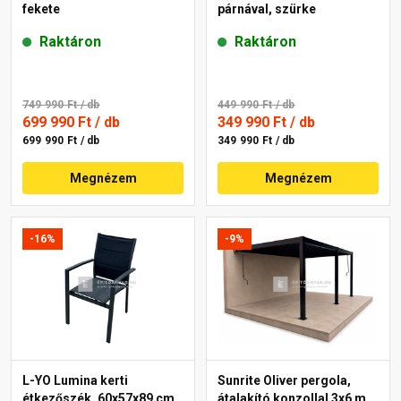
fekete
párnával, szürke
Raktáron
Raktáron
749 990 Ft
/ db
449 990 Ft
/ db
699 990 Ft
/ db
349 990 Ft
/ db
699 990 Ft / db
349 990 Ft / db
Megnézem
Megnézem
-16%
-9%
L-YO Lumina kerti
Sunrite Oliver pergola,
étkezőszék, 60x57x89 cm,
átalakító konzollal 3x6 m,