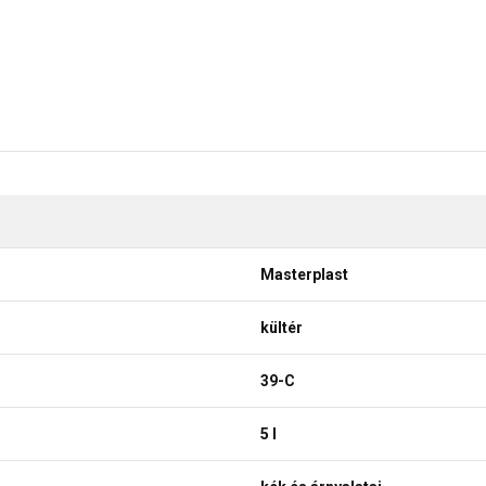
Masterplast
kültér
39-C
5 l