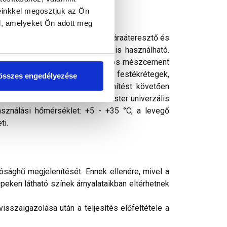
einkkel megosztjuk az Ön
l, amelyeket Ön adott meg
ó tapadó- és fedőképességű, jó páraáteresztő és
 ellenálló. Bel- és kültérben is használható.
lokzatfelületek (minimum egy hónapos mészcement
akril, szilikátos és szilikonos festékrétegek,
összes engedélyezése
 felületeken. Előzetes fertőtlenítést követően
etet a felhordás előtt Thermomaster univerzális
asználási hőmérséklet: +5 - +35 °C, a levegő
ti.
ósághű megjelenítését. Ennek ellenére, mivel a
peken látható színek árnyalataikban eltérhetnek
sszaigazolása után a teljesítés előfeltétele a