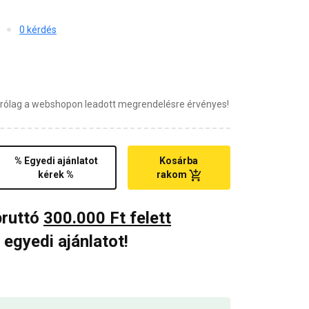
0 kérdés
zárólag a webshopon leadott megrendelésre érvényes!
% Egyedi ajánlatot
Kosárba
kérek %
rakom
bruttó
300.000 Ft felett
 egyedi ajánlatot!