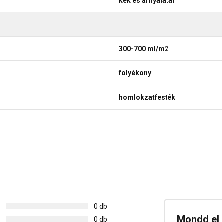
kék és árnyalatai
300-700 ml/m2
folyékony
homlokzatfesték
g
0 db
Mondd el 
g
0 db