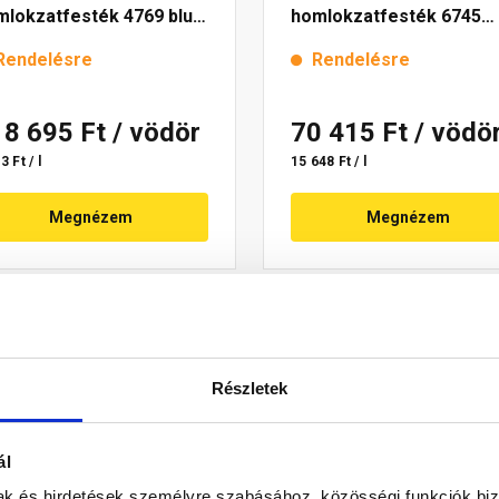
mlokzatfesték 4769 blue
homlokzatfesték 6745
l
intense 15 l
Rendelésre
Rendelésre
18 695 Ft
/ vödör
70 415 Ft
/ vödö
3 Ft / l
15 648 Ft / l
Megnézem
Megnézem
Részletek
ál
mak és hirdetések személyre szabásához, közösségi funkciók biz