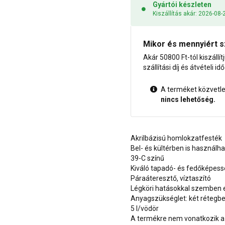
Gyártói készleten
Kiszállítás akár: 2026-08-
Mikor és mennyiért s
Akár 50800 Ft-tól kiszállít
szállítási díj és átvételi i
A terméket közvetlen
nincs lehetőség.
Akrilbázisú homlokzatfesték
Bel- és kültérben is használh
39-C színű
Kiváló tapadó- és fedőképes
Páraáteresztő, víztaszító
Légköri hatásokkal szemben e
Anyagszükséglet: két rétegben
5 l/vödör
A termékre nem vonatkozik a 1