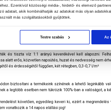
hez. Ezenkívül közösségi média-, hirdető- és elemező partner
zó adatait, akik kombinálhatják az adatokat más olyan adatokka
alál a termékkel kapcsolatban. Kérjük, figyelmesen olvassa el!
sznált más szolgáltatásokból gyűjtöttek.
nyvakolat
száladalékokat tartalmazó, akrilgyanta bázisú, kivál
V-sugárzással és egyéb légköri hatásokkal szemben is tartósan
ületkialakítását tekintve durva, illetve simított, javított hom
olatlan beton homlokzatfelületek), továbbá régi, jól tapadó 
Testre szabás
Az 
ként, lábazati sík felett, vízszigeteléssel védett függőleges
homlokzatfelületek karbantartó festésére is. A festendő felül
ék és tiszta víz 1:1 arányú keverékével kell alapozni. Felh
ása alatt erős, közvetlen napsütés, huzat és nedvesség nem érhe
től és érdességétől függően, két rétegben, 0,3-0,7 l/m²
don biztosítani a termékeink színének a lehető leginkább val
nek a legtöbb esetben nem tükrözik 100%-ban a valóságot, a ké
ndelést követően, egyedileg keveri ki, ezért a megrendelés vi
nem vonatkozik a 14 napos elállási jog!