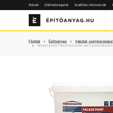
Rólunk
Elérhetőségeink
Szállítási információk
Szükséged lehet rá
Részletes 
Főoldal
Építőanyag
Vakolat, csemperagaszt
Masterplast Thermomaster akril homlokzatfes