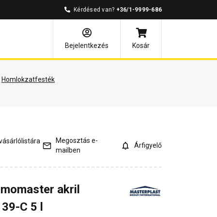
Kérdésed van?
+36/1-9999-686
és válaszok
Bejelentkezés
Kosár
Homlokzatfesték
Megosztás e-
ásárlólistára
Árfigyelő
mailben
rmomaster akril
39-C 5 l