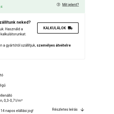
Mit jelent?
24
zállítunk neked?
KALKULÁLOK
juk. Használd a
dő kalkulátorunkat.
 a gyártótól szállítjuk,
személyes átvételre
ató
ségű
llenálló
, 0,3-0,7 l/m²
Részletes leírás
4 napos elállási jog!