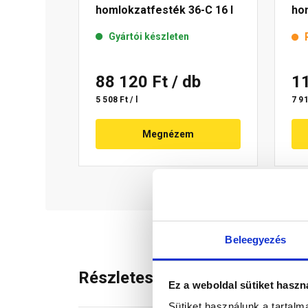
homlokzatfesték 36-C 16 l
ho
15 
Gyártói készleten
88 120 Ft
/ db
1
5 508 Ft / l
7 91
Megnézem
Beleegyezés
Részletes leírás
Ez a weboldal sütiket haszn
Sütiket használunk a tartal