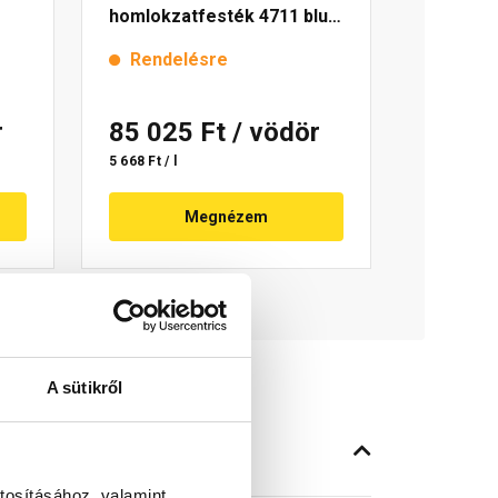
homlokzatfesték 4711 blue
15 l
Rendelésre
r
85 025 Ft
/ vödör
5 668 Ft / l
Megnézem
A sütikről
tosításához, valamint