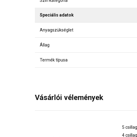
Szín kategória
Speciális adatok
Anyagszükséglet
Állag
Termék típusa
Vásárlói vélemények
5 csilla
4 csilla