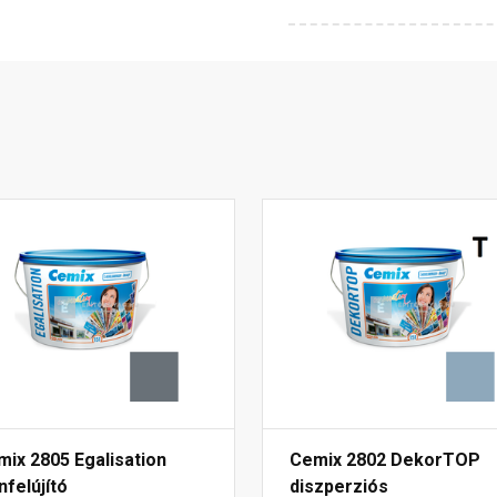
ix 2805 Egalisation
Cemix 2802 DekorTOP
nfelújító
diszperziós