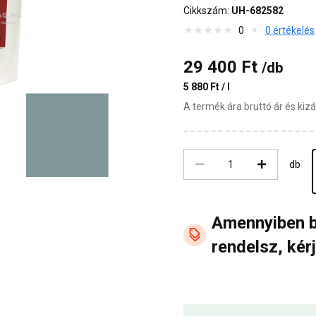
Cikkszám:
UH-682582
0
0 értékelés
29 400 Ft
/db
5 880 Ft / l
A termék ára bruttó ár és ki
db
Amennyiben 
rendelsz, kérj