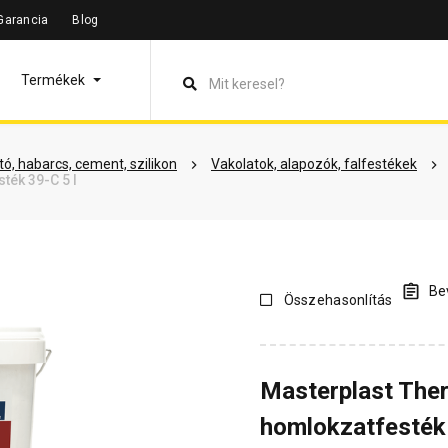
Garancia
Blog
leírás
Termékinformáció
Vásárlói vélemények
Kérdések 
Termékek
ó, habarcs, cement, szilikon
Vakolatok, alapozók, falfestékek
ték 39-C 5 l
Bev
Összehasonlítás
Masterplast The
homlokzatfesték 