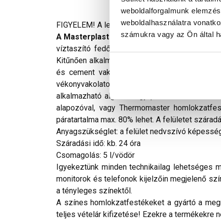
weboldalforgalmunk elemzésé
weboldalhasználatra vonatko
FIGYELEM! A leírás végén fontos információkat t
számukra vagy az Ön által ha
A Masterplast Thermomaster szilikon véko
víztaszító fedőfesték, amely füstgázokkal, U
Kitűnően alkalmazható megfelelően szilárd, fel
és cement vakolatok, legalább két hónapos vak
vékonyvakolatok felújító dekoratív fedőrétege
alkalmazható algával vagy penésszel fertőzött 
alapozóval, vagy Thermomaster homlokzatfest
páratartalma max. 80% lehet. A felületet szárad
Anyagszükséglet: a felület nedvszívó képességé
Száradási idő: kb. 24 óra
Csomagolás: 5 l/vödör
Igyekeztünk minden technikailag lehetséges mó
monitorok és telefonok kijelzőin megjelenő szí
a tényleges színektől.
A színes homlokzatfestékeket a gyártó a megre
teljes vételár kifizetése! Ezekre a termékekre 