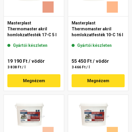
Masterplast
Masterplast
Thermomaster akril
Thermomaster akril
homlokzatfesték 17-C 5 l
homlokzatfesték 10-C 16 l
Gyártói készleten
Gyártói készleten
19 190 Ft
/ vödör
55 450 Ft
/ vödör
3 838 Ft / l
3 466 Ft / l
Megnézem
Megnézem