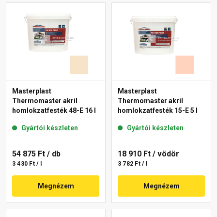
Masterplast
Masterplast
Thermomaster akril
Thermomaster akril
homlokzatfesték 48-E 16 l
homlokzatfesték 15-E 5 l
Gyártói készleten
Gyártói készleten
54 875 Ft
/ db
18 910 Ft
/ vödör
3 430 Ft / l
3 782 Ft / l
Megnézem
Megnézem