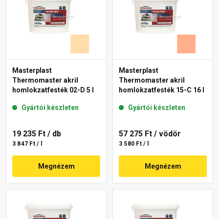
Masterplast
Masterplast
Thermomaster akril
Thermomaster akril
homlokzatfesték 02-D 5 l
homlokzatfesték 15-C 16 l
Gyártói készleten
Gyártói készleten
19 235 Ft
/ db
57 275 Ft
/ vödör
3 847 Ft / l
3 580 Ft / l
Megnézem
Megnézem