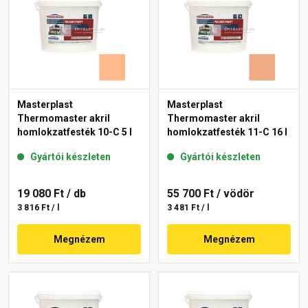
Masterplast
Masterplast
Thermomaster akril
Thermomaster akril
homlokzatfesték 10-C 5 l
homlokzatfesték 11-C 16 l
Gyártói készleten
Gyártói készleten
19 080 Ft
/ db
55 700 Ft
/ vödör
3 816 Ft / l
3 481 Ft / l
Megnézem
Megnézem