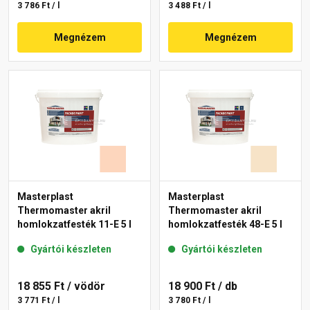
3 786 Ft / l
3 488 Ft / l
Megnézem
Megnézem
Masterplast
Masterplast
Thermomaster akril
Thermomaster akril
homlokzatfesték 11-E 5 l
homlokzatfesték 48-E 5 l
Gyártói készleten
Gyártói készleten
18 855 Ft
/ vödör
18 900 Ft
/ db
3 771 Ft / l
3 780 Ft / l