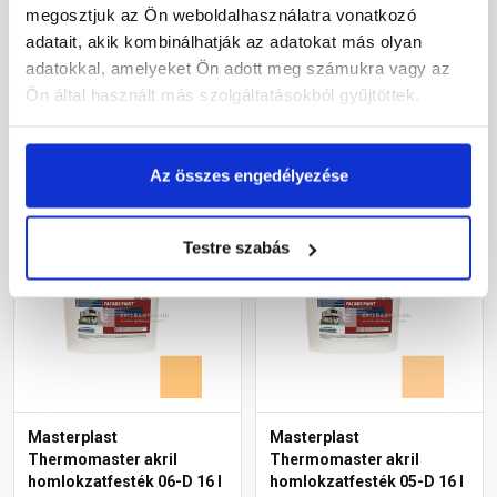
homlokzatfesték 05-D 5 l
homlokzatfesték 01-F 16 l
megosztjuk az Ön weboldalhasználatra vonatkozó
adatait, akik kombinálhatják az adatokat más olyan
Gyártói készleten
Gyártói készleten
adatokkal, amelyeket Ön adott meg számukra vagy az
Ön által használt más szolgáltatásokból gyűjtöttek.
19 690 Ft
/ db
55 120 Ft
/ vödör
3 938 Ft / l
3 445 Ft / l
Az összes engedélyezése
Megnézem
Megnézem
Testre szabás
Masterplast
Masterplast
Thermomaster akril
Thermomaster akril
homlokzatfesték 06-D 16 l
homlokzatfesték 05-D 16 l