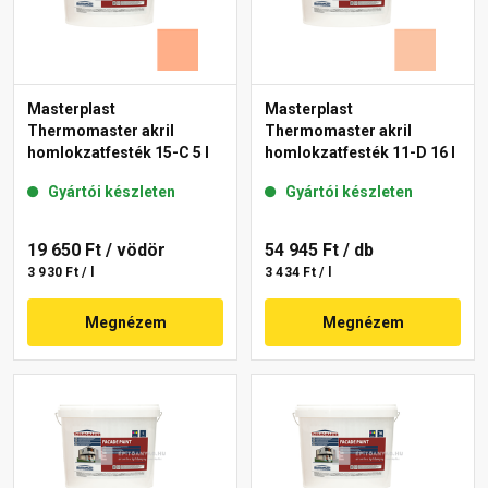
Masterplast
Masterplast
Thermomaster akril
Thermomaster akril
homlokzatfesték 15-C 5 l
homlokzatfesték 11-D 16 l
Gyártói készleten
Gyártói készleten
19 650 Ft
/ vödör
54 945 Ft
/ db
3 930 Ft / l
3 434 Ft / l
Megnézem
Megnézem