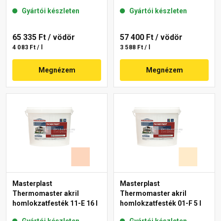
Gyártói készleten
Gyártói készleten
65 335 Ft
/ vödör
57 400 Ft
/ vödör
4 083 Ft / l
3 588 Ft / l
Megnézem
Megnézem
Masterplast
Masterplast
Thermomaster akril
Thermomaster akril
homlokzatfesték 11-E 16 l
homlokzatfesték 01-F 5 l