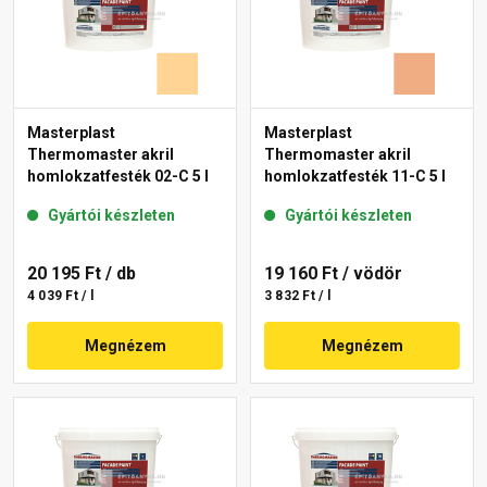
Masterplast
Masterplast
Thermomaster akril
Thermomaster akril
homlokzatfesték 02-C 5 l
homlokzatfesték 11-C 5 l
Gyártói készleten
Gyártói készleten
20 195 Ft
/ db
19 160 Ft
/ vödör
4 039 Ft / l
3 832 Ft / l
Megnézem
Megnézem