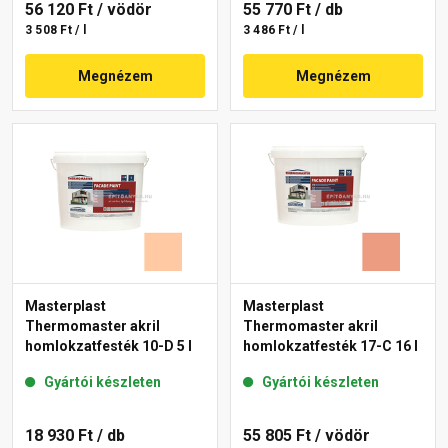
56 120 Ft
/ vödör
55 770 Ft
/ db
3 508 Ft / l
3 486 Ft / l
Megnézem
Megnézem
Masterplast
Masterplast
Thermomaster akril
Thermomaster akril
homlokzatfesték 10-D 5 l
homlokzatfesték 17-C 16 l
Gyártói készleten
Gyártói készleten
18 930 Ft
/ db
55 805 Ft
/ vödör