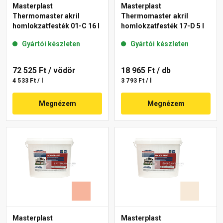
Masterplast
Masterplast
Thermomaster akril
Thermomaster akril
homlokzatfesték 01-C 16 l
homlokzatfesték 17-D 5 l
Gyártói készleten
Gyártói készleten
72 525 Ft
/ vödör
18 965 Ft
/ db
4 533 Ft / l
3 793 Ft / l
Megnézem
Megnézem
Masterplast
Masterplast