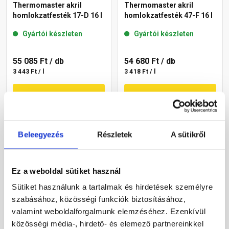
Thermomaster akril
Thermomaster akril
homlokzatfesték 17-D 16 l
homlokzatfesték 47-F 16 l
Gyártói készleten
Gyártói készleten
55 085 Ft
/ db
54 680 Ft
/ db
3 443 Ft / l
3 418 Ft / l
Megnézem
Megnézem
Beleegyezés
Részletek
A sütikről
Ez a weboldal sütiket használ
Sütiket használunk a tartalmak és hirdetések személyre
szabásához, közösségi funkciók biztosításához,
valamint weboldalforgalmunk elemzéséhez. Ezenkívül
Masterplast
Masterplast
Thermomaster akril
Thermomaster akril
közösségi média-, hirdető- és elemező partnereinkkel