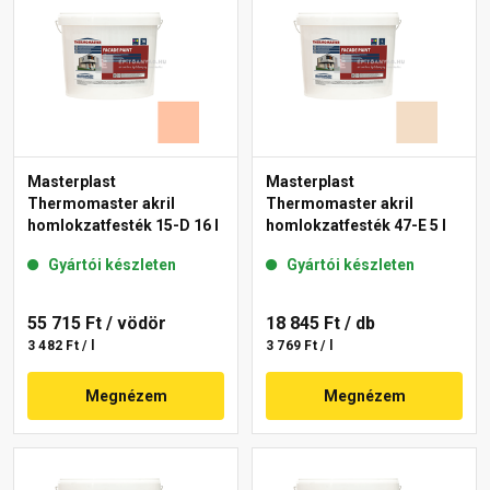
Masterplast
Masterplast
Thermomaster akril
Thermomaster akril
homlokzatfesték 15-D 16 l
homlokzatfesték 47-E 5 l
Gyártói készleten
Gyártói készleten
55 715 Ft
/ vödör
18 845 Ft
/ db
3 482 Ft / l
3 769 Ft / l
Megnézem
Megnézem