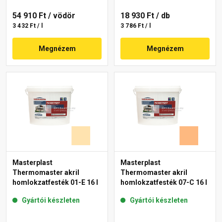
54 910 Ft
/ vödör
18 930 Ft
/ db
3 432 Ft / l
3 786 Ft / l
Megnézem
Megnézem
Masterplast
Masterplast
Thermomaster akril
Thermomaster akril
homlokzatfesték 01-E 16 l
homlokzatfesték 07-C 16 l
Gyártói készleten
Gyártói készleten