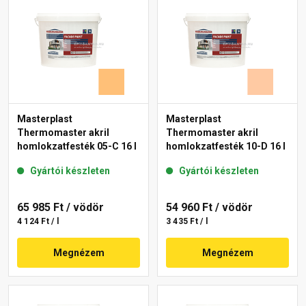
Masterplast
Masterplast
Thermomaster akril
Thermomaster akril
homlokzatfesték 05-C 16 l
homlokzatfesték 10-D 16 l
Gyártói készleten
Gyártói készleten
65 985 Ft
/ vödör
54 960 Ft
/ vödör
4 124 Ft / l
3 435 Ft / l
Megnézem
Megnézem