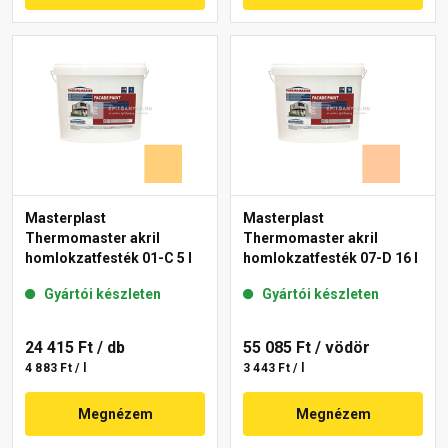
Masterplast
Masterplast
Thermomaster akril
Thermomaster akril
homlokzatfesték 01-C 5 l
homlokzatfesték 07-D 16 l
Gyártói készleten
Gyártói készleten
24 415 Ft
/ db
55 085 Ft
/ vödör
4 883 Ft / l
3 443 Ft / l
Megnézem
Megnézem