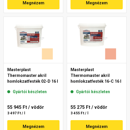
Megnézem
Megnézem
Masterplast
Masterplast
Thermomaster akril
Thermomaster akril
homlokzatfesték 02-D 16 l
homlokzatfesték 16-C 16 l
Gyártói készleten
Gyártói készleten
55 945 Ft
/ vödör
55 275 Ft
/ vödör
3 497 Ft / l
3 455 Ft / l
Megnézem
Megnézem