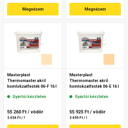
Megnézem
Megnézem
Masterplast
Masterplast
Thermomaster akril
Thermomaster akril
homlokzatfesték 06-F 16 l
homlokzatfesték 06-E 16 l
Gyártói készleten
Gyártói készleten
55 260 Ft
/ vödör
55 925 Ft
/ vödör
3 454 Ft / l
3 495 Ft / l