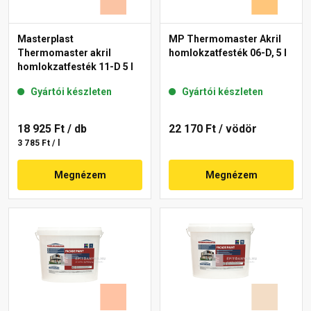
Masterplast
MP Thermomaster Akril
Thermomaster akril
homlokzatfesték 06-D, 5 l
homlokzatfesték 11-D 5 l
Gyártói készleten
Gyártói készleten
18 925 Ft
/ db
22 170 Ft
/ vödör
3 785 Ft / l
Megnézem
Megnézem