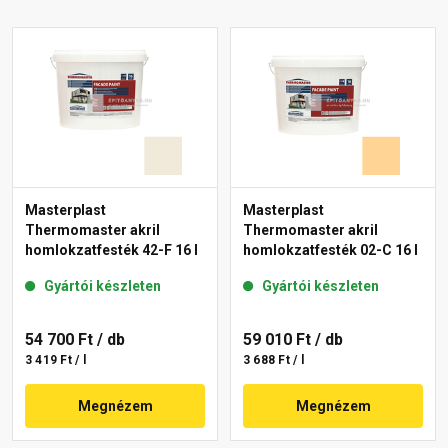
Masterplast
Masterplast
Thermomaster akril
Thermomaster akril
homlokzatfesték 42-F 16 l
homlokzatfesték 02-C 16 l
Gyártói készleten
Gyártói készleten
54 700 Ft
/ db
59 010 Ft
/ db
3 419 Ft / l
3 688 Ft / l
Megnézem
Megnézem