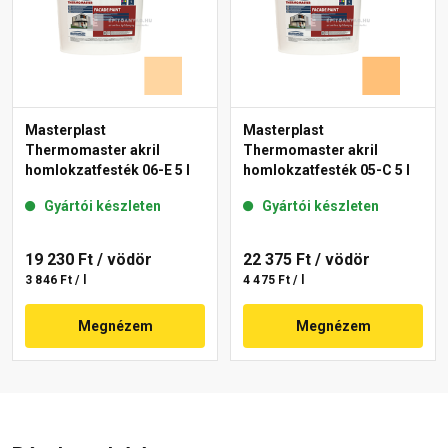
Masterplast
Masterplast
Thermomaster akril
Thermomaster akril
homlokzatfesték 06-E 5 l
homlokzatfesték 05-C 5 l
Gyártói készleten
Gyártói készleten
19 230 Ft
/ vödör
22 375 Ft
/ vödör
3 846 Ft / l
4 475 Ft / l
Megnézem
Megnézem