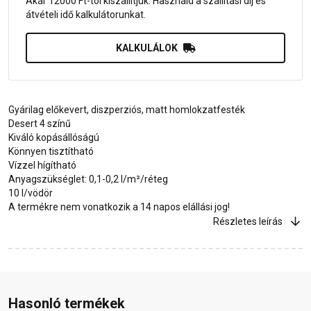
Akár 12000 Ft-tól kiszállítjuk. Használd a szállítási díj és
átvételi idő kalkulátorunkat.
KALKULÁLOK
Gyárilag előkevert, diszperziós, matt homlokzatfesték
Desert 4 színű
Kiváló kopásállóságú
Könnyen tisztítható
Vízzel hígítható
Anyagszükséglet: 0,1-0,2 l/m²/réteg
10 l/vödör
A termékre nem vonatkozik a 14 napos elállási jog!
Részletes leírás
Hasonló termékek