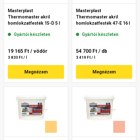
Masterplast
Masterplast
Thermomaster akril
Thermomaster akril
homlokzatfesték 15-D 5 l
homlokzatfesték 47-E 16 l
Gyártói készleten
Gyártói készleten
19 165 Ft
/ vödör
54 700 Ft
/ db
3 833 Ft / l
3 419 Ft / l
Megnézem
Megnézem