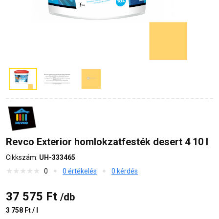
Revco Exterior homlokzatfesték desert 4 10 l
Cikkszám:
UH-333465
0
0 értékelés
0 kérdés
37 575 Ft
/db
3 758 Ft / l