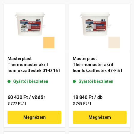
Masterplast
Masterplast
Thermomaster akril
Thermomaster akril
homlokzatfesték 01-D 16 l
homlokzatfesték 47-F 5 l
Gyártói készleten
Gyártói készleten
60 430 Ft
/ vödör
18 840 Ft
/ db
3 777 Ft / l
3 768 Ft / l
Megnézem
Megnézem