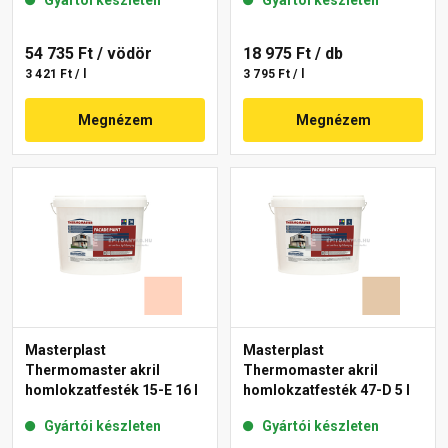
Gyártói készleten
Gyártói készleten
54 735 Ft
/ vödör
18 975 Ft
/ db
3 421 Ft / l
3 795 Ft / l
Megnézem
Megnézem
Masterplast
Masterplast
Thermomaster akril
Thermomaster akril
homlokzatfesték 15-E 16 l
homlokzatfesték 47-D 5 l
Gyártói készleten
Gyártói készleten