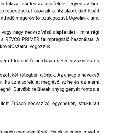
 falazat esetén az alapfelület legyen szilárd.
b repedéseket kaparjuk ki. Az alapfelület hibáit
 átfedő megerősítő szalagozást. Ügyeljünk arra,
vagy nagy nedvszívású alapfelület - mint régi
éges a REVCO PRIMER falimpregnáló használata. A
 keverőszárral végezzük.
gerrel történő felhordása esetén vízszintes és
ött két rétegben ajánljuk. Az anyag a növekvő
n, ha az alapfelület meglévő színe és az elérni
egnő. Durvább felületek anyagigényét fontos a
ett. Erősen nedvszívó, egyenetlen, strukturált
ósághű megjelenítését. Ennek ellenére, mivel a