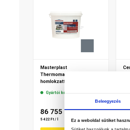
Masterplast
Ce
Thermomaster akril
di
homlokzatfesték 50-D 16 l
ho
int
Gyártói készleten
Beleegyezés
86 755 Ft
/ vödör
7
5 422 Ft / l
17 4
Ez a weboldal sütiket haszn
Sütiket használunk a tartal