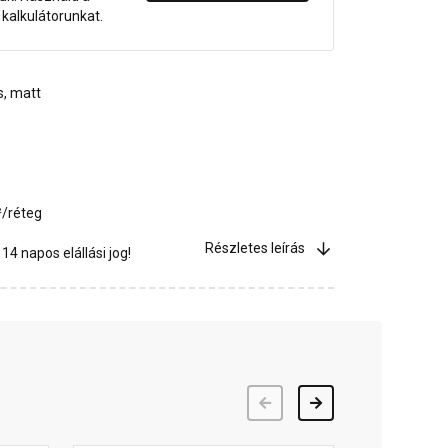
dő kalkulátorunkat.
s, matt
²/réteg
Részletes leírás
4 napos elállási jog!
Előző
Következő