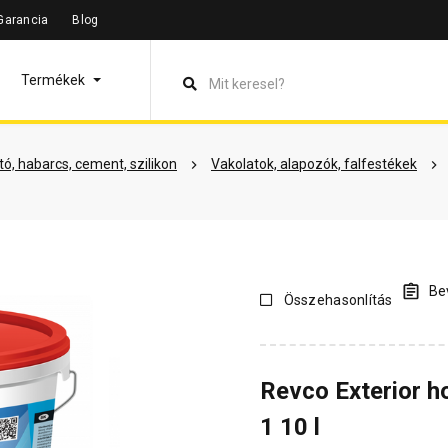
Garancia
Blog
leírás
Termékinformáció
Színek
Dokumentumok
Vás
Termékek
ó, habarcs, cement, szilikon
Vakolatok, alapozók, falfestékek
Bev
Összehasonlítás
Revco Exterior h
1 10 l