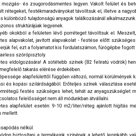
 mozgás- és zsugorodásmentes legyen. Vakolt felület és beton
lt rétegeket, festékmaradványokat távolítsuk el, illetve a nagyob
és különböző tulajdonságú anyagok találkozásánál alkalmazzunk
 azonos struktúrájúak legyenek.
 okokból a felületen lévő porréteget távolítsuk el. Meszelt, 
lites alapvakolat, javított alapvakolat - festése előtt szüks
rjük fel, ezt a folyamatot kis fordulatszámon, fúrógépbe fogott
irless szórópisztoly.
tes eldolgozására! A sötétebb színek (B2 feliratú vödrök) hen
megfelelő takarás elérése érdekében.
ssége alapfelülettől függően változó, normál körülmények köz
i és kopási szilárdságából. Erőteljes színek választása eseté
áromrétegű festés szükséges lehet, tehát az anyagszükséglet m
csolatos felelősséget nem áll módunkban átvállalni.
 alapfelület esetén: 9-10 m2/liter/réteg ajánlott hígítás mell
s mellett.
sapódás nélkül.
don biztosítani a termékeink színének a lehető leginkább val