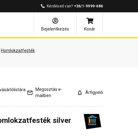
Kérdésed van?
+36/1-9999-686
árlói vélemények
Kérdések és válaszok
Bejelentkezés
Kosár
Homlokzatfesték
Megosztás e-
ásárlólistára
Árfigyelő
mailben
omlokzatfesték silver