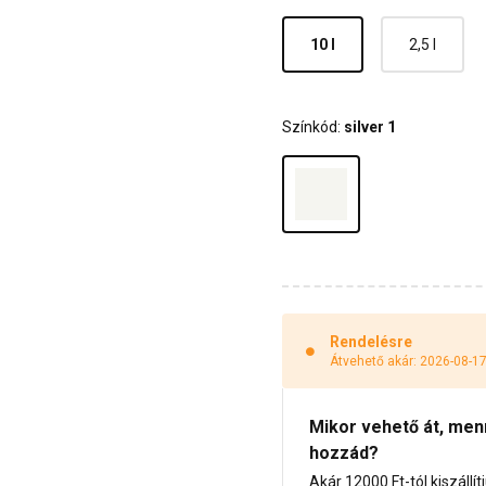
10 l
2,5 l
Színkód:
silver 1
Rendelésre
Átvehető akár: 2026-08-1
Mikor vehető át, menny
hozzád?
Akár 12000 Ft-tól kiszállít