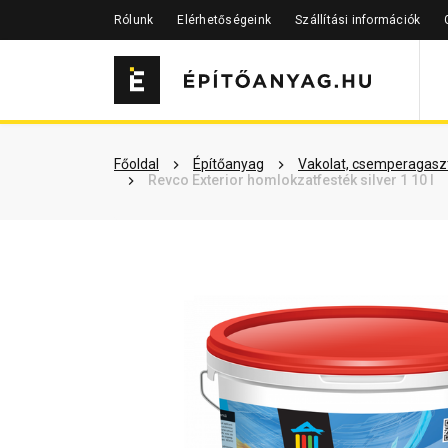
Rólunk
Elérhetőségeink
Szállítási információk
Szükséged lehet rá
Részletes 
Főoldal
Építőanyag
Vakolat, csemperagaszt
Revco Exterior homlokzatfesték silver 1 10 l