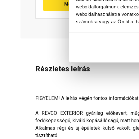
Megnézem
weboldalforgalmunk elemzésé
weboldalhasználatra vonatko
számukra vagy az Ön által ha
Részletes leírás
FIGYELEM! A leírás végén fontos információkat t
A REVCO EXTERIOR gyárilag előkevert, műgya
fedőképességű, kiváló kopásállóságú, matt ho
Alkalmas régi és új épületek külső vakolt, gl
tisztítható.