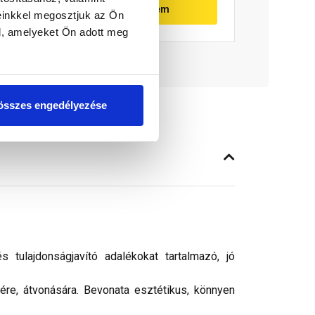
Megnézem
einkkel megosztjuk az Ön
l, amelyeket Ön adott meg
összes engedélyezése
tulajdonságjavító adalékokat tartalmazó, jó
sére, átvonására. Bevonata esztétikus, könnyen