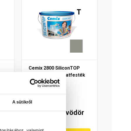
Cemix 2800 SiliconTOP
k
szilikon homlokzatfesték
6955 intense 15 l
Rendelésre
A sütikről
r
89 410 Ft
/ vödör
5 961 Ft / l
tosításához, valamint