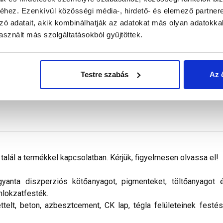
Megnézem
Megnézem
hez. Ezenkívül közösségi média-, hirdető- és elemező partner
zó adatait, akik kombinálhatják az adatokat más olyan adatokka
sznált más szolgáltatásokból gyűjtöttek.
Testre szabás
Az 
alál a termékkel kapcsolatban. Kérjük, figyelmesen olvassa el!
nta diszperziós kötőanyagot, pigmenteket, töltőanyagot és 
mlokzatfesték.
ettelt, beton, azbesztcement, CK lap, tégla felületeinek festé