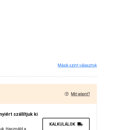
Másik színt választok
Mit jelent?
7
iért szállítjuk ki
KALKULÁLOK
juk. Használd a