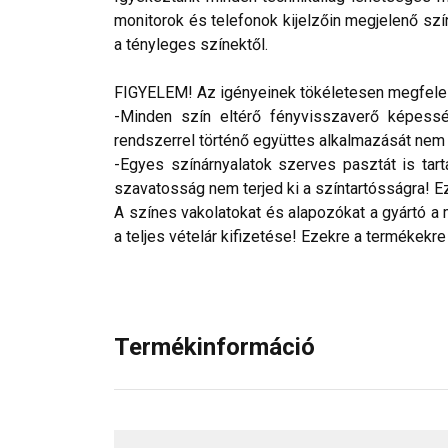
monitorok és telefonok kijelzőin megjelenő szí
a tényleges színektől.
FIGYELEM! Az igényeinek tökéletesen megfelelő
-Minden szín eltérő fényvisszaverő képesség
rendszerrel történő együttes alkalmazását nem ja
-Egyes színárnyalatok szerves pasztát is tar
szavatosság nem terjed ki a színtartósságra! Eze
A színes vakolatokat és alapozókat a gyártó a 
a teljes vételár kifizetése! Ezekre a termékekre
Termékinformáció