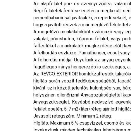
Az alapfelület por- és szennyeződés, valamint
Régi felületek festése esetén a meglazult, sérü
cementhabarccsal javítsuk ki, a repedéseknél, 
hogy a javított részek a már meglévő felülettel
A megelőző munkálatokból származó vagy egyéb
vakolat, pórusbeton, kőporos felület, vagy per
falfestéket a munkálatok megkezdése előtt keve
A felhordás eszköze: Pamuthenger, ecset vagy a
A felhordás módja: Ügyeljünk az anyag egyenle
függőleges irányú hengerezés is szükséges, a 
Az REVCO EXTERIOR homlokzatfesték takaróképe
hígítás során veszít fedőképességéből, tapadás
kívánt szín között jelentős különbség van, h
helyszínen ellenőrizni! Anyagszükséglettel kap
Anyagszükséglet: Kevésbé nedvszívó egyenletes
felület esetén: 5-7 m2/liter/réteg ajánlott hígítá
Javasolt rétegszám: Minimum 2 réteg.
Hígítás: Maximum 5 % csapvízzel, csomó és kic
Igyekeztünk minden technikailag lehetséges mó