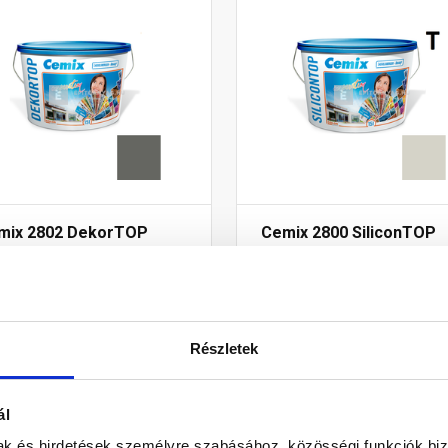
mix 2802 DekorTOP
Cemix 2800 SiliconTOP
szperziós
szilikon homlokzatfesté
mlokzatfesték 6959
5333 rock 15 l
ense 15 l
Rendelésre
Rendelésre
Részletek
8 560 Ft
/ vödör
80 205 Ft
/ vödö
58 Ft / l
5 347 Ft / l
ál
mak és hirdetések személyre szabásához, közösségi funkciók biz