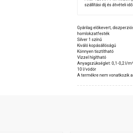
szállítási díj és átvételi i
Gyárilag előkevert, diszperzió
homlokzatfesték
Silver 1 színű
Kiváló kopásállóságú
Könnyen tisztítható
Vízzel hígítható
Anyagszükséglet: 0,1-0,2 l/m
10 l/vödör
A termékre nem vonatkozik a 1