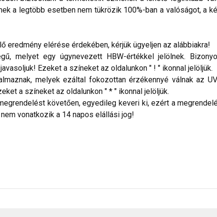
nek a legtöbb esetben nem tükrözik 100%-ban a valóságot, a ké
 eredmény elérése érdekében, kérjük ügyeljen az alábbiakra!
ű, melyet egy úgynevezett HBW-értékkel jelölnek. Bizonyos
vasoljuk! Ezeket a színeket az oldalunkon " ! " ikonnal jelöljük.
talmaznak, melyek ezáltal fokozottan érzékennyé válnak az UV
ket a színeket az oldalunkon " * " ikonnal jelöljük.
megrendelést követően, egyedileg keveri ki, ezért a megrendelés
 nem vonatkozik a 14 napos elállási jog!