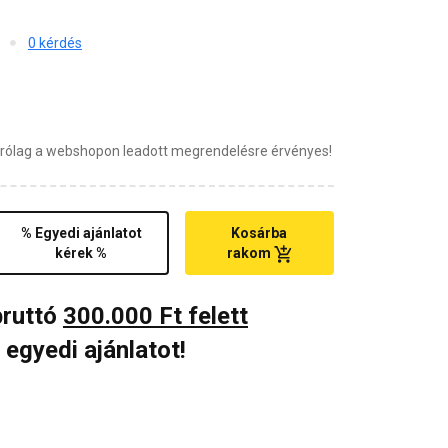
0 kérdés
zárólag a webshopon leadott megrendelésre érvényes!
% Egyedi ajánlatot
Kosárba
kérek %
rakom
bruttó
300.000 Ft felett
 egyedi ajánlatot!