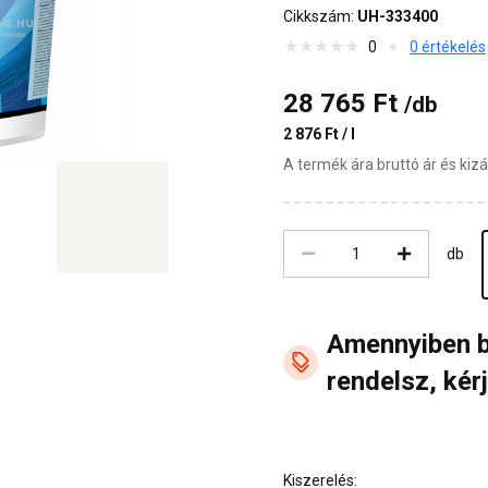
Cikkszám:
UH-333400
0
0 értékelés
28 765 Ft
/db
2 876 Ft / l
A termék ára bruttó ár és ki
db
Amennyiben 
rendelsz, kérj
Kiszerelés: