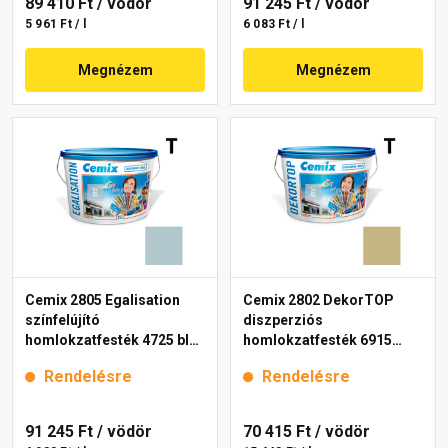
89 410 Ft
/ vödör
91 245 Ft
/ vödör
5 961 Ft / l
6 083 Ft / l
Megnézem
Megnézem
Cemix 2805 Egalisation
Cemix 2802 DekorTOP
színfelújító
diszperziós
homlokzatfesték 4725 blue
homlokzatfesték 6915
15 l
intense 15 l
Rendelésre
Rendelésre
91 245 Ft
/ vödör
70 415 Ft
/ vödör