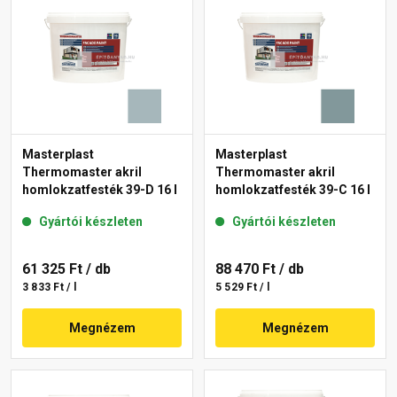
Masterplast
Masterplast
Thermomaster akril
Thermomaster akril
homlokzatfesték 39-D 16 l
homlokzatfesték 39-C 16 l
Gyártói készleten
Gyártói készleten
61 325 Ft
/ db
88 470 Ft
/ db
3 833 Ft / l
5 529 Ft / l
Megnézem
Megnézem