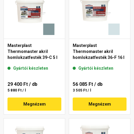
Masterplast
Masterplast
Thermomaster akril
Thermomaster akril
homlokzatfesték 39-C 5 l
homlokzatfesték 36-F 16 l
Gyártói készleten
Gyártói készleten
29 400 Ft
/ db
56 085 Ft
/ db
5 880 Ft / l
3 505 Ft / l
Megnézem
Megnézem