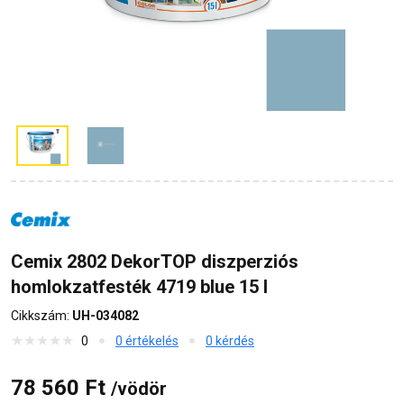
Cemix 2802 DekorTOP diszperziós
homlokzatfesték 4719 blue 15 l
Cikkszám:
UH-034082
0
0 értékelés
0 kérdés
78 560 Ft
/vödör