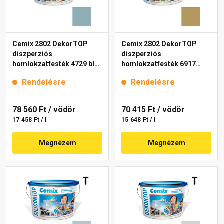
Cemix 2802 DekorTOP
Cemix 2802 DekorTOP
diszperziós
diszperziós
homlokzatfesték 4729 blue
homlokzatfesték 6917
15 l
intense 15 l
Rendelésre
Rendelésre
78 560 Ft
/ vödör
70 415 Ft
/ vödör
17 458 Ft / l
15 648 Ft / l
Megnézem
Megnézem