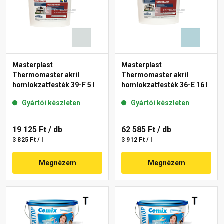
Masterplast
Masterplast
Thermomaster akril
Thermomaster akril
homlokzatfesték 39-F 5 l
homlokzatfesték 36-E 16 l
Gyártói készleten
Gyártói készleten
19 125 Ft
/ db
62 585 Ft
/ db
3 825 Ft / l
3 912 Ft / l
Megnézem
Megnézem