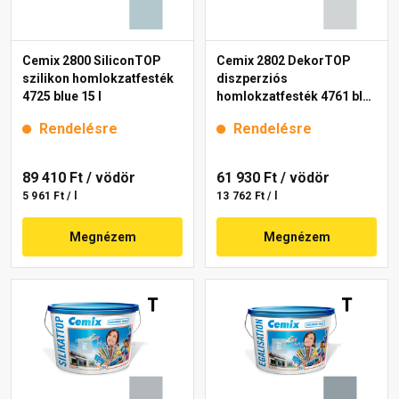
Cemix 2800 SiliconTOP
Cemix 2802 DekorTOP
szilikon homlokzatfesték
diszperziós
4725 blue 15 l
homlokzatfesték 4761 blue
15 l
Rendelésre
Rendelésre
89 410 Ft
/ vödör
61 930 Ft
/ vödör
5 961 Ft / l
13 762 Ft / l
Megnézem
Megnézem