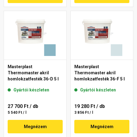
Masterplast
Masterplast
Thermomaster akril
Thermomaster akril
homlokzatfesték 36-D 5 l
homlokzatfesték 36-F 5 l
Gyártói készleten
Gyártói készleten
27 700 Ft
/ db
19 280 Ft
/ db
5 540 Ft / l
3 856 Ft / l
Megnézem
Megnézem