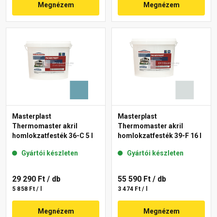
Megnézem
Megnézem
Masterplast
Masterplast
Thermomaster akril
Thermomaster akril
homlokzatfesték 36-C 5 l
homlokzatfesték 39-F 16 l
Gyártói készleten
Gyártói készleten
29 290 Ft
/ db
55 590 Ft
/ db
5 858 Ft / l
3 474 Ft / l
Megnézem
Megnézem