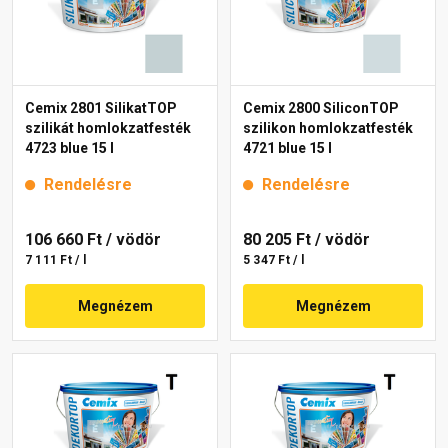
Cemix 2801 SilikatTOP
Cemix 2800 SiliconTOP
szilikát homlokzatfesték
szilikon homlokzatfesték
4723 blue 15 l
4721 blue 15 l
Rendelésre
Rendelésre
106 660 Ft
/ vödör
80 205 Ft
/ vödör
7 111 Ft / l
5 347 Ft / l
Megnézem
Megnézem