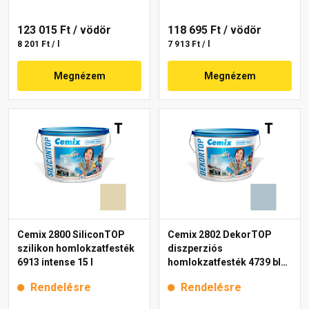
123 015 Ft
/ vödör
118 695 Ft
/ vödör
8 201 Ft / l
7 913 Ft / l
Megnézem
Megnézem
Cemix 2800 SiliconTOP
Cemix 2802 DekorTOP
szilikon homlokzatfesték
diszperziós
6913 intense 15 l
homlokzatfesték 4739 blue
15 l
Rendelésre
Rendelésre