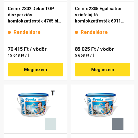
Cemix 2802 DekorTOP
Cemix 2805 Egalisation
diszperziós
színfelújító
homlokzatfesték 4765 blue
homlokzatfesték 6911
15 l
intense 15 l
Rendelésre
Rendelésre
70 415 Ft
/ vödör
85 025 Ft
/ vödör
15 648 Ft / l
5 668 Ft / l
Megnézem
Megnézem