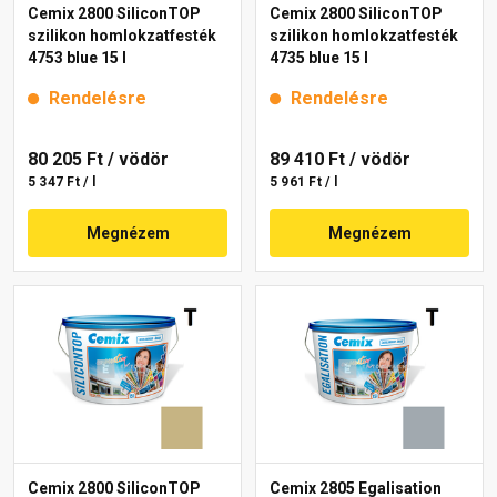
Cemix 2800 SiliconTOP
Cemix 2800 SiliconTOP
szilikon homlokzatfesték
szilikon homlokzatfesték
4753 blue 15 l
4735 blue 15 l
Rendelésre
Rendelésre
80 205 Ft
/ vödör
89 410 Ft
/ vödör
5 347 Ft / l
5 961 Ft / l
Megnézem
Megnézem
Cemix 2800 SiliconTOP
Cemix 2805 Egalisation