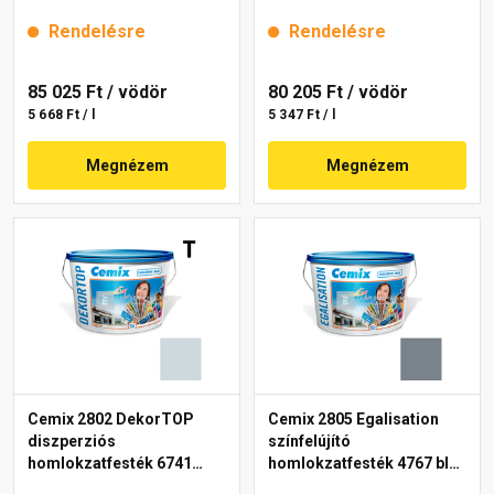
intense 15 l
Rendelésre
Rendelésre
85 025 Ft
/ vödör
80 205 Ft
/ vödör
5 668 Ft / l
5 347 Ft / l
Megnézem
Megnézem
Cemix 2802 DekorTOP
Cemix 2805 Egalisation
diszperziós
színfelújító
homlokzatfesték 6741
homlokzatfesték 4767 blue
intense 15 l
15 l