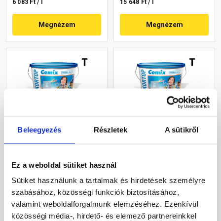
6 083 Ft / l
15 648 Ft / l
Megnézem
Megnézem
Beleegyezés
Részletek
A sütikről
Cemix 2802 DekorTOP
Cemix 2802 DekorTOP
diszperziós
diszperziós
homlokzatfesték 6739
homlokzatfesték 4745 blue
Ez a weboldal sütiket használ
intense 15 l
15 l
Rendelésre
Rendelésre
Sütiket használunk a tartalmak és hirdetések személyre
szabásához, közösségi funkciók biztosításához,
78 560 Ft
/ vödör
70 415 Ft
/ vödör
valamint weboldalforgalmunk elemzéséhez. Ezenkívül
17 458 Ft / l
15 648 Ft / l
közösségi média-, hirdető- és elemező partnereinkkel