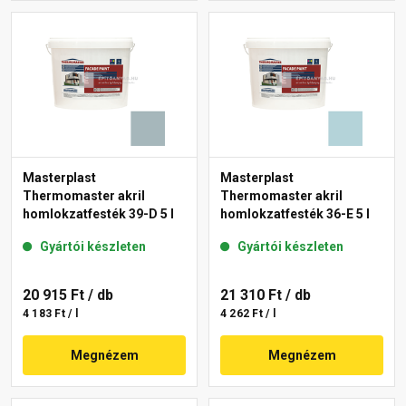
Masterplast
Masterplast
Thermomaster akril
Thermomaster akril
homlokzatfesték 39-D 5 l
homlokzatfesték 36-E 5 l
Gyártói készleten
Gyártói készleten
20 915 Ft
/ db
21 310 Ft
/ db
4 183 Ft / l
4 262 Ft / l
Megnézem
Megnézem