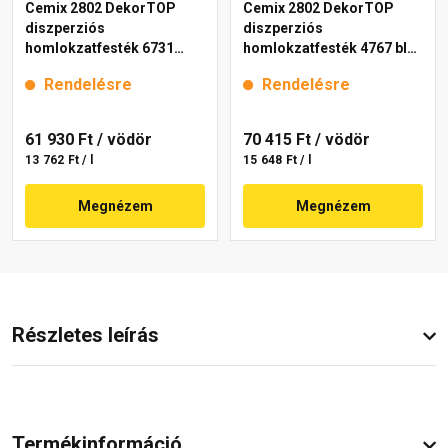
Cemix 2802 DekorTOP
Cemix 2802 DekorTOP
diszperziós
diszperziós
homlokzatfesték 6731
homlokzatfesték 4767 blue
intense 15 l
15 l
Rendelésre
Rendelésre
61 930 Ft
/ vödör
70 415 Ft
/ vödör
13 762 Ft / l
15 648 Ft / l
Megnézem
Megnézem
Részletes leírás
Termékinformáció