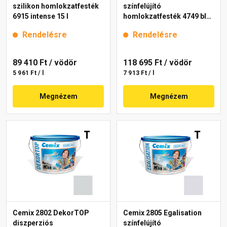
szilikon homlokzatfesték
színfelújító
6915 intense 15 l
homlokzatfesték 4749 blue
15 l
Rendelésre
Rendelésre
89 410 Ft
/ vödör
118 695 Ft
/ vödör
5 961 Ft / l
7 913 Ft / l
Megnézem
Megnézem
Cemix 2802 DekorTOP
Cemix 2805 Egalisation
diszperziós
színfelújító