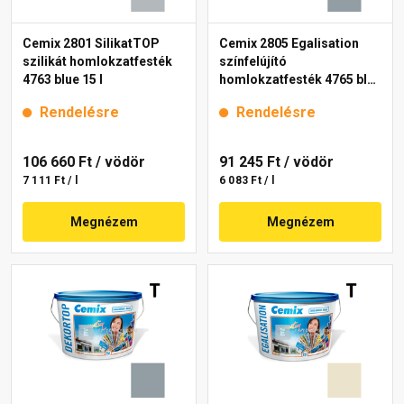
Cemix 2801 SilikatTOP
Cemix 2805 Egalisation
szilikát homlokzatfesték
színfelújító
4763 blue 15 l
homlokzatfesték 4765 blue
15 l
Rendelésre
Rendelésre
106 660 Ft
/ vödör
91 245 Ft
/ vödör
7 111 Ft / l
6 083 Ft / l
Megnézem
Megnézem