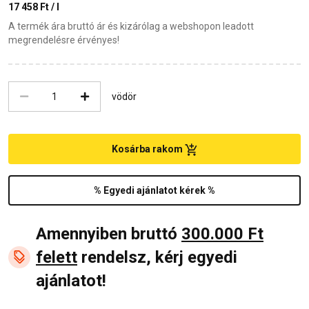
17 458 Ft / l
A termék ára bruttó ár és kizárólag a webshopon leadott
megrendelésre érvényes!
vödör
Kosárba rakom
% Egyedi ajánlatot kérek %
Amennyiben bruttó
300.000 Ft
felett
rendelsz, kérj egyedi
ajánlatot!