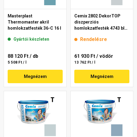
Masterplast
Cemix 2802 DekorTOP
Thermomaster akril
diszperziós
homlokzatfesték 36-C 16 l
homlokzatfesték 4743 blue
15 l
Rendelésre
Gyártói készleten
88 120 Ft
/ db
61 930 Ft
/ vödör
5 508 Ft / l
13 762 Ft / l
Megnézem
Megnézem