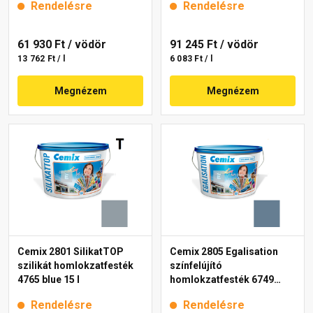
Rendelésre
Rendelésre
61 930 Ft
/ vödör
91 245 Ft
/ vödör
13 762 Ft / l
6 083 Ft / l
Megnézem
Megnézem
Cemix 2801 SilikatTOP
Cemix 2805 Egalisation
szilikát homlokzatfesték
színfelújító
4765 blue 15 l
homlokzatfesték 6749
intense 15 l
Rendelésre
Rendelésre