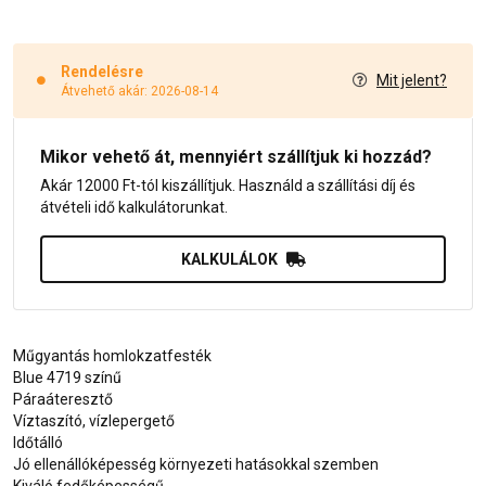
Rendelésre
Mit jelent?
Átvehető akár: 2026-08-14
Mikor vehető át, mennyiért szállítjuk ki hozzád?
Akár 12000 Ft-tól kiszállítjuk. Használd a szállítási díj és
átvételi idő kalkulátorunkat.
KALKULÁLOK
Műgyantás homlokzatfesték
Blue 4719 színű
Páraáteresztő
Víztaszító, vízlepergető
Időtálló
Jó ellenállóképesség környezeti hatásokkal szemben
Kiváló fedőképességű