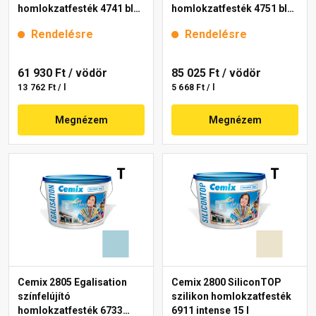
homlokzatfesték 4741 blue
homlokzatfesték 4751 blue
15 l
15 l
Rendelésre
Rendelésre
61 930 Ft
/ vödör
85 025 Ft
/ vödör
13 762 Ft / l
5 668 Ft / l
Megnézem
Megnézem
Cemix 2805 Egalisation
Cemix 2800 SiliconTOP
színfelújító
szilikon homlokzatfesték
homlokzatfesték 6733
6911 intense 15 l