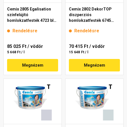
Cemix 2805 Egalisation
Cemix 2802 DekorTOP
színfelújító
diszperziós
homlokzatfesték 4723 blue
homlokzatfesték 6745
15 l
intense 15 l
Rendelésre
Rendelésre
85 025 Ft
/ vödör
70 415 Ft
/ vödör
5 668 Ft / l
15 648 Ft / l
Megnézem
Megnézem