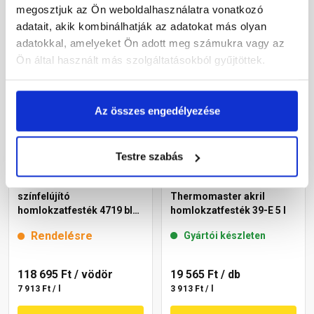
megosztjuk az Ön weboldalhasználatra vonatkozó
Megnézem
Megnézem
adatait, akik kombinálhatják az adatokat más olyan
adatokkal, amelyeket Ön adott meg számukra vagy az
Ön által használt más szolgáltatásokból gyűjtöttek.
Az összes engedélyezése
Testre szabás
Cemix 2805 Egalisation
Masterplast
színfelújító
Thermomaster akril
homlokzatfesték 4719 blue
homlokzatfesték 39-E 5 l
15 l
Rendelésre
Gyártói készleten
118 695 Ft
/ vödör
19 565 Ft
/ db
7 913 Ft / l
3 913 Ft / l