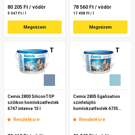
80 205 Ft
/ vödör
78 560 Ft
/ vödör
5 347 Ft / l
17 458 Ft / l
Megnézem
Megnézem
Cemix 2800 SiliconTOP
Cemix 2805 Egalisation
szilikon homlokzatfesték
színfelújító
6747 intense 15 l
homlokzatfesték 6735
intense 15 l
Rendelésre
Rendelésre