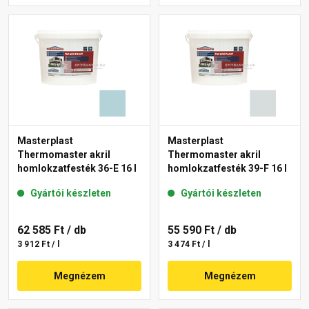
Masterplast
Masterplast
Thermomaster akril
Thermomaster akril
homlokzatfesték 36-E 16 l
homlokzatfesték 39-F 16 l
Gyártói készleten
Gyártói készleten
62 585 Ft
/ db
55 590 Ft
/ db
3 912 Ft / l
3 474 Ft / l
Megnézem
Megnézem