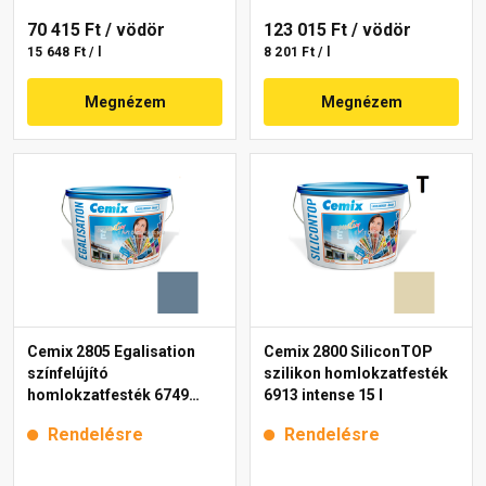
70 415 Ft
/ vödör
123 015 Ft
/ vödör
15 648 Ft / l
8 201 Ft / l
Megnézem
Megnézem
Cemix 2805 Egalisation
Cemix 2800 SiliconTOP
színfelújító
szilikon homlokzatfesték
homlokzatfesték 6749
6913 intense 15 l
intense 15 l
Rendelésre
Rendelésre