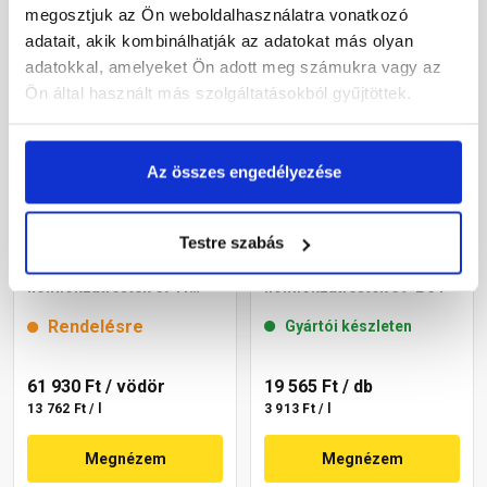
megosztjuk az Ön weboldalhasználatra vonatkozó
adatait, akik kombinálhatják az adatokat más olyan
adatokkal, amelyeket Ön adott meg számukra vagy az
Ön által használt más szolgáltatásokból gyűjtöttek.
Az összes engedélyezése
Testre szabás
Cemix 2802 DekorTOP
Masterplast
diszperziós
Thermomaster akril
homlokzatfesték 6741
homlokzatfesték 39-E 5 l
intense 15 l
Rendelésre
Gyártói készleten
61 930 Ft
/ vödör
19 565 Ft
/ db
13 762 Ft / l
3 913 Ft / l
Megnézem
Megnézem