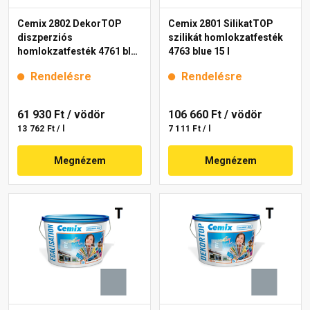
Cemix 2802 DekorTOP
Cemix 2801 SilikatTOP
diszperziós
szilikát homlokzatfesték
homlokzatfesték 4761 blue
4763 blue 15 l
15 l
Rendelésre
Rendelésre
61 930 Ft
/ vödör
106 660 Ft
/ vödör
13 762 Ft / l
7 111 Ft / l
Megnézem
Megnézem