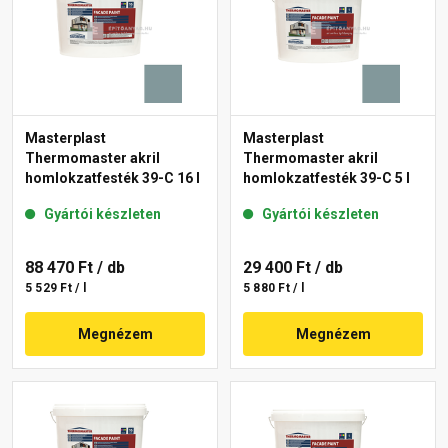
Masterplast
Masterplast
Thermomaster akril
Thermomaster akril
homlokzatfesték 39-C 16 l
homlokzatfesték 39-C 5 l
Gyártói készleten
Gyártói készleten
88 470 Ft
/ db
29 400 Ft
/ db
5 529 Ft / l
5 880 Ft / l
Megnézem
Megnézem