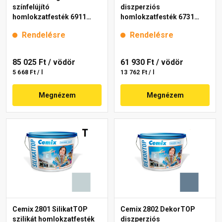
színfelújító
diszperziós
homlokzatfesték 6911
homlokzatfesték 6731
intense 15 l
intense 15 l
Rendelésre
Rendelésre
85 025 Ft
/ vödör
61 930 Ft
/ vödör
5 668 Ft / l
13 762 Ft / l
Megnézem
Megnézem
Cemix 2801 SilikatTOP
Cemix 2802 DekorTOP
szilikát homlokzatfesték
diszperziós