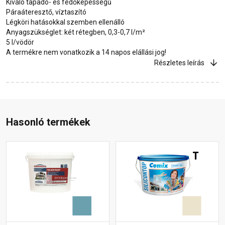
Kiváló tapadó- és fedőképességű
Páraáteresztő, víztaszító
Légköri hatásokkal szemben ellenálló
Anyagszükséglet: két rétegben, 0,3-0,7 l/m²
5 l/vödör
A termékre nem vonatkozik a 14 napos elállási jog!
Részletes leírás
Hasonló termékek