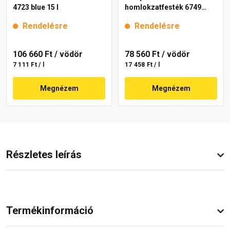
4723 blue 15 l
homlokzatfesték 6749
intense 15 l
Rendelésre
Rendelésre
106 660 Ft
/ vödör
78 560 Ft
/ vödör
7 111 Ft / l
17 458 Ft / l
Megnézem
Megnézem
Részletes leírás
Termékinformáció