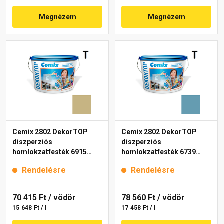
Megnézem
Megnézem
Cemix 2802 DekorTOP
Cemix 2802 DekorTOP
diszperziós
diszperziós
homlokzatfesték 6915
homlokzatfesték 6739
intense 15 l
intense 15 l
Rendelésre
Rendelésre
70 415 Ft
/ vödör
78 560 Ft
/ vödör
15 648 Ft / l
17 458 Ft / l