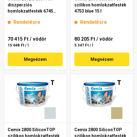
diszperziós
szilikon homlokzatfesték
homlokzatfesték 6745
4753 blue 15 l
intense 15 l
Rendelésre
Rendelésre
70 415 Ft
/ vödör
80 205 Ft
/ vödör
15 648 Ft / l
5 347 Ft / l
Megnézem
Megnézem
Cemix 2800 SiliconTOP
Cemix 2800 SiliconTOP
szilikon homlokzatfesték
szilikon homlokzatfesték