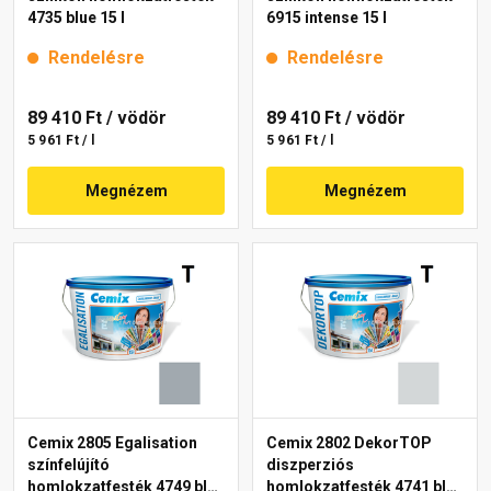
4735 blue 15 l
6915 intense 15 l
Rendelésre
Rendelésre
89 410 Ft
/ vödör
89 410 Ft
/ vödör
5 961 Ft / l
5 961 Ft / l
Megnézem
Megnézem
Cemix 2805 Egalisation
Cemix 2802 DekorTOP
színfelújító
diszperziós
homlokzatfesték 4749 blue
homlokzatfesték 4741 blue