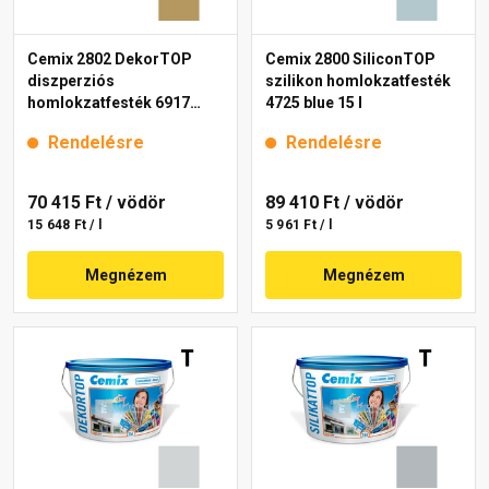
Cemix 2802 DekorTOP
Cemix 2800 SiliconTOP
diszperziós
szilikon homlokzatfesték
homlokzatfesték 6917
4725 blue 15 l
intense 15 l
Rendelésre
Rendelésre
70 415 Ft
/ vödör
89 410 Ft
/ vödör
15 648 Ft / l
5 961 Ft / l
Megnézem
Megnézem