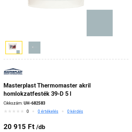
Masterplast Thermomaster akril
homlokzatfesték 39-D 5 l
Cikkszám:
UH-682583
0
0 értékelés
0 kérdés
20 915 Ft
/db