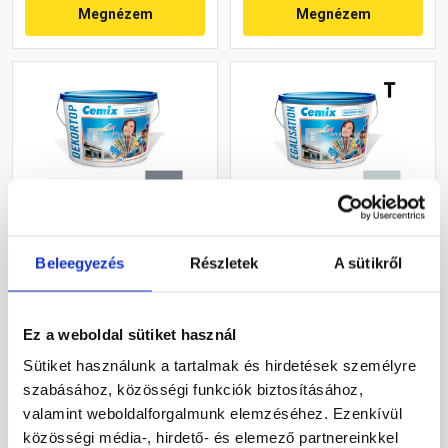
Megnézem
Megnézem
Cemix 2802 DekorTOP
Cemix 2805 Egalisation
Beleegyezés
Részletek
A sütikről
diszperziós
színfelújító
homlokzatfesték 4767 blue
homlokzatfesték 4723 blue
15 l
15 l
Rendelésre
Rendelésre
Ez a weboldal sütiket használ
Sütiket használunk a tartalmak és hirdetések személyre
70 415 Ft
/ vödör
85 025 Ft
/ vödör
szabásához, közösségi funkciók biztosításához,
15 648 Ft / l
5 668 Ft / l
valamint weboldalforgalmunk elemzéséhez. Ezenkívül
közösségi média-, hirdető- és elemező partnereinkkel
Megnézem
Megnézem