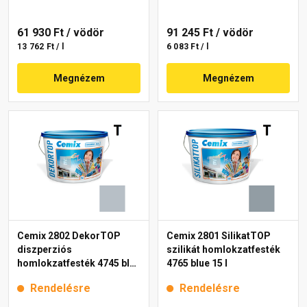
61 930 Ft
/ vödör
91 245 Ft
/ vödör
13 762 Ft / l
6 083 Ft / l
Megnézem
Megnézem
Cemix 2802 DekorTOP
Cemix 2801 SilikatTOP
diszperziós
szilikát homlokzatfesték
homlokzatfesték 4745 blue
4765 blue 15 l
15 l
Rendelésre
Rendelésre