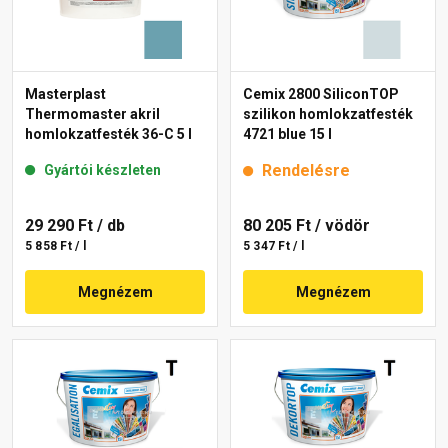
Masterplast
Cemix 2800 SiliconTOP
Thermomaster akril
szilikon homlokzatfesték
homlokzatfesték 36-C 5 l
4721 blue 15 l
Rendelésre
Gyártói készleten
29 290 Ft
/ db
80 205 Ft
/ vödör
5 858 Ft / l
5 347 Ft / l
Megnézem
Megnézem