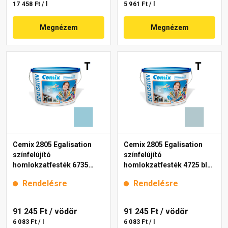
17 458 Ft / l
5 961 Ft / l
Megnézem
Megnézem
Cemix 2805 Egalisation
Cemix 2805 Egalisation
színfelújító
színfelújító
homlokzatfesték 6735
homlokzatfesték 4725 blue
intense 15 l
15 l
Rendelésre
Rendelésre
91 245 Ft
/ vödör
91 245 Ft
/ vödör
6 083 Ft / l
6 083 Ft / l