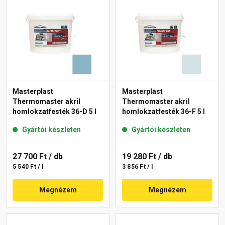
Masterplast
Masterplast
Thermomaster akril
Thermomaster akril
homlokzatfesték 36-D 5 l
homlokzatfesték 36-F 5 l
Gyártói készleten
Gyártói készleten
27 700 Ft
/ db
19 280 Ft
/ db
5 540 Ft / l
3 856 Ft / l
Megnézem
Megnézem