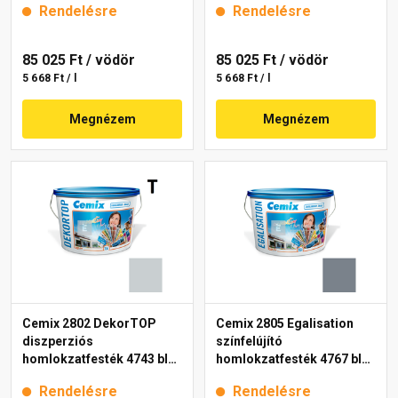
Rendelésre
Rendelésre
85 025 Ft
/ vödör
85 025 Ft
/ vödör
5 668 Ft / l
5 668 Ft / l
Megnézem
Megnézem
Cemix 2802 DekorTOP
Cemix 2805 Egalisation
diszperziós
színfelújító
homlokzatfesték 4743 blue
homlokzatfesték 4767 blue
15 l
15 l
Rendelésre
Rendelésre