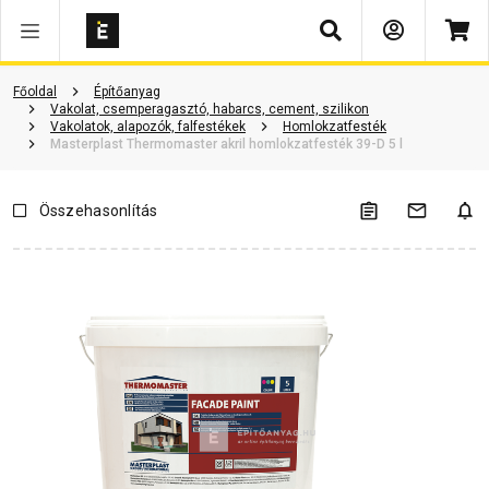
Keresés
Termékinformáció
Vásárlói vélemények
Kérdések és válaszok
Főoldal
Építőanyag
Vakolat, csemperagasztó, habarcs, cement, szilikon
Vakolatok, alapozók, falfestékek
Homlokzatfesték
Masterplast Thermomaster akril homlokzatfesték 39-D 5 l
Összehasonlítás