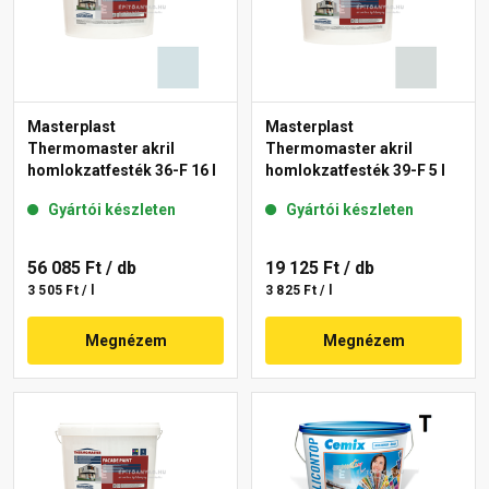
Masterplast
Masterplast
Thermomaster akril
Thermomaster akril
homlokzatfesték 36-F 16 l
homlokzatfesték 39-F 5 l
Gyártói készleten
Gyártói készleten
56 085 Ft
/ db
19 125 Ft
/ db
3 505 Ft / l
3 825 Ft / l
Megnézem
Megnézem