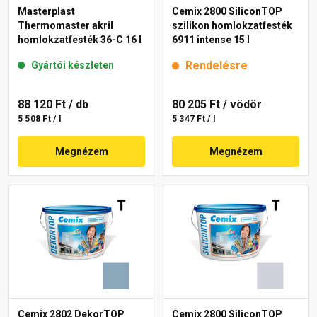
Masterplast
Cemix 2800 SiliconTOP
Thermomaster akril
szilikon homlokzatfesték
homlokzatfesték 36-C 16 l
6911 intense 15 l
Rendelésre
Gyártói készleten
88 120 Ft
/ db
80 205 Ft
/ vödör
5 508 Ft / l
5 347 Ft / l
Megnézem
Megnézem
Cemix 2802 DekorTOP
Cemix 2800 SiliconTOP