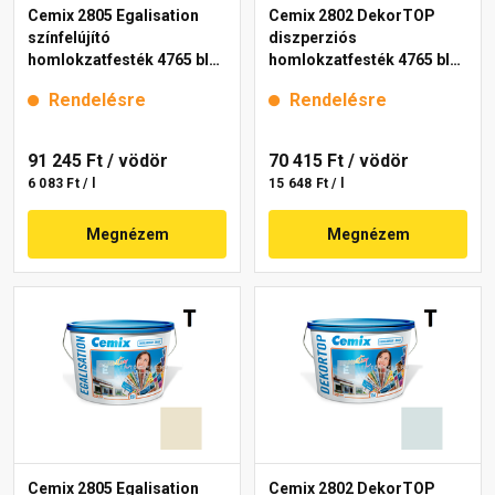
Cemix 2805 Egalisation
Cemix 2802 DekorTOP
színfelújító
diszperziós
homlokzatfesték 4765 blue
homlokzatfesték 4765 blue
15 l
15 l
Rendelésre
Rendelésre
91 245 Ft
/ vödör
70 415 Ft
/ vödör
6 083 Ft / l
15 648 Ft / l
Megnézem
Megnézem
Cemix 2805 Egalisation
Cemix 2802 DekorTOP