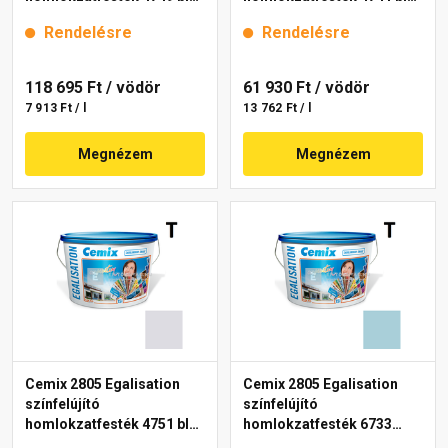
15 l
15 l
Rendelésre
Rendelésre
118 695 Ft
/ vödör
61 930 Ft
/ vödör
7 913 Ft / l
13 762 Ft / l
Megnézem
Megnézem
Cemix 2805 Egalisation
Cemix 2805 Egalisation
színfelújító
színfelújító
homlokzatfesték 4751 blue
homlokzatfesték 6733
15 l
intense 15 l