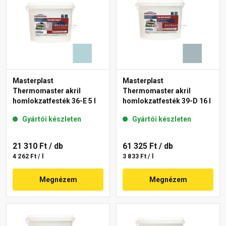
Masterplast
Masterplast
Thermomaster akril
Thermomaster akril
homlokzatfesték 36-E 5 l
homlokzatfesték 39-D 16 l
Gyártói készleten
Gyártói készleten
21 310 Ft
/ db
61 325 Ft
/ db
4 262 Ft / l
3 833 Ft / l
Megnézem
Megnézem