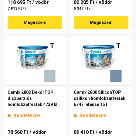
118 695 Ft
/ vödör
80 205 Ft
/ vödör
7 913 Ft / l
5 347 Ft / l
Megnézem
Megnézem
Cemix 2802 DekorTOP
Cemix 2800 SiliconTOP
diszperziós
szilikon homlokzatfesték
homlokzatfesték 4739 blue
6747 intense 15 l
15 l
Rendelésre
Rendelésre
78 560 Ft
/ vödör
89 410 Ft
/ vödör