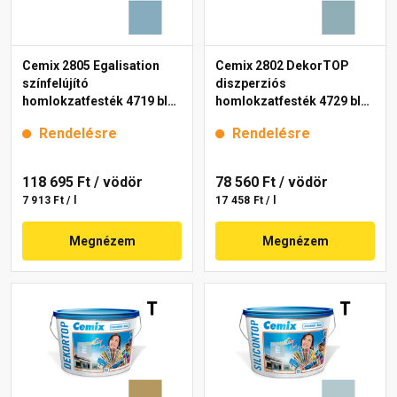
Cemix 2805 Egalisation
Cemix 2802 DekorTOP
színfelújító
diszperziós
homlokzatfesték 4719 blue
homlokzatfesték 4729 blue
15 l
15 l
Rendelésre
Rendelésre
118 695 Ft
/ vödör
78 560 Ft
/ vödör
7 913 Ft / l
17 458 Ft / l
Megnézem
Megnézem