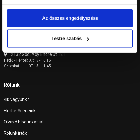
Vásárlás menete
Garancia
Az összes engedélyezése
Átvételi pont
Testre szabás
Átvételi pont
2132 Göd, Ady Endre út 121.
Hétfő - Péntek
07:15 - 16:15
Szombat
07:15 - 11:45
Rólunk
Kik vagyunk?
Elérhetőségeink
Olvasd blogunkat is!
Rólunk írták