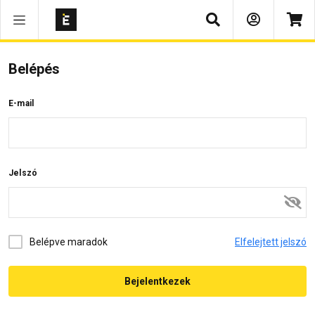
Keresés
Belépés
E-mail
Jelszó
Belépve maradok
Elfelejtett jelszó
Bejelentkezek