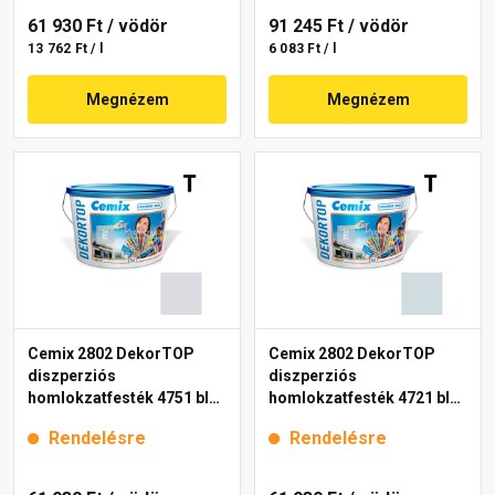
61 930 Ft
/ vödör
91 245 Ft
/ vödör
13 762 Ft / l
6 083 Ft / l
Megnézem
Megnézem
Cemix 2802 DekorTOP
Cemix 2802 DekorTOP
diszperziós
diszperziós
homlokzatfesték 4751 blue
homlokzatfesték 4721 blue
15 l
15 l
Rendelésre
Rendelésre