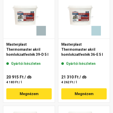
Masterplast
Masterplast
Thermomaster akril
Thermomaster akril
homlokzatfesték 39-D 5 l
homlokzatfesték 36-E 5 l
Gyártói készleten
Gyártói készleten
20 915 Ft
/ db
21 310 Ft
/ db
4 183 Ft / l
4 262 Ft / l
Megnézem
Megnézem