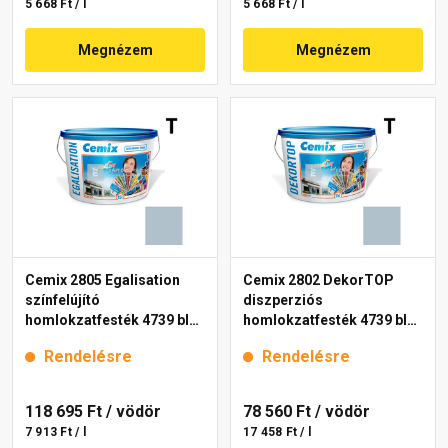
5 668 Ft / l
5 668 Ft / l
Megnézem
Megnézem
Cemix 2805 Egalisation
Cemix 2802 DekorTOP
színfelújító
diszperziós
homlokzatfesték 4739 blue
homlokzatfesték 4739 blue
15 l
15 l
Rendelésre
Rendelésre
118 695 Ft
/ vödör
78 560 Ft
/ vödör
7 913 Ft / l
17 458 Ft / l