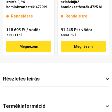
színfelújító
színfelújító
homlokzatfesték 4729 blue
homlokzatfesték 4725 blue
15 l
15 l
Rendelésre
Rendelésre
118 695 Ft
/ vödör
91 245 Ft
/ vödör
7 913 Ft / l
6 083 Ft / l
Megnézem
Megnézem
Részletes leírás
Termékinformáció