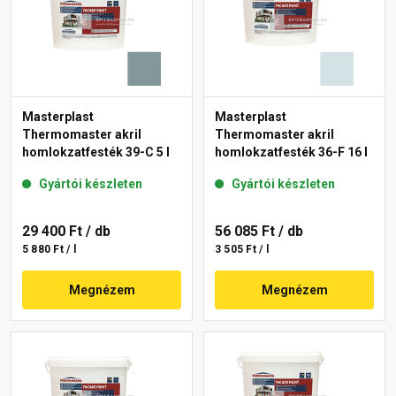
Masterplast
Masterplast
Thermomaster akril
Thermomaster akril
homlokzatfesték 39-C 5 l
homlokzatfesték 36-F 16 l
Gyártói készleten
Gyártói készleten
29 400 Ft
/ db
56 085 Ft
/ db
5 880 Ft / l
3 505 Ft / l
Megnézem
Megnézem