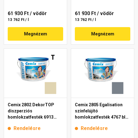
61 930 Ft
/ vödör
61 930 Ft
/ vödör
13 762 Ft / l
13 762 Ft / l
Megnézem
Megnézem
Cemix 2802 DekorTOP
Cemix 2805 Egalisation
diszperziós
színfelújító
homlokzatfesték 6913
homlokzatfesték 4767 blue
intense 15 l
15 l
Rendelésre
Rendelésre