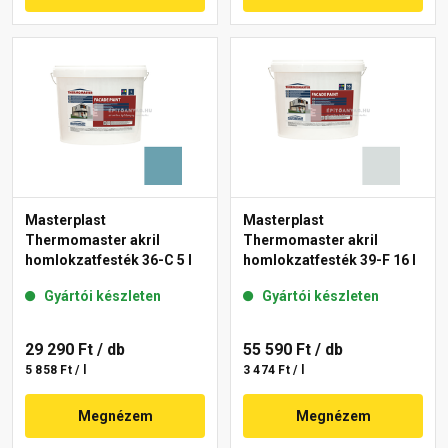
Masterplast
Masterplast
Thermomaster akril
Thermomaster akril
homlokzatfesték 36-C 5 l
homlokzatfesték 39-F 16 l
Gyártói készleten
Gyártói készleten
29 290 Ft
/ db
55 590 Ft
/ db
5 858 Ft / l
3 474 Ft / l
Megnézem
Megnézem