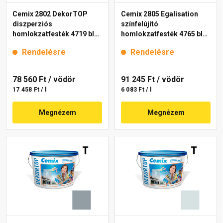
Cemix 2802 DekorTOP
Cemix 2805 Egalisation
diszperziós
színfelújító
homlokzatfesték 4719 blue
homlokzatfesték 4765 blue
15 l
15 l
Rendelésre
Rendelésre
78 560 Ft
/ vödör
91 245 Ft
/ vödör
17 458 Ft / l
6 083 Ft / l
Megnézem
Megnézem