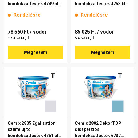
homlokzatfesték 4749 blue
homlokzatfesték 4753 blue
15 l
15 l
Rendelésre
Rendelésre
78 560 Ft
/ vödör
85 025 Ft
/ vödör
17 458 Ft / l
5 668 Ft / l
Megnézem
Megnézem
Cemix 2805 Egalisation
Cemix 2802 DekorTOP
színfelújító
diszperziós
homlokzatfesték 4751 blue
homlokzatfesték 6737