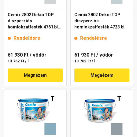
Cemix 2802 DekorTOP
Cemix 2802 DekorTOP
diszperziós
diszperziós
homlokzatfesték 4761 blue
homlokzatfesték 4723 blue
15 l
15 l
Rendelésre
Rendelésre
61 930 Ft
/ vödör
61 930 Ft
/ vödör
13 762 Ft / l
13 762 Ft / l
Megnézem
Megnézem