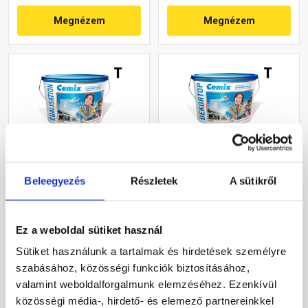
Megnézem
Megnézem
Cemix 2805 Egalisation
Cemix 2802 DekorTOP
Beleegyezés
Részletek
A sütikről
színfelújító
diszperziós
homlokzatfesték 4755 blue
homlokzatfesték 4745 blue
15 l
15 l
Ez a weboldal sütiket használ
Rendelésre
Rendelésre
Sütiket használunk a tartalmak és hirdetések személyre
szabásához, közösségi funkciók biztosításához,
91 245 Ft
/ vödör
70 415 Ft
/ vödör
valamint weboldalforgalmunk elemzéséhez. Ezenkívül
6 083 Ft / l
15 648 Ft / l
közösségi média-, hirdető- és elemező partnereinkkel