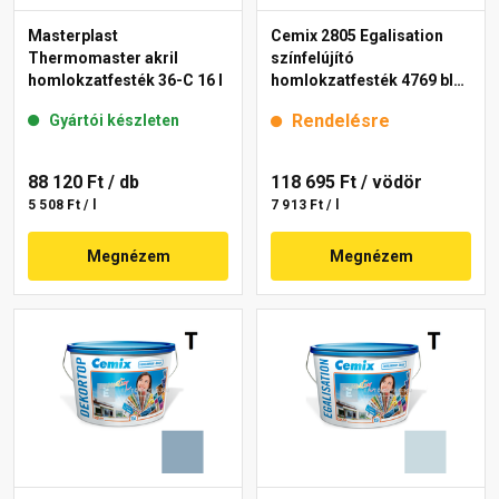
Masterplast
Cemix 2805 Egalisation
Thermomaster akril
színfelújító
homlokzatfesték 36-C 16 l
homlokzatfesték 4769 blue
15 l
Rendelésre
Gyártói készleten
88 120 Ft
/ db
118 695 Ft
/ vödör
5 508 Ft / l
7 913 Ft / l
Megnézem
Megnézem