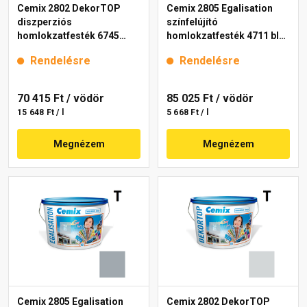
Cemix 2802 DekorTOP
Cemix 2805 Egalisation
diszperziós
színfelújító
homlokzatfesték 6745
homlokzatfesték 4711 blue
intense 15 l
15 l
Rendelésre
Rendelésre
70 415 Ft
/ vödör
85 025 Ft
/ vödör
15 648 Ft / l
5 668 Ft / l
Megnézem
Megnézem
Cemix 2805 Egalisation
Cemix 2802 DekorTOP