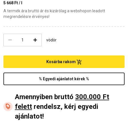
5 668 Ft / l
A termék ára bruttó ár és kizárólag a webshopon leadott
megrendelésre érvényes!
vödör
Kosárba rakom
% Egyedi ajánlatot kérek %
Amennyiben bruttó
300.000 Ft
felett
rendelsz, kérj egyedi
ajánlatot!