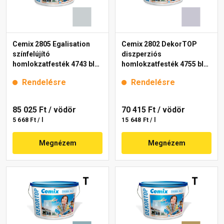
Cemix 2805 Egalisation
Cemix 2802 DekorTOP
színfelújító
diszperziós
homlokzatfesték 4743 blue
homlokzatfesték 4755 blue
15 l
15 l
Rendelésre
Rendelésre
85 025 Ft
/ vödör
70 415 Ft
/ vödör
5 668 Ft / l
15 648 Ft / l
Megnézem
Megnézem