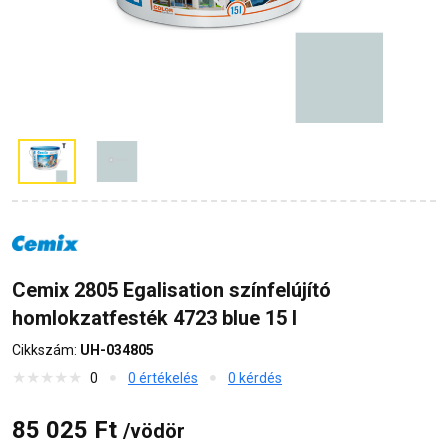
Cemix 2805 Egalisation színfelújító
homlokzatfesték 4723 blue 15 l
Cikkszám:
UH-034805
0
0 értékelés
0 kérdés
85 025 Ft
/vödör