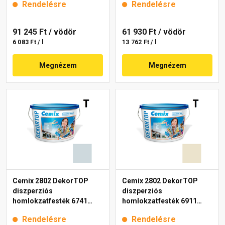
Rendelésre
Rendelésre
91 245 Ft
/ vödör
61 930 Ft
/ vödör
6 083 Ft / l
13 762 Ft / l
Megnézem
Megnézem
Cemix 2802 DekorTOP
Cemix 2802 DekorTOP
diszperziós
diszperziós
homlokzatfesték 6741
homlokzatfesték 6911
intense 15 l
intense 15 l
Rendelésre
Rendelésre