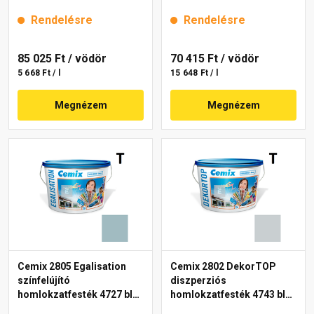
15 l
intense 15 l
Rendelésre
Rendelésre
85 025 Ft
/ vödör
70 415 Ft
/ vödör
5 668 Ft / l
15 648 Ft / l
Megnézem
Megnézem
Cemix 2805 Egalisation
Cemix 2802 DekorTOP
színfelújító
diszperziós
homlokzatfesték 4727 blue
homlokzatfesték 4743 blue
15 l
15 l