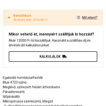
Rendelésre
Mit jelent?
Átvehető akár: 2026-08-17
Mikor vehető át, mennyiért szállítjuk ki hozzád?
Akár 12000 Ft-tól kiszállítjuk. Használd a szállítási díj és
átvételi idő kalkulátorunkat.
KALKULÁLOK
Egalizáló homlokzatfesték
Blue 4723 színű
Meglévő, színezett felület átfestésére
Páraáteresztő
Időjárásálló
Mikropórusos szerkezetű, lélegző
Jó ellenállóképesség környezeti hatásokkal szemben