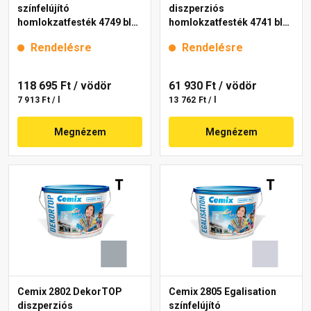
színfelújító
diszperziós
homlokzatfesték 4749 blue
homlokzatfesték 4741 blue
15 l
15 l
Rendelésre
Rendelésre
118 695 Ft
/ vödör
61 930 Ft
/ vödör
7 913 Ft / l
13 762 Ft / l
Megnézem
Megnézem
Cemix 2802 DekorTOP
Cemix 2805 Egalisation
diszperziós
színfelújító