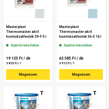
Masterplast
Masterplast
Thermomaster akril
Thermomaster akril
homlokzatfesték 39-F 5 l
homlokzatfesték 36-E 16 l
Gyártói készleten
Gyártói készleten
19 125 Ft
/ db
62 585 Ft
/ db
3 825 Ft / l
3 912 Ft / l
Megnézem
Megnézem