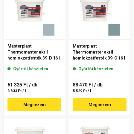
Masterplast
Masterplast
Thermomaster akril
Thermomaster akril
homlokzatfesték 39-D 16 l
homlokzatfesték 39-C 16 l
Gyártói készleten
Gyártói készleten
61 325 Ft
/ db
88 470 Ft
/ db
3 833 Ft / l
5 529 Ft / l
Megnézem
Megnézem