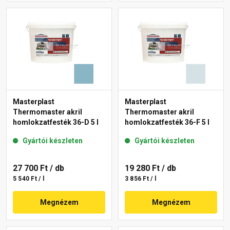
Masterplast
Masterplast
Thermomaster akril
Thermomaster akril
homlokzatfesték 36-D 5 l
homlokzatfesték 36-F 5 l
Gyártói készleten
Gyártói készleten
27 700 Ft
/ db
19 280 Ft
/ db
5 540 Ft / l
3 856 Ft / l
Megnézem
Megnézem