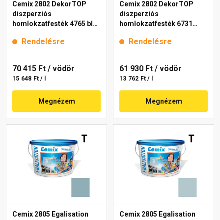
Cemix 2802 DekorTOP
Cemix 2802 DekorTOP
diszperziós
diszperziós
homlokzatfesték 4765 blue
homlokzatfesték 6731
15 l
intense 15 l
Rendelésre
Rendelésre
70 415 Ft
/ vödör
61 930 Ft
/ vödör
15 648 Ft / l
13 762 Ft / l
Megnézem
Megnézem
Cemix 2805 Egalisation
Cemix 2805 Egalisation