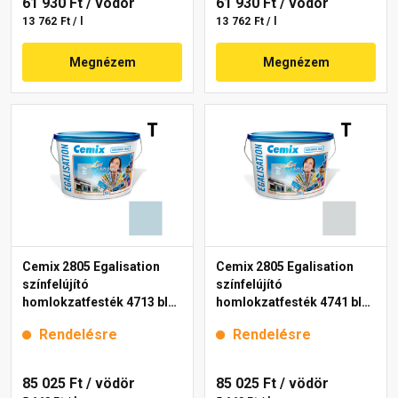
61 930 Ft
/ vödör
61 930 Ft
/ vödör
13 762 Ft / l
13 762 Ft / l
Megnézem
Megnézem
Cemix 2805 Egalisation
Cemix 2805 Egalisation
színfelújító
színfelújító
homlokzatfesték 4713 blue
homlokzatfesték 4741 blue
15 l
15 l
Rendelésre
Rendelésre
85 025 Ft
/ vödör
85 025 Ft
/ vödör