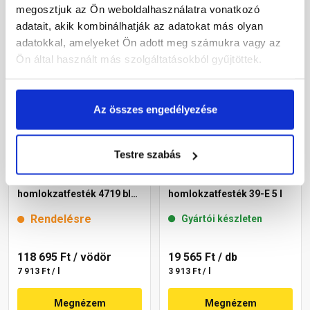
Megnézem
Megnézem
megosztjuk az Ön weboldalhasználatra vonatkozó
adatait, akik kombinálhatják az adatokat más olyan
adatokkal, amelyeket Ön adott meg számukra vagy az
Ön által használt más szolgáltatásokból gyűjtöttek.
Az összes engedélyezése
Testre szabás
Cemix 2805 Egalisation
Masterplast
színfelújító
Thermomaster akril
homlokzatfesték 4719 blue
homlokzatfesték 39-E 5 l
15 l
Rendelésre
Gyártói készleten
118 695 Ft
/ vödör
19 565 Ft
/ db
7 913 Ft / l
3 913 Ft / l
Megnézem
Megnézem