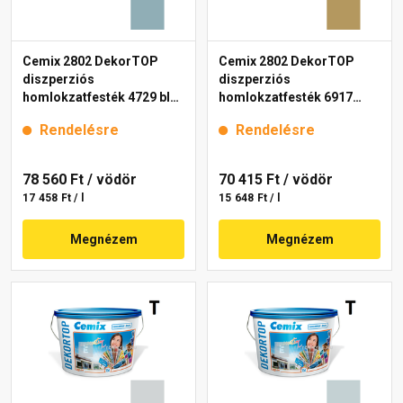
Cemix 2802 DekorTOP
Cemix 2802 DekorTOP
diszperziós
diszperziós
homlokzatfesték 4729 blue
homlokzatfesték 6917
15 l
intense 15 l
Rendelésre
Rendelésre
78 560 Ft
/ vödör
70 415 Ft
/ vödör
17 458 Ft / l
15 648 Ft / l
Megnézem
Megnézem