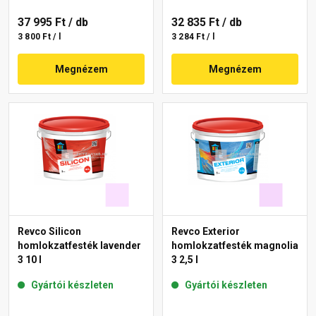
37 995 Ft
/ db
32 835 Ft
/ db
3 800 Ft / l
3 284 Ft / l
Megnézem
Megnézem
Revco Silicon
Revco Exterior
homlokzatfesték lavender
homlokzatfesték magnolia
3 10 l
3 2,5 l
Gyártói készleten
Gyártói készleten