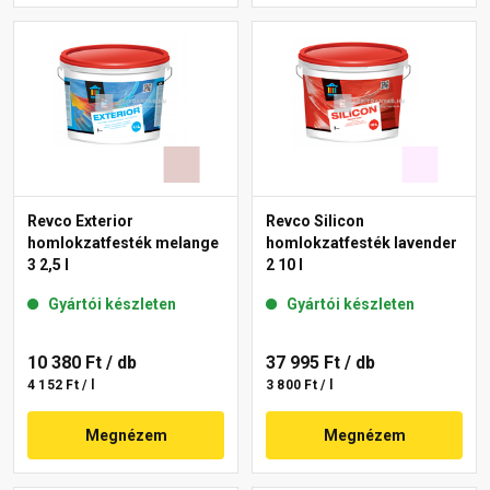
Revco Exterior
Revco Silicon
homlokzatfesték melange
homlokzatfesték lavender
3 2,5 l
2 10 l
Gyártói készleten
Gyártói készleten
10 380 Ft
/ db
37 995 Ft
/ db
4 152 Ft / l
3 800 Ft / l
Megnézem
Megnézem