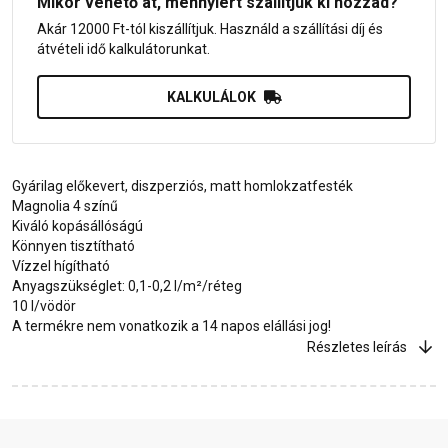
Mikor vehető át, mennyiért szállítjuk ki hozzád?
Akár 12000 Ft-tól kiszállítjuk. Használd a szállítási díj és
átvételi idő kalkulátorunkat.
KALKULÁLOK
Gyárilag előkevert, diszperziós, matt homlokzatfesték
Magnolia 4 színű
Kiváló kopásállóságú
Könnyen tisztítható
Vízzel hígítható
Anyagszükséglet: 0,1-0,2 l/m²/réteg
10 l/vödör
A termékre nem vonatkozik a 14 napos elállási jog!
Részletes leírás