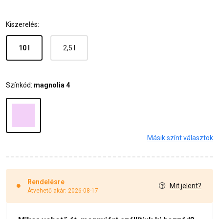
Kiszerelés:
10 l
2,5 l
Színkód:
magnolia 4
Másik színt választok
Rendelésre
Mit jelent?
Átvehető akár: 2026-08-17