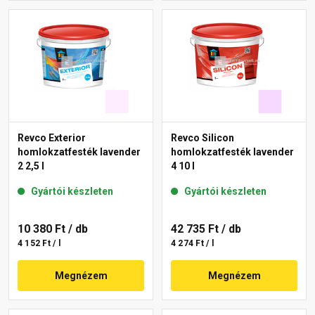
Revco Exterior
Revco Silicon
homlokzatfesték lavender
homlokzatfesték lavender
2 2,5 l
4 10 l
Gyártói készleten
Gyártói készleten
10 380 Ft
/ db
42 735 Ft
/ db
4 152 Ft / l
4 274 Ft / l
Megnézem
Megnézem