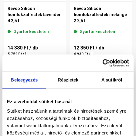
Revco Silicon
Revco Silicon
homlokzatfesték lavender
homlokzatfesték melange
4 2,5 l
2 2,5 l
Gyártói készleten
Gyártói készleten
14 380 Ft
/ db
12 350 Ft
/ db
5 752 Ft / l
4 940 Ft / l
Megnézem
Megnézem
Beleegyezés
Részletek
A sütikről
Ez a weboldal sütiket használ
Sütiket használunk a tartalmak és hirdetések személyre
szabásához, közösségi funkciók biztosításához,
valamint weboldalforgalmunk elemzéséhez. Ezenkívül
közösségi média-, hirdető- és elemező partnereinkkel