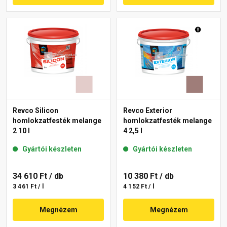
Revco Silicon
Revco Exterior
homlokzatfesték melange
homlokzatfesték melange
2 10 l
4 2,5 l
Gyártói készleten
Gyártói készleten
34 610 Ft
/ db
10 380 Ft
/ db
3 461 Ft / l
4 152 Ft / l
Megnézem
Megnézem