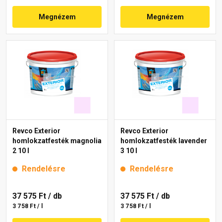
Megnézem
Megnézem
Revco Exterior
Revco Exterior
homlokzatfesték magnolia
homlokzatfesték lavender
2 10 l
3 10 l
Rendelésre
Rendelésre
37 575 Ft
/ db
37 575 Ft
/ db
3 758 Ft / l
3 758 Ft / l