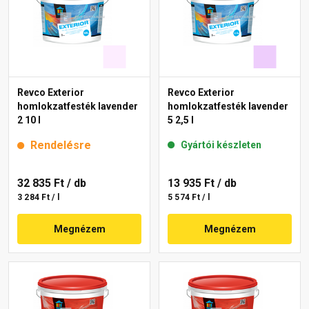
Revco Exterior
Revco Exterior
homlokzatfesték lavender
homlokzatfesték lavender
2 10 l
5 2,5 l
Rendelésre
Gyártói készleten
32 835 Ft
/ db
13 935 Ft
/ db
3 284 Ft / l
5 574 Ft / l
Megnézem
Megnézem