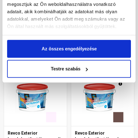
Revco Silicon
Revco Exterior
megosztjuk az Ön weboldalhasználatra vonatkozó
homlokzatfesték lavender
homlokzatfesték lavender
adatait, akik kombinálhatják az adatokat más olyan
2 2,5 l
3 2,5 l
adatokkal, amelyeket Ön adott meg számukra vagy az
Gyártói készleten
Gyártói készleten
Ön által használt más szolgáltatásokból gyűjtöttek.
13 195 Ft
/ db
11 565 Ft
/ db
Az összes engedélyezése
5 278 Ft / l
4 626 Ft / l
Megnézem
Megnézem
Testre szabás
Revco Exterior
Revco Exterior