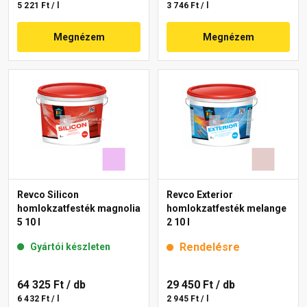
5 221 Ft / l
3 746 Ft / l
Megnézem
Megnézem
Revco Silicon
Revco Exterior
homlokzatfesték magnolia
homlokzatfesték melange
5 10 l
2 10 l
Rendelésre
Gyártói készleten
64 325 Ft
/ db
29 450 Ft
/ db
6 432 Ft / l
2 945 Ft / l