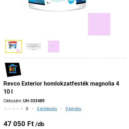
Revco Exterior homlokzatfesték magnolia 4
10 l
Cikkszám:
UH-333489
0
0 értékelés
0 kérdés
47 050 Ft
/db