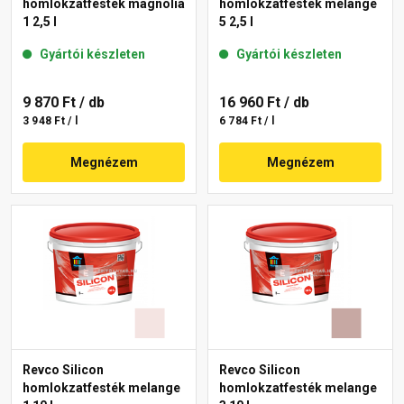
homlokzatfesték magnolia
homlokzatfesték melange
1 2,5 l
5 2,5 l
Gyártói készleten
Gyártói készleten
9 870 Ft
/ db
16 960 Ft
/ db
3 948 Ft / l
6 784 Ft / l
Megnézem
Megnézem
Revco Silicon
Revco Silicon
homlokzatfesték melange
homlokzatfesték melange