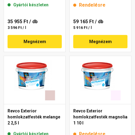
Rendelésre
Gyártói készleten
35 955 Ft
/ db
59 165 Ft
/ db
3 596 Ft / l
5 916 Ft / l
Megnézem
Megnézem
Revco Exterior
Revco Exterior
homlokzatfesték melange
homlokzatfesték magnolia
2 2,5 l
1 10 l
Rendelésre
Gyártói készleten