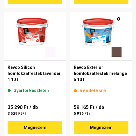
Revco Silicon
Revco Exterior
homlokzatfesték lavender
homlokzatfesték melange
1 10 l
5 10 l
Rendelésre
Gyártói készleten
35 290 Ft
/ db
59 165 Ft
/ db
3 529 Ft / l
5 916 Ft / l
Megnézem
Megnézem