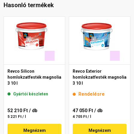
Hasonló termékek
Revco Silicon
Revco Exterior
homlokzatfesték magnolia
homlokzatfesték magnolia
3 10 l
3 10 l
Rendelésre
Gyártói készleten
52 210 Ft
/ db
47 050 Ft
/ db
5 221 Ft / l
4 705 Ft / l
Megnézem
Megnézem