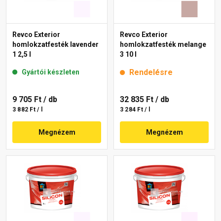
Revco Exterior
Revco Exterior
homlokzatfesték lavender
homlokzatfesték melange
1 2,5 l
3 10 l
Rendelésre
Gyártói készleten
9 705 Ft
/ db
32 835 Ft
/ db
3 882 Ft / l
3 284 Ft / l
Megnézem
Megnézem