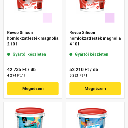
Revco Silicon
Revco Silicon
homlokzatfesték magnolia
homlokzatfesték magnolia
2 10 l
4 10 l
Gyártói készleten
Gyártói készleten
42 735 Ft
/ db
52 210 Ft
/ db
4 274 Ft / l
5 221 Ft / l
Megnézem
Megnézem