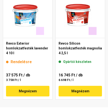
Revco Exterior
Revco Silicon
homlokzatfesték lavender
homlokzatfesték magnolia
4 10 l
4 2,5 l
Rendelésre
Gyártói készleten
37 575 Ft
/ db
16 745 Ft
/ db
3 758 Ft / l
6 698 Ft / l
Megnézem
Megnézem