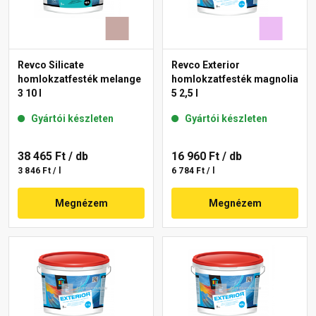
Revco Silicate
Revco Exterior
homlokzatfesték melange
homlokzatfesték magnolia
3 10 l
5 2,5 l
Gyártói készleten
Gyártói készleten
38 465 Ft
/ db
16 960 Ft
/ db
3 846 Ft / l
6 784 Ft / l
Megnézem
Megnézem