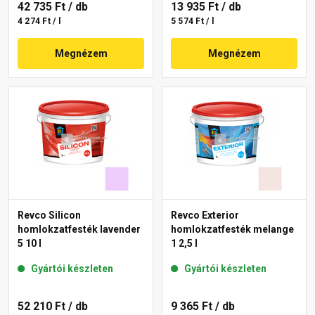
42 735 Ft
/ db
13 935 Ft
/ db
4 274 Ft / l
5 574 Ft / l
Megnézem
Megnézem
Revco Silicon
Revco Exterior
homlokzatfesték lavender
homlokzatfesték melange
5 10 l
1 2,5 l
Gyártói készleten
Gyártói készleten
52 210 Ft
/ db
9 365 Ft
/ db