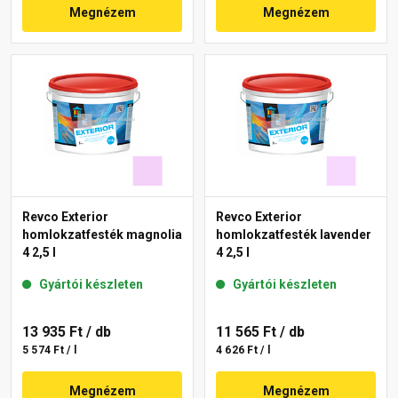
Megnézem
Megnézem
Revco Exterior
Revco Exterior
homlokzatfesték magnolia
homlokzatfesték lavender
4 2,5 l
4 2,5 l
Gyártói készleten
Gyártói készleten
13 935 Ft
/ db
11 565 Ft
/ db
5 574 Ft / l
4 626 Ft / l
Megnézem
Megnézem