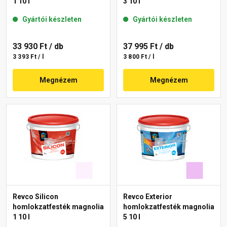
1 10 l
3 10 l
Gyártói készleten
Gyártói készleten
33 930 Ft
/ db
37 995 Ft
/ db
3 393 Ft / l
3 800 Ft / l
Megnézem
Megnézem
Revco Silicon
Revco Exterior
homlokzatfesték magnolia
homlokzatfesték magnolia
1 10 l
5 10 l