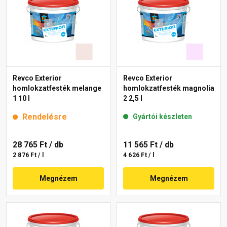
Revco Exterior
Revco Exterior
homlokzatfesték melange
homlokzatfesték magnolia
1 10 l
2 2,5 l
Rendelésre
Gyártói készleten
28 765 Ft
/ db
11 565 Ft
/ db
2 876 Ft / l
4 626 Ft / l
Megnézem
Megnézem