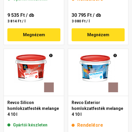
9 535 Ft
/ db
30 795 Ft
/ db
3 814 Ft / l
3 080 Ft / l
Megnézem
Megnézem
Revco Silicon
Revco Exterior
homlokzatfesték melange
homlokzatfesték melange
4 10 l
4 10 l
Rendelésre
Gyártói készleten