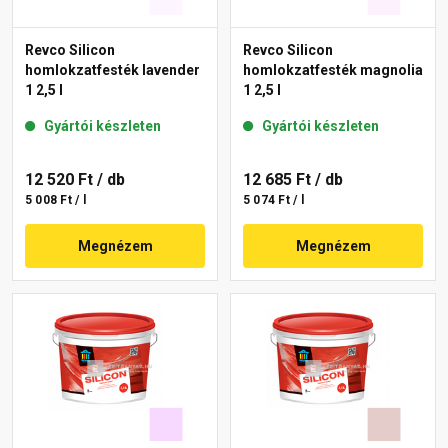
Revco Silicon
Revco Silicon
homlokzatfesték lavender
homlokzatfesték magnolia
1 2,5 l
1 2,5 l
Gyártói készleten
Gyártói készleten
12 520 Ft
/ db
12 685 Ft
/ db
5 008 Ft / l
5 074 Ft / l
Megnézem
Megnézem