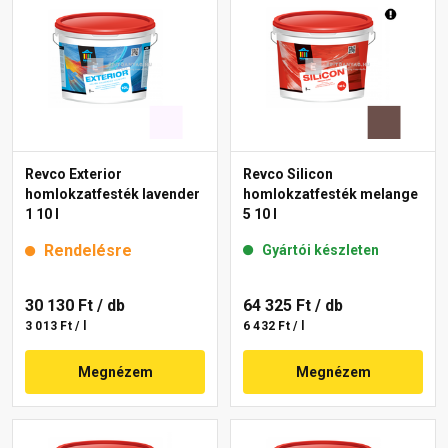
Revco Exterior
Revco Silicon
homlokzatfesték lavender
homlokzatfesték melange
1 10 l
5 10 l
Rendelésre
Gyártói készleten
30 130 Ft
/ db
64 325 Ft
/ db
3 013 Ft / l
6 432 Ft / l
Megnézem
Megnézem