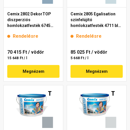
Cemix 2802 DekorTOP
Cemix 2805 Egalisation
diszperziós
színfelújító
homlokzatfesték 6745
homlokzatfesték 4711 blue
intense 15 l
15 l
Rendelésre
Rendelésre
70 415 Ft
/ vödör
85 025 Ft
/ vödör
15 648 Ft / l
5 668 Ft / l
Megnézem
Megnézem