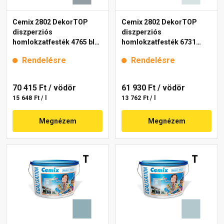
Cemix 2802 DekorTOP
Cemix 2802 DekorTOP
diszperziós
diszperziós
homlokzatfesték 4765 blue
homlokzatfesték 6731
15 l
intense 15 l
Rendelésre
Rendelésre
70 415 Ft
/ vödör
61 930 Ft
/ vödör
15 648 Ft / l
13 762 Ft / l
Megnézem
Megnézem