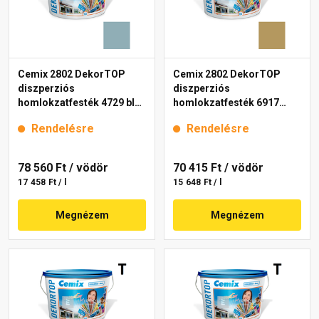
Cemix 2802 DekorTOP
Cemix 2802 DekorTOP
diszperziós
diszperziós
homlokzatfesték 4729 blue
homlokzatfesték 6917
15 l
intense 15 l
Rendelésre
Rendelésre
78 560 Ft
/ vödör
70 415 Ft
/ vödör
17 458 Ft / l
15 648 Ft / l
Megnézem
Megnézem