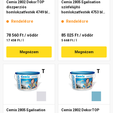
Cemix 2802 DekorTOP
Cemix 2805 Egalisation
diszperziós
színfelújító
homlokzatfesték 4749 blue
homlokzatfesték 4753 blue
15 l
15 l
Rendelésre
Rendelésre
78 560 Ft
/ vödör
85 025 Ft
/ vödör
17 458 Ft / l
5 668 Ft / l
Megnézem
Megnézem
Cemix 2805 Egalisation
Cemix 2802 DekorTOP