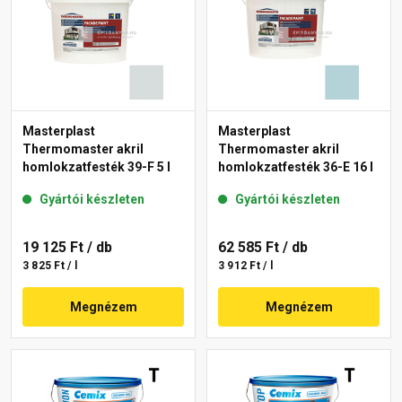
Masterplast
Masterplast
Thermomaster akril
Thermomaster akril
homlokzatfesték 39-F 5 l
homlokzatfesték 36-E 16 l
Gyártói készleten
Gyártói készleten
19 125 Ft
/ db
62 585 Ft
/ db
3 825 Ft / l
3 912 Ft / l
Megnézem
Megnézem