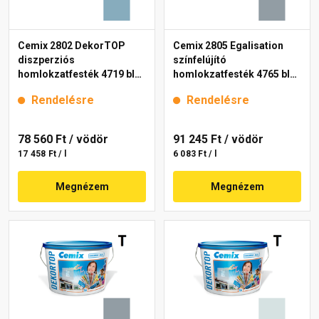
Cemix 2802 DekorTOP
Cemix 2805 Egalisation
diszperziós
színfelújító
homlokzatfesték 4719 blue
homlokzatfesték 4765 blue
15 l
15 l
Rendelésre
Rendelésre
78 560 Ft
/ vödör
91 245 Ft
/ vödör
17 458 Ft / l
6 083 Ft / l
Megnézem
Megnézem