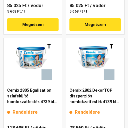
85 025 Ft
/ vödör
85 025 Ft
/ vödör
5 668 Ft / l
5 668 Ft / l
Megnézem
Megnézem
Cemix 2805 Egalisation
Cemix 2802 DekorTOP
színfelújító
diszperziós
homlokzatfesték 4739 blue
homlokzatfesték 4739 blue
15 l
15 l
Rendelésre
Rendelésre
118 695 Ft
/ vödör
78 560 Ft
/ vödör