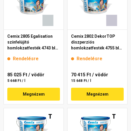
Cemix 2805 Egalisation
Cemix 2802 DekorTOP
színfelújító
diszperziós
homlokzatfesték 4743 blue
homlokzatfesték 4755 blue
15 l
15 l
Rendelésre
Rendelésre
85 025 Ft
/ vödör
70 415 Ft
/ vödör
5 668 Ft / l
15 648 Ft / l
Megnézem
Megnézem