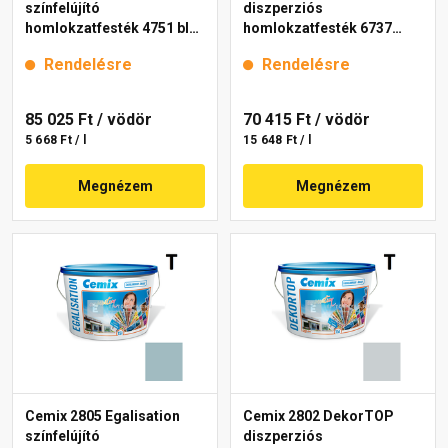
színfelújító
diszperziós
homlokzatfesték 4751 blue
homlokzatfesték 6737
15 l
intense 15 l
Rendelésre
Rendelésre
85 025 Ft
/ vödör
70 415 Ft
/ vödör
5 668 Ft / l
15 648 Ft / l
Megnézem
Megnézem
Cemix 2805 Egalisation
Cemix 2802 DekorTOP
színfelújító
diszperziós