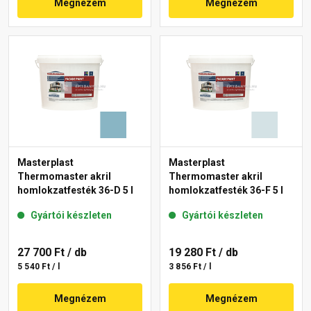
Megnézem
Megnézem
Masterplast
Masterplast
Thermomaster akril
Thermomaster akril
homlokzatfesték 36-D 5 l
homlokzatfesték 36-F 5 l
Gyártói készleten
Gyártói készleten
27 700 Ft
/ db
19 280 Ft
/ db
5 540 Ft / l
3 856 Ft / l
Megnézem
Megnézem