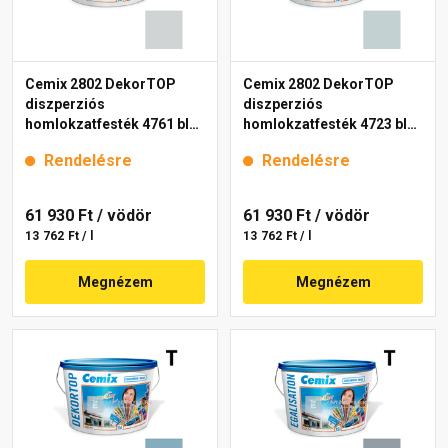
Cemix 2802 DekorTOP
Cemix 2802 DekorTOP
diszperziós
diszperziós
homlokzatfesték 4761 blue
homlokzatfesték 4723 blue
15 l
15 l
Rendelésre
Rendelésre
61 930 Ft
/ vödör
61 930 Ft
/ vödör
13 762 Ft / l
13 762 Ft / l
Megnézem
Megnézem