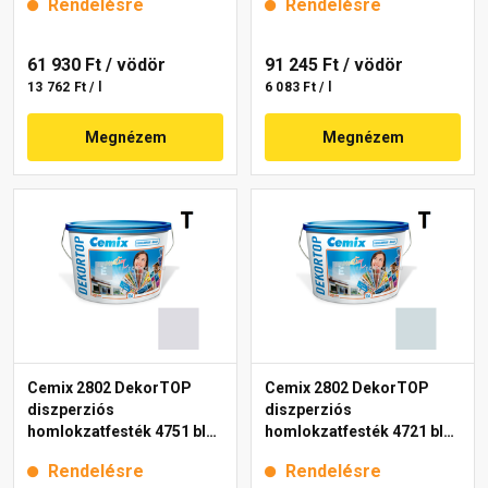
Rendelésre
Rendelésre
61 930 Ft
/ vödör
91 245 Ft
/ vödör
13 762 Ft / l
6 083 Ft / l
Megnézem
Megnézem
Cemix 2802 DekorTOP
Cemix 2802 DekorTOP
diszperziós
diszperziós
homlokzatfesték 4751 blue
homlokzatfesték 4721 blue
15 l
15 l
Rendelésre
Rendelésre