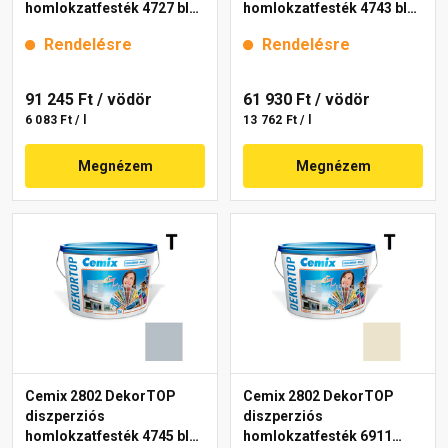
homlokzatfesték 4727 blue
homlokzatfesték 4743 blue
15 l
15 l
Rendelésre
Rendelésre
91 245 Ft
/ vödör
61 930 Ft
/ vödör
6 083 Ft / l
13 762 Ft / l
Megnézem
Megnézem
Cemix 2802 DekorTOP
Cemix 2802 DekorTOP
diszperziós
diszperziós
homlokzatfesték 4745 blue
homlokzatfesték 6911