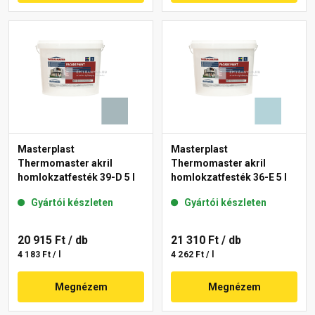
Masterplast
Masterplast
Thermomaster akril
Thermomaster akril
homlokzatfesték 39-D 5 l
homlokzatfesték 36-E 5 l
Gyártói készleten
Gyártói készleten
20 915 Ft
/ db
21 310 Ft
/ db
4 183 Ft / l
4 262 Ft / l
Megnézem
Megnézem