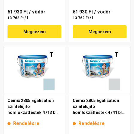
61 930 Ft
/ vödör
61 930 Ft
/ vödör
13 762 Ft / l
13 762 Ft / l
Megnézem
Megnézem
Cemix 2805 Egalisation
Cemix 2805 Egalisation
színfelújító
színfelújító
homlokzatfesték 4713 blue
homlokzatfesték 4741 blue
15 l
15 l
Rendelésre
Rendelésre