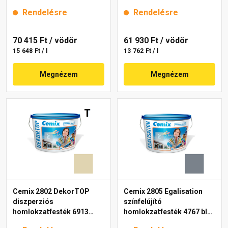
15 l
intense 15 l
Rendelésre
Rendelésre
70 415 Ft
/ vödör
61 930 Ft
/ vödör
15 648 Ft / l
13 762 Ft / l
Megnézem
Megnézem
Cemix 2802 DekorTOP
Cemix 2805 Egalisation
diszperziós
színfelújító
homlokzatfesték 6913
homlokzatfesték 4767 blue
intense 15 l
15 l