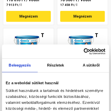
7 913 Ft / l
17 458 Ft / l
Megnézem
Megnézem
Beleegyezés
Részletek
A sütikről
Cemix 2805 Egalisation
Cemix 2805 Egalisation
színfelújító
színfelújító
Ez a weboldal sütiket használ
homlokzatfesték 4755 blue
homlokzatfesték 4723 blue
15 l
15 l
Sütiket használunk a tartalmak és hirdetések személyre
Rendelésre
Rendelésre
szabásához, közösségi funkciók biztosításához,
valamint weboldalforgalmunk elemzéséhez. Ezenkívül
91 245 Ft
/ vödör
85 025 Ft
/ vödör
közösségi média-, hirdető- és elemező partnereinkkel