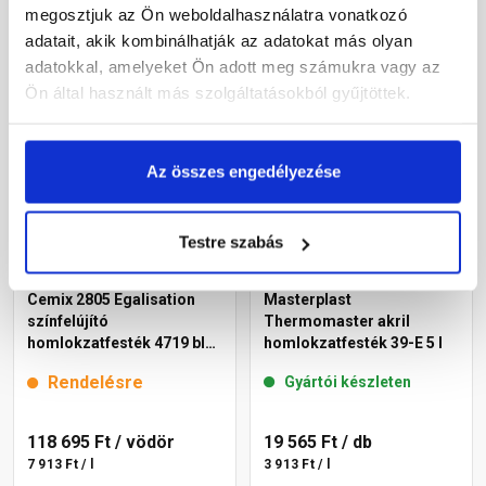
6 083 Ft / l
5 668 Ft / l
megosztjuk az Ön weboldalhasználatra vonatkozó
adatait, akik kombinálhatják az adatokat más olyan
Megnézem
Megnézem
adatokkal, amelyeket Ön adott meg számukra vagy az
Ön által használt más szolgáltatásokból gyűjtöttek.
Az összes engedélyezése
Testre szabás
Cemix 2805 Egalisation
Masterplast
színfelújító
Thermomaster akril
homlokzatfesték 4719 blue
homlokzatfesték 39-E 5 l
15 l
Rendelésre
Gyártói készleten
118 695 Ft
/ vödör
19 565 Ft
/ db
7 913 Ft / l
3 913 Ft / l