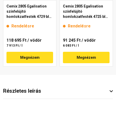
Cemix 2805 Egalisation
Cemix 2805 Egalisation
színfelújító
színfelújító
homlokzatfesték 4729 blue
homlokzatfesték 4725 blue
15 l
15 l
Rendelésre
Rendelésre
118 695 Ft
/ vödör
91 245 Ft
/ vödör
7 913 Ft / l
6 083 Ft / l
Megnézem
Megnézem
Részletes leírás