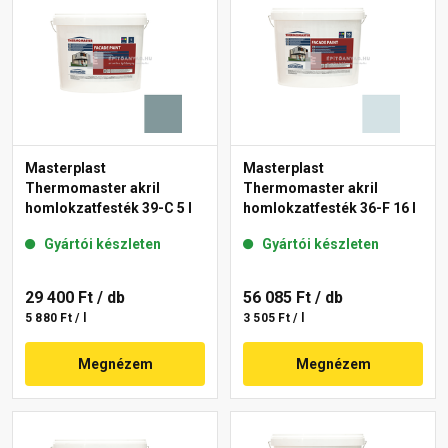
Masterplast
Masterplast
Thermomaster akril
Thermomaster akril
homlokzatfesték 39-C 5 l
homlokzatfesték 36-F 16 l
Gyártói készleten
Gyártói készleten
29 400 Ft
/ db
56 085 Ft
/ db
5 880 Ft / l
3 505 Ft / l
Megnézem
Megnézem