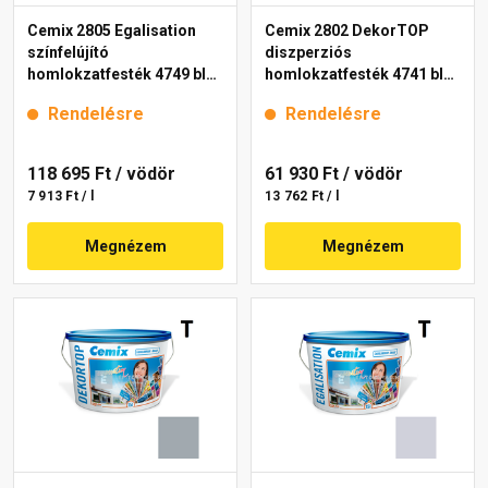
Cemix 2805 Egalisation
Cemix 2802 DekorTOP
színfelújító
diszperziós
homlokzatfesték 4749 blue
homlokzatfesték 4741 blue
15 l
15 l
Rendelésre
Rendelésre
118 695 Ft
/ vödör
61 930 Ft
/ vödör
7 913 Ft / l
13 762 Ft / l
Megnézem
Megnézem