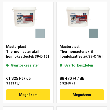
Masterplast
Masterplast
Thermomaster akril
Thermomaster akril
homlokzatfesték 39-D 16 l
homlokzatfesték 39-C 16 l
Gyártói készleten
Gyártói készleten
61 325 Ft
/ db
88 470 Ft
/ db
3 833 Ft / l
5 529 Ft / l
Megnézem
Megnézem