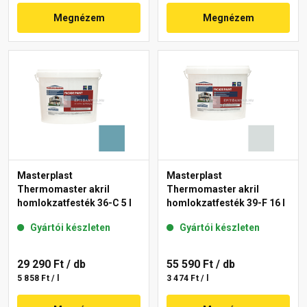
Megnézem
Megnézem
Masterplast
Masterplast
Thermomaster akril
Thermomaster akril
homlokzatfesték 36-C 5 l
homlokzatfesték 39-F 16 l
Gyártói készleten
Gyártói készleten
29 290 Ft
/ db
55 590 Ft
/ db
5 858 Ft / l
3 474 Ft / l