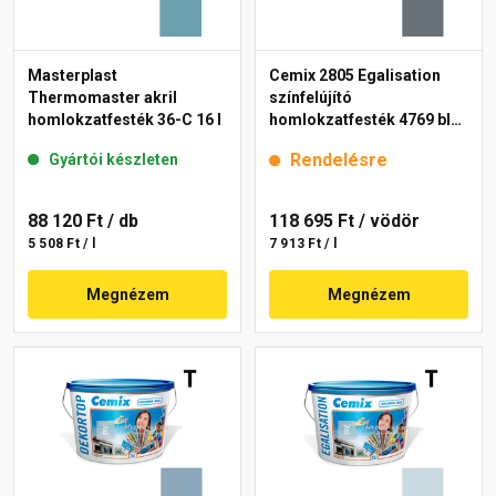
Masterplast
Cemix 2805 Egalisation
Thermomaster akril
színfelújító
homlokzatfesték 36-C 16 l
homlokzatfesték 4769 blue
15 l
Rendelésre
Gyártói készleten
88 120 Ft
/ db
118 695 Ft
/ vödör
5 508 Ft / l
7 913 Ft / l
Megnézem
Megnézem