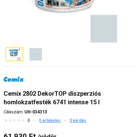
Cemix 2802 DekorTOP diszperziós
homlokzatfesték 6741 intense 15 l
Cikkszám:
UH-034313
0
0 értékelés
0 kérdés
61 930 Ft
/vödör