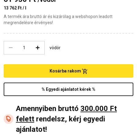
13 762 Ft / l
A termék ára bruttó ár és kizárólag a webshopon leadott
megrendelésre érvényes!
vödör
Kosárba rakom
% Egyedi ajánlatot kérek %
Amennyiben bruttó
300.000 Ft
felett
rendelsz, kérj egyedi
ajánlatot!