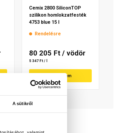
Cemix 2800 SiliconTOP
szilikon homlokzatfesték
4753 blue 15 l
Rendelésre
r
80 205 Ft
/ vödör
5 347 Ft / l
Megnézem
A sütikről
tosításához, valamint