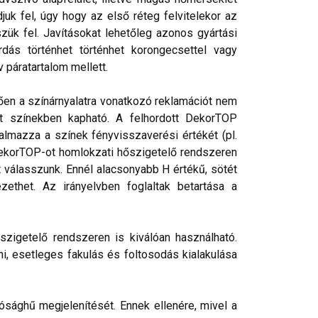
juk fel, úgy hogy az első réteg felvitelekor az
ük fel. Javításokat lehetőleg azonos gyártási
rdás történhet történhet korongecsettel vagy
 páratartalom mellett.
tően a színárnyalatra vonatkozó reklamációt nem
rt színekben kapható. A felhordott DekorTOP
talmazza a színek fényvisszaverési értékét (pl.
 DekorTOP-ot homlokzati hőszigetelő rendszeren
válasszunk. Ennél alacsonyabb H értékű, sötét
ethet. Az irányelvben foglaltak betartása a
szigetelő rendszeren is kiválóan használható.
ni, esetleges fakulás és foltosodás kialakulása
ósághű megjelenítését. Ennek ellenére, mivel a