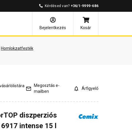
Kérdésed van?
+36/1-9999-686
mények
Kérdések és válaszok
Bejelentkezés
Kosár
Homlokzatfesték
Megosztás e-
ásárlólistára
Árfigyelő
mailben
rTOP diszperziós
6917 intense 15 l