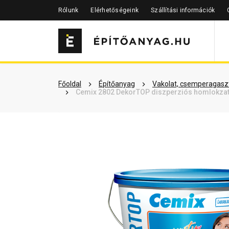
Rólunk
Elérhetőségeink
Szállítási információk
Szükséged lehet rá
Részletes 
Főoldal
Építőanyag
Vakolat, csemperagaszt
Cemix 2802 DekorTOP diszperziós homlokzatfe