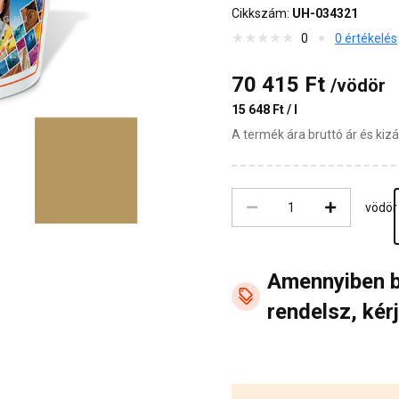
Cikkszám:
UH-034321
0
0 értékelés
70 415 Ft
/vödör
15 648 Ft / l
A termék ára bruttó ár és ki
vödör
Amennyiben 
rendelsz, kérj