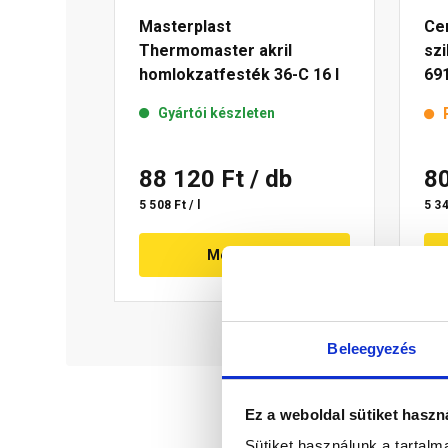
Masterplast
Ce
Thermomaster akril
sz
homlokzatfesték 36-C 16 l
691
Gyártói készleten
88 120 Ft
/ db
8
5 508 Ft / l
5 34
Megnézem
Beleegyezés
Ez a weboldal sütiket haszn
Sütiket használunk a tartal