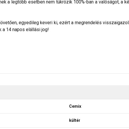
nek a legtöbb esetben nem tükrözik 100%-ban a valóságot, a ké
etően, egyedileg keveri ki, ezért a megrendelés visszaigazolása
a 14 napos elállási jog!
Cemix
kültér