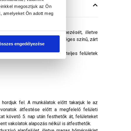
einkkel megosztjuk az Ön
l, amelyeket Ön adott meg
gy homlokzati felületek színezését, illetve
észített bevonat időtálló, egységes színű, zárt
összes engedélyezése
. Gazdaságosan alkalmazható teljes felületek
rdjuk fel. A munkálatok előtt takarjuk le az
vonatok átfestése előtt a megfelelő felületi
t követő 5. nap után festhetők át, felületeket
nt vakolatok alapozás nélkül is átfesthetők.
vszívó alapfelület, illetve magas hőmérséklet