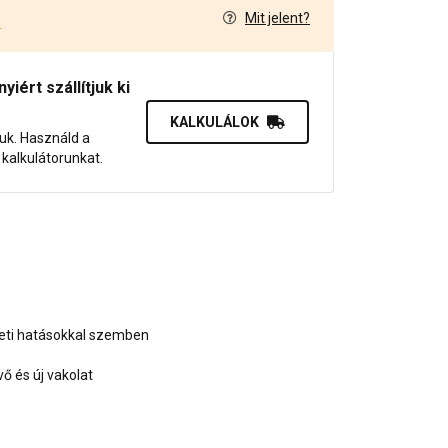
Mit jelent?
4
iért szállítjuk ki
KALKULÁLOK
juk. Használd a
dő kalkulátorunkat.
zeti hatásokkal szemben
 és új vakolat