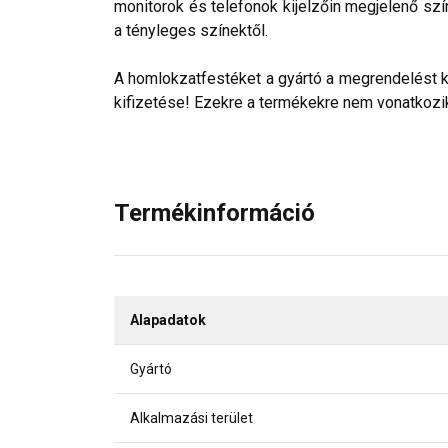
monitorok és telefonok kijelzőin megjelenő szí
a tényleges színektől.
A homlokzatfestéket a gyártó a megrendelést köv
kifizetése! Ezekre a termékekre nem vonatkozik 
Termékinformáció
Alapadatok
Gyártó
Alkalmazási terület