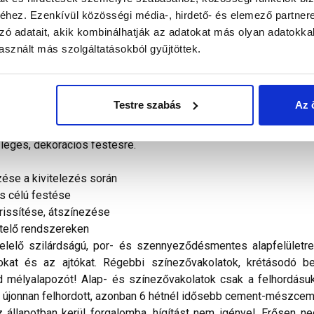
hez. Ezenkívül közösségi média-, hirdető- és elemező partner
zó adatait, akik kombinálhatják az adatokat más olyan adatokka
sznált más szolgáltatásokból gyűjtöttek.
mlokzatfestékkel gazdaságosan végezhetjük el akár igen na
 alkalmazási területen kiválóan alkalmazható. A szakszerűen elk
Testre szabás
Az 
elel. Anyagszükséglet: 0,2 l/m². (sima alapfelület esetén).
ötőanyagú vakolat és festékbevonat festésére alkalmazható
szleges, dekorációs festésre.
ése a kivitelezés során
s célú festése
rissítése, átszínezése
etelő rendszereken
elő szilárdságú, por- és szennyeződésmentes alapfelületre ho
nyokat és az ajtókat. Régebbi színezővakolatok, krétásodó be
 mélyalapozót! Alap- és színezővakolatok csak a felhordásuka
z újonnan felhordott, azonban 6 hétnél idősebb cement-mészceme
állapotban kerül forgalomba, hígítást nem igényel. Erősen ned