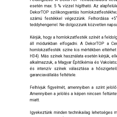
esetén max. 5 % vízzel hígítható. Az alapfelül
DekorTOP szilikongyantás homlokzatfestékhez 
számú festékkel végezzünk. Felhordása +5˚C 
teddyhengerrel. Ne dolgozzunk közvetlen napsug
Kérjük, hogy a homlokzatfesték színét a feldol
áll módunkban elfogadni. A DekorTOP a Cemi
homlokzatfesték színe kis mértékben eltérhet a
H34). Más színek használata esetén kérjük, el
alkalmazzuk, a Magyar Építőkémia és Vakolats
és intenzív színek választása a hőszigetel
garanciavállalás feltétele.
Felhívjuk figyelmét, amennyiben a színt jelö
Amennyiben a jelölés a képen nincsen feltüntet
miatt.
Igyekeztünk minden technikailag lehetséges mó