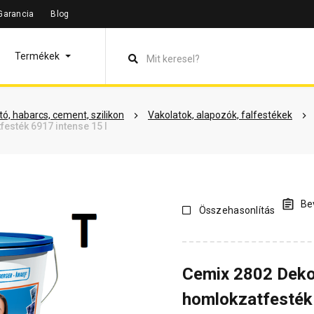
Garancia
Blog
leírás
Termékinformáció
Dokumentumok
Vásárlói véle
Termékek
ó, habarcs, cement, szilikon
Vakolatok, alapozók, falfestékek
sték 6917 intense 15 l
Bev
Összehasonlítás
Cemix 2802 Deko
homlokzatfesték 