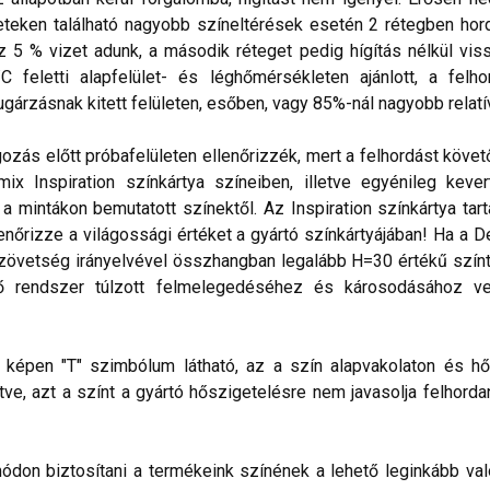
eteken található nagyobb színeltérések esetén 2 rétegben hord
5 % vizet adunk, a második réteget pedig hígítás nélkül vissz
feletti alapfelület- és léghőmérsékleten ajánlott, a felho
árzásnak kitett felületen, esőben, vagy 85%-nál nagyobb relatív
gozás előtt próbafelületen ellenőrizzék, mert a felhordást köve
x Inspiration színkártya színeiben, illetve egyénileg keve
 mintákon bemutatott színektől. Az Inspiration színkártya tar
lenőrizze a világossági értéket a gyártó színkártyájában! Ha a
zövetség irányelvével összhangban legalább H=30 értékű színt 
ő rendszer túlzott felmelegedéséhez és károsodásához vez
lő képen "T" szimbólum látható, az a szín alapvakolaton és hő
ve, azt a színt a gyártó hőszigetelésre nem javasolja felhorda
don biztosítani a termékeink színének a lehető leginkább val