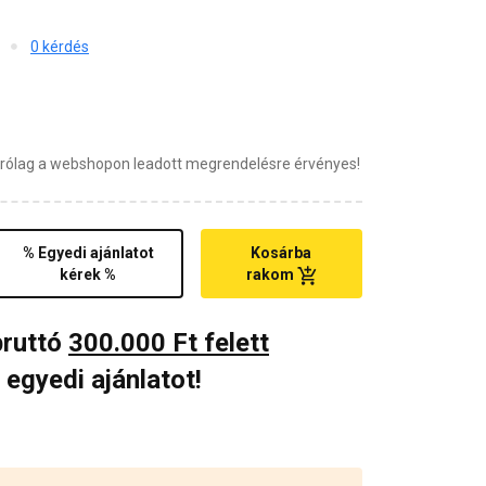
0 kérdés
zárólag a webshopon leadott megrendelésre érvényes!
% Egyedi ajánlatot
Kosárba
kérek %
rakom
bruttó
300.000 Ft felett
 egyedi ajánlatot!