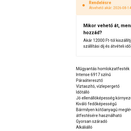
Rendelésre
Átvehető akár: 2026-08-1
Mikor vehető át, menny
hozzád?
Akár 12000 Ft-tól kiszállít
szállítási díj és átvételi i
Műgyantás homlokzatfesték
Intense 6917 színű
Páraáteresztő
Víztaszító, vízlepergető
Időtálló
Jó ellenállóképesség környe
Kiváló fedőképességű
Bármilyen kötőanyagú meglévő
átfestésére használható
Gyorsan száradó
Alkáliálló