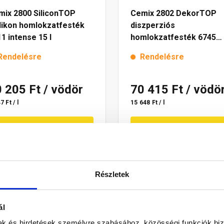
mix 2800 SiliconTOP
Cemix 2802 DekorTOP
ilikon homlokzatfesték
diszperziós
1 intense 15 l
homlokzatfesték 6745
intense 15 l
Rendelésre
Rendelésre
0 205 Ft
/ vödör
70 415 Ft
/ vödö
7 Ft / l
15 648 Ft / l
Megnézem
Megnézem
Részletek
ál
mak és hirdetések személyre szabásához, közösségi funkciók biz