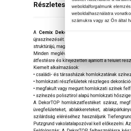
Részletes leírás
weboldalforgalmunk elemzésé
weboldalhasználatra vonatko
számukra vagy az Ön által ha
A
Cemix DekorTOP
műgyanta kötőanyagú ho
újraszínezését. A DekorTOP a legtöbb lakossági
struktúrájú, magas esztétikai igényeknek is megf
Minden meglévő és új, ásványi és műgyanta k
átfestésre és kifejezetten ajánlott a felület ré
Kiemelt alkalmazások:
• családi- és társasházak homlokzatának színez
• homlokzati részfelületek részleges dekoráció
• megfakult vagy megunt homlokzati színek felf
• színezés polisztirol alapú homlokzati hőszig
A DekorTOP homlokzatfestéket száraz, megfel
üvegfelületeket, ablakkereteket, ablakpárká
szilárdság eléréséhez használjunk Tiefengrund
Putzgrund vakolatalapozóval kell előkezelni. A
Feldolgozás: A DekorTOP felhasználásra kész 