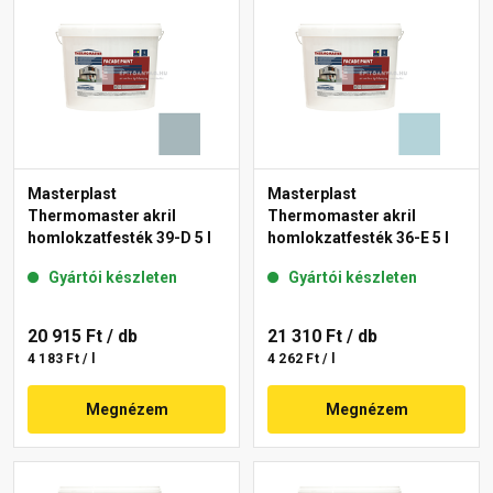
Masterplast
Masterplast
Thermomaster akril
Thermomaster akril
homlokzatfesték 39-D 5 l
homlokzatfesték 36-E 5 l
Gyártói készleten
Gyártói készleten
20 915 Ft
/ db
21 310 Ft
/ db
4 183 Ft / l
4 262 Ft / l
Megnézem
Megnézem