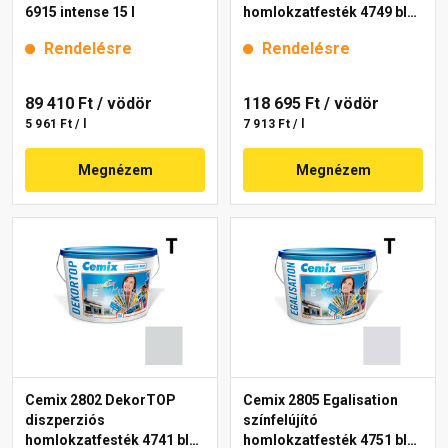
6915 intense 15 l
homlokzatfesték 4749 blue
15 l
Rendelésre
Rendelésre
89 410 Ft
/ vödör
118 695 Ft
/ vödör
5 961 Ft / l
7 913 Ft / l
Megnézem
Megnézem
Cemix 2802 DekorTOP
Cemix 2805 Egalisation
diszperziós
színfelújító
homlokzatfesték 4741 blue
homlokzatfesték 4751 blue