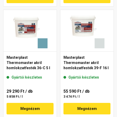
Masterplast
Masterplast
Thermomaster akril
Thermomaster akril
homlokzatfesték 36-C 5 l
homlokzatfesték 39-F 16 l
Gyártói készleten
Gyártói készleten
29 290 Ft
/ db
55 590 Ft
/ db
5 858 Ft / l
3 474 Ft / l
Megnézem
Megnézem