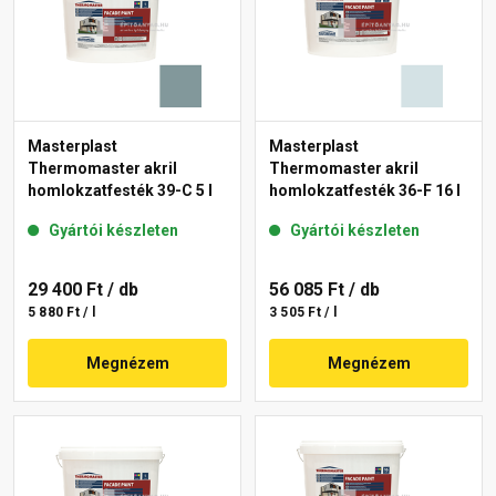
Masterplast
Masterplast
Thermomaster akril
Thermomaster akril
homlokzatfesték 39-C 5 l
homlokzatfesték 36-F 16 l
Gyártói készleten
Gyártói készleten
29 400 Ft
/ db
56 085 Ft
/ db
5 880 Ft / l
3 505 Ft / l
Megnézem
Megnézem