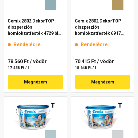
Cemix 2802 DekorTOP
Cemix 2802 DekorTOP
diszperziós
diszperziós
homlokzatfesték 4729 blue
homlokzatfesték 6917
15 l
intense 15 l
Rendelésre
Rendelésre
78 560 Ft
/ vödör
70 415 Ft
/ vödör
17 458 Ft / l
15 648 Ft / l
Megnézem
Megnézem