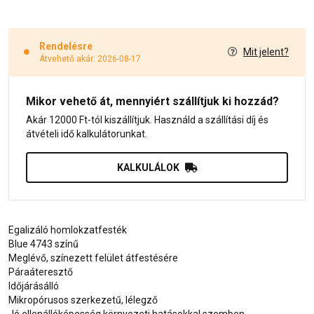
Rendelésre
Mit jelent?
Átvehető akár: 2026-08-17
Mikor vehető át, mennyiért szállítjuk ki hozzád?
Akár 12000 Ft-tól kiszállítjuk. Használd a szállítási díj és
átvételi idő kalkulátorunkat.
KALKULÁLOK
Egalizáló homlokzatfesték
Blue 4743 színű
Meglévő, színezett felület átfestésére
Páraáteresztő
Időjárásálló
Mikropórusos szerkezetű, lélegző
Jó ellenállóképesség környezeti hatásokkal szemben