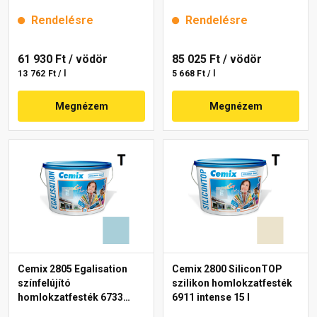
15 l
15 l
Rendelésre
Rendelésre
61 930 Ft
/ vödör
85 025 Ft
/ vödör
13 762 Ft / l
5 668 Ft / l
Megnézem
Megnézem
Cemix 2805 Egalisation
Cemix 2800 SiliconTOP
színfelújító
szilikon homlokzatfesték
homlokzatfesték 6733
6911 intense 15 l
intense 15 l