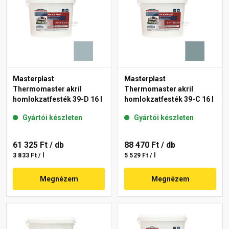
Masterplast
Masterplast
Thermomaster akril
Thermomaster akril
homlokzatfesték 39-D 16 l
homlokzatfesték 39-C 16 l
Gyártói készleten
Gyártói készleten
61 325 Ft
/ db
88 470 Ft
/ db
3 833 Ft / l
5 529 Ft / l
Megnézem
Megnézem