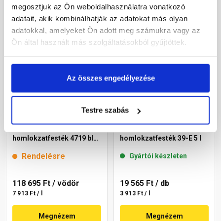
Megnézem
Megnézem
megosztjuk az Ön weboldalhasználatra vonatkozó
adatait, akik kombinálhatják az adatokat más olyan
adatokkal, amelyeket Ön adott meg számukra vagy az
Ön által használt más szolgáltatásokból gyűjtöttek.
Az összes engedélyezése
Testre szabás
Cemix 2805 Egalisation
Masterplast
színfelújító
Thermomaster akril
homlokzatfesték 4719 blue
homlokzatfesték 39-E 5 l
15 l
Rendelésre
Gyártói készleten
118 695 Ft
/ vödör
19 565 Ft
/ db
7 913 Ft / l
3 913 Ft / l
Megnézem
Megnézem