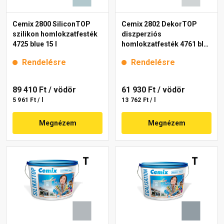
Cemix 2800 SiliconTOP
Cemix 2802 DekorTOP
szilikon homlokzatfesték
diszperziós
4725 blue 15 l
homlokzatfesték 4761 blue
15 l
Rendelésre
Rendelésre
89 410 Ft
/ vödör
61 930 Ft
/ vödör
5 961 Ft / l
13 762 Ft / l
Megnézem
Megnézem