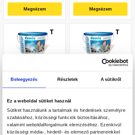
Megnézem
Megnézem
Cemix 2802 DekorTOP
Cemix 2802 DekorTOP
Beleegyezés
Részletek
A sütikről
diszperziós
diszperziós
homlokzatfesték 6739
homlokzatfesték 4745 blue
intense 15 l
15 l
Ez a weboldal sütiket használ
Rendelésre
Rendelésre
Sütiket használunk a tartalmak és hirdetések személyre
szabásához, közösségi funkciók biztosításához,
78 560 Ft
/ vödör
70 415 Ft
/ vödör
valamint weboldalforgalmunk elemzéséhez. Ezenkívül
17 458 Ft / l
15 648 Ft / l
közösségi média-, hirdető- és elemező partnereinkkel