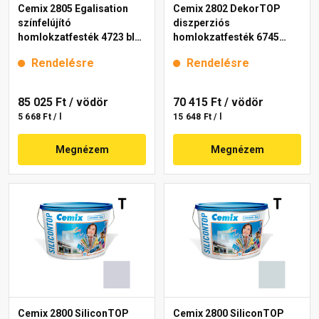
Cemix 2805 Egalisation
Cemix 2802 DekorTOP
színfelújító
diszperziós
homlokzatfesték 4723 blue
homlokzatfesték 6745
15 l
intense 15 l
Rendelésre
Rendelésre
85 025 Ft
/ vödör
70 415 Ft
/ vödör
5 668 Ft / l
15 648 Ft / l
Megnézem
Megnézem
Cemix 2800 SiliconTOP
Cemix 2800 SiliconTOP