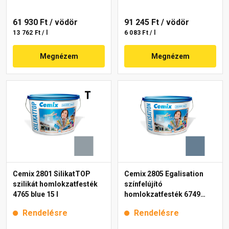
61 930 Ft
/ vödör
91 245 Ft
/ vödör
13 762 Ft / l
6 083 Ft / l
Megnézem
Megnézem
Cemix 2801 SilikatTOP
Cemix 2805 Egalisation
szilikát homlokzatfesték
színfelújító
4765 blue 15 l
homlokzatfesték 6749
intense 15 l
Rendelésre
Rendelésre