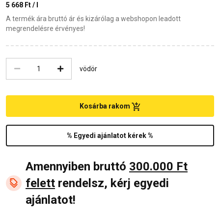
5 668 Ft / l
A termék ára bruttó ár és kizárólag a webshopon leadott
megrendelésre érvényes!
vödör
Kosárba rakom
% Egyedi ajánlatot kérek %
Amennyiben bruttó
300.000 Ft
felett
rendelsz, kérj egyedi
ajánlatot!