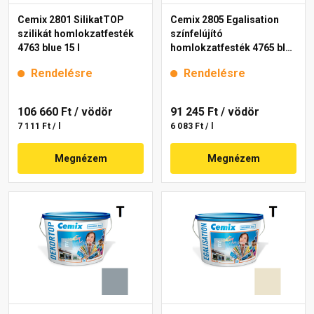
Cemix 2801 SilikatTOP
Cemix 2805 Egalisation
szilikát homlokzatfesték
színfelújító
4763 blue 15 l
homlokzatfesték 4765 blue
15 l
Rendelésre
Rendelésre
106 660 Ft
/ vödör
91 245 Ft
/ vödör
7 111 Ft / l
6 083 Ft / l
Megnézem
Megnézem