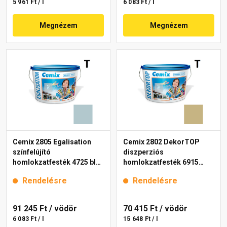
5 961 Ft / l
6 083 Ft / l
Megnézem
Megnézem
Cemix 2805 Egalisation
Cemix 2802 DekorTOP
színfelújító
diszperziós
homlokzatfesték 4725 blue
homlokzatfesték 6915
15 l
intense 15 l
Rendelésre
Rendelésre
91 245 Ft
/ vödör
70 415 Ft
/ vödör
6 083 Ft / l
15 648 Ft / l