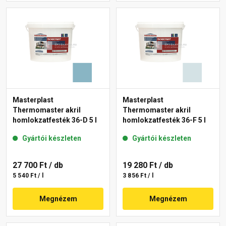
Masterplast
Masterplast
Thermomaster akril
Thermomaster akril
homlokzatfesték 36-D 5 l
homlokzatfesték 36-F 5 l
Gyártói készleten
Gyártói készleten
27 700 Ft
/ db
19 280 Ft
/ db
5 540 Ft / l
3 856 Ft / l
Megnézem
Megnézem