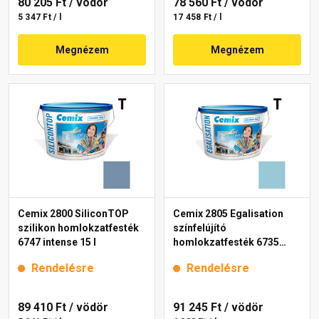
80 205 Ft
/ vödör
78 560 Ft
/ vödör
5 347 Ft / l
17 458 Ft / l
Megnézem
Megnézem
Cemix 2800 SiliconTOP
Cemix 2805 Egalisation
szilikon homlokzatfesték
színfelújító
6747 intense 15 l
homlokzatfesték 6735
intense 15 l
Rendelésre
Rendelésre
89 410 Ft
/ vödör
91 245 Ft
/ vödör