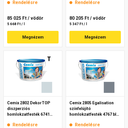
Rendelésre
Rendelésre
85 025 Ft
/ vödör
80 205 Ft
/ vödör
5 668 Ft / l
5 347 Ft / l
Megnézem
Megnézem
Cemix 2802 DekorTOP
Cemix 2805 Egalisation
diszperziós
színfelújító
homlokzatfesték 6741
homlokzatfesték 4767 blue
intense 15 l
15 l
Rendelésre
Rendelésre