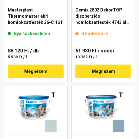
Masterplast
Cemix 2802 DekorTOP
Thermomaster akril
diszperziós
homlokzatfesték 36-C 16 l
homlokzatfesték 4743 blue
15 l
Rendelésre
Gyártói készleten
88 120 Ft
/ db
61 930 Ft
/ vödör
5 508 Ft / l
13 762 Ft / l
Megnézem
Megnézem