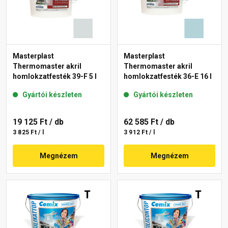
Masterplast
Masterplast
Thermomaster akril
Thermomaster akril
homlokzatfesték 39-F 5 l
homlokzatfesték 36-E 16 l
Gyártói készleten
Gyártói készleten
19 125 Ft
/ db
62 585 Ft
/ db
3 825 Ft / l
3 912 Ft / l
Megnézem
Megnézem