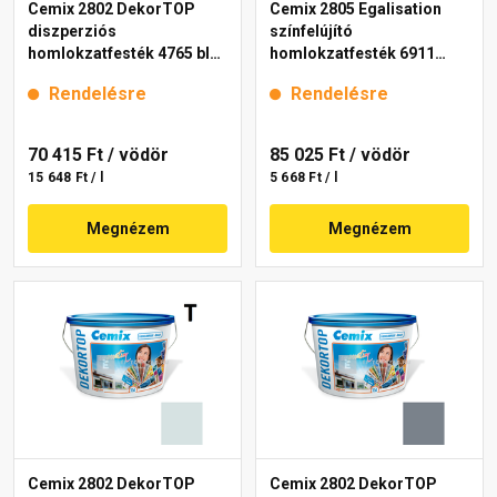
Cemix 2802 DekorTOP
Cemix 2805 Egalisation
diszperziós
színfelújító
homlokzatfesték 4765 blue
homlokzatfesték 6911
15 l
intense 15 l
Rendelésre
Rendelésre
70 415 Ft
/ vödör
85 025 Ft
/ vödör
15 648 Ft / l
5 668 Ft / l
Megnézem
Megnézem
Cemix 2802 DekorTOP
Cemix 2802 DekorTOP