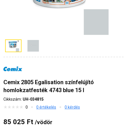
Cemix 2805 Egalisation színfelújító
homlokzatfesték 4743 blue 15 l
Cikkszám:
UH-034815
0
0 értékelés
0 kérdés
85 025 Ft
/vödör