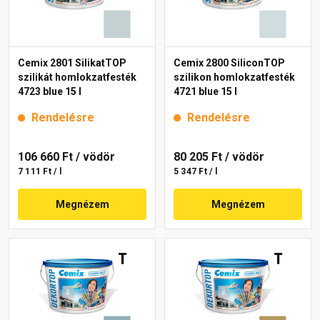
Cemix 2801 SilikatTOP
Cemix 2800 SiliconTOP
szilikát homlokzatfesték
szilikon homlokzatfesték
4723 blue 15 l
4721 blue 15 l
Rendelésre
Rendelésre
106 660 Ft
/ vödör
80 205 Ft
/ vödör
7 111 Ft / l
5 347 Ft / l
Megnézem
Megnézem