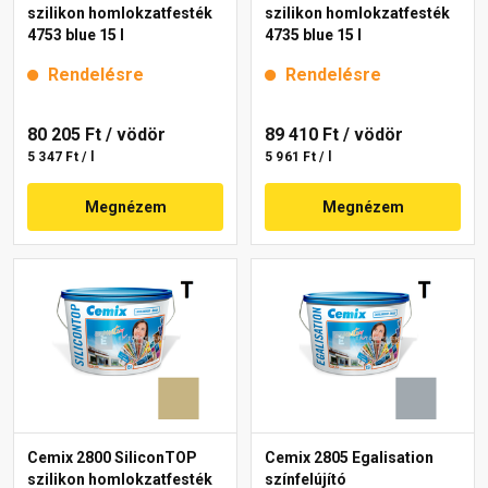
szilikon homlokzatfesték
szilikon homlokzatfesték
4753 blue 15 l
4735 blue 15 l
Rendelésre
Rendelésre
80 205 Ft
/ vödör
89 410 Ft
/ vödör
5 347 Ft / l
5 961 Ft / l
Megnézem
Megnézem
Cemix 2800 SiliconTOP
Cemix 2805 Egalisation
szilikon homlokzatfesték
színfelújító