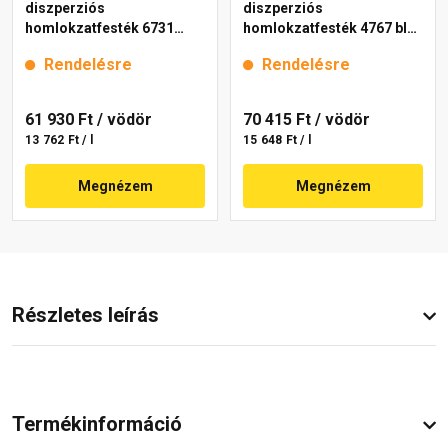
diszperziós
diszperziós
homlokzatfesték 6731
homlokzatfesték 4767 blue
intense 15 l
15 l
Rendelésre
Rendelésre
61 930 Ft
/ vödör
70 415 Ft
/ vödör
13 762 Ft / l
15 648 Ft / l
Megnézem
Megnézem
Részletes leírás
Termékinformáció