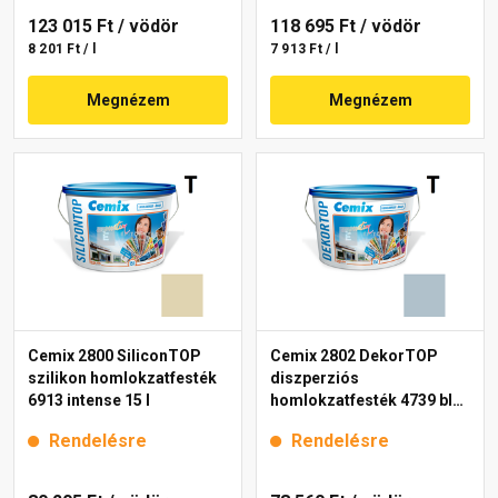
123 015 Ft
/ vödör
118 695 Ft
/ vödör
8 201 Ft / l
7 913 Ft / l
Megnézem
Megnézem
Cemix 2800 SiliconTOP
Cemix 2802 DekorTOP
szilikon homlokzatfesték
diszperziós
6913 intense 15 l
homlokzatfesték 4739 blue
15 l
Rendelésre
Rendelésre