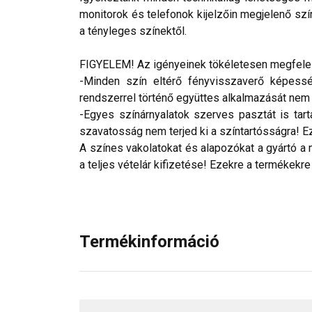
monitorok és telefonok kijelzőin megjelenő szí
a tényleges színektől.
FIGYELEM! Az igényeinek tökéletesen megfelelő
-Minden szín eltérő fényvisszaverő képesség
rendszerrel történő együttes alkalmazását nem ja
-Egyes színárnyalatok szerves pasztát is tar
szavatosság nem terjed ki a színtartósságra! Eze
A színes vakolatokat és alapozókat a gyártó a 
a teljes vételár kifizetése! Ezekre a termékekre
Termékinformáció