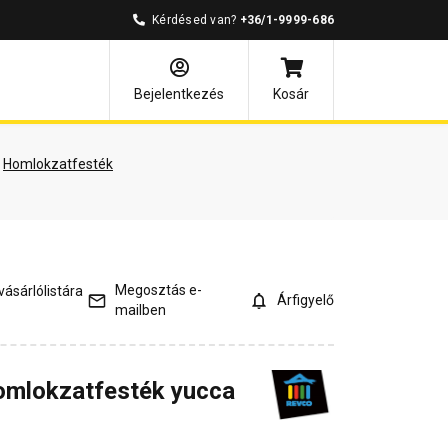
Kérdésed van?
+36/1-9999-686
árlói vélemények
Kérdések és válaszok
Bejelentkezés
Kosár
Homlokzatfesték
Megosztás e-
ásárlólistára
Árfigyelő
mailben
omlokzatfesték yucca