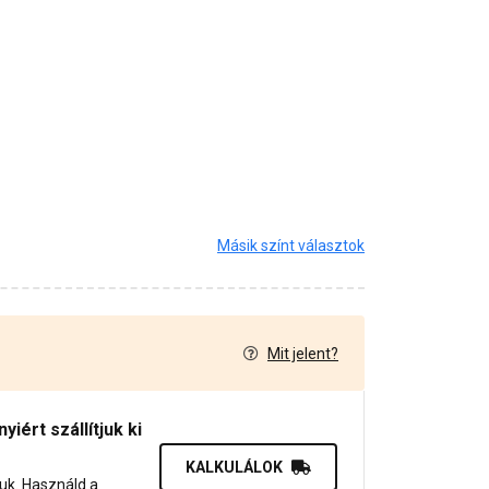
Másik színt választok
Mit jelent?
7
iért szállítjuk ki
KALKULÁLOK
juk. Használd a