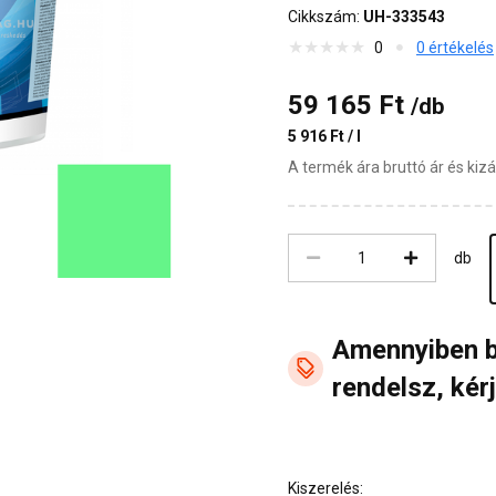
Cikkszám:
UH-333543
0
0 értékelés
59 165 Ft
/db
5 916 Ft / l
A termék ára bruttó ár és ki
db
Amennyiben 
rendelsz, kérj
Kiszerelés: