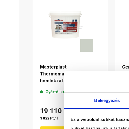
Masterplast
Cem
Thermomaster akril
szí
homlokzatfesték 43-E 5 l
ho
gre
Gyártói készleten
Beleegyezés
19 110 Ft
/ db
8
3 822 Ft / l
5 66
Ez a weboldal sütiket haszn
Sütiket használunk a tartal