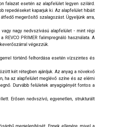
 falazat esetén az alapfelület legyen szilárd.
b repedéseket kaparjuk ki. Az alapfelület hibáit
 átfedő megerősítő szalagozást. Ügyeljünk arra,
vagy nagy nedvszívású alapfelület - mint régi
éges a REVCO PRIMER falimpregnáló használata. A
 keverőszárral végezzük.
gerrel történő felhordása esetén vízszintes és
ött két rétegben ajánljuk. Az anyag a növekvő
n, ha az alapfelület meglévő színe és az elérni
egnő. Durvább felületek anyagigényét fontos a
ett. Erősen nedvszívó, egyenetlen, strukturált
ósághű megjelenítését. Ennek ellenére, mivel a