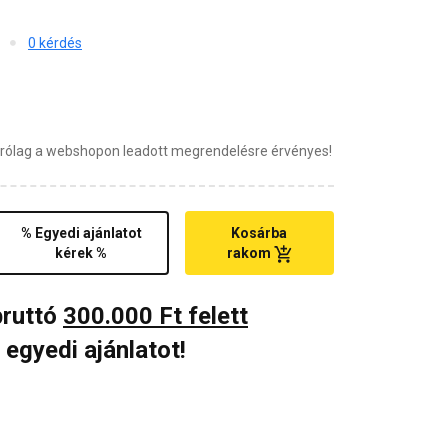
0 kérdés
zárólag a webshopon leadott megrendelésre érvényes!
% Egyedi ajánlatot
Kosárba
kérek %
rakom
bruttó
300.000 Ft felett
 egyedi ajánlatot!