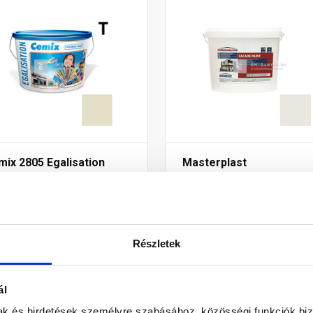
ix 2805 Egalisation
Masterplast
nfelújító
Thermomaster akril
mlokzatfesték 4541
homlokzatfesték 45-F 5 
en 15 l
Rendelésre
Gyártói készleten
Részletek
5 025 Ft
/ vödör
18 955 Ft
/ db
8 Ft / l
3 791 Ft / l
ál
mak és hirdetések személyre szabásához, közösségi funkciók biz