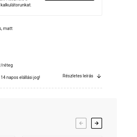
dő kalkulátorunkat.
s, matt
²/réteg
Részletes leírás
4 napos elállási jog!
Előző
Következő