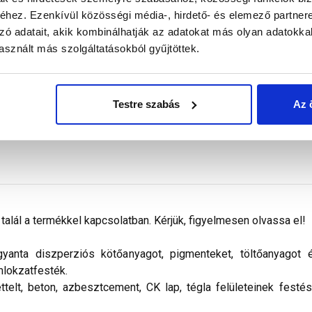
Megnézem
Megnézem
hez. Ezenkívül közösségi média-, hirdető- és elemező partner
zó adatait, akik kombinálhatják az adatokat más olyan adatokka
sznált más szolgáltatásokból gyűjtöttek.
Testre szabás
Az 
alál a termékkel kapcsolatban. Kérjük, figyelmesen olvassa el!
nta diszperziós kötőanyagot, pigmenteket, töltőanyagot és 
mlokzatfesték.
ettelt, beton, azbesztcement, CK lap, tégla felületeinek festé