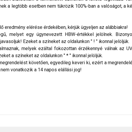
nek a legtöbb esetben nem tükrözik 100%-ban a valóságot, a ké
 eredmény elérése érdekében, kérjük ügyeljen az alábbiakra!
ű, melyet egy úgynevezett HBW-értékkel jelölnek. Bizonyos
vasoljuk! Ezeket a színeket az oldalunkon " ! " ikonnal jelöljük.
talmaznak, melyek ezáltal fokozottan érzékennyé válnak az UV
ket a színeket az oldalunkon " * " ikonnal jelöljük.
megrendelést követően, egyedileg keveri ki, ezért a megrendelés
 nem vonatkozik a 14 napos elállási jog!