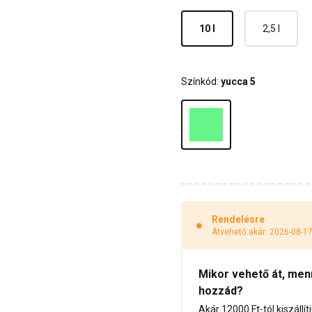
10 l
2,5 l
Színkód:
yucca 5
Rendelésre
Átvehető akár: 2026-08-1
Mikor vehető át, menny
hozzád?
Akár 12000 Ft-tól kiszállít