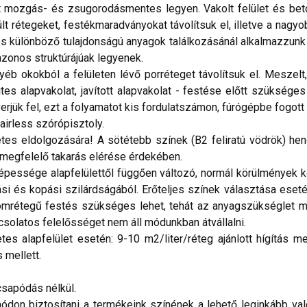
 mozgás- és zsugorodásmentes legyen. Vakolt felület és beton
lt rétegeket, festékmaradványokat távolítsuk el, illetve a nagyob
és különböző tulajdonságú anyagok találkozásánál alkalmazzunk
 azonos struktúrájúak legyenek.
 okokból a felületen lévő porréteget távolítsuk el. Meszelt, 
lites alapvakolat, javított alapvakolat - festése előtt szüks
rjük fel, ezt a folyamatot kis fordulatszámon, fúrógépbe fogott
irless szórópisztoly.
tes eldolgozására! A sötétebb színek (B2 feliratú vödrök) hen
megfelelő takarás elérése érdekében.
ssége alapfelülettől függően változó, normál körülmények köz
i és kopási szilárdságából. Erőteljes színek választása eseté
áromrétegű festés szükséges lehet, tehát az anyagszükséglet m
csolatos felelősséget nem áll módunkban átvállalni.
 alapfelület esetén: 9-10 m2/liter/réteg ajánlott hígítás mell
s mellett.
sapódás nélkül.
don biztosítani a termékeink színének a lehető leginkább val