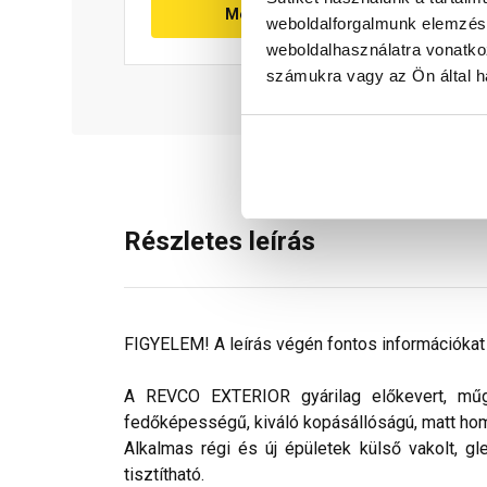
Megnézem
weboldalforgalmunk elemzésé
weboldalhasználatra vonatko
számukra vagy az Ön által ha
Részletes leírás
FIGYELEM! A leírás végén fontos információkat t
A REVCO EXTERIOR gyárilag előkevert, műgya
fedőképességű, kiváló kopásállóságú, matt ho
Alkalmas régi és új épületek külső vakolt, gl
tisztítható.