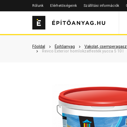
Rólunk
Elérhetőségeink
Szállítási információk
Szükséged lehet rá
Részletes 
Főoldal
Építőanyag
Vakolat, csemperagaszt
Revco Exterior homlokzatfesték yucca 5 10 l