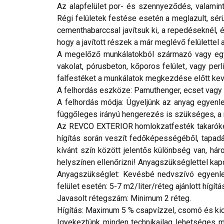
Az alapfelület por- és szennyeződés, valamint
Régi felületek festése esetén a meglazult, sérü
cementhabarccsal javítsuk ki, a repedéseknél, 
hogy a javított részek a már meglévő felülettel
A megelőző munkálatokból származó vagy egyéb
vakolat, pórusbeton, kőporos felület, vagy per
falfestéket a munkálatok megkezdése előtt keve
A felhordás eszköze: Pamuthenger, ecset vagy a
A felhordás módja: Ügyeljünk az anyag egyenle
függőleges irányú hengerezés is szükséges, a 
Az REVCO EXTERIOR homlokzatfesték takaróképe
hígítás során veszít fedőképességéből, tapadás
kívánt szín között jelentős különbség van, h
helyszínen ellenőrizni! Anyagszükséglettel kap
Anyagszükséglet: Kevésbé nedvszívó egyenletes
felület esetén: 5-7 m2/liter/réteg ajánlott hígítá
Javasolt rétegszám: Minimum 2 réteg.
Hígítás: Maximum 5 % csapvízzel, csomó és kic
Igyekeztünk minden technikailag lehetséges mó