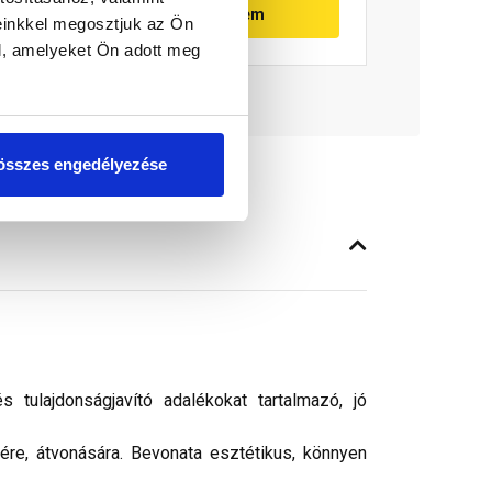
Megnézem
einkkel megosztjuk az Ön
l, amelyeket Ön adott meg
összes engedélyezése
tulajdonságjavító adalékokat tartalmazó, jó
sére, átvonására. Bevonata esztétikus, könnyen