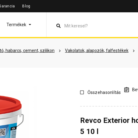
Garancia
Blog
leírás
Termékinformáció
Színek
Dokumentumok
Vás
Termékek
ó, habarcs, cement, szilikon
Vakolatok, alapozók, falfestékek
Bev
Összehasonlítás
Revco Exterior h
5 10 l