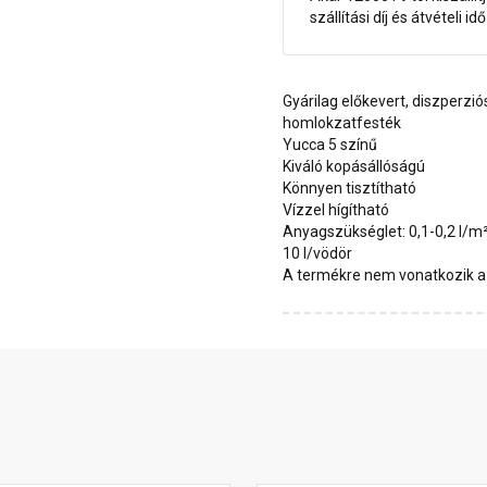
szállítási díj és átvételi i
Gyárilag előkevert, diszperzió
homlokzatfesték
Yucca 5 színű
Kiváló kopásállóságú
Könnyen tisztítható
Vízzel hígítható
Anyagszükséglet: 0,1-0,2 l/m
10 l/vödör
A termékre nem vonatkozik a 1