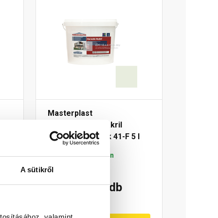
Masterplast
Thermomaster akril
l
homlokzatfesték 41-F 5 l
Gyártói készleten
A sütikről
55 520 Ft
/ db
11 104 Ft / l
tosításához, valamint