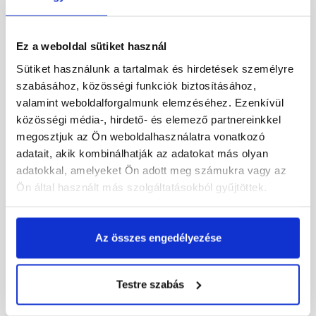
Megnézem
Megnézem
Ez a weboldal sütiket használ
Sütiket használunk a tartalmak és hirdetések személyre
szabásához, közösségi funkciók biztosításához,
valamint weboldalforgalmunk elemzéséhez. Ezenkívül
közösségi média-, hirdető- és elemező partnereinkkel
megosztjuk az Ön weboldalhasználatra vonatkozó
adatait, akik kombinálhatják az adatokat más olyan
adatokkal, amelyeket Ön adott meg számukra vagy az
Ön által használt más szolgáltatásokból gyűjtöttek.
Leier virágtartó dézsa
Leier virágtartó hatszög
gyöngykavicsos 60x60 cm
gyöngykavicsos 50x50x50
cm
Az összes engedélyezése
Gyártói készleten
Gyártói készleten
Testre szabás
77 850 Ft
/ db
68 705 Ft
/ db