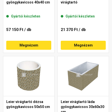
gyöngykavicsos 40x40 cm
virágtartó
Gyártói készleten
Gyártói készleten
57 150 Ft
/ db
21 370 Ft
/ db
Megnézem
Megnézem
Leier virágtartó dézsa
Leier virágtartó láda
gyöngykavicsos 50x50 cm
gyöngykavicsos 30x60x30
cm