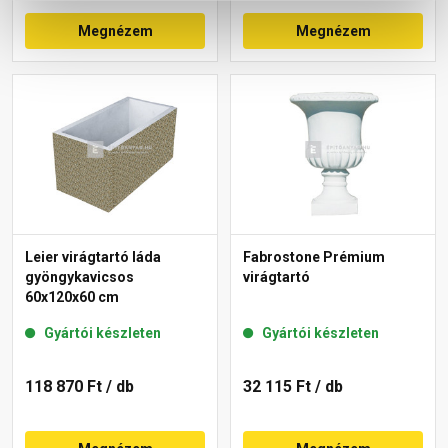
Megnézem
Megnézem
Leier virágtartó láda
Fabrostone Prémium
gyöngykavicsos
virágtartó
60x120x60 cm
Gyártói készleten
Gyártói készleten
118 870 Ft
/ db
32 115 Ft
/ db