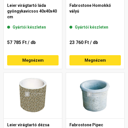
Leier virágtartó láda
Fabrostone Homokkő
gyöngykavicsos 40x40x40
vályú
cm
Gyártói készleten
Gyártói készleten
57 785 Ft
/ db
23 760 Ft
/ db
Megnézem
Megnézem
Leier virágtartó dézsa
Fabrostone Pipec