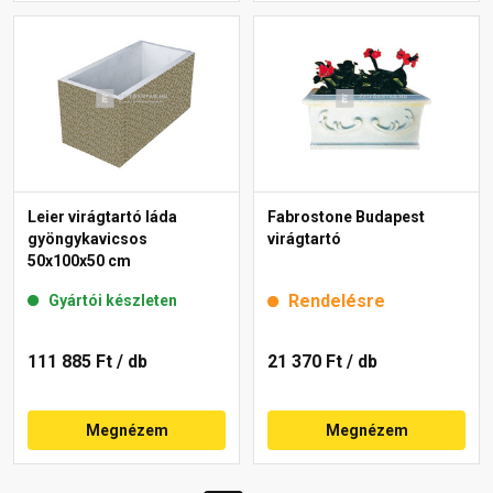
Leier virágtartó láda
Fabrostone Budapest
gyöngykavicsos
virágtartó
50x100x50 cm
Rendelésre
Gyártói készleten
111 885 Ft
/ db
21 370 Ft
/ db
Megnézem
Megnézem