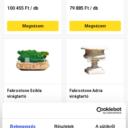
100 455 Ft
/ db
79 885 Ft
/ db
Megnézem
Megnézem
Fabrostone Szikla
Fabrostone Adria
virágtartó
virágtartó
Gyártói készleten
Gyártói készleten
Beleegyezés
Részletek
A sütikről
23 760 Ft
/ db
44 055 Ft
/ db