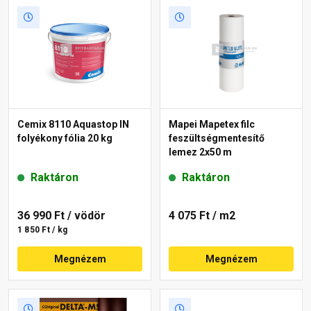
Cemix 8110 Aquastop IN
Mapei Mapetex filc
folyékony fólia 20 kg
feszültségmentesítő
lemez 2x50 m
Raktáron
Raktáron
36 990 Ft
/ vödör
4 075 Ft
/ m2
1 850 Ft / kg
Megnézem
Megnézem