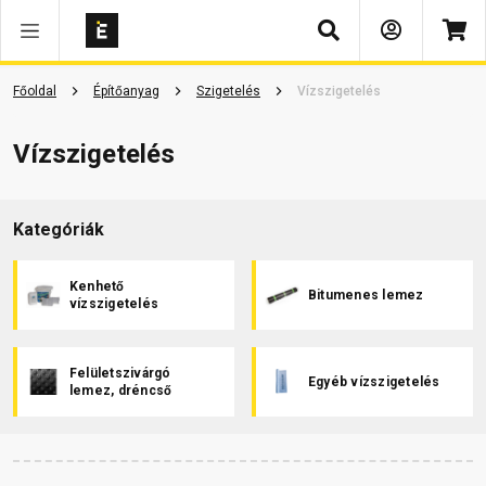
Keresés
Főoldal
Építőanyag
Szigetelés
Vízszigetelés
Vízszigetelés
Kategóriák
Kenhető
Bitumenes lemez
vízszigetelés
Felületszivárgó
Egyéb vízszigetelés
lemez, dréncső