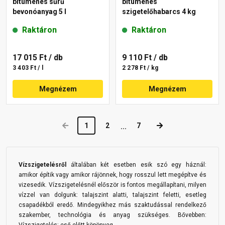
bitumenes sűrű
bitumenes
bevonóanyag 5 l
szigetelőhabarcs 4 kg
Raktáron
Raktáron
17 015 Ft
/ db
9 110 Ft
/ db
3 403 Ft / l
2 278 Ft / kg
Megnézem
Megnézem
1
2
7
...
Vízszigetelésről
általában két esetben esik szó egy háznál:
amikor építik vagy amikor rájönnek, hogy rosszul lett megépítve és
vizesedik. Vízszigetelésnél először is fontos megállapítani, milyen
vízzel van dolgunk: talajszint alatti, talajszint feletti, esetleg
csapadékból eredő. Mindegyikhez más szaktudással rendelkező
szakember, technológia és anyag szükséges. Bővebben: