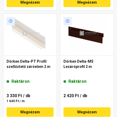
Megnézem
Megnézem
Dörken Delta-PT Profil
Dörken Delta-MS
szellőztető záróelem 2 m
Lezáróprofil 2 m
Raktáron
Raktáron
3 330 Ft
/ db
2 420 Ft
/ db
1 665 Ft / m
Megnézem
Megnézem