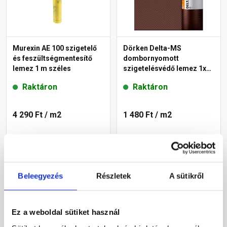
Murexin AE 100 szigetelő
Dörken Delta-MS
és feszültségmentesítő
dombornyomott
lemez 1 m széles
szigetelésvédő lemez 1x20
m
Raktáron
Raktáron
4 290 Ft
/ m2
1 480 Ft
/ m2
Megnézem
Megnézem
Beleegyezés
Részletek
A sütikről
Ez a weboldal sütiket használ