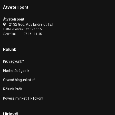
Átvételi pont
Átvételi pont
2132 Göd, Ady Endre út 121.
Hétfő - Péntek
07:15 - 16:15
Szombat
07:15 - 11:45
Rólunk
Kik vagyunk?
Elérhetőségeink
Olvasd blogunkat is!
Rólunk írták
Kövess minket TikTokon!
Hírlevél