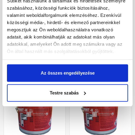
Sütiket használunk a tartalmak és hirdetések személyre
szabásához, közösségi funkciók biztosításához,
valamint weboldalforgalmunk elemzéséhez. Ezenkívül
Kemikál Bornit S
Murexin 1 KS
közösségi média-, hirdető- és elemező partnereinkkel
bitumenes sűrű
Folyékonyfólia kék 7 kg
megosztjuk az Ön weboldalhasználatra vonatkozó
bevonóanyag 25 l
adatait, akik kombinálhatják az adatokat más olyan
Raktáron
Raktáron
adatokkal, amelyeket Ön adott meg számukra vagy az
Ön által használt más szolgáltatásokból gyűjtöttek.
65 445 Ft
/ db
22 990 Ft
/ db
2 618 Ft / l
3 284 Ft / kg
Az összes engedélyezése
Megnézem
Megnézem
Testre szabás