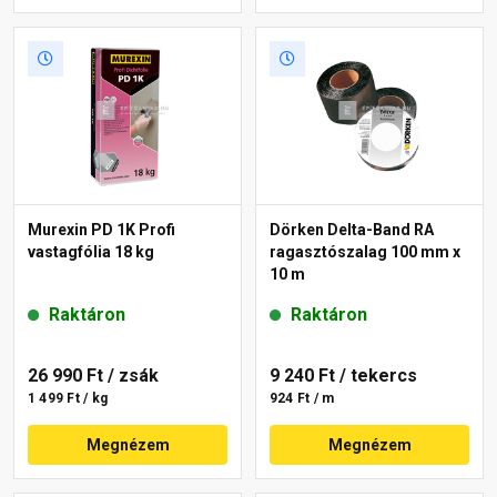
Murexin PD 1K Profi
Dörken Delta-Band RA
vastagfólia 18 kg
ragasztószalag 100 mm x
10 m
Raktáron
Raktáron
26 990 Ft
/ zsák
9 240 Ft
/ tekercs
1 499 Ft / kg
924 Ft / m
Megnézem
Megnézem