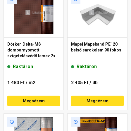
Dörken Delta-MS
Mapei Mapeband PE120
dombornyomott
belső sarokelem 90 fokos
szigetelésvédő lemez 2x20
m
Raktáron
Raktáron
1 480 Ft
/ m2
2 405 Ft
/ db
Megnézem
Megnézem