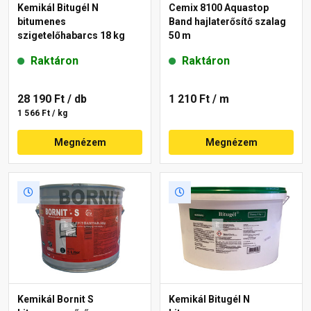
Kemikál Bitugél N
Cemix 8100 Aquastop
bitumenes
Band hajlaterősítő szalag
szigetelőhabarcs 18 kg
50 m
Raktáron
Raktáron
28 190 Ft
/ db
1 210 Ft
/ m
1 566 Ft / kg
Megnézem
Megnézem
Kemikál Bornit S
Kemikál Bitugél N