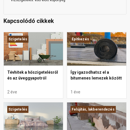
Vízszigetelés: eső előtt köpönyeg
Kapcsolódó cikkek
Szigetelés
Építkezés
Tévhitek a hőszigetelésről
Így igazodhatsz el a
és az üveggyapotról
bitumenes lemezek között
2 éve
1 éve
Szigetelés
Felújítás, lakberendezés