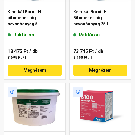
Kemikál Bornit H
Kemikál Bornit H
bitumenes híg
Bitumenes híg
bevonóanyag 5 l
bevonóanyag 25 l
Raktáron
Raktáron
18 475 Ft
/ db
73 745 Ft
/ db
3 695 Ft / l
2 950 Ft / l
Megnézem
Megnézem