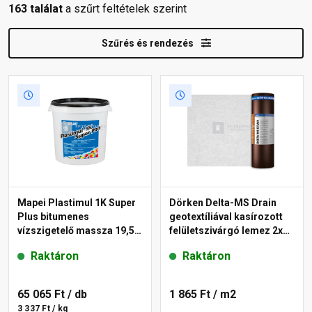
163 találat
a szűrt feltételek szerint
Szűrés és rendezés
Mapei Plastimul 1K Super
Dörken Delta-MS Drain
Plus bitumenes
geotextíliával kasírozott
vízszigetelő massza 19,5
felületszivárgó lemez 2x30
kg, 30 l
m
Raktáron
Raktáron
65 065 Ft
/ db
1 865 Ft
/ m2
3 337 Ft / kg