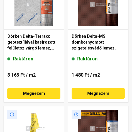
Dörken Delta-Terraxx
Dörken Delta-MS
geotextíliával kasírozott
dombornyomott
felületszivárgó lemez,
szigetelésvédő lemez
ragasztósávval 2,4x12,5 m
1,5x20 m
Raktáron
Raktáron
3 165 Ft
/ m2
1 480 Ft
/ m2
Megnézem
Megnézem