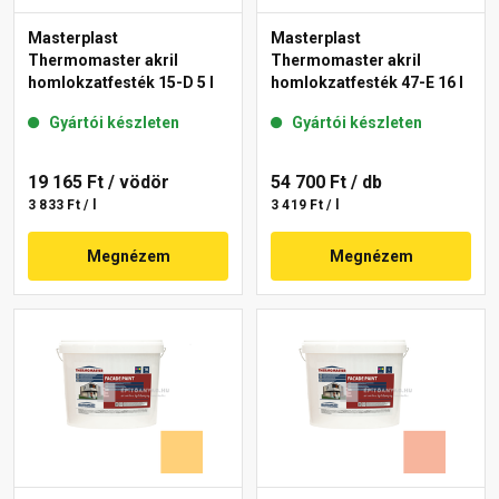
Masterplast
Masterplast
Thermomaster akril
Thermomaster akril
homlokzatfesték 15-D 5 l
homlokzatfesték 47-E 16 l
Gyártói készleten
Gyártói készleten
19 165 Ft
/ vödör
54 700 Ft
/ db
3 833 Ft / l
3 419 Ft / l
Megnézem
Megnézem