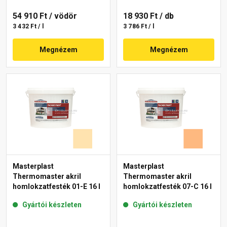
54 910 Ft
/ vödör
18 930 Ft
/ db
3 432 Ft / l
3 786 Ft / l
Megnézem
Megnézem
Masterplast
Masterplast
Thermomaster akril
Thermomaster akril
homlokzatfesték 01-E 16 l
homlokzatfesték 07-C 16 l
Gyártói készleten
Gyártói készleten