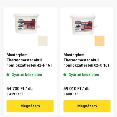
Masterplast
Masterplast
Thermomaster akril
Thermomaster akril
homlokzatfesték 42-F 16 l
homlokzatfesték 02-C 16 l
Gyártói készleten
Gyártói készleten
54 700 Ft
/ db
59 010 Ft
/ db
3 419 Ft / l
3 688 Ft / l
Megnézem
Megnézem