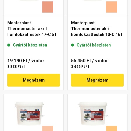
Masterplast
Masterplast
Thermomaster akril
Thermomaster akril
homlokzatfesték 17-C 5 l
homlokzatfesték 10-C 16 l
Gyártói készleten
Gyártói készleten
19 190 Ft
/ vödör
55 450 Ft
/ vödör
3 838 Ft / l
3 466 Ft / l
Megnézem
Megnézem