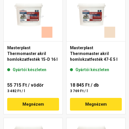
Masterplast
Masterplast
Thermomaster akril
Thermomaster akril
homlokzatfesték 15-D 16 l
homlokzatfesték 47-E 5 l
Gyártói készleten
Gyártói készleten
55 715 Ft
/ vödör
18 845 Ft
/ db
3 482 Ft / l
3 769 Ft / l
Megnézem
Megnézem