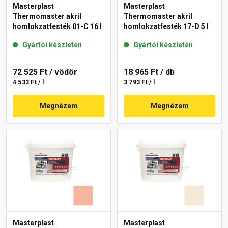
Masterplast
Masterplast
Thermomaster akril
Thermomaster akril
homlokzatfesték 01-C 16 l
homlokzatfesték 17-D 5 l
Gyártói készleten
Gyártói készleten
72 525 Ft
/ vödör
18 965 Ft
/ db
4 533 Ft / l
3 793 Ft / l
Megnézem
Megnézem
Masterplast
Masterplast