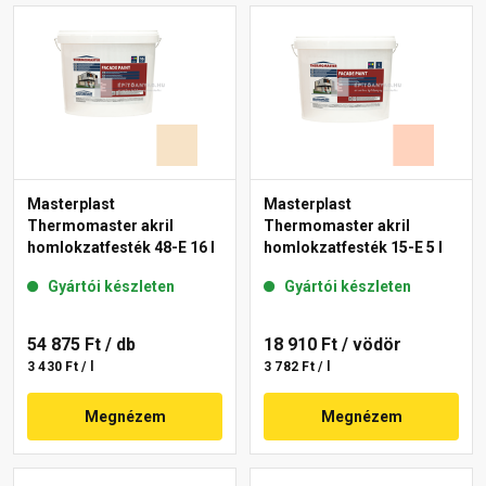
Masterplast
Masterplast
Thermomaster akril
Thermomaster akril
homlokzatfesték 48-E 16 l
homlokzatfesték 15-E 5 l
Gyártói készleten
Gyártói készleten
54 875 Ft
/ db
18 910 Ft
/ vödör
3 430 Ft / l
3 782 Ft / l
Megnézem
Megnézem