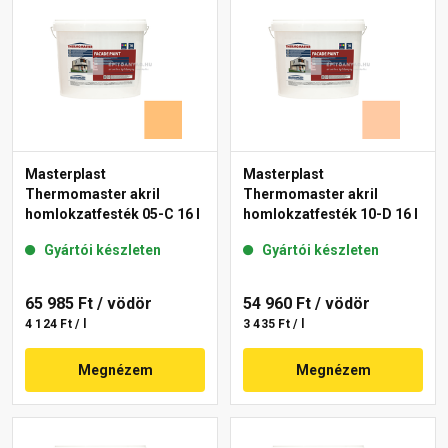
Masterplast
Masterplast
Thermomaster akril
Thermomaster akril
homlokzatfesték 05-C 16 l
homlokzatfesték 10-D 16 l
Gyártói készleten
Gyártói készleten
65 985 Ft
/ vödör
54 960 Ft
/ vödör
4 124 Ft / l
3 435 Ft / l
Megnézem
Megnézem