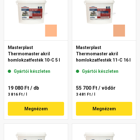
Masterplast
Masterplast
Thermomaster akril
Thermomaster akril
homlokzatfesték 10-C 5 l
homlokzatfesték 11-C 16 l
Gyártói készleten
Gyártói készleten
19 080 Ft
/ db
55 700 Ft
/ vödör
3 816 Ft / l
3 481 Ft / l
Megnézem
Megnézem