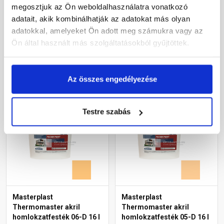
homlokzatfesték 05-D 5 l
homlokzatfesték 01-F 16 l
megosztjuk az Ön weboldalhasználatra vonatkozó
adatait, akik kombinálhatják az adatokat más olyan
Gyártói készleten
Gyártói készleten
adatokkal, amelyeket Ön adott meg számukra vagy az
Ön által használt más szolgáltatásokból gyűjtöttek.
19 690 Ft
/ db
55 120 Ft
/ vödör
3 938 Ft / l
3 445 Ft / l
Az összes engedélyezése
Megnézem
Megnézem
Testre szabás
Masterplast
Masterplast
Thermomaster akril
Thermomaster akril
homlokzatfesték 06-D 16 l
homlokzatfesték 05-D 16 l