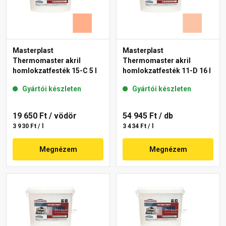
Masterplast
Masterplast
Thermomaster akril
Thermomaster akril
homlokzatfesték 15-C 5 l
homlokzatfesték 11-D 16 l
Gyártói készleten
Gyártói készleten
19 650 Ft
/ vödör
54 945 Ft
/ db
3 930 Ft / l
3 434 Ft / l
Megnézem
Megnézem