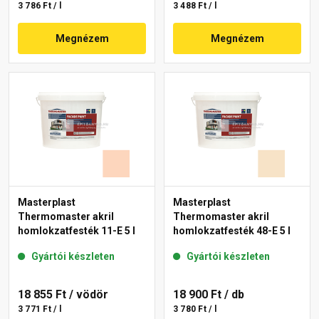
3 786 Ft / l
3 488 Ft / l
Megnézem
Megnézem
Masterplast
Masterplast
Thermomaster akril
Thermomaster akril
homlokzatfesték 11-E 5 l
homlokzatfesték 48-E 5 l
Gyártói készleten
Gyártói készleten
18 855 Ft
/ vödör
18 900 Ft
/ db
3 771 Ft / l
3 780 Ft / l