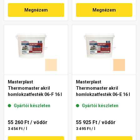
Megnézem
Megnézem
Masterplast
Masterplast
Thermomaster akril
Thermomaster akril
homlokzatfesték 06-F 16 l
homlokzatfesték 06-E 16 l
Gyártói készleten
Gyártói készleten
55 260 Ft
/ vödör
55 925 Ft
/ vödör
3 454 Ft / l
3 495 Ft / l