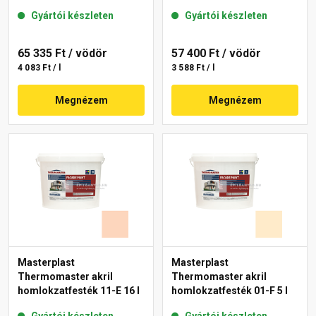
Gyártói készleten
Gyártói készleten
65 335 Ft
/ vödör
57 400 Ft
/ vödör
4 083 Ft / l
3 588 Ft / l
Megnézem
Megnézem
Masterplast
Masterplast
Thermomaster akril
Thermomaster akril
homlokzatfesték 11-E 16 l
homlokzatfesték 01-F 5 l