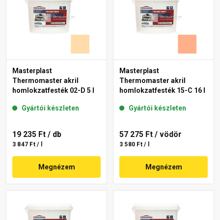
Masterplast
Masterplast
Thermomaster akril
Thermomaster akril
homlokzatfesték 02-D 5 l
homlokzatfesték 15-C 16 l
Gyártói készleten
Gyártói készleten
19 235 Ft
/ db
57 275 Ft
/ vödör
3 847 Ft / l
3 580 Ft / l
Megnézem
Megnézem