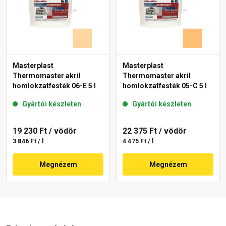
Masterplast
Masterplast
Thermomaster akril
Thermomaster akril
homlokzatfesték 06-E 5 l
homlokzatfesték 05-C 5 l
Gyártói készleten
Gyártói készleten
19 230 Ft
/ vödör
22 375 Ft
/ vödör
3 846 Ft / l
4 475 Ft / l
Megnézem
Megnézem