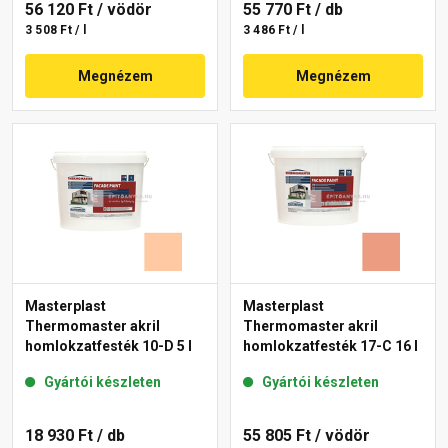
56 120 Ft
/ vödör
55 770 Ft
/ db
3 508 Ft / l
3 486 Ft / l
Megnézem
Megnézem
Masterplast
Masterplast
Thermomaster akril
Thermomaster akril
homlokzatfesték 10-D 5 l
homlokzatfesték 17-C 16 l
Gyártói készleten
Gyártói készleten
18 930 Ft
/ db
55 805 Ft
/ vödör