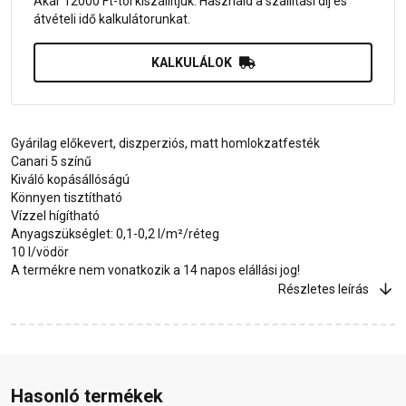
Akár 12000 Ft-tól kiszállítjuk. Használd a szállítási díj és
átvételi idő kalkulátorunkat.
KALKULÁLOK
Gyárilag előkevert, diszperziós, matt homlokzatfesték
Canari 5 színű
Kiváló kopásállóságú
Könnyen tisztítható
Vízzel hígítható
Anyagszükséglet: 0,1-0,2 l/m²/réteg
10 l/vödör
A termékre nem vonatkozik a 14 napos elállási jog!
Részletes leírás
Hasonló termékek