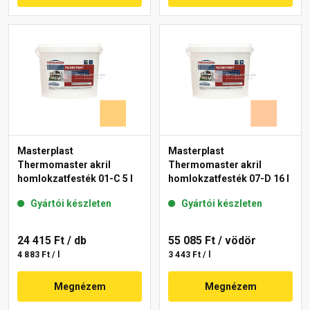
Masterplast
Masterplast
Thermomaster akril
Thermomaster akril
homlokzatfesték 01-C 5 l
homlokzatfesték 07-D 16 l
Gyártói készleten
Gyártói készleten
24 415 Ft
/ db
55 085 Ft
/ vödör
4 883 Ft / l
3 443 Ft / l
Megnézem
Megnézem