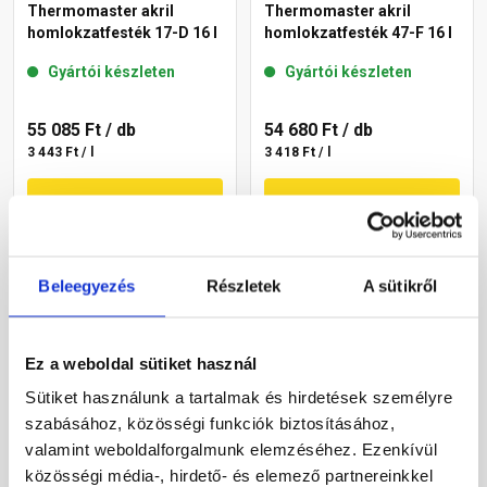
Thermomaster akril
Thermomaster akril
homlokzatfesték 17-D 16 l
homlokzatfesték 47-F 16 l
Gyártói készleten
Gyártói készleten
55 085 Ft
/ db
54 680 Ft
/ db
3 443 Ft / l
3 418 Ft / l
Megnézem
Megnézem
Beleegyezés
Részletek
A sütikről
Ez a weboldal sütiket használ
Sütiket használunk a tartalmak és hirdetések személyre
szabásához, közösségi funkciók biztosításához,
valamint weboldalforgalmunk elemzéséhez. Ezenkívül
Masterplast
Masterplast
Thermomaster akril
Thermomaster akril
közösségi média-, hirdető- és elemező partnereinkkel