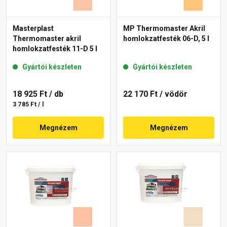
Masterplast
MP Thermomaster Akril
Thermomaster akril
homlokzatfesték 06-D, 5 l
homlokzatfesték 11-D 5 l
Gyártói készleten
Gyártói készleten
18 925 Ft
/ db
22 170 Ft
/ vödör
3 785 Ft / l
Megnézem
Megnézem