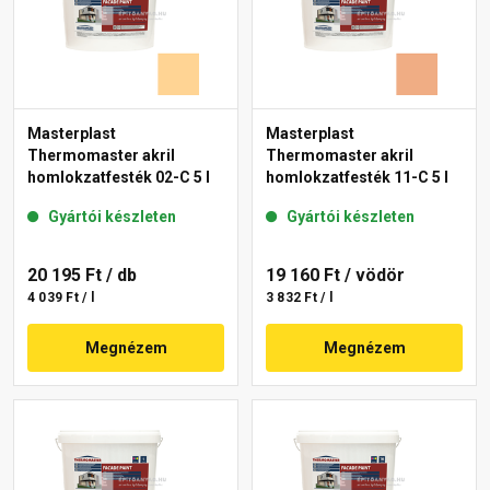
Masterplast
Masterplast
Thermomaster akril
Thermomaster akril
homlokzatfesték 02-C 5 l
homlokzatfesték 11-C 5 l
Gyártói készleten
Gyártói készleten
20 195 Ft
/ db
19 160 Ft
/ vödör
4 039 Ft / l
3 832 Ft / l
Megnézem
Megnézem