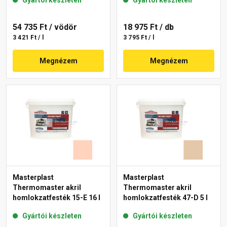
Gyártói készleten
Gyártói készleten
54 735 Ft
/ vödör
18 975 Ft
/ db
3 421 Ft / l
3 795 Ft / l
Megnézem
Megnézem
Masterplast
Masterplast
Thermomaster akril
Thermomaster akril
homlokzatfesték 15-E 16 l
homlokzatfesték 47-D 5 l
Gyártói készleten
Gyártói készleten