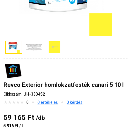
Revco Exterior homlokzatfesték canari 5 10 l
Cikkszám:
UH-333452
0
0 értékelés
0 kérdés
59 165 Ft
/db
5 916 Ft / l