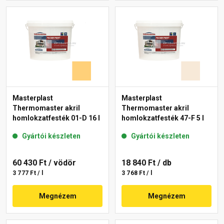
Masterplast
Masterplast
Thermomaster akril
Thermomaster akril
homlokzatfesték 01-D 16 l
homlokzatfesték 47-F 5 l
Gyártói készleten
Gyártói készleten
60 430 Ft
/ vödör
18 840 Ft
/ db
3 777 Ft / l
3 768 Ft / l
Megnézem
Megnézem