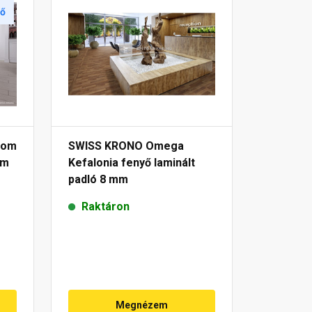
tő
iom
SWISS KRONO Omega
mm
Kefalonia fenyő laminált
padló 8 mm
Raktáron
Megnézem