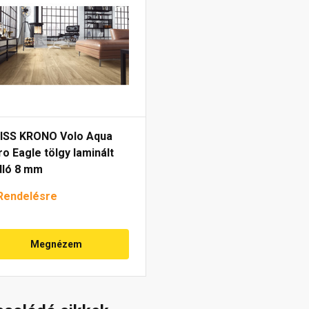
ISS KRONO Volo Aqua
o Eagle tölgy laminált
dló 8 mm
Rendelésre
Megnézem