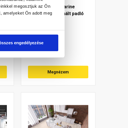
einkkel megosztjuk az Ön
SWISS KRONO Marine
l, amelyeket Ön adott meg
Japán tölgy laminált padló
10 mm
Rendelésre
összes engedélyezése
Megnézem