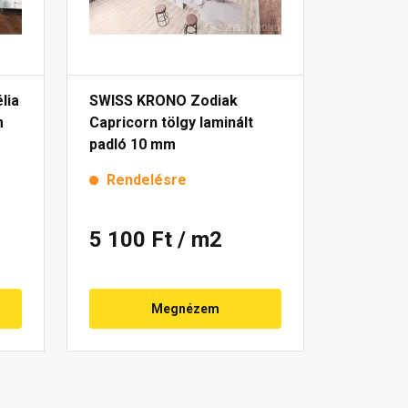
lia
SWISS KRONO Zodiak
m
Capricorn tölgy laminált
padló 10 mm
Rendelésre
5 100 Ft
/ m2
Megnézem