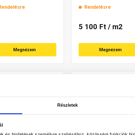
Rendelésre
Rendelésre
5 100 Ft
/ m2
Megnézem
Megnézem
Részletek
ál
mak és hirdetések személyre szabásához, közösségi funkciók biz