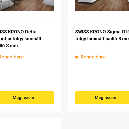
ISS KRONO Delta
SWISS KRONO Sigma Ofé
intiai tölgy laminált
tölgy laminált padló 8 m
dló 8 mm
Rendelésre
Rendelésre
Megnézem
Megnézem