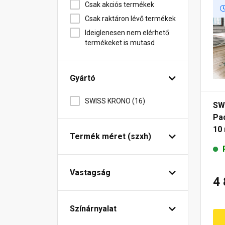
Csak akciós termékek
Csak raktáron lévő termékek
Ideiglenesen nem elérhető
termékeket is mutasd
Gyártó
SWISS KRONO (16)
SW
Pac
10
Termék méret (szxh)
Vastagság
4
Színárnyalat