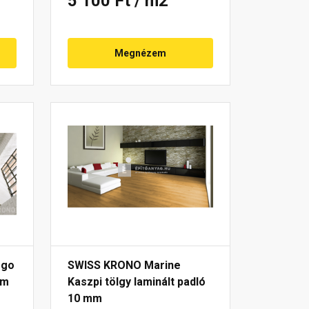
5 100 Ft
/ m2
Megnézem
rgo
SWISS KRONO Marine
mm
Kaszpi tölgy laminált padló
10 mm