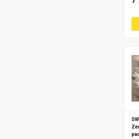
7
SW
Zer
pa