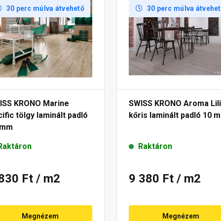
30 perc múlva átvehető
30 perc múlva átvehe
ISS KRONO Marine
SWISS KRONO Aroma Lil
ific tölgy laminált padló
kőris laminált padló 10 
 mm
Raktáron
Raktáron
 830 Ft
/ m2
9 380 Ft
/ m2
Megnézem
Megnézem