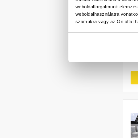
weboldalforgalmunk elemzésé
SW
weboldalhasználatra vonatko
töl
számukra vagy az Ön által ha
5