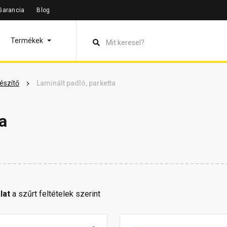
Garancia
Blog
Termékek
gészítő
Laminált padló, parketta
a
lat
a szűrt feltételek szerint