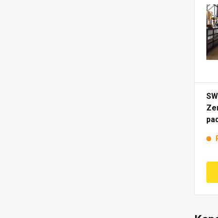
SW
Zer
pa