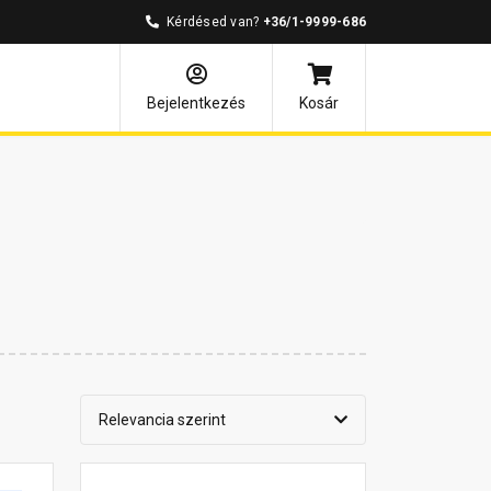
Kérdésed van?
+36/1-9999-686
Bejelentkezés
Kosár
Relevancia szerint