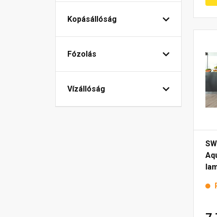
Kopásállóság
Fózolás
Vízállóság
SW
Aqu
lam