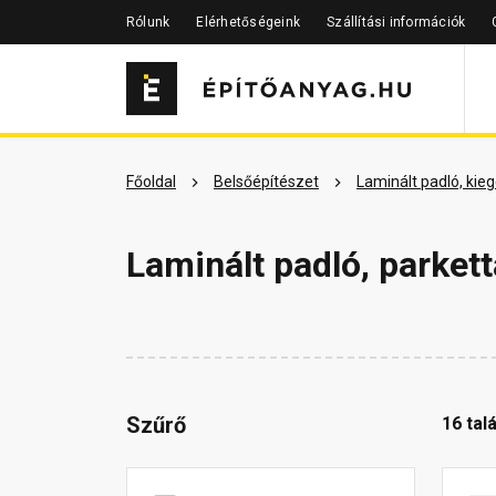
Rólunk
Elérhetőségeink
Szállítási információk
Főoldal
Belsőépítészet
Laminált padló, kie
Laminált padló, parkett
Szűrő
16 talá