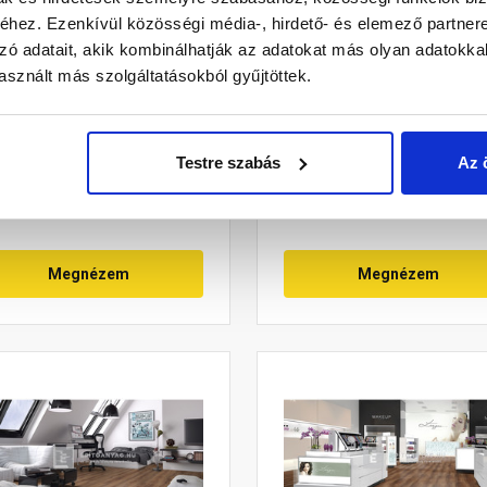
hez. Ezenkívül közösségi média-, hirdető- és elemező partner
ISS KRONO Zodiak Libra
SWISS KRONO Volo Aqua
zó adatait, akik kombinálhatják az adatokat más olyan adatokka
gy laminált padló 10 mm
Zero Lark tölgy laminált
sznált más szolgáltatásokból gyűjtöttek.
padló 8 mm
Rendelésre
Rendelésre
Testre szabás
Az 
 100 Ft
/ m2
Megnézem
Megnézem