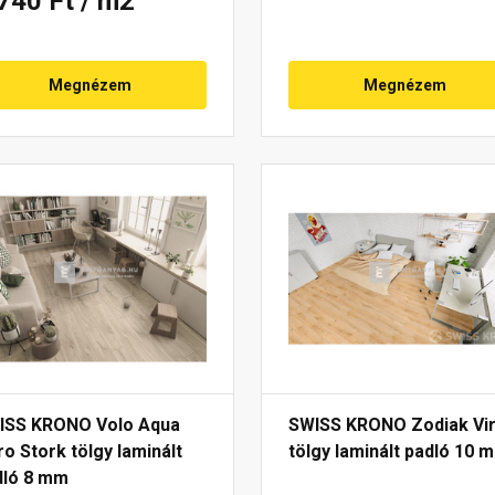
 740 Ft
/ m2
Megnézem
Megnézem
ISS KRONO Volo Aqua
SWISS KRONO Zodiak Vi
o Stork tölgy laminált
tölgy laminált padló 10 
dló 8 mm