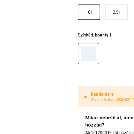
10 l
2,5 l
Színkód:
bounty 1
Rendelésre
Átvehető akár: 2026-08-1
Mikor vehető át, menny
hozzád?
Akár 12000 Ft-tól kiszállít