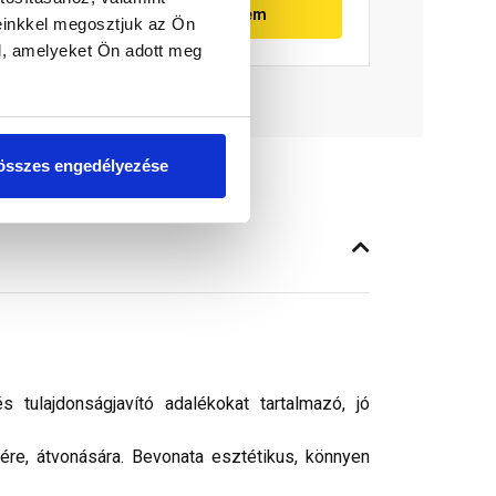
Megnézem
einkkel megosztjuk az Ön
l, amelyeket Ön adott meg
összes engedélyezése
tulajdonságjavító adalékokat tartalmazó, jó
sére, átvonására. Bevonata esztétikus, könnyen