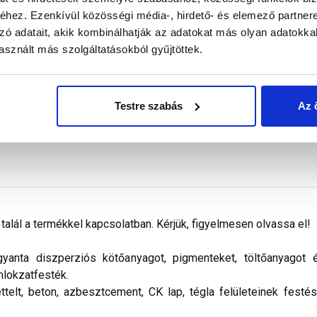
Megnézem
Megnézem
hez. Ezenkívül közösségi média-, hirdető- és elemező partner
zó adatait, akik kombinálhatják az adatokat más olyan adatokka
sznált más szolgáltatásokból gyűjtöttek.
Testre szabás
Az 
alál a termékkel kapcsolatban. Kérjük, figyelmesen olvassa el!
nta diszperziós kötőanyagot, pigmenteket, töltőanyagot és 
mlokzatfesték.
ettelt, beton, azbesztcement, CK lap, tégla felületeinek festé