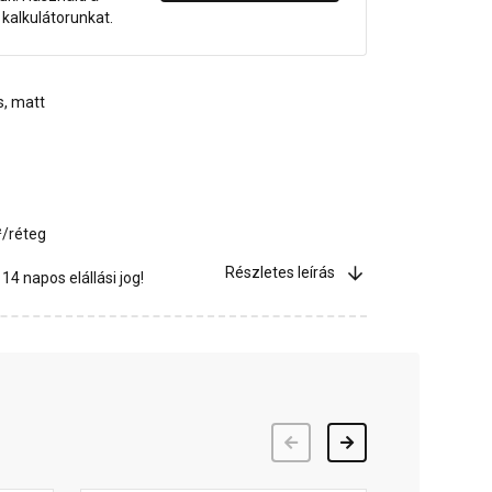
dő kalkulátorunkat.
s, matt
²/réteg
Részletes leírás
4 napos elállási jog!
Előző
Következő