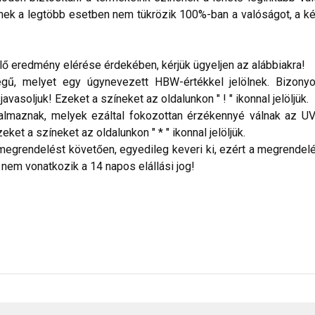
nek a legtöbb esetben nem tükrözik 100%-ban a valóságot, a ké
 eredmény elérése érdekében, kérjük ügyeljen az alábbiakra!
ű, melyet egy úgynevezett HBW-értékkel jelölnek. Bizonyos
vasoljuk! Ezeket a színeket az oldalunkon " ! " ikonnal jelöljük.
talmaznak, melyek ezáltal fokozottan érzékennyé válnak az UV
ket a színeket az oldalunkon " * " ikonnal jelöljük.
megrendelést követően, egyedileg keveri ki, ezért a megrendelés
 nem vonatkozik a 14 napos elállási jog!