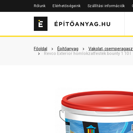
Rólunk
Elérhetőségeink
Szállítási információk
Szükséged lehet rá
Részletes 
Főoldal
Építőanyag
Vakolat, csemperagaszt
Revco Exterior homlokzatfesték bounty 1 10 l