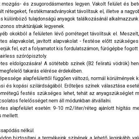
 mozgás- és zsugorodásmentes legyen. Vakolt felület és beton
lt rétegeket, festékmaradványokat távolítsuk el, illetve a nagyob
és különböző tulajdonságú anyagok találkozásánál alkalmazzunk
 azonos struktúrájúak legyenek.
 okokból a felületen lévő porréteget távolítsuk el. Meszelt, 
lites alapvakolat, javított alapvakolat - festése előtt szüks
rjük fel, ezt a folyamatot kis fordulatszámon, fúrógépbe fogott
irless szórópisztoly.
tes eldolgozására! A sötétebb színek (B2 feliratú vödrök) hen
megfelelő takarás elérése érdekében.
ssége alapfelülettől függően változó, normál körülmények köz
i és kopási szilárdságából. Erőteljes színek választása eseté
áromrétegű festés szükséges lehet, tehát az anyagszükséglet m
csolatos felelősséget nem áll módunkban átvállalni.
 alapfelület esetén: 9-10 m2/liter/réteg ajánlott hígítás mell
s mellett.
sapódás nélkül.
don biztosítani a termékeink színének a lehető leginkább val