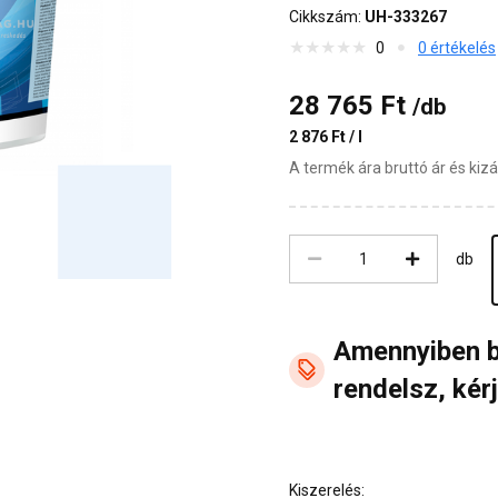
Cikkszám:
UH-333267
0
0 értékelés
28 765 Ft
/db
2 876 Ft / l
A termék ára bruttó ár és ki
db
Amennyiben 
rendelsz, kérj
Kiszerelés: