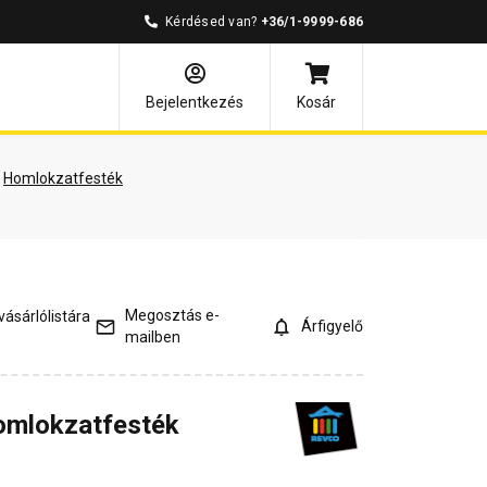
Kérdésed van?
+36/1-9999-686
árlói vélemények
Kérdések és válaszok
Bejelentkezés
Kosár
Homlokzatfesték
Megosztás e-
ásárlólistára
Árfigyelő
mailben
homlokzatfesték