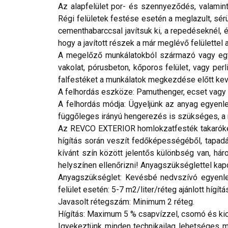
Az alapfelület por- és szennyeződés, valamint
Régi felületek festése esetén a meglazult, sérü
cementhabarccsal javítsuk ki, a repedéseknél, 
hogy a javított részek a már meglévő felülettel
A megelőző munkálatokból származó vagy egyéb
vakolat, pórusbeton, kőporos felület, vagy per
falfestéket a munkálatok megkezdése előtt keve
A felhordás eszköze: Pamuthenger, ecset vagy a
A felhordás módja: Ügyeljünk az anyag egyenle
függőleges irányú hengerezés is szükséges, a 
Az REVCO EXTERIOR homlokzatfesték takaróképe
hígítás során veszít fedőképességéből, tapadás
kívánt szín között jelentős különbség van, h
helyszínen ellenőrizni! Anyagszükséglettel kap
Anyagszükséglet: Kevésbé nedvszívó egyenletes
felület esetén: 5-7 m2/liter/réteg ajánlott hígítá
Javasolt rétegszám: Minimum 2 réteg.
Hígítás: Maximum 5 % csapvízzel, csomó és kic
Igyekeztünk minden technikailag lehetséges mó