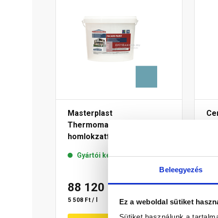
Masterplast
Ce
Thermomaster akril
di
homlokzatfesték 36-C 16 l
ho
15 
Gyártói készleten
Beleegyezés
88 120 Ft
/ db
6
5 508 Ft / l
13 7
Ez a weboldal sütiket haszn
Sütiket használunk a tartal