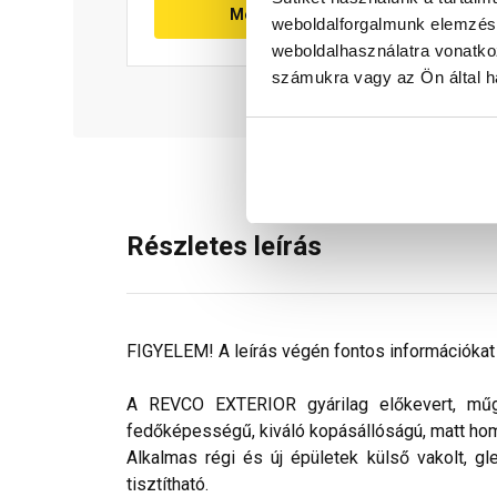
Megnézem
weboldalforgalmunk elemzésé
weboldalhasználatra vonatko
számukra vagy az Ön által ha
Részletes leírás
FIGYELEM! A leírás végén fontos információkat t
A REVCO EXTERIOR gyárilag előkevert, műgya
fedőképességű, kiváló kopásállóságú, matt ho
Alkalmas régi és új épületek külső vakolt, gl
tisztítható.