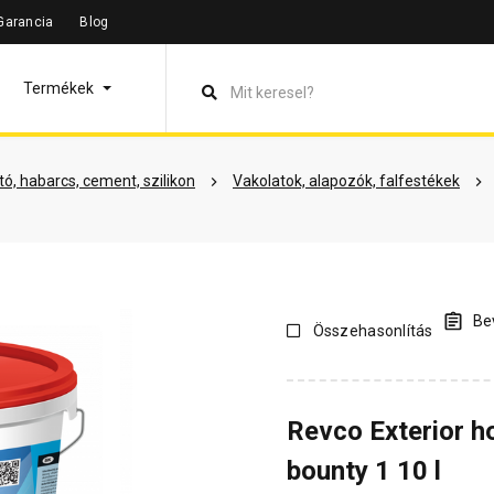
Garancia
Blog
leírás
Termékinformáció
Színek
Dokumentumok
Vás
Termékek
ó, habarcs, cement, szilikon
Vakolatok, alapozók, falfestékek
Bev
Összehasonlítás
Revco Exterior 
bounty 1 10 l