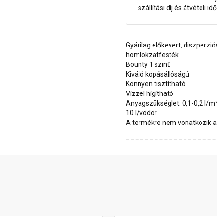
szállítási díj és átvételi i
Gyárilag előkevert, diszperzió
homlokzatfesték
Bounty 1 színű
Kiváló kopásállóságú
Könnyen tisztítható
Vízzel hígítható
Anyagszükséglet: 0,1-0,2 l/m
10 l/vödör
A termékre nem vonatkozik a 1