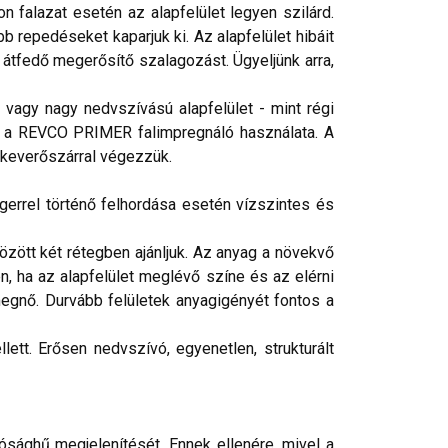
 falazat esetén az alapfelület legyen szilárd.
b repedéseket kaparjuk ki. Az alapfelület hibáit
 átfedő megerősítő szalagozást. Ügyeljünk arra,
vagy nagy nedvszívású alapfelület - mint régi
éges a REVCO PRIMER falimpregnáló használata. A
 keverőszárral végezzük.
gerrel történő felhordása esetén vízszintes és
ött két rétegben ajánljuk. Az anyag a növekvő
n, ha az alapfelület meglévő színe és az elérni
egnő. Durvább felületek anyagigényét fontos a
ett. Erősen nedvszívó, egyenetlen, strukturált
ósághű megjelenítését. Ennek ellenére, mivel a