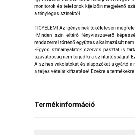
monitorok és telefonok kijelzőin megjelenő szí
a tényleges színektől.
FIGYELEM! Az igényeinek tökéletesen megfelelő
-Minden szín eltérő fényvisszaverő képesség
rendszerrel történő együttes alkalmazását nem ja
-Egyes színárnyalatok szerves pasztát is tar
szavatosság nem terjed ki a színtartósságra! Eze
A színes vakolatokat és alapozókat a gyártó a 
a teljes vételár kifizetése! Ezekre a termékekre
Termékinformáció