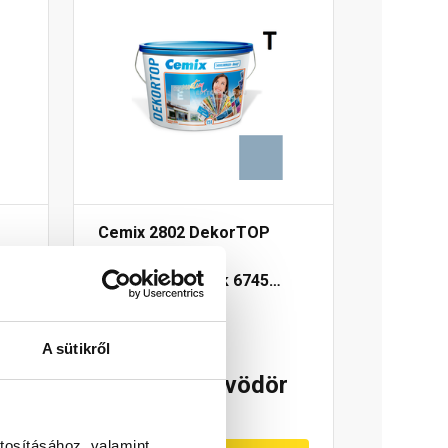
Cemix 2802 DekorTOP
diszperziós
lue
homlokzatfesték 6745
intense 15 l
Rendelésre
A sütikről
r
70 415 Ft
/ vödör
15 648 Ft / l
tosításához, valamint