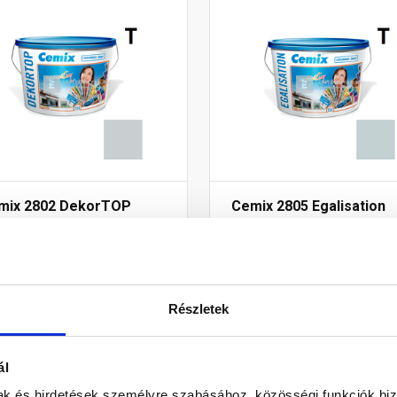
mix 2802 DekorTOP
Cemix 2805 Egalisation
szperziós
színfelújító
mlokzatfesték 4743 blue
homlokzatfesték 4723 b
l
15 l
Rendelésre
Rendelésre
Részletek
1 930 Ft
/ vödör
85 025 Ft
/ vödö
62 Ft / l
5 668 Ft / l
ál
mak és hirdetések személyre szabásához, közösségi funkciók biz