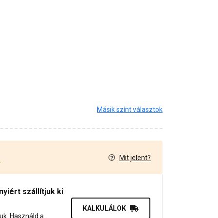
Másik színt választok
Mit jelent?
4
iért szállítjuk ki
KALKULÁLOK
juk. Használd a