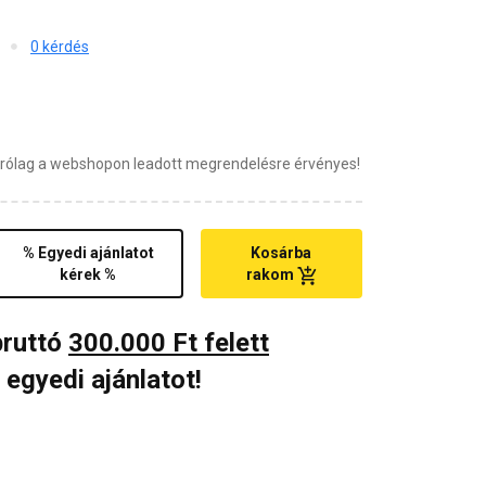
0 kérdés
zárólag a webshopon leadott megrendelésre érvényes!
% Egyedi ajánlatot
Kosárba
kérek %
rakom
bruttó
300.000 Ft felett
 egyedi ajánlatot!