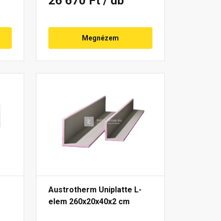
26 670 Ft
/ db
Megnézem
Austrotherm Uniplatte L-
elem 260x20x40x2 cm