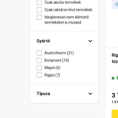
Csak akciós termékek
Csak raktáron lévő termékek
Ideiglenesen nem elérhető
termékeket is mutasd
Gyártó
Austrotherm (21)
Ri
Botament (14)
tűz
Mapei (6)
Rigips (7)
Típusa
3
1 57