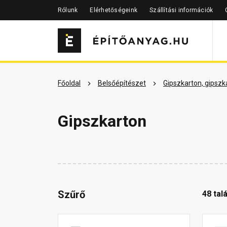
Rólunk
Elérhetőségeink
Szállítási információk
Főoldal
Belsőépítészet
Gipszkarton, gipszk
Gipszkarton
Szűrő
48 talá