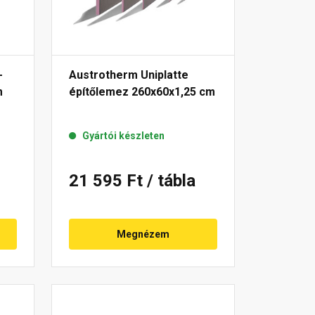
-
Austrotherm Uniplatte
m
építőlemez 260x60x1,25 cm
Gyártói készleten
21 595 Ft
/ tábla
Megnézem