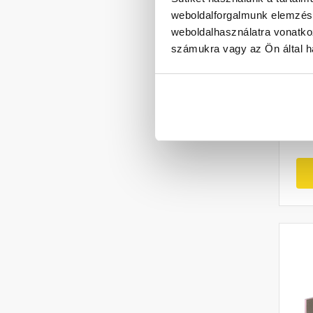
Au
weboldalforgalmunk elemzésé
ép
weboldalhasználatra vonatko
számukra vagy az Ön által ha
2