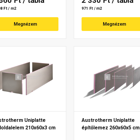
 860 Ft
/ tábla
2 330 Ft
/ tábla
8 Ft / m2
971 Ft / m2
Megnézem
Megnézem
strotherm Uniplatte
Austrotherm Uniplatte
doldalelem 210x60x3 cm
építőlemez 260x60x5 cm