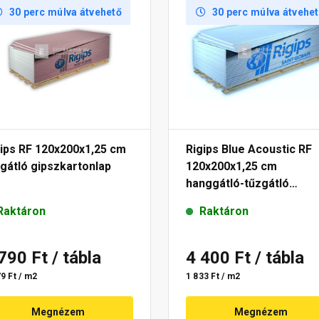
30 perc múlva átvehető
30 perc múlva átvehe
gips RF 120x200x1,25 cm
Rigips Blue Acoustic RF
gátló gipszkartonlap
120x200x1,25 cm
hanggátló-tűzgátló
gipszkartonlap
Raktáron
Raktáron
 790 Ft
/ tábla
4 400 Ft
/ tábla
9 Ft / m2
1 833 Ft / m2
Megnézem
Megnézem