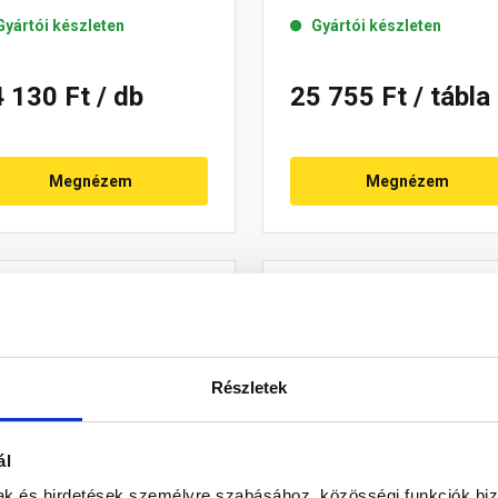
Gyártói készleten
Gyártói készleten
4 130 Ft
/ db
25 755 Ft
/ tábla
Megnézem
Megnézem
Részletek
ál
mak és hirdetések személyre szabásához, közösségi funkciók biz