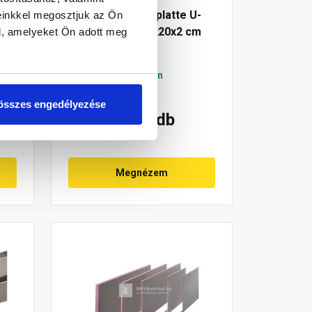
Austrotherm Uniplatte U-
einkkel megosztjuk az Ön
elem 260x20x20x20x2 cm
l, amelyeket Ön adott meg
Gyártói készleten
összes engedélyezése
31 750 Ft
/ db
Megnézem