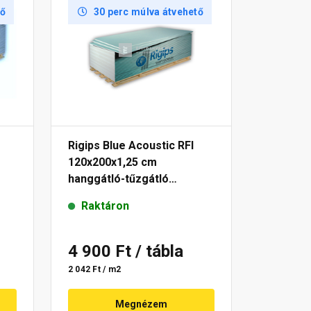
tő
30 perc múlva átvehető
Rigips Blue Acoustic RFI
120x200x1,25 cm
hanggátló-tűzgátló
impregnált gipszkartonlap
Raktáron
4 900 Ft
/ tábla
2 042 Ft / m2
Megnézem