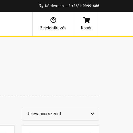
Kérdésed van?
+36/1-9999-686
Bejelentkezés
Kosár
Relevancia szerint