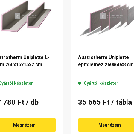
trotherm Uniplatte L-
Austrotherm Uniplatte
em 260x15x15x2 cm
építőlemez 260x60x8 cm
Gyártói készleten
Gyártói készleten
7 780 Ft
/ db
35 665 Ft
/ tábla
Megnézem
Megnézem