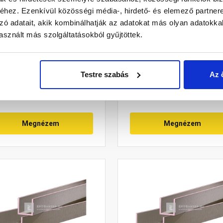
strotherm Uniplatte
Austrotherm Uniplatte
hez. Ezenkívül közösségi média-, hirdető- és elemező partner
ítőlemez 260x60x3 cm
Építőlemez 260x60x4 cm
zó adatait, akik kombinálhatják az adatokat más olyan adatokka
sznált más szolgáltatásokból gyűjtöttek.
Gyártói készleten
Gyártói készleten
Testre szabás
Az 
2 785 Ft
/ tábla
23 775 Ft
/ tábla
Megnézem
Megnézem