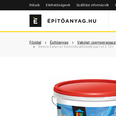
Rólunk
Elérhetőségeink
Szállítási információk
Szükséged lehet rá
Részletes 
Főoldal
Építőanyag
Vakolat, csemperagaszt
Revco Exterior homlokzatfesték parrot 3 10 l