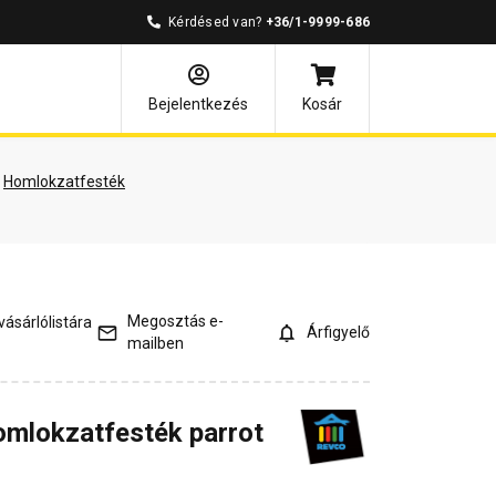
Kérdésed van?
+36/1-9999-686
árlói vélemények
Kérdések és válaszok
Bejelentkezés
Kosár
Homlokzatfesték
Megosztás e-
ásárlólistára
Árfigyelő
mailben
omlokzatfesték parrot