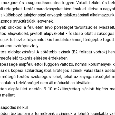
 mozgás- és zsugorodásmentes legyen. Vakolt felület és beton
lt rétegeket, festékmaradványokat távolítsuk el, illetve a nagyob
és különböző tulajdonságú anyagok találkozásánál alkalmazzunk
 azonos struktúrájúak legyenek.
 okokból a felületen lévő porréteget távolítsuk el. Meszelt, 
lites alapvakolat, javított alapvakolat - festése előtt szüks
rjük fel, ezt a folyamatot kis fordulatszámon, fúrógépbe fogott
irless szórópisztoly.
tes eldolgozására! A sötétebb színek (B2 feliratú vödrök) hen
megfelelő takarás elérése érdekében.
ssége alapfelülettől függően változó, normál körülmények köz
i és kopási szilárdságából. Erőteljes színek választása eseté
áromrétegű festés szükséges lehet, tehát az anyagszükséglet m
csolatos felelősséget nem áll módunkban átvállalni.
 alapfelület esetén: 9-10 m2/liter/réteg ajánlott hígítás mell
s mellett.
sapódás nélkül.
don biztosítani a termékeink színének a lehető leginkább val