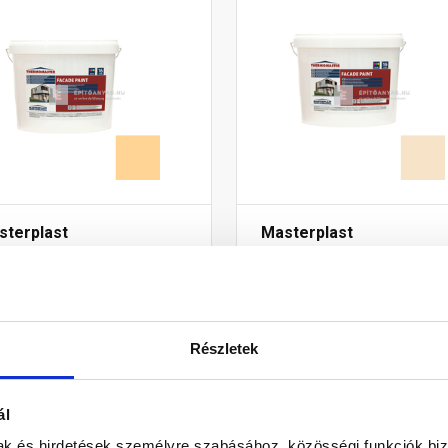
sterplast
Masterplast
ermomaster akril
Thermomaster akril
lokzatfesték 02-C 16 l
homlokzatfesték 48-E 16
Gyártói készleten
Gyártói készleten
Részletek
9 010 Ft
/ db
54 875 Ft
/ db
8 Ft / l
3 430 Ft / l
ál
mak és hirdetések személyre szabásához, közösségi funkciók biz