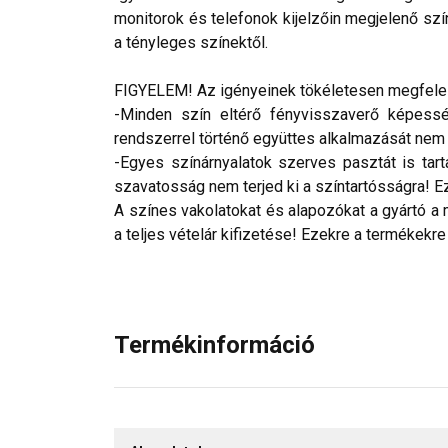
monitorok és telefonok kijelzőin megjelenő szí
a tényleges színektől.
FIGYELEM! Az igényeinek tökéletesen megfelelő
-Minden szín eltérő fényvisszaverő képesség
rendszerrel történő együttes alkalmazását nem ja
-Egyes színárnyalatok szerves pasztát is tar
szavatosság nem terjed ki a színtartósságra! Eze
A színes vakolatokat és alapozókat a gyártó a 
a teljes vételár kifizetése! Ezekre a termékekre
Termékinformáció