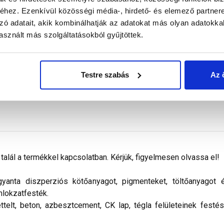
Megnézem
Megnézem
hez. Ezenkívül közösségi média-, hirdető- és elemező partner
zó adatait, akik kombinálhatják az adatokat más olyan adatokka
sznált más szolgáltatásokból gyűjtöttek.
Testre szabás
Az 
alál a termékkel kapcsolatban. Kérjük, figyelmesen olvassa el!
nta diszperziós kötőanyagot, pigmenteket, töltőanyagot és 
mlokzatfesték.
ettelt, beton, azbesztcement, CK lap, tégla felületeinek festé