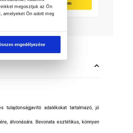
Megnézem
einkkel megosztjuk az Ön
l, amelyeket Ön adott meg
összes engedélyezése
tulajdonságjavító adalékokat tartalmazó, jó
sére, átvonására. Bevonata esztétikus, könnyen