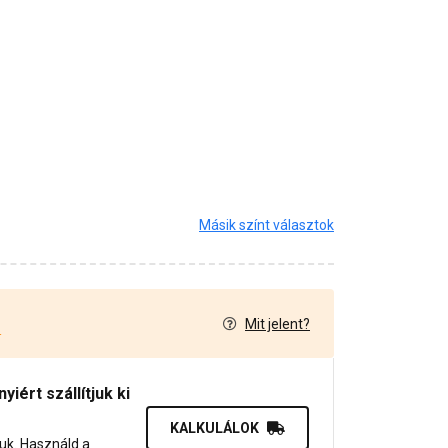
Másik színt választok
Mit jelent?
4
iért szállítjuk ki
KALKULÁLOK
juk. Használd a