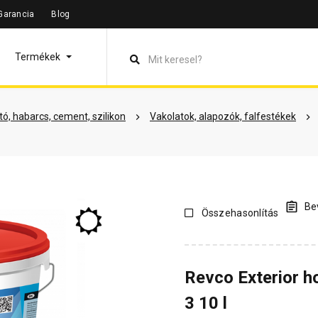
Garancia
Blog
leírás
Termékinformáció
Színek
Dokumentumok
Vás
Termékek
ó, habarcs, cement, szilikon
Vakolatok, alapozók, falfestékek
Bev
Összehasonlítás
Revco Exterior h
3 10 l