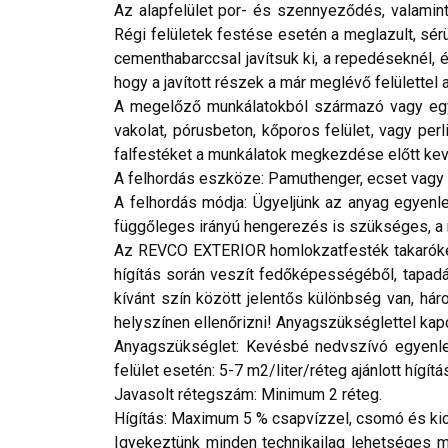
Az alapfelület por- és szennyeződés, valamint
Régi felületek festése esetén a meglazult, sérü
cementhabarccsal javítsuk ki, a repedéseknél, 
hogy a javított részek a már meglévő felülettel
A megelőző munkálatokból származó vagy egyéb
vakolat, pórusbeton, kőporos felület, vagy per
falfestéket a munkálatok megkezdése előtt keve
A felhordás eszköze: Pamuthenger, ecset vagy a
A felhordás módja: Ügyeljünk az anyag egyenle
függőleges irányú hengerezés is szükséges, a 
Az REVCO EXTERIOR homlokzatfesték takaróképe
hígítás során veszít fedőképességéből, tapadás
kívánt szín között jelentős különbség van, h
helyszínen ellenőrizni! Anyagszükséglettel kap
Anyagszükséglet: Kevésbé nedvszívó egyenletes
felület esetén: 5-7 m2/liter/réteg ajánlott hígítá
Javasolt rétegszám: Minimum 2 réteg.
Hígítás: Maximum 5 % csapvízzel, csomó és kic
Igyekeztünk minden technikailag lehetséges mó