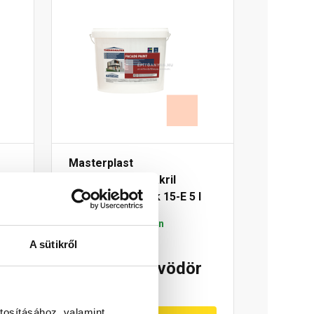
Masterplast
Thermomaster akril
 l
homlokzatfesték 15-E 5 l
Gyártói készleten
A sütikről
18 910 Ft
/ vödör
3 782 Ft / l
tosításához, valamint