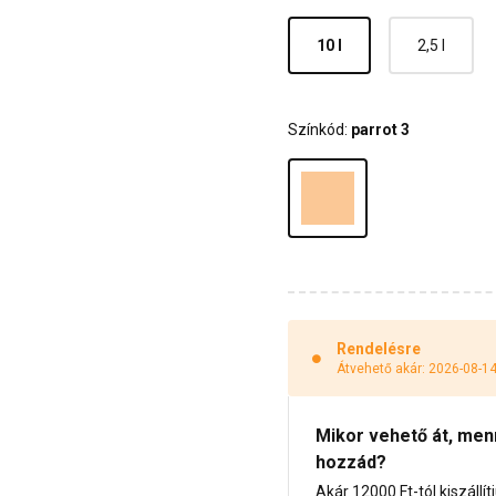
10 l
2,5 l
Színkód:
parrot 3
Rendelésre
Átvehető akár: 2026-08-1
Mikor vehető át, menny
hozzád?
Akár 12000 Ft-tól kiszállít