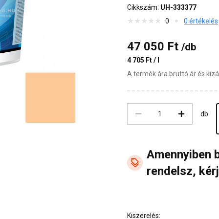
Cikkszám:
UH-333377
0
0 értékelés
47 050 Ft
/db
4 705 Ft / l
A termék ára bruttó ár és ki
db
Amennyiben 
rendelsz, kérj
Kiszerelés: