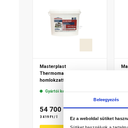
Masterplast
Ma
Thermomaster akril
Th
homlokzatfesték 42-F 16 l
hom
Gyártói készleten
Beleegyezés
54 700 Ft
/ db
5
3 419 Ft / l
3 68
Ez a weboldal sütiket haszn
Sütiket használunk a tartal