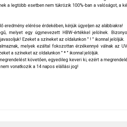
nek a legtöbb esetben nem tükrözik 100%-ban a valóságot, a ké
 eredmény elérése érdekében, kérjük ügyeljen az alábbiakra!
ű, melyet egy úgynevezett HBW-értékkel jelölnek. Bizonyos
vasoljuk! Ezeket a színeket az oldalunkon " ! " ikonnal jelöljük.
talmaznak, melyek ezáltal fokozottan érzékennyé válnak az UV
ket a színeket az oldalunkon " * " ikonnal jelöljük.
megrendelést követően, egyedileg keveri ki, ezért a megrendelés
 nem vonatkozik a 14 napos elállási jog!