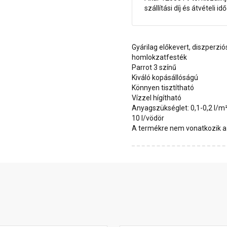
szállítási díj és átvételi i
Gyárilag előkevert, diszperzió
homlokzatfesték
Parrot 3 színű
Kiváló kopásállóságú
Könnyen tisztítható
Vízzel hígítható
Anyagszükséglet: 0,1-0,2 l/m
10 l/vödör
A termékre nem vonatkozik a 1