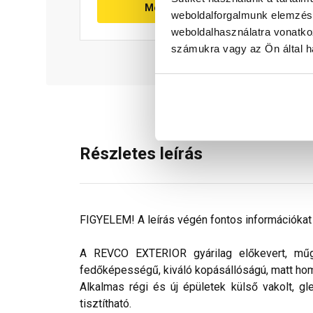
Megnézem
weboldalforgalmunk elemzésé
weboldalhasználatra vonatko
számukra vagy az Ön által ha
Részletes leírás
FIGYELEM! A leírás végén fontos információkat t
A REVCO EXTERIOR gyárilag előkevert, műgya
fedőképességű, kiváló kopásállóságú, matt ho
Alkalmas régi és új épületek külső vakolt, gl
tisztítható.