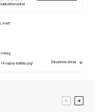
dő kalkulátorunkat.
s, matt
²/réteg
Részletes leírás
4 napos elállási jog!
Előző
Következő