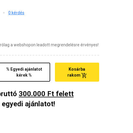
0 kérdés
zárólag a webshopon leadott megrendelésre érvényes!
% Egyedi ajánlatot
Kosárba
kérek %
rakom
bruttó
300.000 Ft felett
 egyedi ajánlatot!