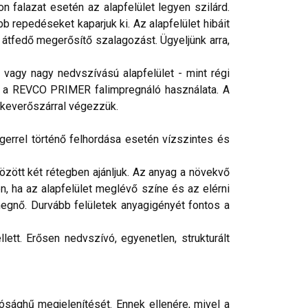
 falazat esetén az alapfelület legyen szilárd.
b repedéseket kaparjuk ki. Az alapfelület hibáit
 átfedő megerősítő szalagozást. Ügyeljünk arra,
vagy nagy nedvszívású alapfelület - mint régi
éges a REVCO PRIMER falimpregnáló használata. A
 keverőszárral végezzük.
gerrel történő felhordása esetén vízszintes és
ött két rétegben ajánljuk. Az anyag a növekvő
n, ha az alapfelület meglévő színe és az elérni
egnő. Durvább felületek anyagigényét fontos a
ett. Erősen nedvszívó, egyenetlen, strukturált
ósághű megjelenítését. Ennek ellenére, mivel a