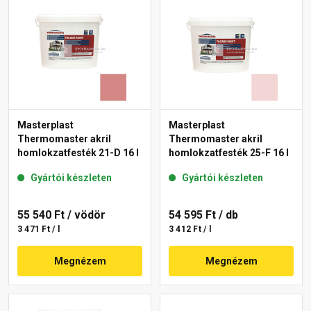
Masterplast
Masterplast
Thermomaster akril
Thermomaster akril
homlokzatfesték 21-D 16 l
homlokzatfesték 25-F 16 l
Gyártói készleten
Gyártói készleten
55 540 Ft
/ vödör
54 595 Ft
/ db
3 471 Ft / l
3 412 Ft / l
Megnézem
Megnézem