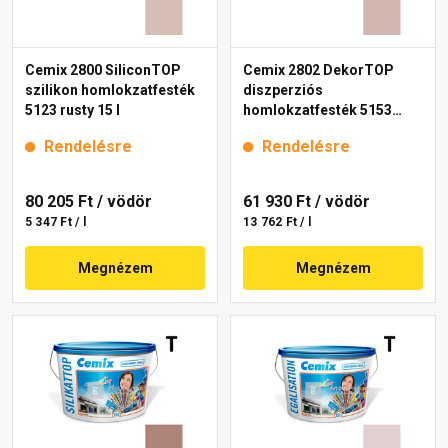
Cemix 2800 SiliconTOP
Cemix 2802 DekorTOP
szilikon homlokzatfesték
diszperziós
5123 rusty 15 l
homlokzatfesték 5153
rusty 15 l
Rendelésre
Rendelésre
80 205 Ft
/ vödör
61 930 Ft
/ vödör
5 347 Ft / l
13 762 Ft / l
Megnézem
Megnézem