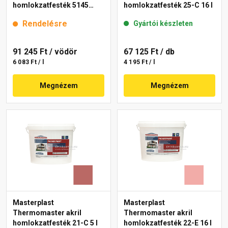
homlokzatfesték 5145
homlokzatfesték 25-C 16 l
rusty 15 l
Rendelésre
Gyártói készleten
91 245 Ft
/ vödör
67 125 Ft
/ db
6 083 Ft / l
4 195 Ft / l
Megnézem
Megnézem
Masterplast
Masterplast
Thermomaster akril
Thermomaster akril
homlokzatfesték 21-C 5 l
homlokzatfesték 22-E 16 l