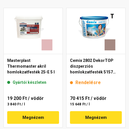
Masterplast
Cemix 2802 DekorTOP
Thermomaster akril
diszperziós
homlokzatfesték 25-E 5 l
homlokzatfesték 5157
rusty 15 l
Rendelésre
Gyártói készleten
19 200 Ft
/ vödör
70 415 Ft
/ vödör
3 840 Ft / l
15 648 Ft / l
Megnézem
Megnézem