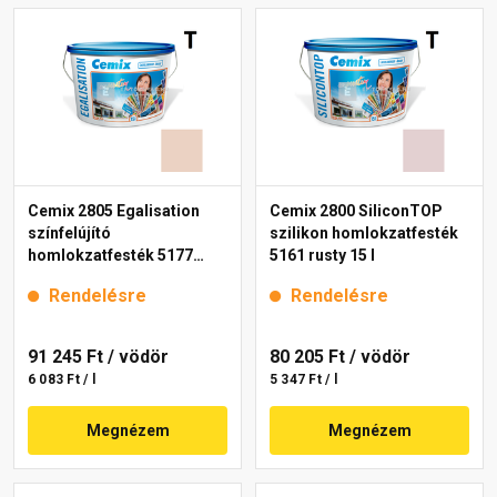
Cemix 2805 Egalisation
Cemix 2800 SiliconTOP
színfelújító
szilikon homlokzatfesték
homlokzatfesték 5177
5161 rusty 15 l
rusty 15 l
Rendelésre
Rendelésre
91 245 Ft
/ vödör
80 205 Ft
/ vödör
6 083 Ft / l
5 347 Ft / l
Megnézem
Megnézem