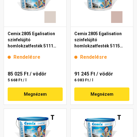
Cemix 2805 Egalisation
Cemix 2805 Egalisation
színfelújító
színfelújító
homlokzatfesték 5111
homlokzatfesték 5115
rusty 15 l
rusty 15 l
Rendelésre
Rendelésre
85 025 Ft
/ vödör
91 245 Ft
/ vödör
5 668 Ft / l
6 083 Ft / l
Megnézem
Megnézem