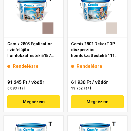
Cemix 2805 Egalisation
Cemix 2802 DekorTOP
színfelújító
diszperziós
homlokzatfesték 5157
homlokzatfesték 5111
rusty 15 l
rusty 15 l
Rendelésre
Rendelésre
91 245 Ft
/ vödör
61 930 Ft
/ vödör
6 083 Ft / l
13 762 Ft / l
Megnézem
Megnézem