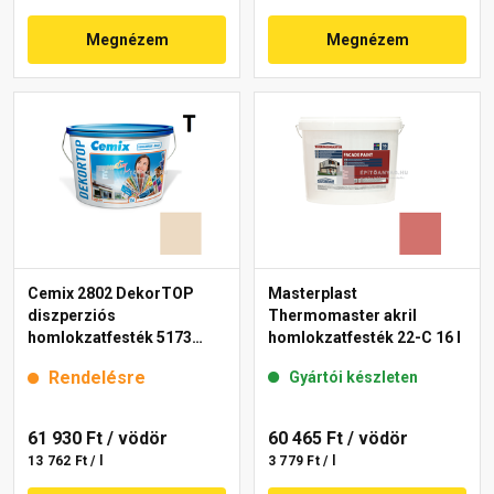
Megnézem
Megnézem
Cemix 2802 DekorTOP
Masterplast
diszperziós
Thermomaster akril
homlokzatfesték 5173
homlokzatfesték 22-C 16 l
rusty 15 l
Rendelésre
Gyártói készleten
61 930 Ft
/ vödör
60 465 Ft
/ vödör
13 762 Ft / l
3 779 Ft / l