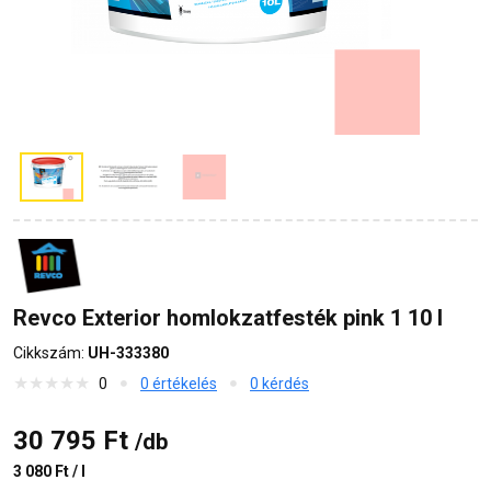
Revco Exterior homlokzatfesték pink 1 10 l
Cikkszám:
UH-333380
0
0 értékelés
0 kérdés
30 795 Ft
/db
3 080 Ft / l