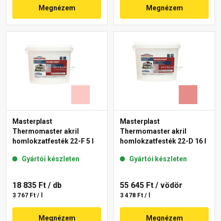
Megnézem
Megnézem
Masterplast
Masterplast
Thermomaster akril
Thermomaster akril
homlokzatfesték 22-F 5 l
homlokzatfesték 22-D 16 l
Gyártói készleten
Gyártói készleten
18 835 Ft
/ db
55 645 Ft
/ vödör
3 767 Ft / l
3 478 Ft / l
Megnézem
Megnézem