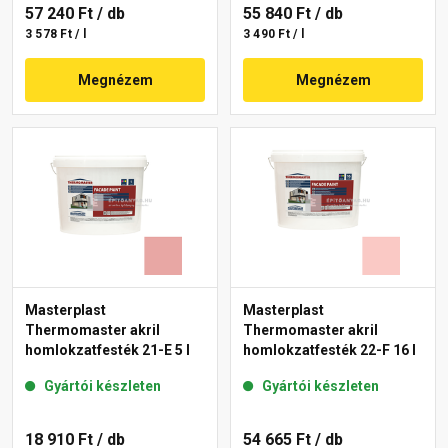
57 240 Ft
/ db
55 840 Ft
/ db
3 578 Ft / l
3 490 Ft / l
Megnézem
Megnézem
Masterplast
Masterplast
Thermomaster akril
Thermomaster akril
homlokzatfesték 21-E 5 l
homlokzatfesték 22-F 16 l
Gyártói készleten
Gyártói készleten
18 910 Ft
/ db
54 665 Ft
/ db