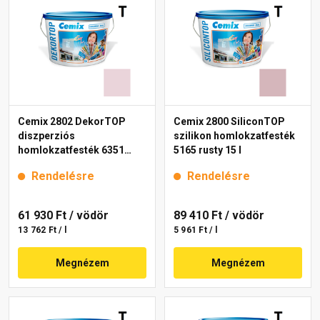
Cemix 2802 DekorTOP
Cemix 2800 SiliconTOP
diszperziós
szilikon homlokzatfesték
homlokzatfesték 6351
5165 rusty 15 l
intense 15 l
Rendelésre
Rendelésre
61 930 Ft
/ vödör
89 410 Ft
/ vödör
13 762 Ft / l
5 961 Ft / l
Megnézem
Megnézem