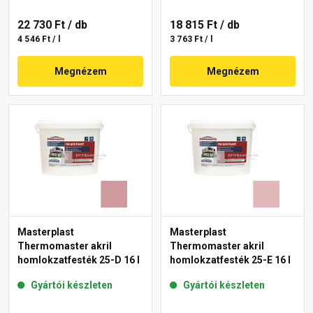
22 730 Ft
/ db
18 815 Ft
/ db
4 546 Ft / l
3 763 Ft / l
Megnézem
Megnézem
Masterplast
Masterplast
Thermomaster akril
Thermomaster akril
homlokzatfesték 25-D 16 l
homlokzatfesték 25-E 16 l
Gyártói készleten
Gyártói készleten