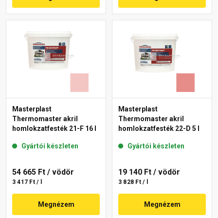
Masterplast
Masterplast
Thermomaster akril
Thermomaster akril
homlokzatfesték 21-F 16 l
homlokzatfesték 22-D 5 l
Gyártói készleten
Gyártói készleten
54 665 Ft
/ vödör
19 140 Ft
/ vödör
3 417 Ft / l
3 828 Ft / l
Megnézem
Megnézem