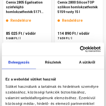
Cemix 2805 Egalisation
Cemix 2800 SiliconTOP
színfelújító
szilikon homlokzatfesték
homlokzatfesték 5171
5159 rusty 15 l
rusty 15 l
Rendelésre
Rendelésre
85 025 Ft
/ vödör
114 890 Ft
/ vödör
5 668 Ft / l
7 659 Ft / l
Megnézem
Megnézem
Beleegyezés
Részletek
A sütikről
Ez a weboldal sütiket használ
Sütiket használunk a tartalmak és hirdetések személyre
szabásához, közösségi funkciók biztosításához,
valamint weboldalforgalmunk elemzéséhez. Ezenkívül
közösségi média-, hirdető- és elemező partnereinkkel
Cemix 2802 DekorTOP
Cemix 2802 DekorTOP