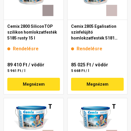
Cemix 2800 SiliconTOP
Cemix 2805 Egalisation
szilikon homlokzatfesték
színfelújító
5185 rusty 15 l
homlokzatfesték 5181
rusty 15 l
Rendelésre
Rendelésre
89 410 Ft
/ vödör
85 025 Ft
/ vödör
5 961 Ft / l
5 668 Ft / l
Megnézem
Megnézem