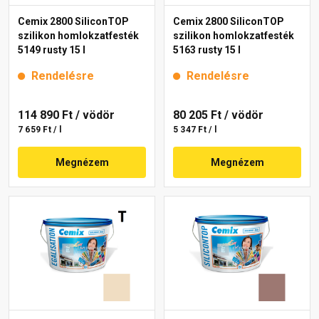
Cemix 2800 SiliconTOP
Cemix 2800 SiliconTOP
szilikon homlokzatfesték
szilikon homlokzatfesték
5149 rusty 15 l
5163 rusty 15 l
Rendelésre
Rendelésre
114 890 Ft
/ vödör
80 205 Ft
/ vödör
7 659 Ft / l
5 347 Ft / l
Megnézem
Megnézem