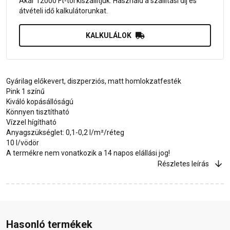
Akár 12000 Ft-tól kiszállítjuk. Használd a szállítási díj és
átvételi idő kalkulátorunkat.
KALKULÁLOK
Gyárilag előkevert, diszperziós, matt homlokzatfesték
Pink 1 színű
Kiváló kopásállóságú
Könnyen tisztítható
Vízzel hígítható
Anyagszükséglet: 0,1-0,2 l/m²/réteg
10 l/vödör
A termékre nem vonatkozik a 14 napos elállási jog!
Részletes leírás
Hasonló termékek