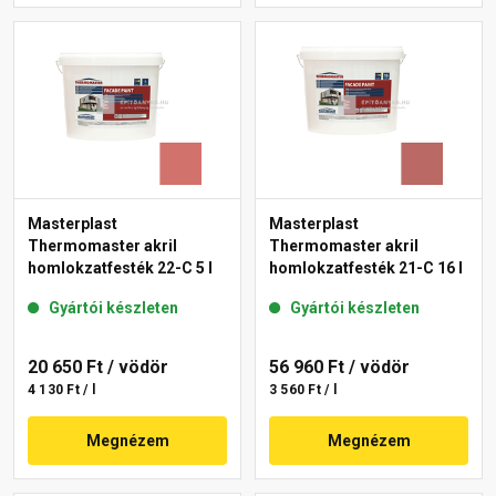
Masterplast
Masterplast
Thermomaster akril
Thermomaster akril
homlokzatfesték 22-C 5 l
homlokzatfesték 21-C 16 l
Gyártói készleten
Gyártói készleten
20 650 Ft
/ vödör
56 960 Ft
/ vödör
4 130 Ft / l
3 560 Ft / l
Megnézem
Megnézem