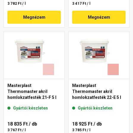
3 782 Ft / l
3 417 Ft / l
Megnézem
Megnézem
Masterplast
Masterplast
Thermomaster akril
Thermomaster akril
homlokzatfesték 21-F 5 l
homlokzatfesték 22-E 5 l
Gyártói készleten
Gyártói készleten
18 835 Ft
/ db
18 925 Ft
/ db
3 767 Ft / l
3 785 Ft / l