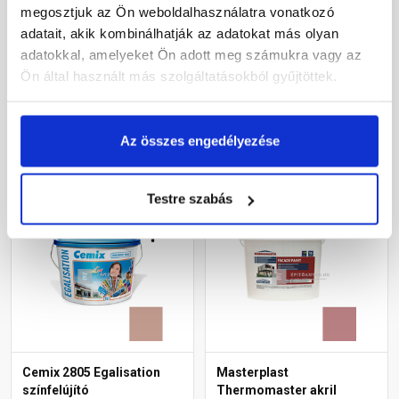
diszperziós
diszperziós
megosztjuk az Ön weboldalhasználatra vonatkozó
homlokzatfesték 5135
homlokzatfesték 5137
adatait, akik kombinálhatják az adatokat más olyan
rusty 15 l
rusty 15 l
adatokkal, amelyeket Ön adott meg számukra vagy az
Rendelésre
Rendelésre
Ön által használt más szolgáltatásokból gyűjtöttek.
70 415 Ft
/ vödör
70 415 Ft
/ vödör
15 648 Ft / l
15 648 Ft / l
Az összes engedélyezése
Megnézem
Megnézem
Testre szabás
Cemix 2805 Egalisation
Masterplast
színfelújító
Thermomaster akril