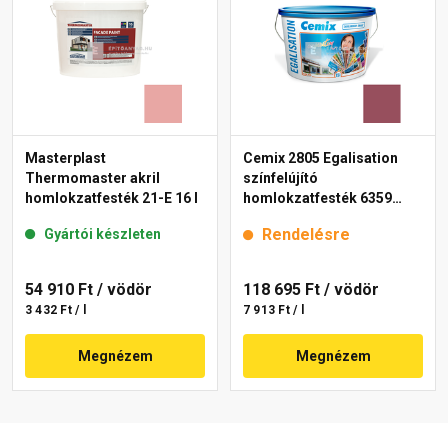
Masterplast
Cemix 2805 Egalisation
Thermomaster akril
színfelújító
homlokzatfesték 21-E 16 l
homlokzatfesték 6359
intense 15 l
Rendelésre
Gyártói készleten
54 910 Ft
/ vödör
118 695 Ft
/ vödör
3 432 Ft / l
7 913 Ft / l
Megnézem
Megnézem