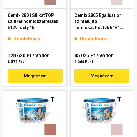
Cemix 2801 SilikatTOP
Cemix 2805 Egalisation
szilikát homlokzatfesték
színfelújító
5129 rusty 15 l
homlokzatfesték 5161
rusty 15 l
Rendelésre
Rendelésre
128 620 Ft
/ vödör
85 025 Ft
/ vödör
8 575 Ft / l
5 668 Ft / l
Megnézem
Megnézem