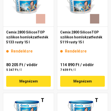
Cemix 2800 SiliconTOP
Cemix 2800 SiliconTOP
szilikon homlokzatfesték
szilikon homlokzatfesték
5133 rusty 15 l
5119 rusty 15 l
Rendelésre
Rendelésre
80 205 Ft
/ vödör
114 890 Ft
/ vödör
5 347 Ft / l
7 659 Ft / l
Megnézem
Megnézem