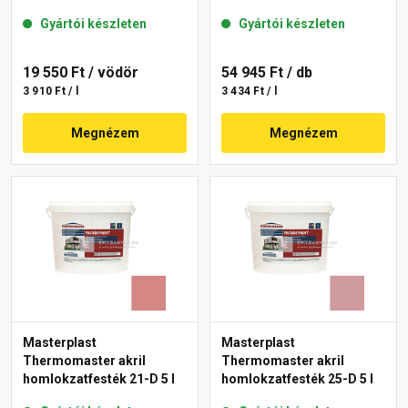
Gyártói készleten
Gyártói készleten
19 550 Ft
/ vödör
54 945 Ft
/ db
3 910 Ft / l
3 434 Ft / l
Megnézem
Megnézem
Masterplast
Masterplast
Thermomaster akril
Thermomaster akril
homlokzatfesték 21-D 5 l
homlokzatfesték 25-D 5 l