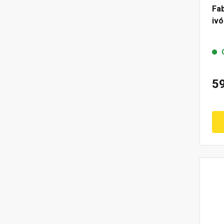
Fa
ivó
5