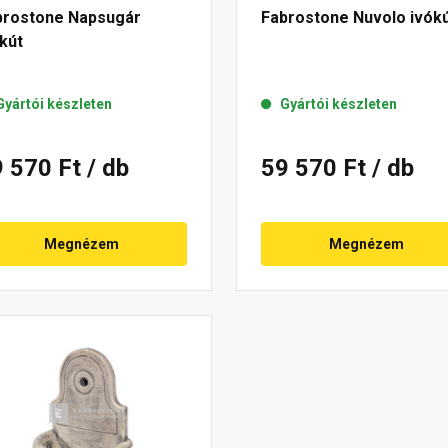
brostone Napsugár
Fabrostone Nuvolo ivók
kút
Gyártói készleten
Gyártói készleten
9 570 Ft
/ db
59 570 Ft
/ db
Megnézem
Megnézem