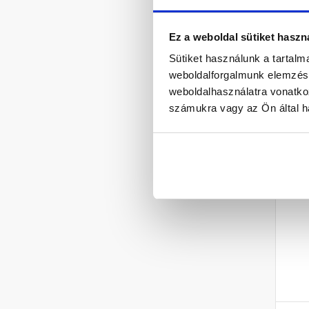
Ez a weboldal sütiket haszn
6
Sütiket használunk a tartal
weboldalforgalmunk elemzésé
weboldalhasználatra vonatko
számukra vagy az Ön által ha