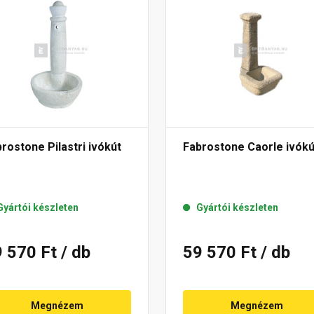
rostone Pilastri ivókút
Fabrostone Caorle ivókú
Gyártói készleten
Gyártói készleten
9 570 Ft
/ db
59 570 Ft
/ db
Megnézem
Megnézem