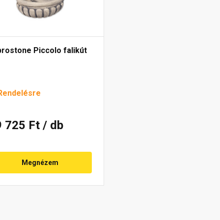
rostone Piccolo falikút
Rendelésre
9 725 Ft
/ db
Megnézem