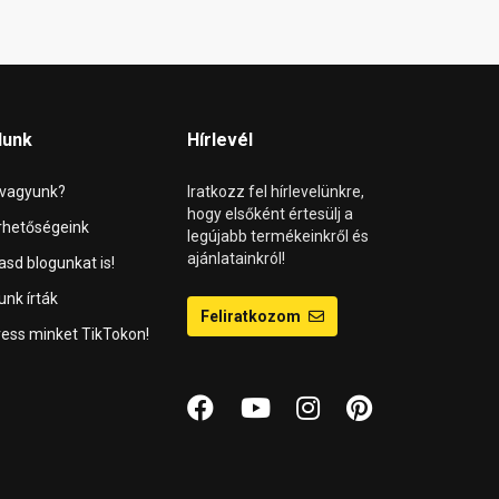
lunk
Hírlevél
 vagyunk?
Iratkozz fel hírlevelünkre,
hogy elsőként értesülj a
rhetőségeink
legújabb termékeinkről és
ajánlatainkról!
asd blogunkat is!
unk írták
Feliratkozom
ess minket TikTokon!