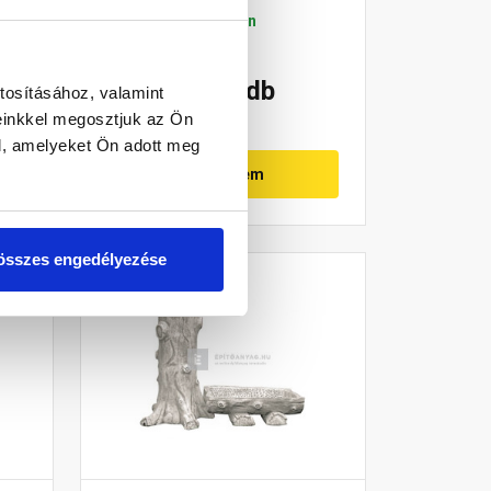
Gyártói készleten
59 570 Ft
/ db
tosításához, valamint
einkkel megosztjuk az Ön
l, amelyeket Ön adott meg
Megnézem
összes engedélyezése