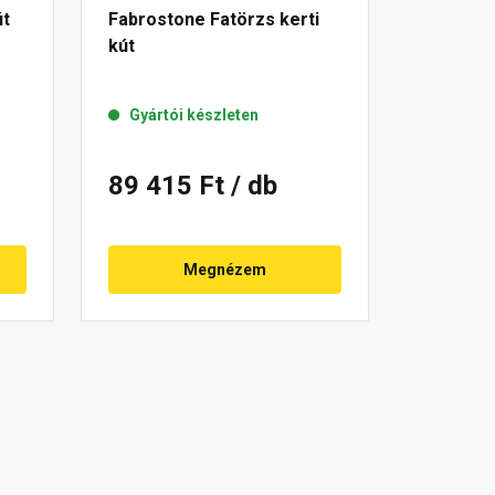
út
Fabrostone Fatörzs kerti
kút
Gyártói készleten
89 415 Ft
/ db
Megnézem