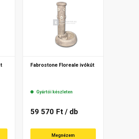
t
Fabrostone Floreale ivókút
Gyártói készleten
59 570 Ft
/ db
Megnézem