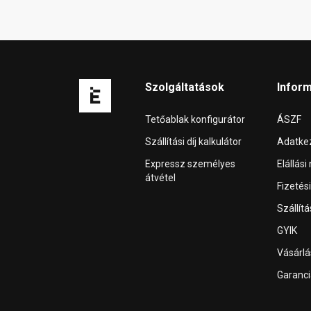
Szolgáltatások
Infor
Tetőablak konfigurátor
ÁSZF
Szállítási díj kalkulátor
Adatkez
Expressz személyes
Elállási
átvétel
Fizetés
Szállít
GYIK
Vásárl
Garanci