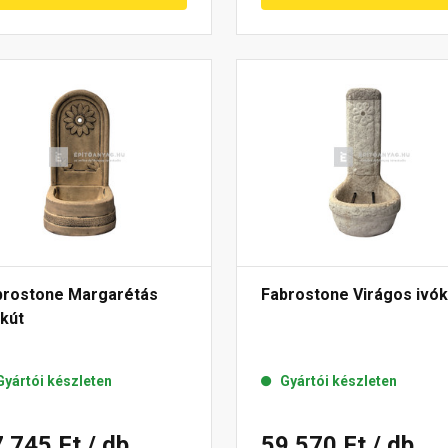
brostone Margarétás
Fabrostone Virágos ivók
ikút
Gyártói készleten
Gyártói készleten
7 745 Ft
/ db
59 570 Ft
/ db