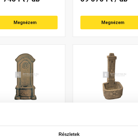
Megnézem
Megnézem
brostone Oxford ivókút
Fabrostone Lidó ivókút
Részletek