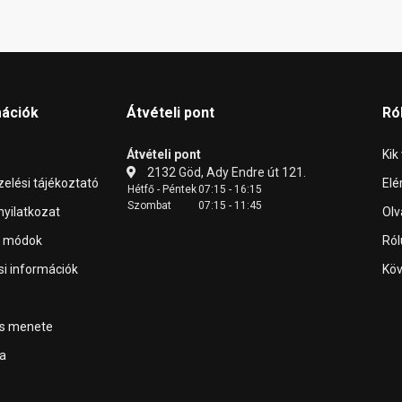
mációk
Átvételi pont
Ró
Átvételi pont
Kik
2132 Göd, Ady Endre út 121.
elési tájékoztató
Elé
Hétfő - Péntek
07:15 - 16:15
Szombat
07:15 - 11:45
 nyilatkozat
Olv
i módok
Ról
ási információk
Köv
ás menete
a