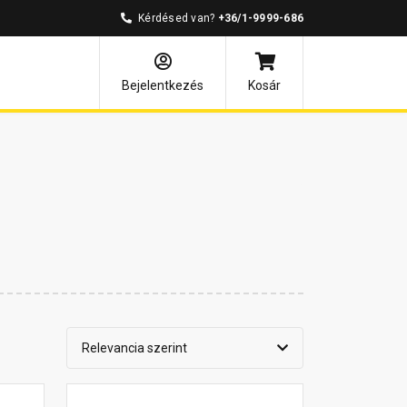
Kérdésed van?
+36/1-9999-686
Bejelentkezés
Kosár
Relevancia szerint