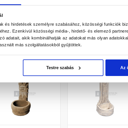
Gyártói készleten
Gyártói készleten
ál
5 650 Ft
/ db
59 570 Ft
/ db
mak és hirdetések személyre szabásához, közösségi funkciók biz
hez. Ezenkívül közösségi média-, hirdető- és elemező partner
zó adatait, akik kombinálhatják az adatokat más olyan adatokka
sznált más szolgáltatásokból gyűjtöttek.
Megnézem
Megnézem
Testre szabás
Az 