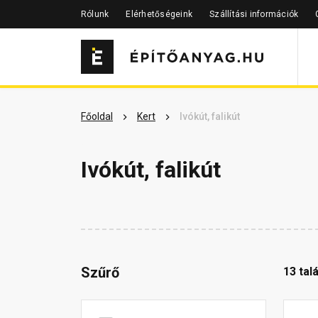
Rólunk
Elérhetőségeink
Szállítási információk
Főoldal
Kert
Ivókút, falikút
Ivókút, falikút
Szűrő
13 talá