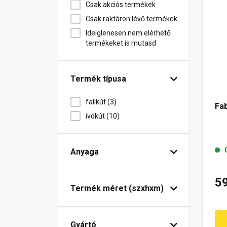
Csak akciós termékek
Csak raktáron lévő termékek
Ideiglenesen nem elérhető
termékeket is mutasd
Termék típusa
falikút (3)
Fab
ivókút (10)
Anyaga
5
Termék méret (szxhxm)
Gyártó