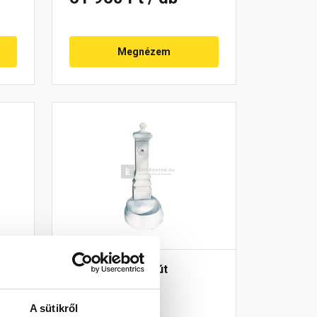
Megnézem
Fabrostone Ivókút
A sütikről