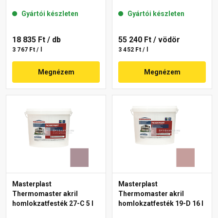
Gyártói készleten
Gyártói készleten
18 835 Ft
/ db
55 240 Ft
/ vödör
3 767 Ft / l
3 452 Ft / l
Megnézem
Megnézem
Masterplast
Masterplast
Thermomaster akril
Thermomaster akril
homlokzatfesték 27-C 5 l
homlokzatfesték 19-D 16 l