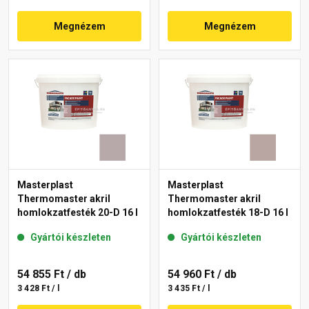
Megnézem
Megnézem
Masterplast
Masterplast
Thermomaster akril
Thermomaster akril
homlokzatfesték 20-D 16 l
homlokzatfesték 18-D 16 l
Gyártói készleten
Gyártói készleten
54 855 Ft
/ db
54 960 Ft
/ db
3 428 Ft / l
3 435 Ft / l