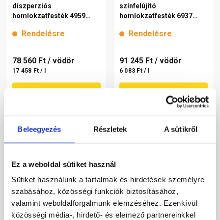
diszperziós
színfelújító
homlokzatfesték 4959
homlokzatfesték 6937
brown 15 l
intense 15 l
Rendelésre
Rendelésre
78 560 Ft
/ vödör
91 245 Ft
/ vödör
17 458 Ft / l
6 083 Ft / l
Megnézem
Megnézem
Beleegyezés
Részletek
A sütikről
Ez a weboldal sütiket használ
Sütiket használunk a tartalmak és hirdetések személyre
szabásához, közösségi funkciók biztosításához,
valamint weboldalforgalmunk elemzéséhez. Ezenkívül
Cemix 2800 SiliconTOP
Masterplast
közösségi média-, hirdető- és elemező partnereinkkel
szilikon homlokzatfesték
Thermomaster akril