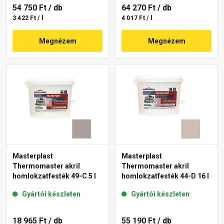
54 750 Ft
/ db
64 270 Ft
/ db
3 422 Ft / l
4 017 Ft / l
Megnézem
Megnézem
Masterplast
Masterplast
Thermomaster akril
Thermomaster akril
homlokzatfesték 49-C 5 l
homlokzatfesték 44-D 16 l
Gyártói készleten
Gyártói készleten
18 965 Ft
/ db
55 190 Ft
/ db