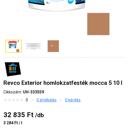
Revco Exterior homlokzatfesték mocca 5 10 l
Cikkszám:
UH-333559
0
0 értékelés
0 kérdés
32 835 Ft
/db
3 284 Ft / l