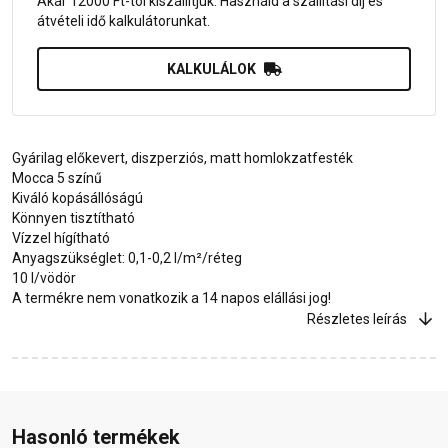
Akár 12000 Ft-tól kiszállítjuk. Használd a szállítási díj és
átvételi idő kalkulátorunkat.
KALKULÁLOK
Gyárilag előkevert, diszperziós, matt homlokzatfesték
Mocca 5 színű
Kiváló kopásállóságú
Könnyen tisztítható
Vízzel hígítható
Anyagszükséglet: 0,1-0,2 l/m²/réteg
10 l/vödör
A termékre nem vonatkozik a 14 napos elállási jog!
Részletes leírás
Hasonló termékek