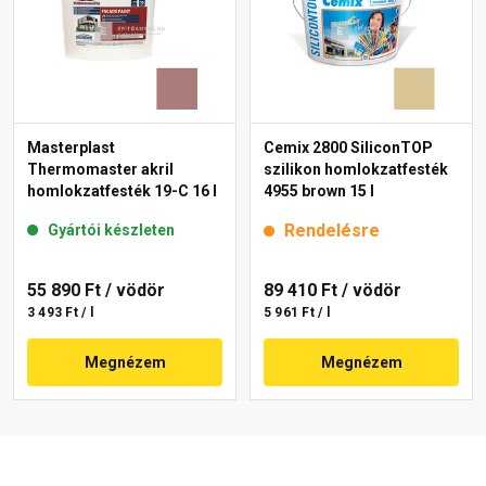
Masterplast
Cemix 2800 SiliconTOP
Thermomaster akril
szilikon homlokzatfesték
homlokzatfesték 19-C 16 l
4955 brown 15 l
Rendelésre
Gyártói készleten
55 890 Ft
/ vödör
89 410 Ft
/ vödör
3 493 Ft / l
5 961 Ft / l
Megnézem
Megnézem