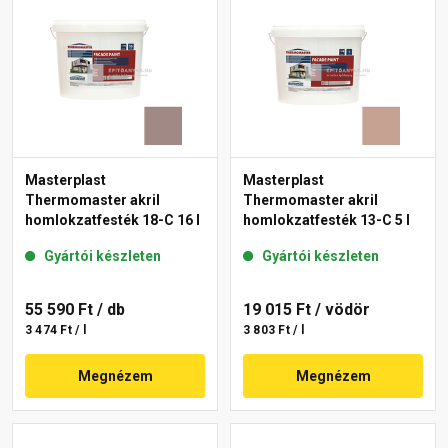
Masterplast
Masterplast
Thermomaster akril
Thermomaster akril
homlokzatfesték 18-C 16 l
homlokzatfesték 13-C 5 l
Gyártói készleten
Gyártói készleten
55 590 Ft
/ db
19 015 Ft
/ vödör
3 474 Ft / l
3 803 Ft / l
Megnézem
Megnézem