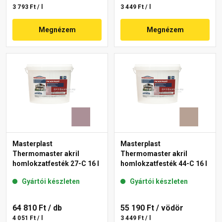
3 793 Ft / l
3 449 Ft / l
Megnézem
Megnézem
Masterplast
Masterplast
Thermomaster akril
Thermomaster akril
homlokzatfesték 27-C 16 l
homlokzatfesték 44-C 16 l
Gyártói készleten
Gyártói készleten
64 810 Ft
/ db
55 190 Ft
/ vödör
4 051 Ft / l
3 449 Ft / l