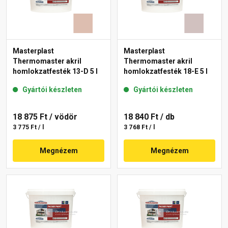
Masterplast
Masterplast
Thermomaster akril
Thermomaster akril
homlokzatfesték 13-D 5 l
homlokzatfesték 18-E 5 l
Gyártói készleten
Gyártói készleten
18 875 Ft
/ vödör
18 840 Ft
/ db
3 775 Ft / l
3 768 Ft / l
Megnézem
Megnézem