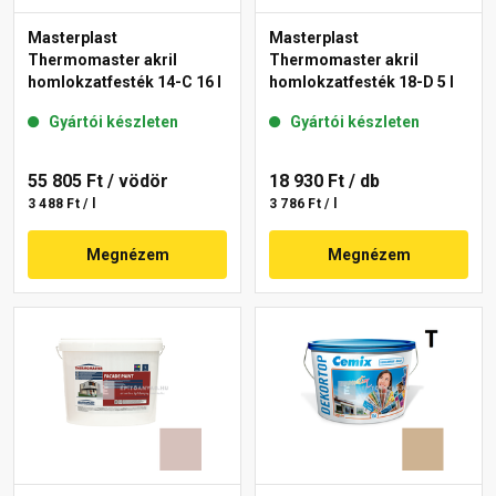
Masterplast
Masterplast
Thermomaster akril
Thermomaster akril
homlokzatfesték 14-C 16 l
homlokzatfesték 18-D 5 l
Gyártói készleten
Gyártói készleten
55 805 Ft
/ vödör
18 930 Ft
/ db
3 488 Ft / l
3 786 Ft / l
Megnézem
Megnézem