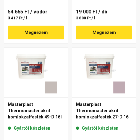
54 665 Ft
/ vödör
19 000 Ft
/ db
3 417 Ft / l
3 800 Ft / l
Megnézem
Megnézem
Masterplast
Masterplast
Thermomaster akril
Thermomaster akril
homlokzatfesték 49-D 16 l
homlokzatfesték 27-D 16 l
Gyártói készleten
Gyártói készleten