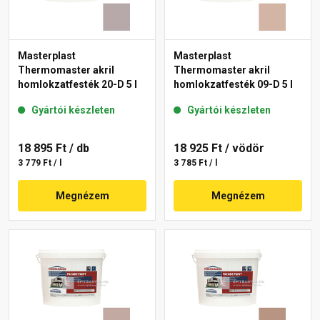
Masterplast
Masterplast
Thermomaster akril
Thermomaster akril
homlokzatfesték 20-D 5 l
homlokzatfesték 09-D 5 l
Gyártói készleten
Gyártói készleten
18 895 Ft
/ db
18 925 Ft
/ vödör
3 779 Ft / l
3 785 Ft / l
Megnézem
Megnézem