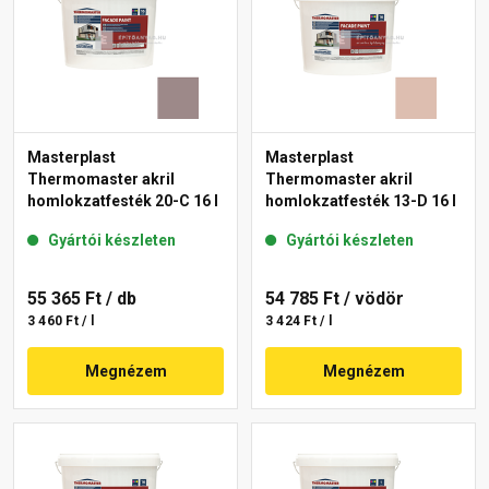
Masterplast
Masterplast
Thermomaster akril
Thermomaster akril
homlokzatfesték 20-C 16 l
homlokzatfesték 13-D 16 l
Gyártói készleten
Gyártói készleten
55 365 Ft
/ db
54 785 Ft
/ vödör
3 460 Ft / l
3 424 Ft / l
Megnézem
Megnézem