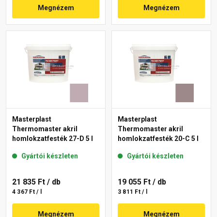
Megnézem
Megnézem
Masterplast
Masterplast
Thermomaster akril
Thermomaster akril
homlokzatfesték 27-D 5 l
homlokzatfesték 20-C 5 l
Gyártói készleten
Gyártói készleten
21 835 Ft
/ db
19 055 Ft
/ db
4 367 Ft / l
3 811 Ft / l
Megnézem
Megnézem