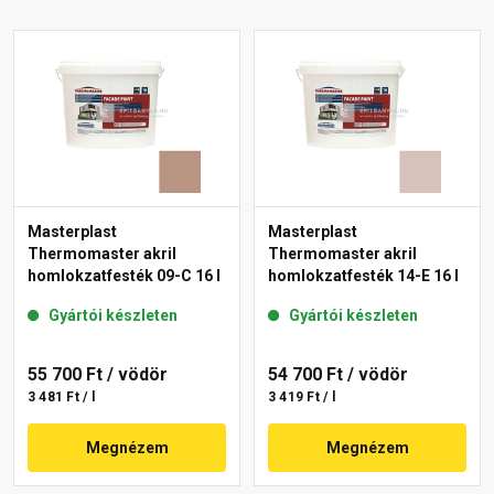
Masterplast
Masterplast
Thermomaster akril
Thermomaster akril
homlokzatfesték 09-C 16 l
homlokzatfesték 14-E 16 l
Gyártói készleten
Gyártói készleten
55 700 Ft
/ vödör
54 700 Ft
/ vödör
3 481 Ft / l
3 419 Ft / l
Megnézem
Megnézem