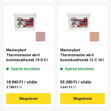
Masterplast
Masterplast
Thermomaster akril
Thermomaster akril
homlokzatfesték 19-D 5 l
homlokzatfesték 12-C 16 l
Gyártói készleten
Gyártói készleten
18 940 Ft
/ vödör
55 380 Ft
/ vödör
3 788 Ft / l
3 461 Ft / l
Megnézem
Megnézem