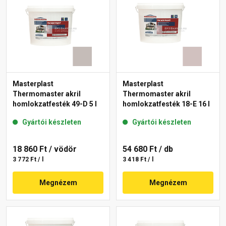
Masterplast
Masterplast
Thermomaster akril
Thermomaster akril
homlokzatfesték 49-D 5 l
homlokzatfesték 18-E 16 l
Gyártói készleten
Gyártói készleten
18 860 Ft
/ vödör
54 680 Ft
/ db
3 772 Ft / l
3 418 Ft / l
Megnézem
Megnézem