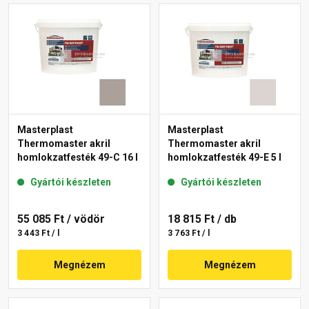
Masterplast
Masterplast
Thermomaster akril
Thermomaster akril
homlokzatfesték 49-C 16 l
homlokzatfesték 49-E 5 l
Gyártói készleten
Gyártói készleten
55 085 Ft
/ vödör
18 815 Ft
/ db
3 443 Ft / l
3 763 Ft / l
Megnézem
Megnézem