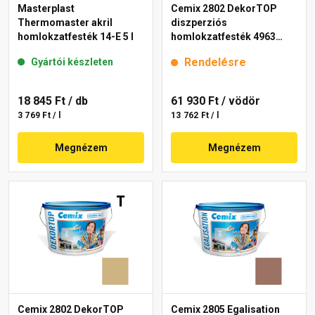
Masterplast
Cemix 2802 DekorTOP
Thermomaster akril
diszperziós
homlokzatfesték 14-E 5 l
homlokzatfesték 4963
brown 15 l
Rendelésre
Gyártói készleten
18 845 Ft
/ db
61 930 Ft
/ vödör
3 769 Ft / l
13 762 Ft / l
Megnézem
Megnézem
Cemix 2802 DekorTOP
Cemix 2805 Egalisation