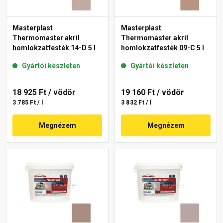
Masterplast
Masterplast
Thermomaster akril
Thermomaster akril
homlokzatfesték 14-D 5 l
homlokzatfesték 09-C 5 l
Gyártói készleten
Gyártói készleten
18 925 Ft
/ vödör
19 160 Ft
/ vödör
3 785 Ft / l
3 832 Ft / l
Megnézem
Megnézem