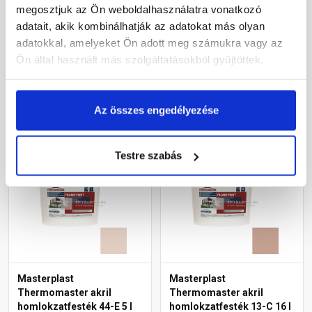
6941 intense 15 l
homlokzatfesték 49-E 16 l
megosztjuk az Ön weboldalhasználatra vonatkozó
adatait, akik kombinálhatják az adatokat más olyan
Rendelésre
Gyártói készleten
adatokkal, amelyeket Ön adott meg számukra vagy az
Ön által használt más szolgáltatásokból gyűjtöttek.
80 205 Ft
/ vödör
54 595 Ft
/ db
5 347 Ft / l
3 412 Ft / l
Az összes engedélyezése
Megnézem
Megnézem
Testre szabás
Masterplast
Masterplast
Thermomaster akril
Thermomaster akril
homlokzatfesték 44-E 5 l
homlokzatfesték 13-C 16 l