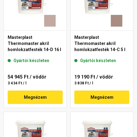
Masterplast
Masterplast
Thermomaster akril
Thermomaster akril
homlokzatfesték 14-D 16 l
homlokzatfesték 14-C 5 l
Gyártói készleten
Gyártói készleten
54 945 Ft
/ vödör
19 190 Ft
/ vödör
3 434 Ft / l
3 838 Ft / l
Megnézem
Megnézem