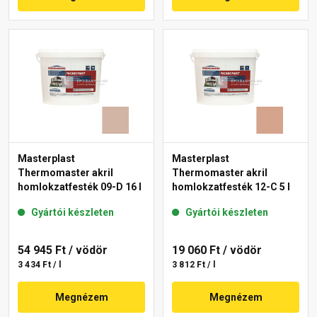
Masterplast
Masterplast
Thermomaster akril
Thermomaster akril
homlokzatfesték 09-D 16 l
homlokzatfesték 12-C 5 l
Gyártói készleten
Gyártói készleten
54 945 Ft
/ vödör
19 060 Ft
/ vödör
3 434 Ft / l
3 812 Ft / l
Megnézem
Megnézem