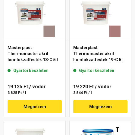
Masterplast
Masterplast
Thermomaster akril
Thermomaster akril
homlokzatfesték 18-C 5 l
homlokzatfesték 19-C 5 l
Gyártói készleten
Gyártói készleten
19 125 Ft
/ vödör
19 220 Ft
/ vödör
3 825 Ft / l
3 844 Ft / l
Megnézem
Megnézem