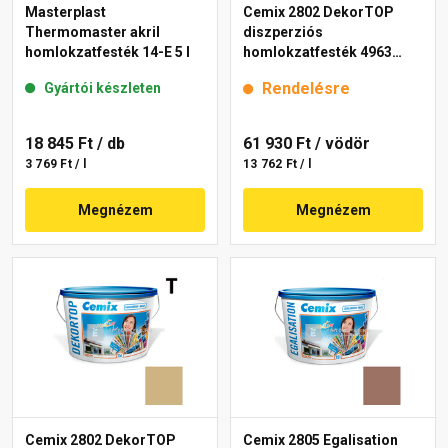
Masterplast
Cemix 2802 DekorTOP
Thermomaster akril
diszperziós
homlokzatfesték 14-E 5 l
homlokzatfesték 4963
brown 15 l
Rendelésre
Gyártói készleten
18 845 Ft
/ db
61 930 Ft
/ vödör
3 769 Ft / l
13 762 Ft / l
Megnézem
Megnézem
Cemix 2802 DekorTOP
Cemix 2805 Egalisation