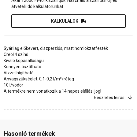
Akár 12000 Ft-tól kiszállítjuk. Használd a szállítási díj és
átvételi idő kalkulátorunkat.
KALKULÁLOK
Gyárilag előkevert, diszperziós, matt homlokzatfesték
Creol 4 színű
Kiváló kopásállóságú
Könnyen tisztítható
Vízzel hígítható
Anyagszükséglet: 0,1-0,2 l/m²/réteg
10 l/vödör
A termékre nem vonatkozik a 14 napos elállási jog!
Részletes leírás
Hasonló termékek