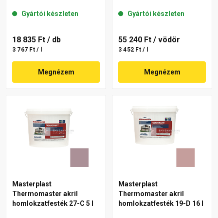
Gyártói készleten
Gyártói készleten
18 835 Ft
/ db
55 240 Ft
/ vödör
3 767 Ft / l
3 452 Ft / l
Megnézem
Megnézem
Masterplast
Masterplast
Thermomaster akril
Thermomaster akril
homlokzatfesték 27-C 5 l
homlokzatfesték 19-D 16 l