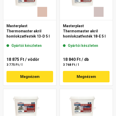
Masterplast
Masterplast
Thermomaster akril
Thermomaster akril
homlokzatfesték 13-D 5 l
homlokzatfesték 18-E 5 l
Gyártói készleten
Gyártói készleten
18 875 Ft
/ vödör
18 840 Ft
/ db
3 775 Ft / l
3 768 Ft / l
Megnézem
Megnézem