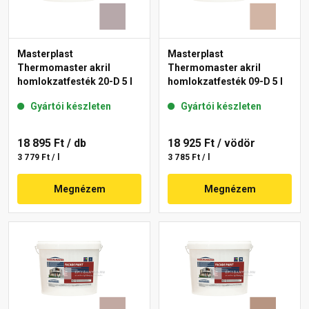
Masterplast
Masterplast
Thermomaster akril
Thermomaster akril
homlokzatfesték 20-D 5 l
homlokzatfesték 09-D 5 l
Gyártói készleten
Gyártói készleten
18 895 Ft
/ db
18 925 Ft
/ vödör
3 779 Ft / l
3 785 Ft / l
Megnézem
Megnézem