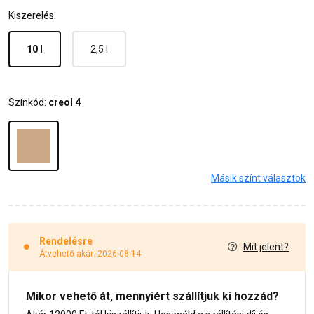
Kiszerelés:
10 l
2,5 l
Színkód:
creol 4
Másik színt választok
Rendelésre
Mit jelent?
Átvehető akár: 2026-08-14
Mikor vehető át, mennyiért szállítjuk ki hozzád?