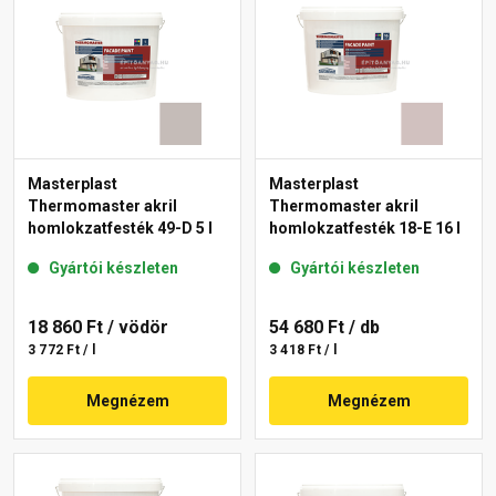
Masterplast
Masterplast
Thermomaster akril
Thermomaster akril
homlokzatfesték 49-D 5 l
homlokzatfesték 18-E 16 l
Gyártói készleten
Gyártói készleten
18 860 Ft
/ vödör
54 680 Ft
/ db
3 772 Ft / l
3 418 Ft / l
Megnézem
Megnézem