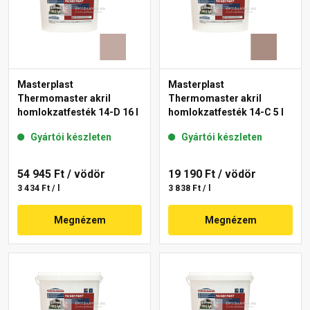
Masterplast
Masterplast
Thermomaster akril
Thermomaster akril
homlokzatfesték 14-D 16 l
homlokzatfesték 14-C 5 l
Gyártói készleten
Gyártói készleten
54 945 Ft
/ vödör
19 190 Ft
/ vödör
3 434 Ft / l
3 838 Ft / l
Megnézem
Megnézem