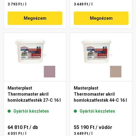
3 793 Ft / l
3 449 Ft / l
Megnézem
Megnézem
Masterplast
Masterplast
Thermomaster akril
Thermomaster akril
homlokzatfesték 27-C 16 l
homlokzatfesték 44-C 16 l
Gyártói készleten
Gyártói készleten
64 810 Ft
/ db
55 190 Ft
/ vödör
4 051 Ft / l
3 449 Ft / l