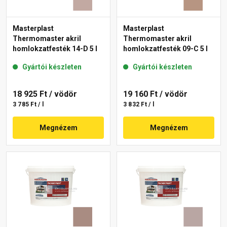
Masterplast
Masterplast
Thermomaster akril
Thermomaster akril
homlokzatfesték 14-D 5 l
homlokzatfesték 09-C 5 l
Gyártói készleten
Gyártói készleten
18 925 Ft
/ vödör
19 160 Ft
/ vödör
3 785 Ft / l
3 832 Ft / l
Megnézem
Megnézem