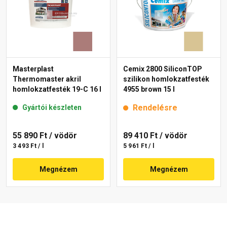
Masterplast
Cemix 2800 SiliconTOP
Thermomaster akril
szilikon homlokzatfesték
homlokzatfesték 19-C 16 l
4955 brown 15 l
Rendelésre
Gyártói készleten
55 890 Ft
/ vödör
89 410 Ft
/ vödör
3 493 Ft / l
5 961 Ft / l
Megnézem
Megnézem