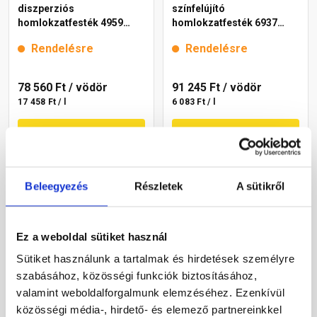
diszperziós
színfelújító
homlokzatfesték 4959
homlokzatfesték 6937
brown 15 l
intense 15 l
Rendelésre
Rendelésre
78 560 Ft
/ vödör
91 245 Ft
/ vödör
17 458 Ft / l
6 083 Ft / l
Megnézem
Megnézem
Beleegyezés
Részletek
A sütikről
Ez a weboldal sütiket használ
Sütiket használunk a tartalmak és hirdetések személyre
szabásához, közösségi funkciók biztosításához,
valamint weboldalforgalmunk elemzéséhez. Ezenkívül
Cemix 2800 SiliconTOP
Masterplast
közösségi média-, hirdető- és elemező partnereinkkel
szilikon homlokzatfesték
Thermomaster akril