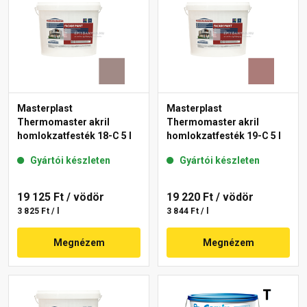
Masterplast
Masterplast
Thermomaster akril
Thermomaster akril
homlokzatfesték 18-C 5 l
homlokzatfesték 19-C 5 l
Gyártói készleten
Gyártói készleten
19 125 Ft
/ vödör
19 220 Ft
/ vödör
3 825 Ft / l
3 844 Ft / l
Megnézem
Megnézem