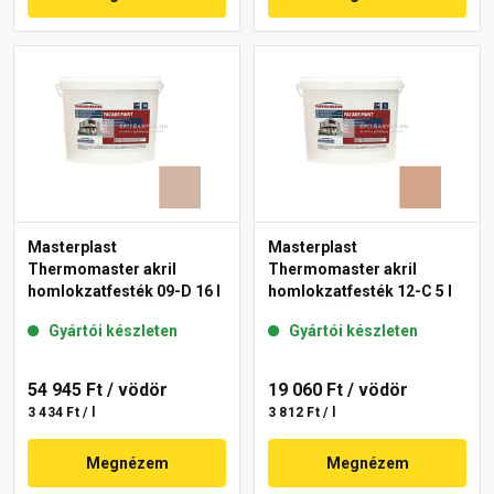
Masterplast
Masterplast
Thermomaster akril
Thermomaster akril
homlokzatfesték 09-D 16 l
homlokzatfesték 12-C 5 l
Gyártói készleten
Gyártói készleten
54 945 Ft
/ vödör
19 060 Ft
/ vödör
3 434 Ft / l
3 812 Ft / l
Megnézem
Megnézem