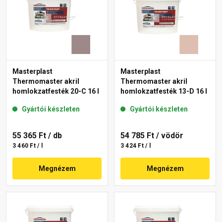
Masterplast
Masterplast
Thermomaster akril
Thermomaster akril
homlokzatfesték 20-C 16 l
homlokzatfesték 13-D 16 l
Gyártói készleten
Gyártói készleten
55 365 Ft
/ db
54 785 Ft
/ vödör
3 460 Ft / l
3 424 Ft / l
Megnézem
Megnézem