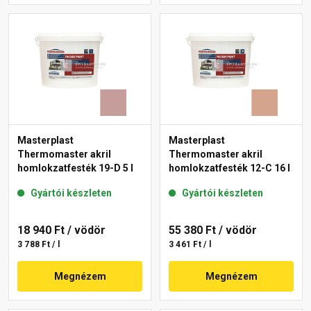
Masterplast
Masterplast
Thermomaster akril
Thermomaster akril
homlokzatfesték 19-D 5 l
homlokzatfesték 12-C 16 l
Gyártói készleten
Gyártói készleten
18 940 Ft
/ vödör
55 380 Ft
/ vödör
3 788 Ft / l
3 461 Ft / l
Megnézem
Megnézem