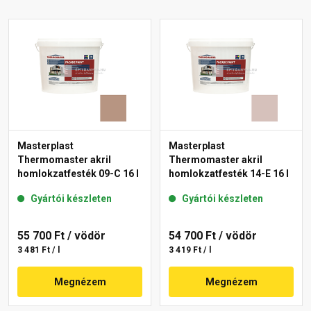
Masterplast
Masterplast
Thermomaster akril
Thermomaster akril
homlokzatfesték 09-C 16 l
homlokzatfesték 14-E 16 l
Gyártói készleten
Gyártói készleten
55 700 Ft
/ vödör
54 700 Ft
/ vödör
3 481 Ft / l
3 419 Ft / l
Megnézem
Megnézem