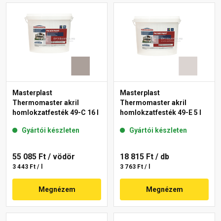
Masterplast
Masterplast
Thermomaster akril
Thermomaster akril
homlokzatfesték 49-C 16 l
homlokzatfesték 49-E 5 l
Gyártói készleten
Gyártói készleten
55 085 Ft
/ vödör
18 815 Ft
/ db
3 443 Ft / l
3 763 Ft / l
Megnézem
Megnézem