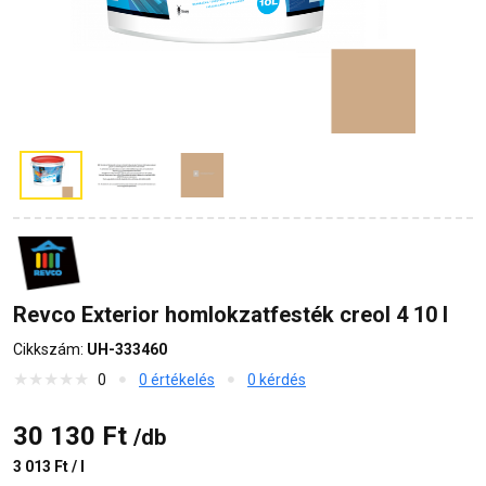
Revco Exterior homlokzatfesték creol 4 10 l
Cikkszám:
UH-333460
0
0 értékelés
0 kérdés
30 130 Ft
/db
3 013 Ft / l