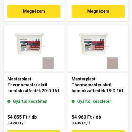
Megnézem
Megnézem
Masterplast
Masterplast
Thermomaster akril
Thermomaster akril
homlokzatfesték 20-D 16 l
homlokzatfesték 18-D 16 l
Gyártói készleten
Gyártói készleten
54 855 Ft
/ db
54 960 Ft
/ db
3 428 Ft / l
3 435 Ft / l