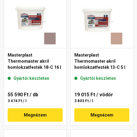
Masterplast
Masterplast
Thermomaster akril
Thermomaster akril
homlokzatfesték 18-C 16 l
homlokzatfesték 13-C 5 l
Gyártói készleten
Gyártói készleten
55 590 Ft
/ db
19 015 Ft
/ vödör
3 474 Ft / l
3 803 Ft / l
Megnézem
Megnézem