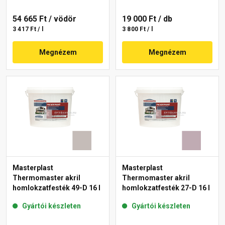
54 665 Ft
/ vödör
19 000 Ft
/ db
3 417 Ft / l
3 800 Ft / l
Megnézem
Megnézem
Masterplast
Masterplast
Thermomaster akril
Thermomaster akril
homlokzatfesték 49-D 16 l
homlokzatfesték 27-D 16 l
Gyártói készleten
Gyártói készleten