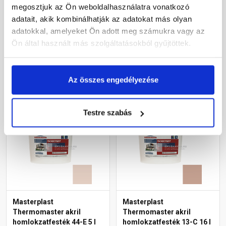
6941 intense 15 l
homlokzatfesték 49-E 16 l
megosztjuk az Ön weboldalhasználatra vonatkozó
adatait, akik kombinálhatják az adatokat más olyan
Rendelésre
Gyártói készleten
adatokkal, amelyeket Ön adott meg számukra vagy az
Ön által használt más szolgáltatásokból gyűjtöttek.
80 205 Ft
/ vödör
54 595 Ft
/ db
5 347 Ft / l
3 412 Ft / l
Az összes engedélyezése
Megnézem
Megnézem
Testre szabás
Masterplast
Masterplast
Thermomaster akril
Thermomaster akril
homlokzatfesték 44-E 5 l
homlokzatfesték 13-C 16 l