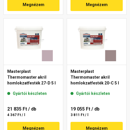
Megnézem
Megnézem
Masterplast
Masterplast
Thermomaster akril
Thermomaster akril
homlokzatfesték 27-D 5 l
homlokzatfesték 20-C 5 l
Gyártói készleten
Gyártói készleten
21 835 Ft
/ db
19 055 Ft
/ db
4 367 Ft / l
3 811 Ft / l
Megnézem
Megnézem