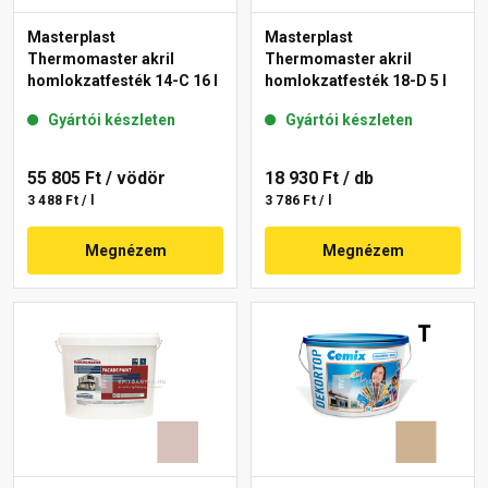
Masterplast
Masterplast
Thermomaster akril
Thermomaster akril
homlokzatfesték 14-C 16 l
homlokzatfesték 18-D 5 l
Gyártói készleten
Gyártói készleten
55 805 Ft
/ vödör
18 930 Ft
/ db
3 488 Ft / l
3 786 Ft / l
Megnézem
Megnézem