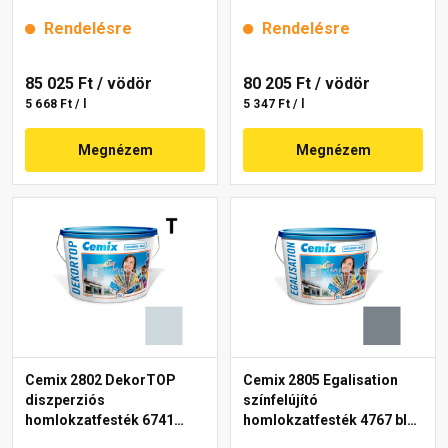
intense 15 l
Rendelésre
Rendelésre
85 025 Ft
/ vödör
80 205 Ft
/ vödör
5 668 Ft / l
5 347 Ft / l
Megnézem
Megnézem
Cemix 2802 DekorTOP
Cemix 2805 Egalisation
diszperziós
színfelújító
homlokzatfesték 6741
homlokzatfesték 4767 blue
intense 15 l
15 l