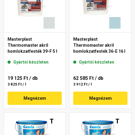
Masterplast
Masterplast
Thermomaster akril
Thermomaster akril
homlokzatfesték 39-F 5 l
homlokzatfesték 36-E 16 l
Gyártói készleten
Gyártói készleten
19 125 Ft
/ db
62 585 Ft
/ db
3 825 Ft / l
3 912 Ft / l
Megnézem
Megnézem