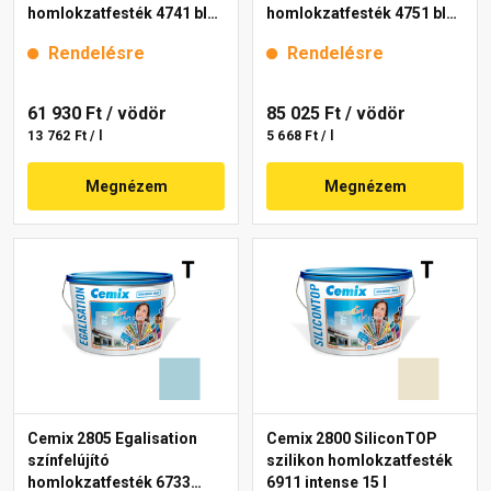
homlokzatfesték 4741 blue
homlokzatfesték 4751 blue
15 l
15 l
Rendelésre
Rendelésre
61 930 Ft
/ vödör
85 025 Ft
/ vödör
13 762 Ft / l
5 668 Ft / l
Megnézem
Megnézem
Cemix 2805 Egalisation
Cemix 2800 SiliconTOP
színfelújító
szilikon homlokzatfesték
homlokzatfesték 6733
6911 intense 15 l