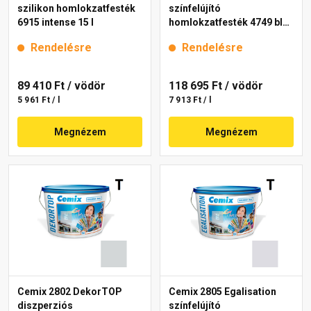
szilikon homlokzatfesték
színfelújító
6915 intense 15 l
homlokzatfesték 4749 blue
15 l
Rendelésre
Rendelésre
89 410 Ft
/ vödör
118 695 Ft
/ vödör
5 961 Ft / l
7 913 Ft / l
Megnézem
Megnézem
Cemix 2802 DekorTOP
Cemix 2805 Egalisation
diszperziós
színfelújító