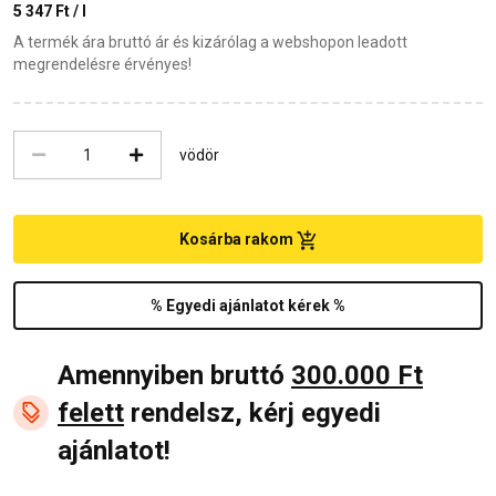
5 347 Ft / l
A termék ára bruttó ár és kizárólag a webshopon leadott
megrendelésre érvényes!
vödör
Kosárba rakom
% Egyedi ajánlatot kérek %
Amennyiben bruttó
300.000 Ft
felett
rendelsz, kérj egyedi
ajánlatot!