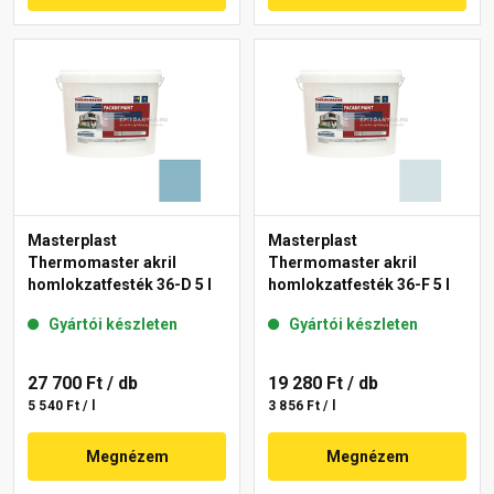
Masterplast
Masterplast
Thermomaster akril
Thermomaster akril
homlokzatfesték 36-D 5 l
homlokzatfesték 36-F 5 l
Gyártói készleten
Gyártói készleten
27 700 Ft
/ db
19 280 Ft
/ db
5 540 Ft / l
3 856 Ft / l
Megnézem
Megnézem