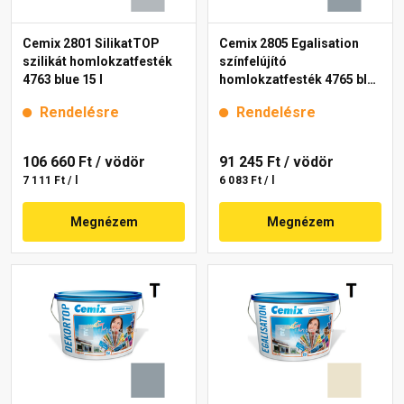
Cemix 2801 SilikatTOP
Cemix 2805 Egalisation
szilikát homlokzatfesték
színfelújító
4763 blue 15 l
homlokzatfesték 4765 blue
15 l
Rendelésre
Rendelésre
106 660 Ft
/ vödör
91 245 Ft
/ vödör
7 111 Ft / l
6 083 Ft / l
Megnézem
Megnézem