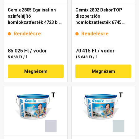
Cemix 2805 Egalisation
Cemix 2802 DekorTOP
színfelújító
diszperziós
homlokzatfesték 4723 blue
homlokzatfesték 6745
15 l
intense 15 l
Rendelésre
Rendelésre
85 025 Ft
/ vödör
70 415 Ft
/ vödör
5 668 Ft / l
15 648 Ft / l
Megnézem
Megnézem