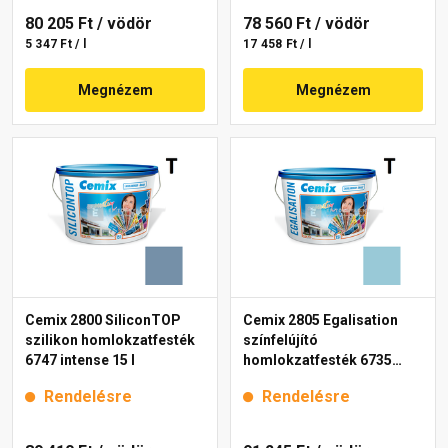
80 205 Ft
/ vödör
78 560 Ft
/ vödör
5 347 Ft / l
17 458 Ft / l
Megnézem
Megnézem
Cemix 2800 SiliconTOP
Cemix 2805 Egalisation
szilikon homlokzatfesték
színfelújító
6747 intense 15 l
homlokzatfesték 6735
intense 15 l
Rendelésre
Rendelésre