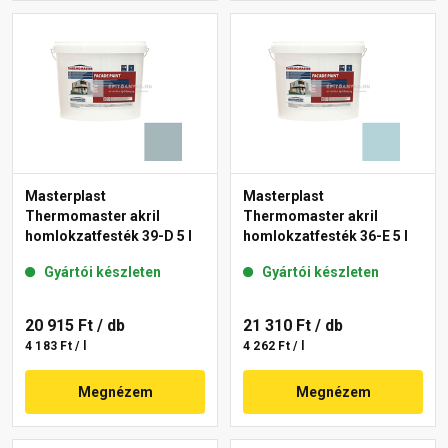
Masterplast
Masterplast
Thermomaster akril
Thermomaster akril
homlokzatfesték 39-D 5 l
homlokzatfesték 36-E 5 l
Gyártói készleten
Gyártói készleten
20 915 Ft
/ db
21 310 Ft
/ db
4 183 Ft / l
4 262 Ft / l
Megnézem
Megnézem