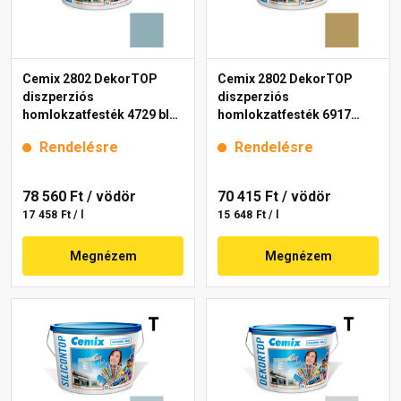
Cemix 2802 DekorTOP
Cemix 2802 DekorTOP
diszperziós
diszperziós
homlokzatfesték 4729 blue
homlokzatfesték 6917
15 l
intense 15 l
Rendelésre
Rendelésre
78 560 Ft
/ vödör
70 415 Ft
/ vödör
17 458 Ft / l
15 648 Ft / l
Megnézem
Megnézem