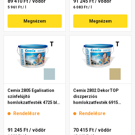
89 410 Ft
/ vödör
91 245 Ft
/ vödör
5 961 Ft / l
6 083 Ft / l
Megnézem
Megnézem
Cemix 2805 Egalisation
Cemix 2802 DekorTOP
színfelújító
diszperziós
homlokzatfesték 4725 blue
homlokzatfesték 6915
15 l
intense 15 l
Rendelésre
Rendelésre
91 245 Ft
/ vödör
70 415 Ft
/ vödör