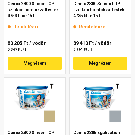
Cemix 2800 SiliconTOP
Cemix 2800 SiliconTOP
szilikon homlokzatfesték
szilikon homlokzatfesték
4753 blue 15 l
4735 blue 15 l
Rendelésre
Rendelésre
80 205 Ft
/ vödör
89 410 Ft
/ vödör
5 347 Ft / l
5 961 Ft / l
Megnézem
Megnézem
Cemix 2800 SiliconTOP
Cemix 2805 Egalisation