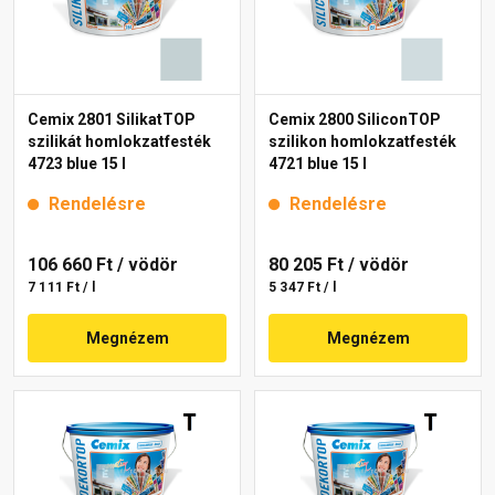
Cemix 2801 SilikatTOP
Cemix 2800 SiliconTOP
szilikát homlokzatfesték
szilikon homlokzatfesték
4723 blue 15 l
4721 blue 15 l
Rendelésre
Rendelésre
106 660 Ft
/ vödör
80 205 Ft
/ vödör
7 111 Ft / l
5 347 Ft / l
Megnézem
Megnézem