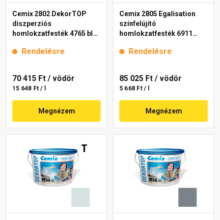
Cemix 2802 DekorTOP
Cemix 2805 Egalisation
diszperziós
színfelújító
homlokzatfesték 4765 blue
homlokzatfesték 6911
15 l
intense 15 l
Rendelésre
Rendelésre
70 415 Ft
/ vödör
85 025 Ft
/ vödör
15 648 Ft / l
5 668 Ft / l
Megnézem
Megnézem