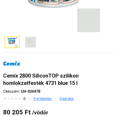
Cemix 2800 SiliconTOP szilikon
homlokzatfesték 4731 blue 15 l
Cikkszám:
UH-036978
0
0 értékelés
0 kérdés
80 205 Ft
/vödör