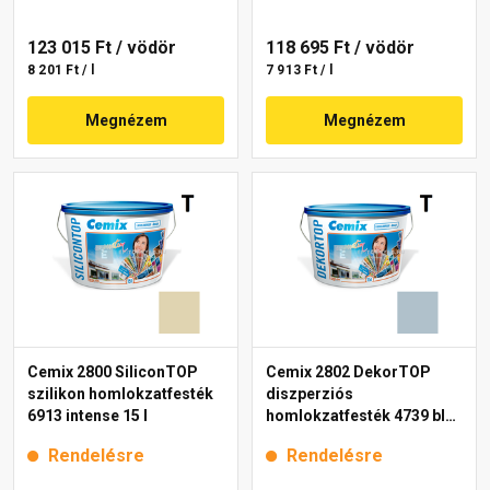
123 015 Ft
/ vödör
118 695 Ft
/ vödör
8 201 Ft / l
7 913 Ft / l
Megnézem
Megnézem
Cemix 2800 SiliconTOP
Cemix 2802 DekorTOP
szilikon homlokzatfesték
diszperziós
6913 intense 15 l
homlokzatfesték 4739 blue
15 l
Rendelésre
Rendelésre