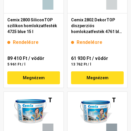
Cemix 2800 SiliconTOP
Cemix 2802 DekorTOP
szilikon homlokzatfesték
diszperziós
4725 blue 15 l
homlokzatfesték 4761 blue
15 l
Rendelésre
Rendelésre
89 410 Ft
/ vödör
61 930 Ft
/ vödör
5 961 Ft / l
13 762 Ft / l
Megnézem
Megnézem