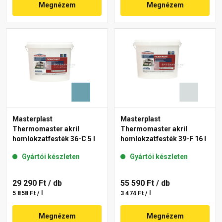
Megnézem
Megnézem
Masterplast
Masterplast
Thermomaster akril
Thermomaster akril
homlokzatfesték 36-C 5 l
homlokzatfesték 39-F 16 l
Gyártói készleten
Gyártói készleten
29 290 Ft
/ db
55 590 Ft
/ db
5 858 Ft / l
3 474 Ft / l
Megnézem
Megnézem