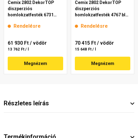
Cemix 2802 DekorTOP
Cemix 2802 DekorTOP
diszperziós
diszperziós
homlokzatfesték 6731
homlokzatfesték 4767 blue
intense 15 l
15 l
Rendelésre
Rendelésre
61 930 Ft
/ vödör
70 415 Ft
/ vödör
13 762 Ft / l
15 648 Ft / l
Megnézem
Megnézem
Részletes leírás
Termékinformáció