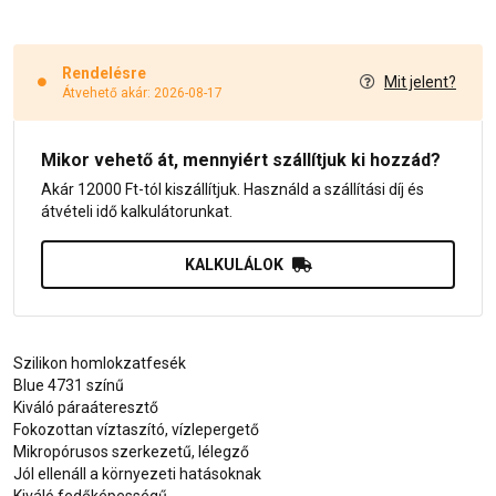
Rendelésre
Mit jelent?
Átvehető akár: 2026-08-17
Mikor vehető át, mennyiért szállítjuk ki hozzád?
Akár 12000 Ft-tól kiszállítjuk. Használd a szállítási díj és
átvételi idő kalkulátorunkat.
KALKULÁLOK
Szilikon homlokzatfesék
Blue 4731 színű
Kiváló páraáteresztő
Fokozottan víztaszító, vízlepergető
Mikropórusos szerkezetű, lélegző
Jól ellenáll a környezeti hatásoknak
Kiváló fedőképességű