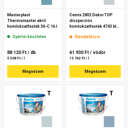
Masterplast
Cemix 2802 DekorTOP
Thermomaster akril
diszperziós
homlokzatfesték 36-C 16 l
homlokzatfesték 4743 blue
15 l
Rendelésre
Gyártói készleten
88 120 Ft
/ db
61 930 Ft
/ vödör
5 508 Ft / l
13 762 Ft / l
Megnézem
Megnézem