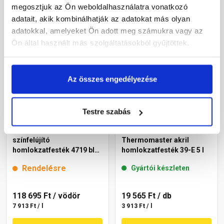
megosztjuk az Ön weboldalhasználatra vonatkozó
Megnézem
Megnézem
adatait, akik kombinálhatják az adatokat más olyan
adatokkal, amelyeket Ön adott meg számukra vagy az
Ön által használt más szolgáltatásokból gyűjtöttek.
Az összes engedélyezése
Testre szabás
Cemix 2805 Egalisation
Masterplast
színfelújító
Thermomaster akril
homlokzatfesték 4719 blue
homlokzatfesték 39-E 5 l
15 l
Rendelésre
Gyártói készleten
118 695 Ft
/ vödör
19 565 Ft
/ db
7 913 Ft / l
3 913 Ft / l