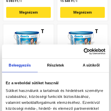
6 083 Ft / l
15 648 Ft / l
Megnézem
Megnézem
Beleegyezés
Részletek
A sütikről
Cemix 2802 DekorTOP
Cemix 2802 DekorTOP
diszperziós
diszperziós
homlokzatfesték 6739
homlokzatfesték 4745 blue
Ez a weboldal sütiket használ
intense 15 l
15 l
Rendelésre
Rendelésre
Sütiket használunk a tartalmak és hirdetések személyre
szabásához, közösségi funkciók biztosításához,
78 560 Ft
/ vödör
70 415 Ft
/ vödör
valamint weboldalforgalmunk elemzéséhez. Ezenkívül
17 458 Ft / l
15 648 Ft / l
közösségi média-, hirdető- és elemező partnereinkkel