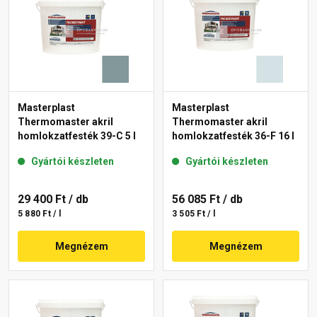
Masterplast
Masterplast
Thermomaster akril
Thermomaster akril
homlokzatfesték 39-C 5 l
homlokzatfesték 36-F 16 l
Gyártói készleten
Gyártói készleten
29 400 Ft
/ db
56 085 Ft
/ db
5 880 Ft / l
3 505 Ft / l
Megnézem
Megnézem