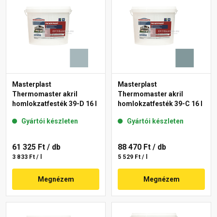
Masterplast
Masterplast
Thermomaster akril
Thermomaster akril
homlokzatfesték 39-D 16 l
homlokzatfesték 39-C 16 l
Gyártói készleten
Gyártói készleten
61 325 Ft
/ db
88 470 Ft
/ db
3 833 Ft / l
5 529 Ft / l
Megnézem
Megnézem