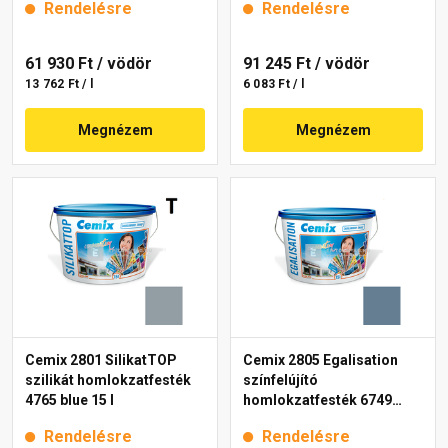
Rendelésre
Rendelésre
61 930 Ft
/ vödör
91 245 Ft
/ vödör
13 762 Ft / l
6 083 Ft / l
Megnézem
Megnézem
Cemix 2801 SilikatTOP
Cemix 2805 Egalisation
szilikát homlokzatfesték
színfelújító
4765 blue 15 l
homlokzatfesték 6749
intense 15 l
Rendelésre
Rendelésre