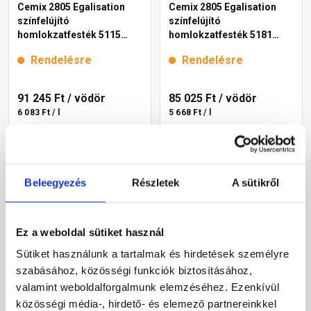
Cemix 2805 Egalisation
Cemix 2805 Egalisation
színfelújító
színfelújító
homlokzatfesték 5115
homlokzatfesték 5181
rusty 15 l
rusty 15 l
Rendelésre
Rendelésre
91 245 Ft
/ vödör
85 025 Ft
/ vödör
6 083 Ft / l
5 668 Ft / l
Megnézem
Megnézem
Beleegyezés
Részletek
A sütikről
Ez a weboldal sütiket használ
Sütiket használunk a tartalmak és hirdetések személyre
szabásához, közösségi funkciók biztosításához,
valamint weboldalforgalmunk elemzéséhez. Ezenkívül
közösségi média-, hirdető- és elemező partnereinkkel
Cemix 2802 DekorTOP
Cemix 2802 DekorTOP