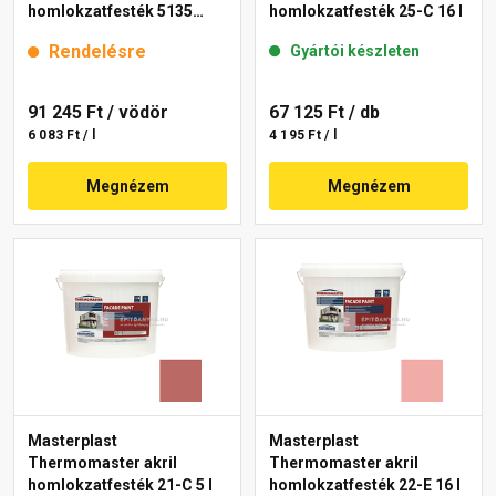
homlokzatfesték 5135
homlokzatfesték 25-C 16 l
rusty 15 l
Rendelésre
Gyártói készleten
91 245 Ft
/ vödör
67 125 Ft
/ db
6 083 Ft / l
4 195 Ft / l
Megnézem
Megnézem
Masterplast
Masterplast
Thermomaster akril
Thermomaster akril
homlokzatfesték 21-C 5 l
homlokzatfesték 22-E 16 l