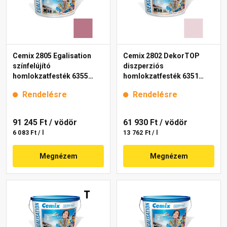
Cemix 2805 Egalisation
Cemix 2802 DekorTOP
színfelújító
diszperziós
homlokzatfesték 6355
homlokzatfesték 6351
intense 15 l
intense 15 l
Rendelésre
Rendelésre
91 245 Ft
/ vödör
61 930 Ft
/ vödör
6 083 Ft / l
13 762 Ft / l
Megnézem
Megnézem