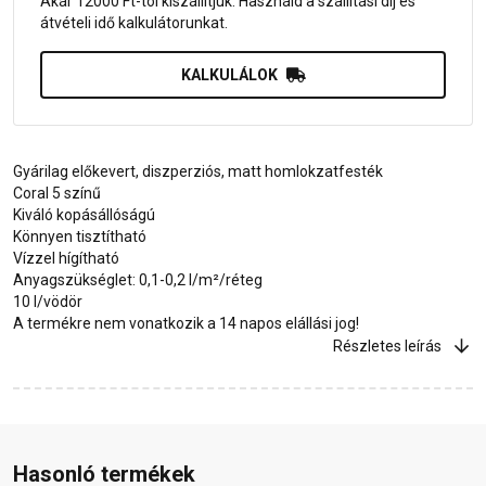
Akár 12000 Ft-tól kiszállítjuk. Használd a szállítási díj és
átvételi idő kalkulátorunkat.
KALKULÁLOK
Gyárilag előkevert, diszperziós, matt homlokzatfesték
Coral 5 színű
Kiváló kopásállóságú
Könnyen tisztítható
Vízzel hígítható
Anyagszükséglet: 0,1-0,2 l/m²/réteg
10 l/vödör
A termékre nem vonatkozik a 14 napos elállási jog!
Részletes leírás
Hasonló termékek