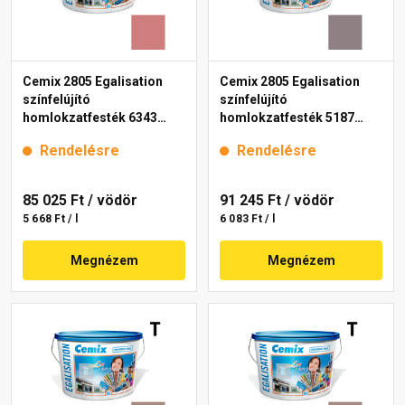
Cemix 2805 Egalisation
Cemix 2805 Egalisation
színfelújító
színfelújító
homlokzatfesték 6343
homlokzatfesték 5187
intense 15 l
rusty 15 l
Rendelésre
Rendelésre
85 025 Ft
/ vödör
91 245 Ft
/ vödör
5 668 Ft / l
6 083 Ft / l
Megnézem
Megnézem