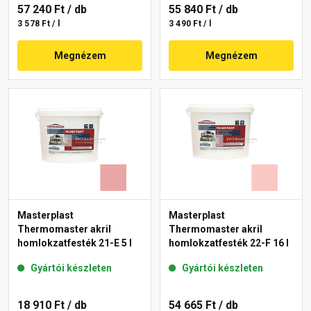
57 240 Ft
/ db
55 840 Ft
/ db
3 578 Ft / l
3 490 Ft / l
Megnézem
Megnézem
Masterplast
Masterplast
Thermomaster akril
Thermomaster akril
homlokzatfesték 21-E 5 l
homlokzatfesték 22-F 16 l
Gyártói készleten
Gyártói készleten
18 910 Ft
/ db
54 665 Ft
/ db