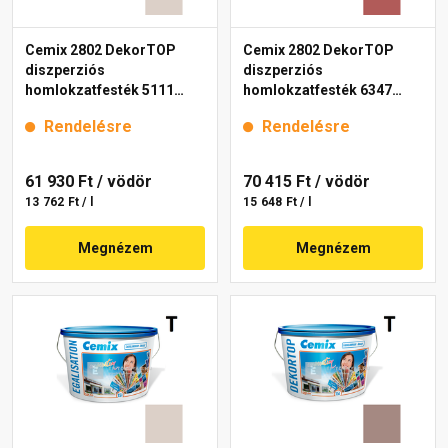
Cemix 2802 DekorTOP
Cemix 2802 DekorTOP
diszperziós
diszperziós
homlokzatfesték 5111
homlokzatfesték 6347
rusty 15 l
intense 15 l
Rendelésre
Rendelésre
61 930 Ft
/ vödör
70 415 Ft
/ vödör
13 762 Ft / l
15 648 Ft / l
Megnézem
Megnézem