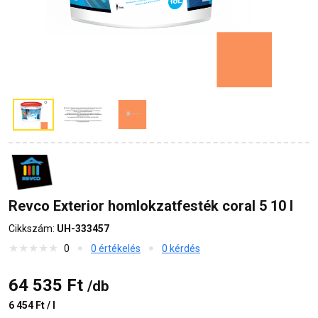
Revco Exterior homlokzatfesték coral 5 10 l
Cikkszám:
UH-333457
0
0 értékelés
0 kérdés
64 535 Ft
/db
6 454 Ft / l