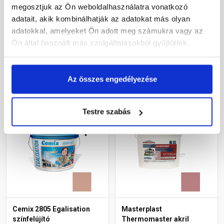
diszperziós
diszperziós
megosztjuk az Ön weboldalhasználatra vonatkozó
homlokzatfesték 5153
homlokzatfesték 5173
adatait, akik kombinálhatják az adatokat más olyan
rusty 15 l
rusty 15 l
adatokkal, amelyeket Ön adott meg számukra vagy az
Rendelésre
Rendelésre
Ön által használt más szolgáltatásokból gyűjtöttek.
61 930 Ft
/ vödör
61 930 Ft
/ vödör
13 762 Ft / l
13 762 Ft / l
Az összes engedélyezése
Megnézem
Megnézem
Testre szabás
Cemix 2805 Egalisation
Masterplast
színfelújító
Thermomaster akril