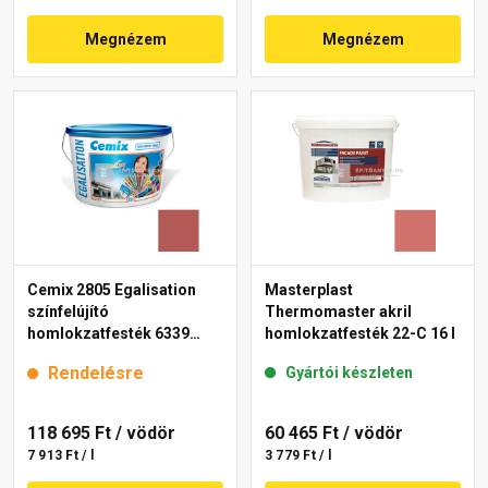
Megnézem
Megnézem
Cemix 2805 Egalisation
Masterplast
színfelújító
Thermomaster akril
homlokzatfesték 6339
homlokzatfesték 22-C 16 l
intense 15 l
Rendelésre
Gyártói készleten
118 695 Ft
/ vödör
60 465 Ft
/ vödör
7 913 Ft / l
3 779 Ft / l