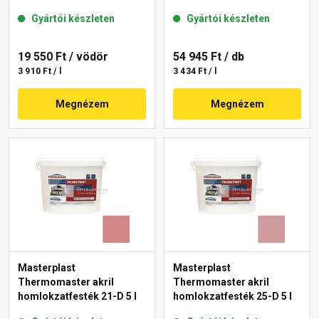
Gyártói készleten
Gyártói készleten
19 550 Ft
/ vödör
54 945 Ft
/ db
3 910 Ft / l
3 434 Ft / l
Megnézem
Megnézem
Masterplast
Masterplast
Thermomaster akril
Thermomaster akril
homlokzatfesték 21-D 5 l
homlokzatfesték 25-D 5 l