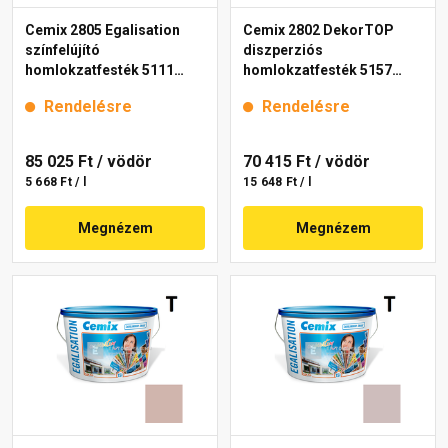
Cemix 2805 Egalisation
Cemix 2802 DekorTOP
színfelújító
diszperziós
homlokzatfesték 5111
homlokzatfesték 5157
rusty 15 l
rusty 15 l
Rendelésre
Rendelésre
85 025 Ft
/ vödör
70 415 Ft
/ vödör
5 668 Ft / l
15 648 Ft / l
Megnézem
Megnézem