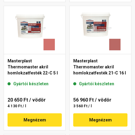
Masterplast
Masterplast
Thermomaster akril
Thermomaster akril
homlokzatfesték 22-C 5 l
homlokzatfesték 21-C 16 l
Gyártói készleten
Gyártói készleten
20 650 Ft
/ vödör
56 960 Ft
/ vödör
4 130 Ft / l
3 560 Ft / l
Megnézem
Megnézem