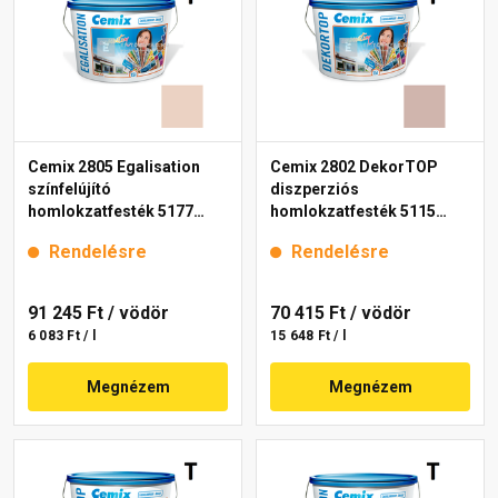
Cemix 2805 Egalisation
Cemix 2802 DekorTOP
színfelújító
diszperziós
homlokzatfesték 5177
homlokzatfesték 5115
rusty 15 l
rusty 15 l
Rendelésre
Rendelésre
91 245 Ft
/ vödör
70 415 Ft
/ vödör
6 083 Ft / l
15 648 Ft / l
Megnézem
Megnézem