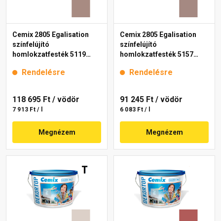
Cemix 2805 Egalisation
Cemix 2805 Egalisation
színfelújító
színfelújító
homlokzatfesték 5119
homlokzatfesték 5157
rusty 15 l
rusty 15 l
Rendelésre
Rendelésre
118 695 Ft
/ vödör
91 245 Ft
/ vödör
7 913 Ft / l
6 083 Ft / l
Megnézem
Megnézem