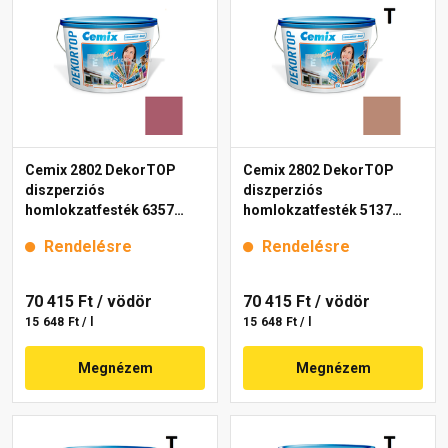
Cemix 2802 DekorTOP
Cemix 2802 DekorTOP
diszperziós
diszperziós
homlokzatfesték 6357
homlokzatfesték 5137
intense 15 l
rusty 15 l
Rendelésre
Rendelésre
70 415 Ft
/ vödör
70 415 Ft
/ vödör
15 648 Ft / l
15 648 Ft / l
Megnézem
Megnézem