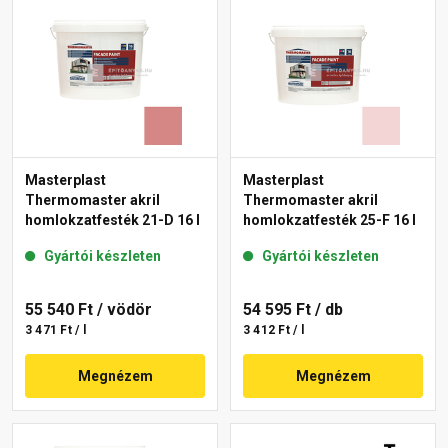
Masterplast
Masterplast
Thermomaster akril
Thermomaster akril
homlokzatfesték 21-D 16 l
homlokzatfesték 25-F 16 l
Gyártói készleten
Gyártói készleten
55 540 Ft
/ vödör
54 595 Ft
/ db
3 471 Ft / l
3 412 Ft / l
Megnézem
Megnézem