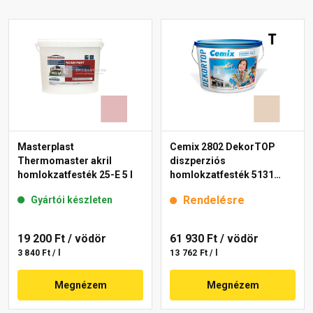
Masterplast
Cemix 2802 DekorTOP
Thermomaster akril
diszperziós
homlokzatfesték 25-E 5 l
homlokzatfesték 5131
rusty 15 l
Rendelésre
Gyártói készleten
19 200 Ft
/ vödör
61 930 Ft
/ vödör
3 840 Ft / l
13 762 Ft / l
Megnézem
Megnézem