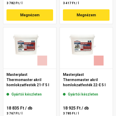
3 782 Ft / l
3 417 Ft / l
Megnézem
Megnézem
Masterplast
Masterplast
Thermomaster akril
Thermomaster akril
homlokzatfesték 21-F 5 l
homlokzatfesték 22-E 5 l
Gyártói készleten
Gyártói készleten
18 835 Ft
/ db
18 925 Ft
/ db
3 767 Ft / l
3 785 Ft / l