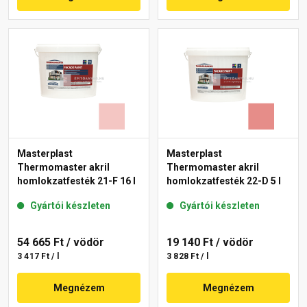
Masterplast
Masterplast
Thermomaster akril
Thermomaster akril
homlokzatfesték 21-F 16 l
homlokzatfesték 22-D 5 l
Gyártói készleten
Gyártói készleten
54 665 Ft
/ vödör
19 140 Ft
/ vödör
3 417 Ft / l
3 828 Ft / l
Megnézem
Megnézem