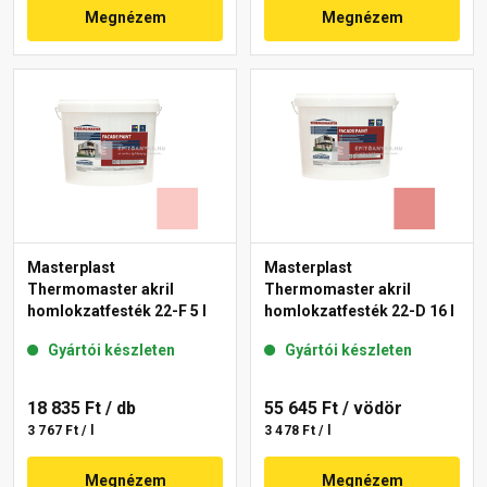
Megnézem
Megnézem
Masterplast
Masterplast
Thermomaster akril
Thermomaster akril
homlokzatfesték 22-F 5 l
homlokzatfesték 22-D 16 l
Gyártói készleten
Gyártói készleten
18 835 Ft
/ db
55 645 Ft
/ vödör
3 767 Ft / l
3 478 Ft / l
Megnézem
Megnézem