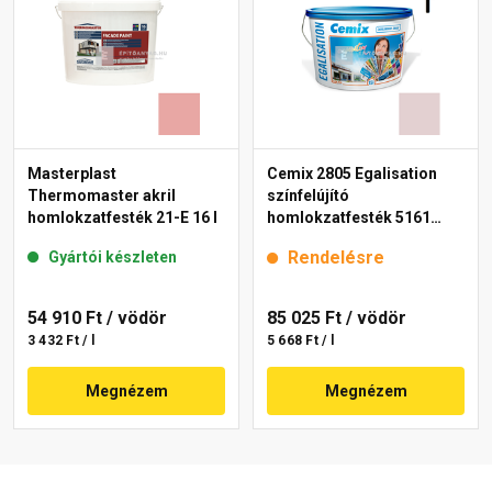
Masterplast
Cemix 2805 Egalisation
Thermomaster akril
színfelújító
homlokzatfesték 21-E 16 l
homlokzatfesték 5161
rusty 15 l
Rendelésre
Gyártói készleten
54 910 Ft
/ vödör
85 025 Ft
/ vödör
3 432 Ft / l
5 668 Ft / l
Megnézem
Megnézem