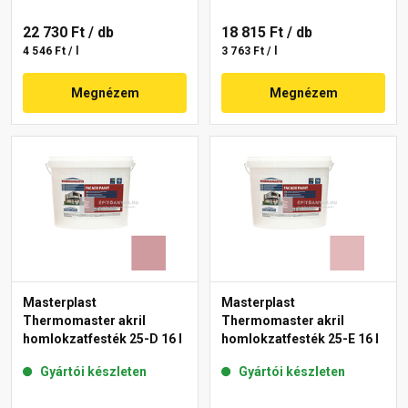
22 730 Ft
/ db
18 815 Ft
/ db
4 546 Ft / l
3 763 Ft / l
Megnézem
Megnézem
Masterplast
Masterplast
Thermomaster akril
Thermomaster akril
homlokzatfesték 25-D 16 l
homlokzatfesték 25-E 16 l
Gyártói készleten
Gyártói készleten