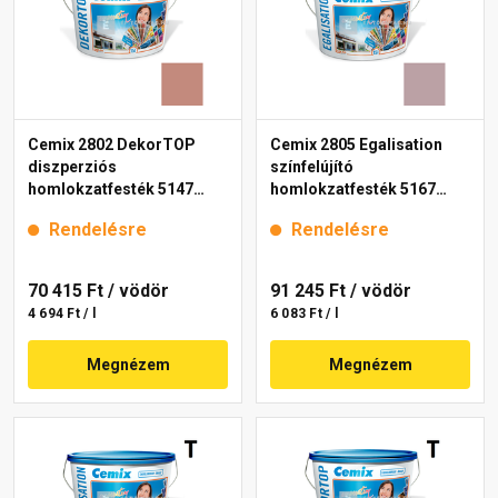
Cemix 2802 DekorTOP
Cemix 2805 Egalisation
diszperziós
színfelújító
homlokzatfesték 5147
homlokzatfesték 5167
rusty 15 l
rusty 15 l
Rendelésre
Rendelésre
70 415 Ft
/ vödör
91 245 Ft
/ vödör
4 694 Ft / l
6 083 Ft / l
Megnézem
Megnézem