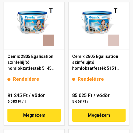
Cemix 2805 Egalisation
Cemix 2805 Egalisation
színfelújító
színfelújító
homlokzatfesték 5145
homlokzatfesték 5151
rusty 15 l
rusty 15 l
Rendelésre
Rendelésre
91 245 Ft
/ vödör
85 025 Ft
/ vödör
6 083 Ft / l
5 668 Ft / l
Megnézem
Megnézem