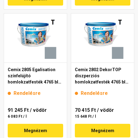
Cemix 2805 Egalisation
Cemix 2802 DekorTOP
színfelújító
diszperziós
homlokzatfesték 4765 blue
homlokzatfesték 4765 blue
15 l
15 l
Rendelésre
Rendelésre
91 245 Ft
/ vödör
70 415 Ft
/ vödör
6 083 Ft / l
15 648 Ft / l
Megnézem
Megnézem