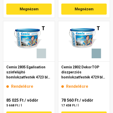
Megnézem
Megnézem
Cemix 2805 Egalisation
Cemix 2802 DekorTOP
színfelújító
diszperziós
homlokzatfesték 4723 blue
homlokzatfesték 4729 blue
15 l
15 l
Rendelésre
Rendelésre
85 025 Ft
/ vödör
78 560 Ft
/ vödör
5 668 Ft / l
17 458 Ft / l