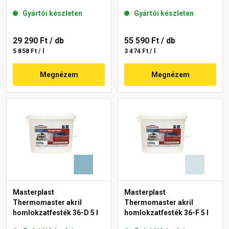
Gyártói készleten
Gyártói készleten
29 290 Ft
/ db
55 590 Ft
/ db
5 858 Ft / l
3 474 Ft / l
Megnézem
Megnézem
Masterplast
Masterplast
Thermomaster akril
Thermomaster akril
homlokzatfesték 36-D 5 l
homlokzatfesték 36-F 5 l