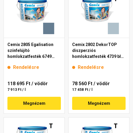
Cemix 2805 Egalisation
Cemix 2802 DekorTOP
színfelújító
diszperziós
homlokzatfesték 6749
homlokzatfesték 4739 blue
intense 15 l
15 l
Rendelésre
Rendelésre
118 695 Ft
/ vödör
78 560 Ft
/ vödör
7 913 Ft / l
17 458 Ft / l
Megnézem
Megnézem