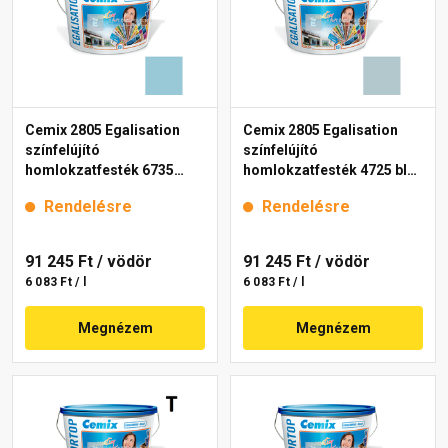
Cemix 2805 Egalisation
Cemix 2805 Egalisation
színfelújító
színfelújító
homlokzatfesték 6735
homlokzatfesték 4725 blue
intense 15 l
15 l
Rendelésre
Rendelésre
91 245 Ft
/ vödör
91 245 Ft
/ vödör
6 083 Ft / l
6 083 Ft / l
Megnézem
Megnézem