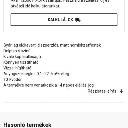
Akár 12000 Ft-tól kiszállítjuk. Használd a szállítási díj és
átvételi idő kalkulátorunkat.
KALKULÁLOK
Gyárilag előkevert, diszperziós, matt homlokzatfesték
Delphin 4 színű
Kiváló kopásállóságú
Könnyen tisztítható
Vízzel hígítható
Anyagszükséglet: 0,1-0,2 l/m²/réteg
10 l/vödör
A termékre nem vonatkozik a 14 napos elállási jog!
Részletes leírás
Hasonló termékek