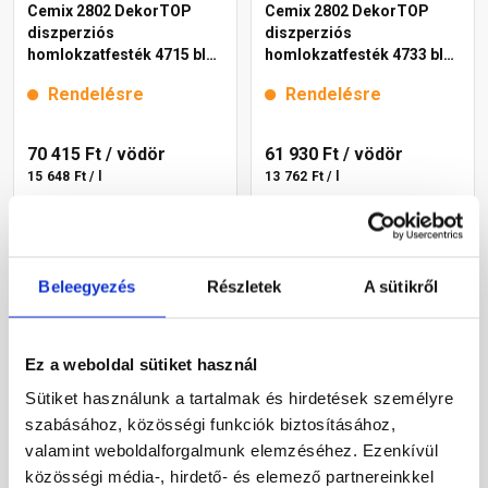
Cemix 2802 DekorTOP
Cemix 2802 DekorTOP
diszperziós
diszperziós
homlokzatfesték 4715 blue
homlokzatfesték 4733 blue
15 l
15 l
Rendelésre
Rendelésre
70 415 Ft
/ vödör
61 930 Ft
/ vödör
15 648 Ft / l
13 762 Ft / l
Megnézem
Megnézem
Beleegyezés
Részletek
A sütikről
Ez a weboldal sütiket használ
Sütiket használunk a tartalmak és hirdetések személyre
szabásához, közösségi funkciók biztosításához,
valamint weboldalforgalmunk elemzéséhez. Ezenkívül
közösségi média-, hirdető- és elemező partnereinkkel
Cemix 2802 DekorTOP
Cemix 2802 DekorTOP