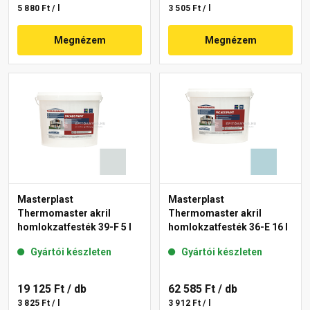
5 880 Ft / l
3 505 Ft / l
Megnézem
Megnézem
Masterplast
Masterplast
Thermomaster akril
Thermomaster akril
homlokzatfesték 39-F 5 l
homlokzatfesték 36-E 16 l
Gyártói készleten
Gyártói készleten
19 125 Ft
/ db
62 585 Ft
/ db
3 825 Ft / l
3 912 Ft / l