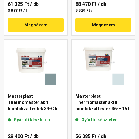
61 325 Ft
/ db
88 470 Ft
/ db
3 833 Ft / l
5 529 Ft / l
Megnézem
Megnézem
Masterplast
Masterplast
Thermomaster akril
Thermomaster akril
homlokzatfesték 39-C 5 l
homlokzatfesték 36-F 16 l
Gyártói készleten
Gyártói készleten
29 400 Ft
/ db
56 085 Ft
/ db