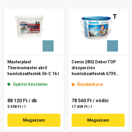
Masterplast
Cemix 2802 DekorTOP
Thermomaster akril
diszperziós
homlokzatfesték 36-C 16 l
homlokzatfesték 6739
intense 15 l
Rendelésre
Gyártói készleten
88 120 Ft
/ db
78 560 Ft
/ vödör
5 508 Ft / l
17 458 Ft / l
Megnézem
Megnézem