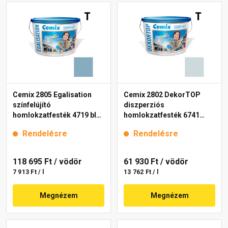
Cemix 2805 Egalisation
Cemix 2802 DekorTOP
színfelújító
diszperziós
homlokzatfesték 4719 blue
homlokzatfesték 6741
15 l
intense 15 l
Rendelésre
Rendelésre
118 695 Ft
/ vödör
61 930 Ft
/ vödör
7 913 Ft / l
13 762 Ft / l
Megnézem
Megnézem