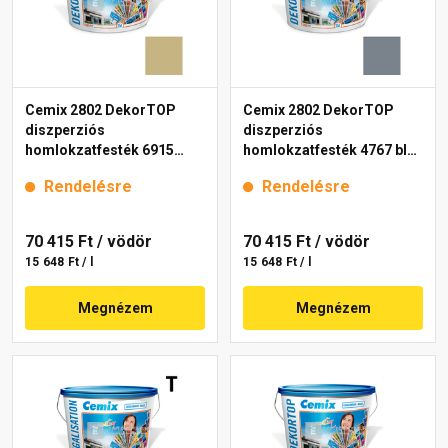
Cemix 2802 DekorTOP
Cemix 2802 DekorTOP
diszperziós
diszperziós
homlokzatfesték 6915
homlokzatfesték 4767 blue
intense 15 l
15 l
Rendelésre
Rendelésre
70 415 Ft
/ vödör
70 415 Ft
/ vödör
15 648 Ft / l
15 648 Ft / l
Megnézem
Megnézem