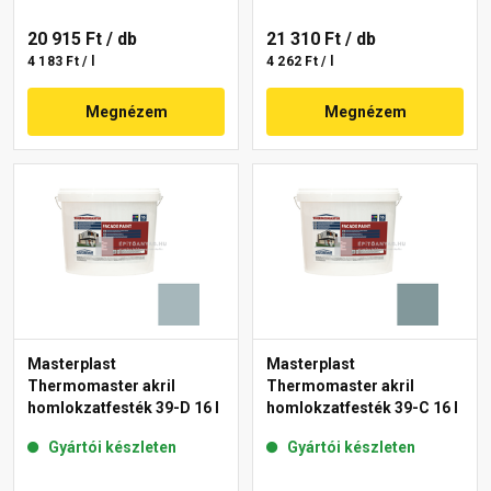
20 915 Ft
/ db
21 310 Ft
/ db
4 183 Ft / l
4 262 Ft / l
Megnézem
Megnézem
Masterplast
Masterplast
Thermomaster akril
Thermomaster akril
homlokzatfesték 39-D 16 l
homlokzatfesték 39-C 16 l
Gyártói készleten
Gyártói készleten