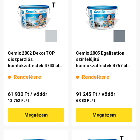
Cemix 2802 DekorTOP
Cemix 2805 Egalisation
diszperziós
színfelújító
homlokzatfesték 4743 blue
homlokzatfesték 4767 blue
15 l
15 l
Rendelésre
Rendelésre
61 930 Ft
/ vödör
91 245 Ft
/ vödör
13 762 Ft / l
6 083 Ft / l
Megnézem
Megnézem