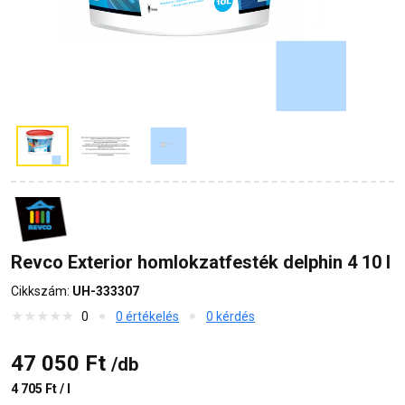
Revco Exterior homlokzatfesték delphin 4 10 l
Cikkszám:
UH-333307
0
0 értékelés
0 kérdés
47 050 Ft
/db
4 705 Ft / l