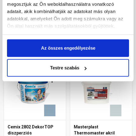
diszperziós
diszperziós
megosztjuk az Ön weboldalhasználatra vonatkozó
homlokzatfesték 4727 blue
homlokzatfesték 4741 blue
adatait, akik kombinálhatják az adatokat más olyan
15 l
15 l
adatokkal, amelyeket Ön adott meg számukra vagy az
Rendelésre
Rendelésre
Ön által használt más szolgáltatásokból gyűjtöttek.
70 415 Ft
/ vödör
61 930 Ft
/ vödör
15 648 Ft / l
13 762 Ft / l
Az összes engedélyezése
Megnézem
Megnézem
Testre szabás
Cemix 2802 DekorTOP
Masterplast
diszperziós
Thermomaster akril