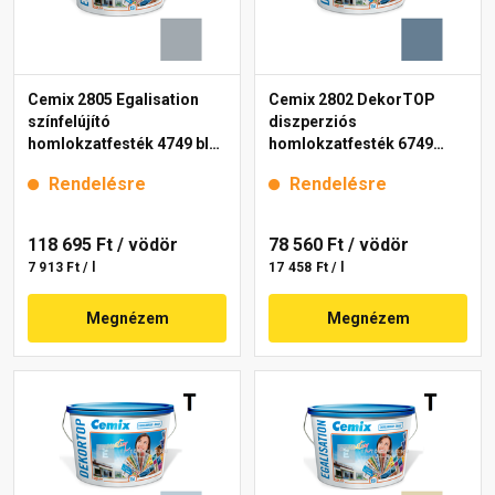
Cemix 2805 Egalisation
Cemix 2802 DekorTOP
színfelújító
diszperziós
homlokzatfesték 4749 blue
homlokzatfesték 6749
15 l
intense 15 l
Rendelésre
Rendelésre
118 695 Ft
/ vödör
78 560 Ft
/ vödör
7 913 Ft / l
17 458 Ft / l
Megnézem
Megnézem