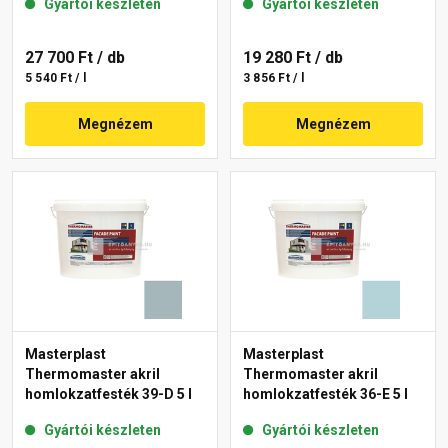
Gyártói készleten
Gyártói készleten
27 700 Ft
/ db
19 280 Ft
/ db
5 540 Ft / l
3 856 Ft / l
Megnézem
Megnézem
Masterplast
Masterplast
Thermomaster akril
Thermomaster akril
homlokzatfesték 39-D 5 l
homlokzatfesték 36-E 5 l
Gyártói készleten
Gyártói készleten