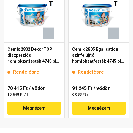
Cemix 2802 DekorTOP
Cemix 2805 Egalisation
diszperziós
színfelújító
homlokzatfesték 4745 blue
homlokzatfesték 4745 blue
15 l
15 l
Rendelésre
Rendelésre
70 415 Ft
/ vödör
91 245 Ft
/ vödör
15 648 Ft / l
6 083 Ft / l
Megnézem
Megnézem