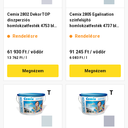
Cemix 2802 DekorTOP
Cemix 2805 Egalisation
diszperziós
színfelújító
homlokzatfesték 4753 blue
homlokzatfesték 4737 blue
15 l
15 l
Rendelésre
Rendelésre
61 930 Ft
/ vödör
91 245 Ft
/ vödör
13 762 Ft / l
6 083 Ft / l
Megnézem
Megnézem