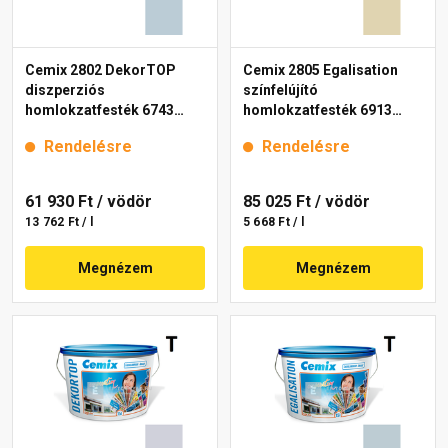
Cemix 2802 DekorTOP
Cemix 2805 Egalisation
diszperziós
színfelújító
homlokzatfesték 6743
homlokzatfesték 6913
intense 15 l
intense 15 l
Rendelésre
Rendelésre
61 930 Ft
/ vödör
85 025 Ft
/ vödör
13 762 Ft / l
5 668 Ft / l
Megnézem
Megnézem