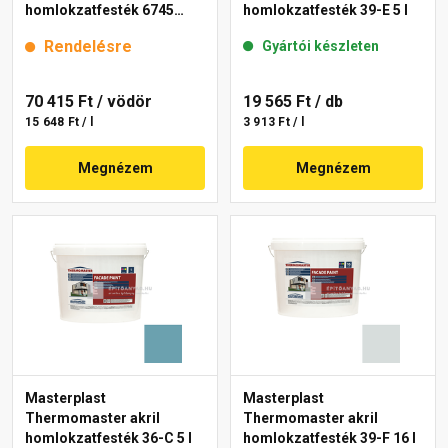
homlokzatfesték 6745
homlokzatfesték 39-E 5 l
intense 15 l
Rendelésre
Gyártói készleten
70 415 Ft
/ vödör
19 565 Ft
/ db
15 648 Ft / l
3 913 Ft / l
Megnézem
Megnézem
Masterplast
Masterplast
Thermomaster akril
Thermomaster akril
homlokzatfesték 36-C 5 l
homlokzatfesték 39-F 16 l