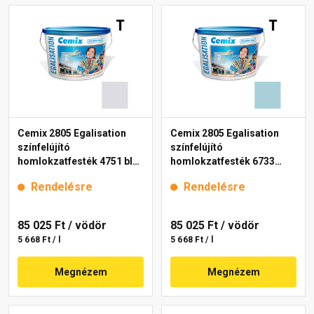
Cemix 2805 Egalisation
Cemix 2805 Egalisation
színfelújító
színfelújító
homlokzatfesték 4751 blue
homlokzatfesték 6733
15 l
intense 15 l
Rendelésre
Rendelésre
85 025 Ft
/ vödör
85 025 Ft
/ vödör
5 668 Ft / l
5 668 Ft / l
Megnézem
Megnézem