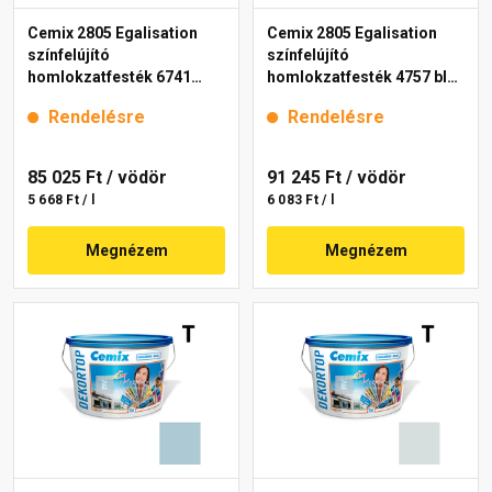
Cemix 2805 Egalisation
Cemix 2805 Egalisation
színfelújító
színfelújító
homlokzatfesték 6741
homlokzatfesték 4757 blue
intense 15 l
15 l
Rendelésre
Rendelésre
85 025 Ft
/ vödör
91 245 Ft
/ vödör
5 668 Ft / l
6 083 Ft / l
Megnézem
Megnézem