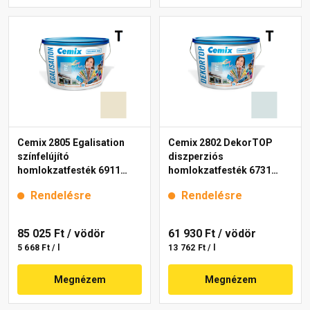
Cemix 2805 Egalisation
Cemix 2802 DekorTOP
színfelújító
diszperziós
homlokzatfesték 6911
homlokzatfesték 6731
intense 15 l
intense 15 l
Rendelésre
Rendelésre
85 025 Ft
/ vödör
61 930 Ft
/ vödör
5 668 Ft / l
13 762 Ft / l
Megnézem
Megnézem