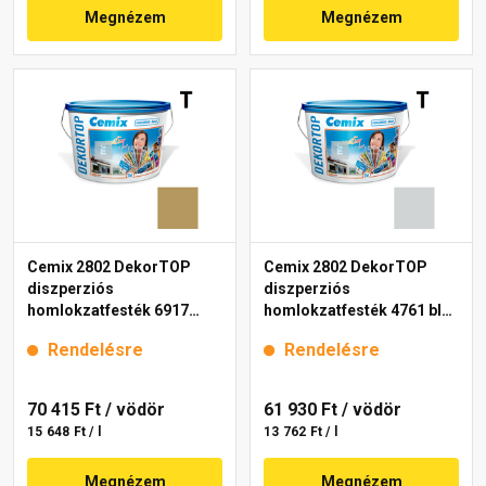
Megnézem
Megnézem
Cemix 2802 DekorTOP
Cemix 2802 DekorTOP
diszperziós
diszperziós
homlokzatfesték 6917
homlokzatfesték 4761 blue
intense 15 l
15 l
Rendelésre
Rendelésre
70 415 Ft
/ vödör
61 930 Ft
/ vödör
15 648 Ft / l
13 762 Ft / l
Megnézem
Megnézem