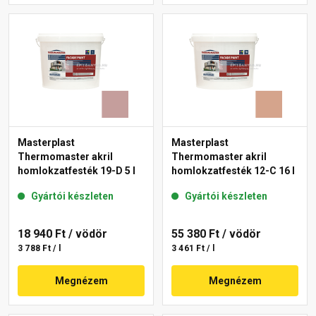
Masterplast
Masterplast
Thermomaster akril
Thermomaster akril
homlokzatfesték 19-D 5 l
homlokzatfesték 12-C 16 l
Gyártói készleten
Gyártói készleten
18 940 Ft
/ vödör
55 380 Ft
/ vödör
3 788 Ft / l
3 461 Ft / l
Megnézem
Megnézem