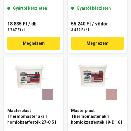
Gyártói készleten
Gyártói készleten
18 835 Ft
/ db
55 240 Ft
/ vödör
3 767 Ft / l
3 452 Ft / l
Megnézem
Megnézem
Masterplast
Masterplast
Thermomaster akril
Thermomaster akril
homlokzatfesték 27-C 5 l
homlokzatfesték 19-D 16 l