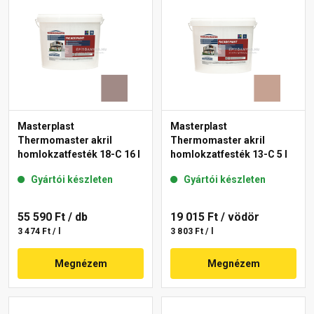
Masterplast
Masterplast
Thermomaster akril
Thermomaster akril
homlokzatfesték 18-C 16 l
homlokzatfesték 13-C 5 l
Gyártói készleten
Gyártói készleten
55 590 Ft
/ db
19 015 Ft
/ vödör
3 474 Ft / l
3 803 Ft / l
Megnézem
Megnézem