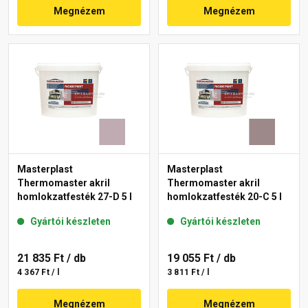
Megnézem
Megnézem
Masterplast
Masterplast
Thermomaster akril
Thermomaster akril
homlokzatfesték 27-D 5 l
homlokzatfesték 20-C 5 l
Gyártói készleten
Gyártói készleten
21 835 Ft
/ db
19 055 Ft
/ db
4 367 Ft / l
3 811 Ft / l
Megnézem
Megnézem