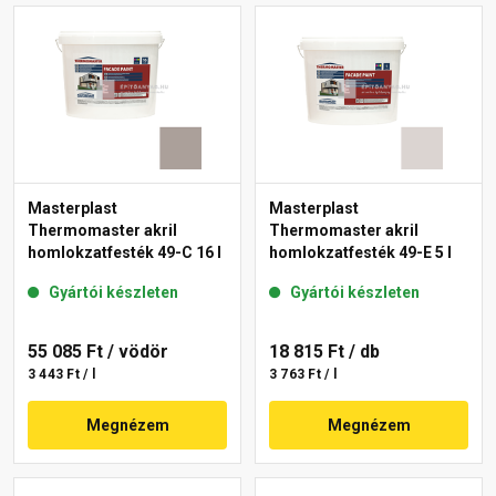
Masterplast
Masterplast
Thermomaster akril
Thermomaster akril
homlokzatfesték 49-C 16 l
homlokzatfesték 49-E 5 l
Gyártói készleten
Gyártói készleten
55 085 Ft
/ vödör
18 815 Ft
/ db
3 443 Ft / l
3 763 Ft / l
Megnézem
Megnézem