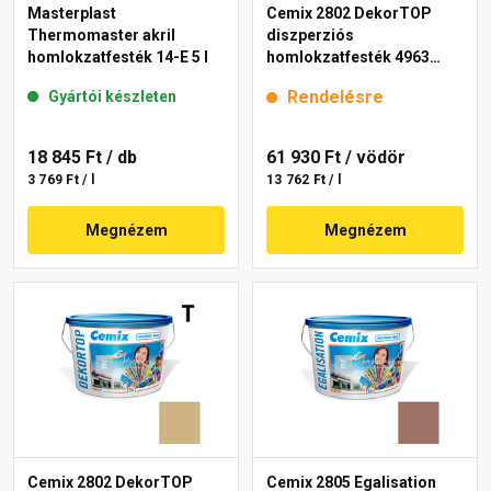
Masterplast
Cemix 2802 DekorTOP
Thermomaster akril
diszperziós
homlokzatfesték 14-E 5 l
homlokzatfesték 4963
brown 15 l
Rendelésre
Gyártói készleten
18 845 Ft
/ db
61 930 Ft
/ vödör
3 769 Ft / l
13 762 Ft / l
Megnézem
Megnézem
Cemix 2802 DekorTOP
Cemix 2805 Egalisation