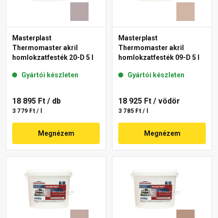
Masterplast
Masterplast
Thermomaster akril
Thermomaster akril
homlokzatfesték 20-D 5 l
homlokzatfesték 09-D 5 l
Gyártói készleten
Gyártói készleten
18 895 Ft
/ db
18 925 Ft
/ vödör
3 779 Ft / l
3 785 Ft / l
Megnézem
Megnézem