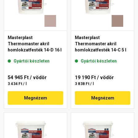
Masterplast
Masterplast
Thermomaster akril
Thermomaster akril
homlokzatfesték 14-D 16 l
homlokzatfesték 14-C 5 l
Gyártói készleten
Gyártói készleten
54 945 Ft
/ vödör
19 190 Ft
/ vödör
3 434 Ft / l
3 838 Ft / l
Megnézem
Megnézem