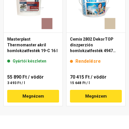
Masterplast
Cemix 2802 DekorTOP
Thermomaster akril
diszperziós
homlokzatfesték 19-C 16 l
homlokzatfesték 4947
brown 15 l
Rendelésre
Gyártói készleten
55 890 Ft
/ vödör
70 415 Ft
/ vödör
3 493 Ft / l
15 648 Ft / l
Megnézem
Megnézem