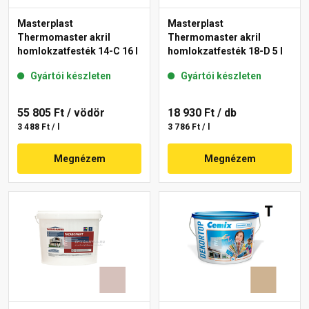
Masterplast
Masterplast
Thermomaster akril
Thermomaster akril
homlokzatfesték 14-C 16 l
homlokzatfesték 18-D 5 l
Gyártói készleten
Gyártói készleten
55 805 Ft
/ vödör
18 930 Ft
/ db
3 488 Ft / l
3 786 Ft / l
Megnézem
Megnézem