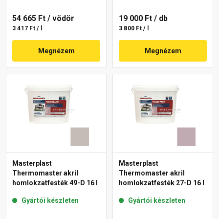
54 665 Ft
/ vödör
19 000 Ft
/ db
3 417 Ft / l
3 800 Ft / l
Megnézem
Megnézem
Masterplast
Masterplast
Thermomaster akril
Thermomaster akril
homlokzatfesték 49-D 16 l
homlokzatfesték 27-D 16 l
Gyártói készleten
Gyártói készleten