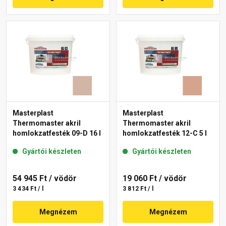
Masterplast
Masterplast
Thermomaster akril
Thermomaster akril
homlokzatfesték 09-D 16 l
homlokzatfesték 12-C 5 l
Gyártói készleten
Gyártói készleten
54 945 Ft
/ vödör
19 060 Ft
/ vödör
3 434 Ft / l
3 812 Ft / l
Megnézem
Megnézem