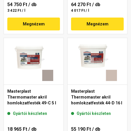
54 750 Ft
/ db
64 270 Ft
/ db
3 422 Ft / l
4 017 Ft / l
Megnézem
Megnézem
Masterplast
Masterplast
Thermomaster akril
Thermomaster akril
homlokzatfesték 49-C 5 l
homlokzatfesték 44-D 16 l
Gyártói készleten
Gyártói készleten
18 965 Ft
/ db
55 190 Ft
/ db