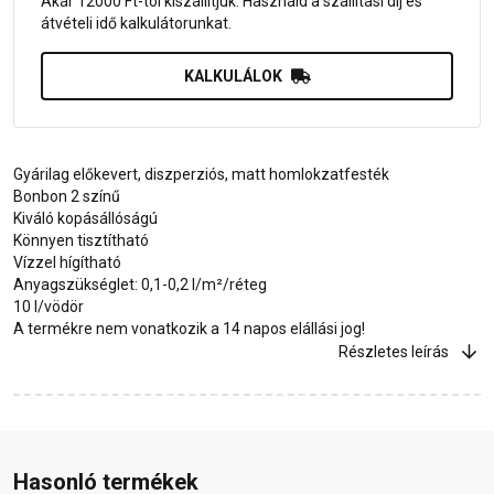
Akár 12000 Ft-tól kiszállítjuk. Használd a szállítási díj és
átvételi idő kalkulátorunkat.
KALKULÁLOK
Gyárilag előkevert, diszperziós, matt homlokzatfesték
Bonbon 2 színű
Kiváló kopásállóságú
Könnyen tisztítható
Vízzel hígítható
Anyagszükséglet: 0,1-0,2 l/m²/réteg
10 l/vödör
A termékre nem vonatkozik a 14 napos elállási jog!
Részletes leírás
Hasonló termékek