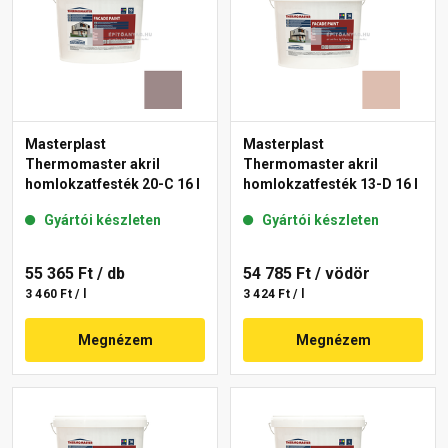
Masterplast
Masterplast
Thermomaster akril
Thermomaster akril
homlokzatfesték 20-C 16 l
homlokzatfesték 13-D 16 l
Gyártói készleten
Gyártói készleten
55 365 Ft
/ db
54 785 Ft
/ vödör
3 460 Ft / l
3 424 Ft / l
Megnézem
Megnézem