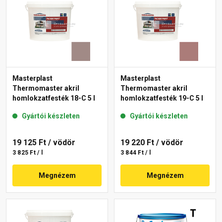
Masterplast
Masterplast
Thermomaster akril
Thermomaster akril
homlokzatfesték 18-C 5 l
homlokzatfesték 19-C 5 l
Gyártói készleten
Gyártói készleten
19 125 Ft
/ vödör
19 220 Ft
/ vödör
3 825 Ft / l
3 844 Ft / l
Megnézem
Megnézem