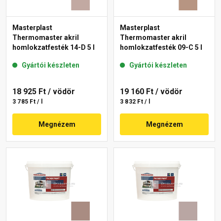
Masterplast
Masterplast
Thermomaster akril
Thermomaster akril
homlokzatfesték 14-D 5 l
homlokzatfesték 09-C 5 l
Gyártói készleten
Gyártói készleten
18 925 Ft
/ vödör
19 160 Ft
/ vödör
3 785 Ft / l
3 832 Ft / l
Megnézem
Megnézem