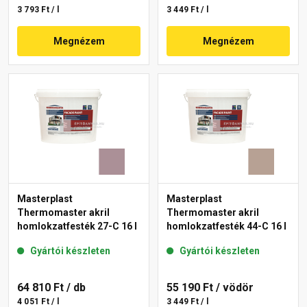
3 793 Ft / l
3 449 Ft / l
Megnézem
Megnézem
Masterplast
Masterplast
Thermomaster akril
Thermomaster akril
homlokzatfesték 27-C 16 l
homlokzatfesték 44-C 16 l
Gyártói készleten
Gyártói készleten
64 810 Ft
/ db
55 190 Ft
/ vödör
4 051 Ft / l
3 449 Ft / l