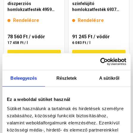
diszperziós
színfelújító
homlokzatfesték 4959
homlokzatfesték 6937
brown 15 l
intense 15 l
Rendelésre
Rendelésre
78 560 Ft
/ vödör
91 245 Ft
/ vödör
17 458 Ft / l
6 083 Ft / l
Megnézem
Megnézem
Beleegyezés
Részletek
A sütikről
Ez a weboldal sütiket használ
Sütiket használunk a tartalmak és hirdetések személyre
szabásához, közösségi funkciók biztosításához,
valamint weboldalforgalmunk elemzéséhez. Ezenkívül
Cemix 2805 Egalisation
Masterplast
közösségi média-, hirdető- és elemező partnereinkkel
színfelújító
Thermomaster akril