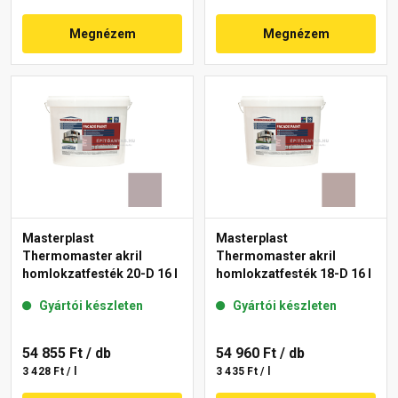
Megnézem
Megnézem
Masterplast
Masterplast
Thermomaster akril
Thermomaster akril
homlokzatfesték 20-D 16 l
homlokzatfesték 18-D 16 l
Gyártói készleten
Gyártói készleten
54 855 Ft
/ db
54 960 Ft
/ db
3 428 Ft / l
3 435 Ft / l