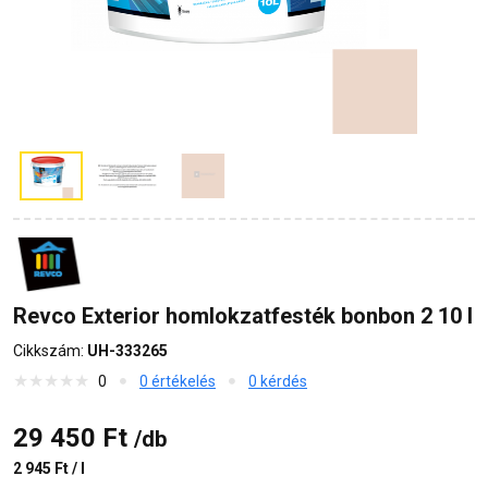
Revco Exterior homlokzatfesték bonbon 2 10 l
Cikkszám:
UH-333265
0
0 értékelés
0 kérdés
29 450 Ft
/db
2 945 Ft / l