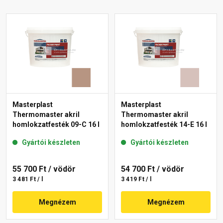
Masterplast
Masterplast
Thermomaster akril
Thermomaster akril
homlokzatfesték 09-C 16 l
homlokzatfesték 14-E 16 l
Gyártói készleten
Gyártói készleten
55 700 Ft
/ vödör
54 700 Ft
/ vödör
3 481 Ft / l
3 419 Ft / l
Megnézem
Megnézem