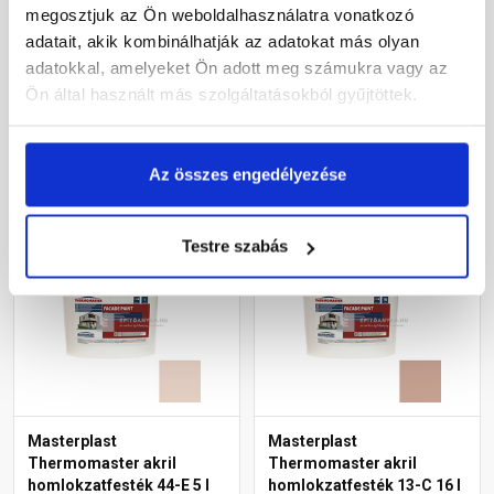
homlokzatfesték 4947
homlokzatfesték 49-E 16 l
megosztjuk az Ön weboldalhasználatra vonatkozó
brown 15 l
adatait, akik kombinálhatják az adatokat más olyan
Rendelésre
Gyártói készleten
adatokkal, amelyeket Ön adott meg számukra vagy az
Ön által használt más szolgáltatásokból gyűjtöttek.
91 245 Ft
/ vödör
54 595 Ft
/ db
6 083 Ft / l
3 412 Ft / l
Az összes engedélyezése
Megnézem
Megnézem
Testre szabás
Masterplast
Masterplast
Thermomaster akril
Thermomaster akril
homlokzatfesték 44-E 5 l
homlokzatfesték 13-C 16 l