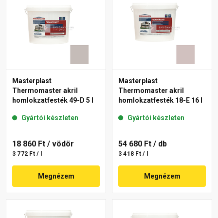
Masterplast
Masterplast
Thermomaster akril
Thermomaster akril
homlokzatfesték 49-D 5 l
homlokzatfesték 18-E 16 l
Gyártói készleten
Gyártói készleten
18 860 Ft
/ vödör
54 680 Ft
/ db
3 772 Ft / l
3 418 Ft / l
Megnézem
Megnézem