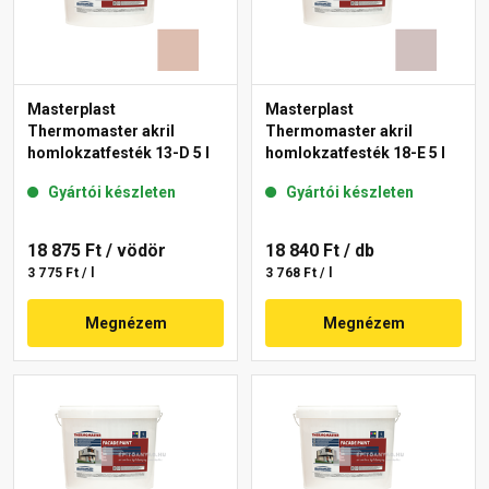
Masterplast
Masterplast
Thermomaster akril
Thermomaster akril
homlokzatfesték 13-D 5 l
homlokzatfesték 18-E 5 l
Gyártói készleten
Gyártói készleten
18 875 Ft
/ vödör
18 840 Ft
/ db
3 775 Ft / l
3 768 Ft / l
Megnézem
Megnézem