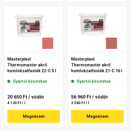
Masterplast
Masterplast
Thermomaster akril
Thermomaster akril
homlokzatfesték 22-C 5 l
homlokzatfesték 21-C 16 l
Gyártói készleten
Gyártói készleten
20 650 Ft
/ vödör
56 960 Ft
/ vödör
4 130 Ft / l
3 560 Ft / l
Megnézem
Megnézem