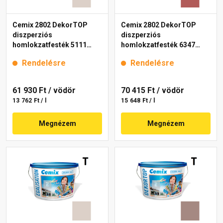
Cemix 2802 DekorTOP
Cemix 2802 DekorTOP
diszperziós
diszperziós
homlokzatfesték 5111
homlokzatfesték 6347
rusty 15 l
intense 15 l
Rendelésre
Rendelésre
61 930 Ft
/ vödör
70 415 Ft
/ vödör
13 762 Ft / l
15 648 Ft / l
Megnézem
Megnézem