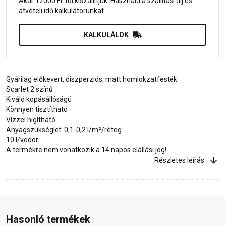
Akár 12000 Ft-tól kiszállítjuk. Használd a szállítási díj és
átvételi idő kalkulátorunkat.
KALKULÁLOK
Gyárilag előkevert, diszperziós, matt homlokzatfesték
Scarlet 2 színű
Kiváló kopásállóságú
Könnyen tisztítható
Vízzel hígítható
Anyagszükséglet: 0,1-0,2 l/m²/réteg
10 l/vödör
A termékre nem vonatkozik a 14 napos elállási jog!
Részletes leírás
Hasonló termékek