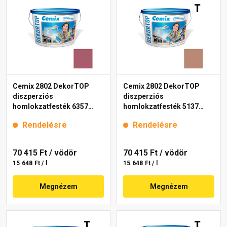
Cemix 2802 DekorTOP
Cemix 2802 DekorTOP
diszperziós
diszperziós
homlokzatfesték 6357
homlokzatfesték 5137
intense 15 l
rusty 15 l
Rendelésre
Rendelésre
70 415 Ft
/ vödör
70 415 Ft
/ vödör
15 648 Ft / l
15 648 Ft / l
Megnézem
Megnézem