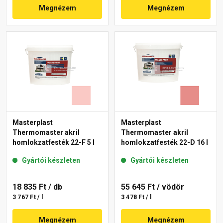
Megnézem
Megnézem
Masterplast
Masterplast
Thermomaster akril
Thermomaster akril
homlokzatfesték 22-F 5 l
homlokzatfesték 22-D 16 l
Gyártói készleten
Gyártói készleten
18 835 Ft
/ db
55 645 Ft
/ vödör
3 767 Ft / l
3 478 Ft / l
Megnézem
Megnézem