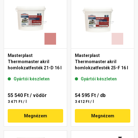
Masterplast
Masterplast
Thermomaster akril
Thermomaster akril
homlokzatfesték 21-D 16 l
homlokzatfesték 25-F 16 l
Gyártói készleten
Gyártói készleten
55 540 Ft
/ vödör
54 595 Ft
/ db
3 471 Ft / l
3 412 Ft / l
Megnézem
Megnézem