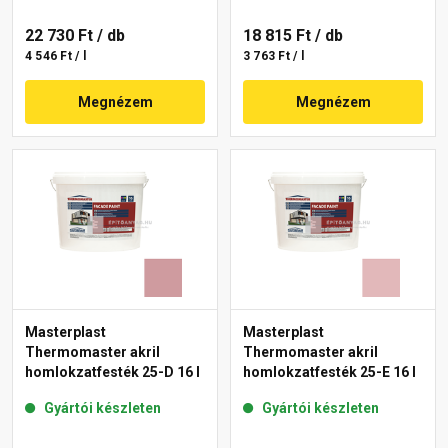
22 730 Ft
/ db
18 815 Ft
/ db
4 546 Ft / l
3 763 Ft / l
Megnézem
Megnézem
Masterplast
Masterplast
Thermomaster akril
Thermomaster akril
homlokzatfesték 25-D 16 l
homlokzatfesték 25-E 16 l
Gyártói készleten
Gyártói készleten