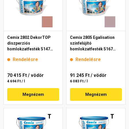
Cemix 2802 DekorTOP
Cemix 2805 Egalisation
diszperziós
színfelújító
homlokzatfesték 5147
homlokzatfesték 5167
rusty 15 l
rusty 15 l
Rendelésre
Rendelésre
70 415 Ft
/ vödör
91 245 Ft
/ vödör
4 694 Ft / l
6 083 Ft / l
Megnézem
Megnézem