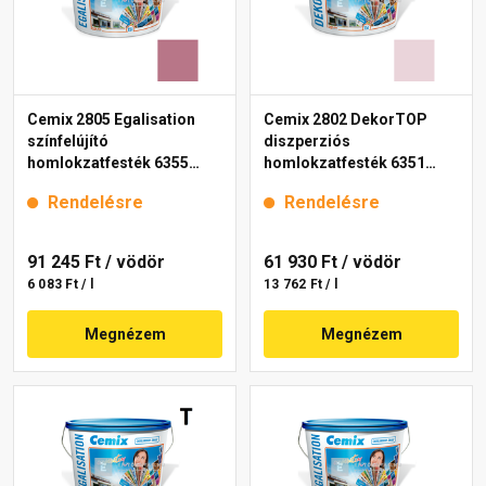
Cemix 2805 Egalisation
Cemix 2802 DekorTOP
színfelújító
diszperziós
homlokzatfesték 6355
homlokzatfesték 6351
intense 15 l
intense 15 l
Rendelésre
Rendelésre
91 245 Ft
/ vödör
61 930 Ft
/ vödör
6 083 Ft / l
13 762 Ft / l
Megnézem
Megnézem