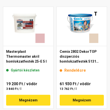
Masterplast
Cemix 2802 DekorTOP
Thermomaster akril
diszperziós
homlokzatfesték 25-E 5 l
homlokzatfesték 5131
rusty 15 l
Rendelésre
Gyártói készleten
19 200 Ft
/ vödör
61 930 Ft
/ vödör
3 840 Ft / l
13 762 Ft / l
Megnézem
Megnézem