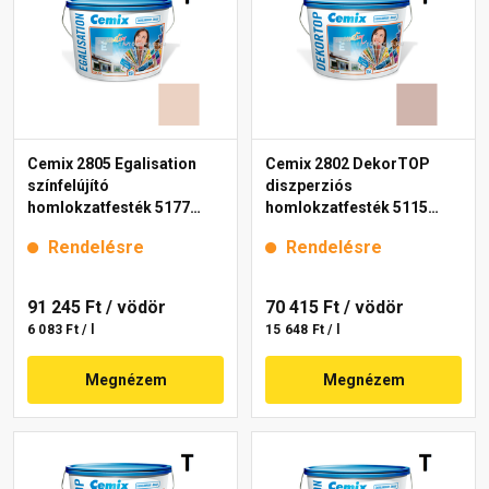
Cemix 2805 Egalisation
Cemix 2802 DekorTOP
színfelújító
diszperziós
homlokzatfesték 5177
homlokzatfesték 5115
rusty 15 l
rusty 15 l
Rendelésre
Rendelésre
91 245 Ft
/ vödör
70 415 Ft
/ vödör
6 083 Ft / l
15 648 Ft / l
Megnézem
Megnézem