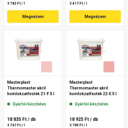
3 782 Ft / l
3 417 Ft / l
Megnézem
Megnézem
Masterplast
Masterplast
Thermomaster akril
Thermomaster akril
homlokzatfesték 21-F 5 l
homlokzatfesték 22-E 5 l
Gyártói készleten
Gyártói készleten
18 835 Ft
/ db
18 925 Ft
/ db
3 767 Ft / l
3 785 Ft / l