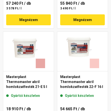
57 240 Ft
/ db
55 840 Ft
/ db
3 578 Ft / l
3 490 Ft / l
Megnézem
Megnézem
Masterplast
Masterplast
Thermomaster akril
Thermomaster akril
homlokzatfesték 21-E 5 l
homlokzatfesték 22-F 16 l
Gyártói készleten
Gyártói készleten
18 910 Ft
/ db
54 665 Ft
/ db