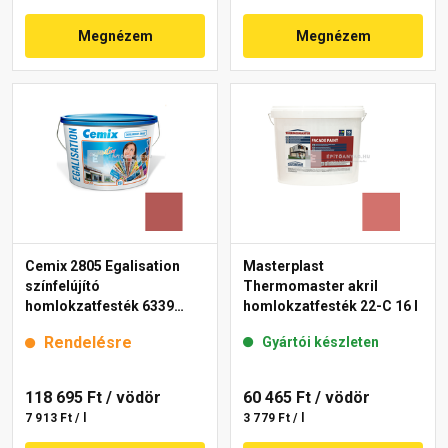
Megnézem
Megnézem
Cemix 2805 Egalisation
Masterplast
színfelújító
Thermomaster akril
homlokzatfesték 6339
homlokzatfesték 22-C 16 l
intense 15 l
Rendelésre
Gyártói készleten
118 695 Ft
/ vödör
60 465 Ft
/ vödör
7 913 Ft / l
3 779 Ft / l