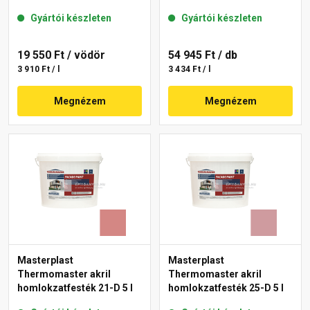
Gyártói készleten
Gyártói készleten
19 550 Ft
/ vödör
54 945 Ft
/ db
3 910 Ft / l
3 434 Ft / l
Megnézem
Megnézem
Masterplast
Masterplast
Thermomaster akril
Thermomaster akril
homlokzatfesték 21-D 5 l
homlokzatfesték 25-D 5 l