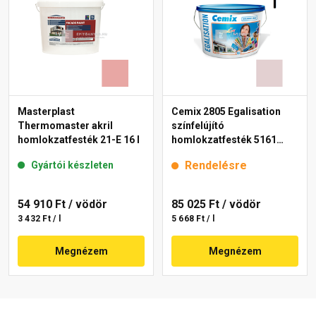
Masterplast
Cemix 2805 Egalisation
Thermomaster akril
színfelújító
homlokzatfesték 21-E 16 l
homlokzatfesték 5161
rusty 15 l
Rendelésre
Gyártói készleten
54 910 Ft
/ vödör
85 025 Ft
/ vödör
3 432 Ft / l
5 668 Ft / l
Megnézem
Megnézem