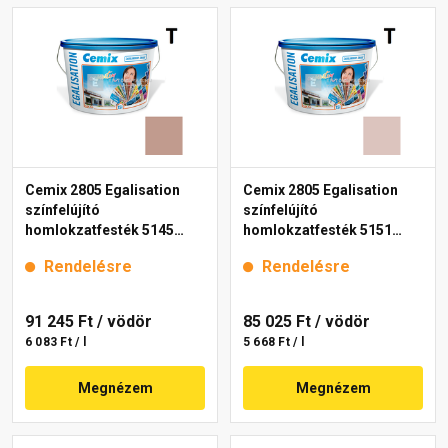
Cemix 2805 Egalisation
Cemix 2805 Egalisation
színfelújító
színfelújító
homlokzatfesték 5145
homlokzatfesték 5151
rusty 15 l
rusty 15 l
Rendelésre
Rendelésre
91 245 Ft
/ vödör
85 025 Ft
/ vödör
6 083 Ft / l
5 668 Ft / l
Megnézem
Megnézem