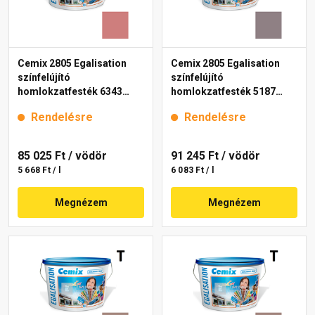
Cemix 2805 Egalisation
Cemix 2805 Egalisation
színfelújító
színfelújító
homlokzatfesték 6343
homlokzatfesték 5187
intense 15 l
rusty 15 l
Rendelésre
Rendelésre
85 025 Ft
/ vödör
91 245 Ft
/ vödör
5 668 Ft / l
6 083 Ft / l
Megnézem
Megnézem