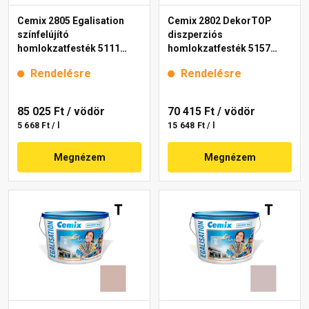
Cemix 2805 Egalisation
Cemix 2802 DekorTOP
színfelújító
diszperziós
homlokzatfesték 5111
homlokzatfesték 5157
rusty 15 l
rusty 15 l
Rendelésre
Rendelésre
85 025 Ft
/ vödör
70 415 Ft
/ vödör
5 668 Ft / l
15 648 Ft / l
Megnézem
Megnézem