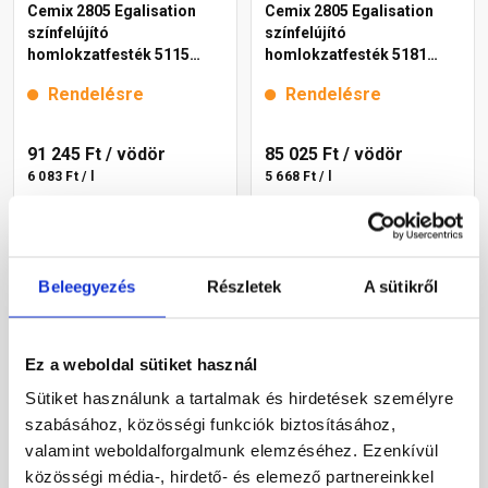
Cemix 2805 Egalisation
Cemix 2805 Egalisation
színfelújító
színfelújító
homlokzatfesték 5115
homlokzatfesték 5181
rusty 15 l
rusty 15 l
Rendelésre
Rendelésre
91 245 Ft
/ vödör
85 025 Ft
/ vödör
6 083 Ft / l
5 668 Ft / l
Megnézem
Megnézem
Beleegyezés
Részletek
A sütikről
Ez a weboldal sütiket használ
Sütiket használunk a tartalmak és hirdetések személyre
szabásához, közösségi funkciók biztosításához,
valamint weboldalforgalmunk elemzéséhez. Ezenkívül
közösségi média-, hirdető- és elemező partnereinkkel
Cemix 2802 DekorTOP
Cemix 2802 DekorTOP