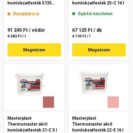
homlokzatfesték 5135
homlokzatfesték 25-C 16 l
rusty 15 l
Rendelésre
Gyártói készleten
91 245 Ft
/ vödör
67 125 Ft
/ db
6 083 Ft / l
4 195 Ft / l
Megnézem
Megnézem
Masterplast
Masterplast
Thermomaster akril
Thermomaster akril
homlokzatfesték 21-C 5 l
homlokzatfesték 22-E 16 l