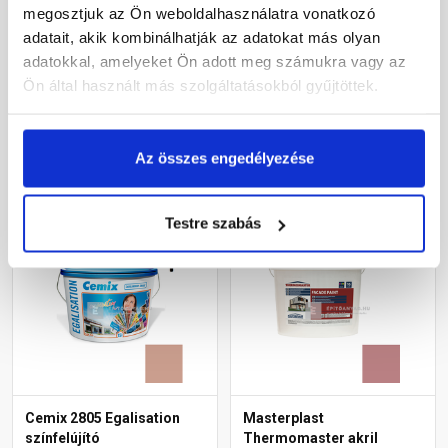
diszperziós
diszperziós
megosztjuk az Ön weboldalhasználatra vonatkozó
homlokzatfesték 5153
homlokzatfesték 5173
adatait, akik kombinálhatják az adatokat más olyan
rusty 15 l
rusty 15 l
adatokkal, amelyeket Ön adott meg számukra vagy az
Rendelésre
Rendelésre
Ön által használt más szolgáltatásokból gyűjtöttek.
61 930 Ft
/ vödör
61 930 Ft
/ vödör
13 762 Ft / l
13 762 Ft / l
Az összes engedélyezése
Megnézem
Megnézem
Testre szabás
Cemix 2805 Egalisation
Masterplast
színfelújító
Thermomaster akril