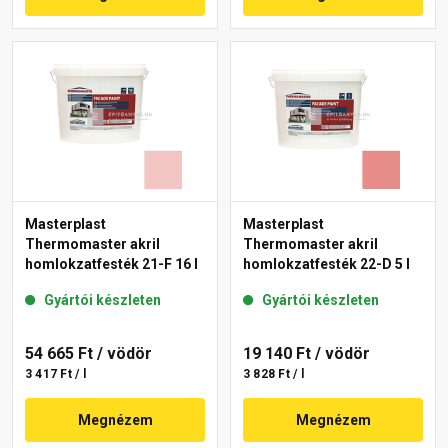
Masterplast
Masterplast
Thermomaster akril
Thermomaster akril
homlokzatfesték 21-F 16 l
homlokzatfesték 22-D 5 l
Gyártói készleten
Gyártói készleten
54 665 Ft
/ vödör
19 140 Ft
/ vödör
3 417 Ft / l
3 828 Ft / l
Megnézem
Megnézem