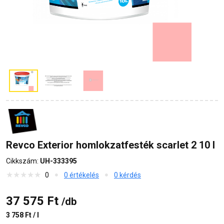
Revco Exterior homlokzatfesték scarlet 2 10 l
Cikkszám:
UH-333395
0
0 értékelés
0 kérdés
37 575 Ft
/db
3 758 Ft / l