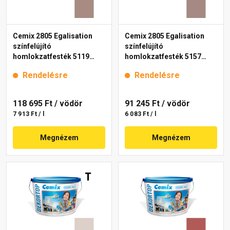
Cemix 2805 Egalisation
Cemix 2805 Egalisation
színfelújító
színfelújító
homlokzatfesték 5119
homlokzatfesték 5157
rusty 15 l
rusty 15 l
Rendelésre
Rendelésre
118 695 Ft
/ vödör
91 245 Ft
/ vödör
7 913 Ft / l
6 083 Ft / l
Megnézem
Megnézem