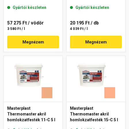
Gyártói készleten
Gyártói készleten
57 275 Ft
/ vödör
20 195 Ft
/ db
3 580 Ft / l
4 039 Ft / l
Megnézem
Megnézem
Masterplast
Masterplast
Thermomaster akril
Thermomaster akril
homlokzatfesték 11-C 5 l
homlokzatfesték 15-C 5 l