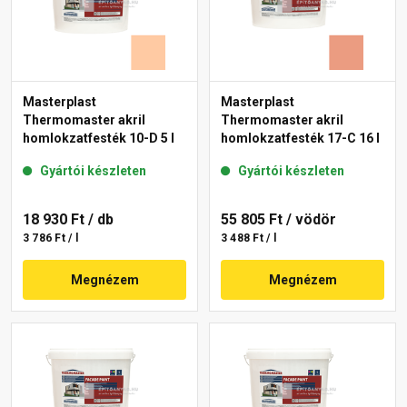
Masterplast
Masterplast
Thermomaster akril
Thermomaster akril
homlokzatfesték 10-D 5 l
homlokzatfesték 17-C 16 l
Gyártói készleten
Gyártói készleten
18 930 Ft
/ db
55 805 Ft
/ vödör
3 786 Ft / l
3 488 Ft / l
Megnézem
Megnézem