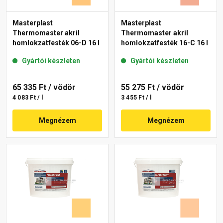
Masterplast
Masterplast
Thermomaster akril
Thermomaster akril
homlokzatfesték 06-D 16 l
homlokzatfesték 16-C 16 l
Gyártói készleten
Gyártói készleten
65 335 Ft
/ vödör
55 275 Ft
/ vödör
4 083 Ft / l
3 455 Ft / l
Megnézem
Megnézem