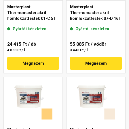
Masterplast
Masterplast
Thermomaster akril
Thermomaster akril
homlokzatfesték 01-C 5 l
homlokzatfesték 07-D 16 l
Gyártói készleten
Gyártói készleten
24 415 Ft
/ db
55 085 Ft
/ vödör
4 883 Ft / l
3 443 Ft / l
Megnézem
Megnézem