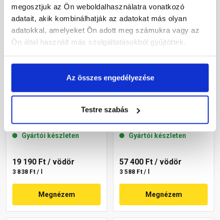
megosztjuk az Ön weboldalhasználatra vonatkozó
adatait, akik kombinálhatják az adatokat más olyan
adatokkal, amelyeket Ön adott meg számukra vagy az
Ön által használt más szolgáltatásokból gyűjtöttek.
Az összes engedélyezése
Masterplast
Masterplast
Thermomaster akril
Thermomaster akril
Testre szabás
homlokzatfesték 17-C 5 l
homlokzatfesték 05-D 16 l
Gyártói készleten
Gyártói készleten
19 190 Ft
/ vödör
57 400 Ft
/ vödör
3 838 Ft / l
3 588 Ft / l
Megnézem
Megnézem