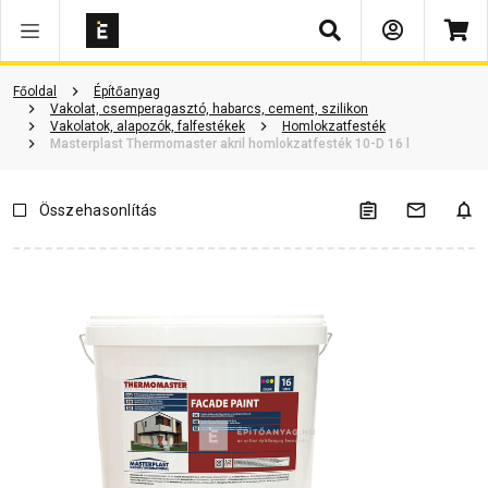
Keresés
Termékinformáció
Vásárlói vélemények
Kérdések és válaszok
Főoldal
Építőanyag
Vakolat, csemperagasztó, habarcs, cement, szilikon
Vakolatok, alapozók, falfestékek
Homlokzatfesték
Masterplast Thermomaster akril homlokzatfesték 10-D 16 l
Összehasonlítás