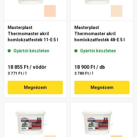
Masterplast
Masterplast
Thermomaster akril
Thermomaster akril
homlokzatfesték 11-E 5 l
homlokzatfesték 48-E 5 l
Gyártói készleten
Gyártói készleten
18 855 Ft
/ vödör
18 900 Ft
/ db
3 771 Ft / l
3 780 Ft / l
Megnézem
Megnézem