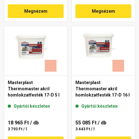
Megnézem
Megnézem
Masterplast
Masterplast
Thermomaster akril
Thermomaster akril
homlokzatfesték 17-D 5 l
homlokzatfesték 17-D 16 l
Gyártói készleten
Gyártói készleten
18 965 Ft
/ db
55 085 Ft
/ db
3 793 Ft / l
3 443 Ft / l