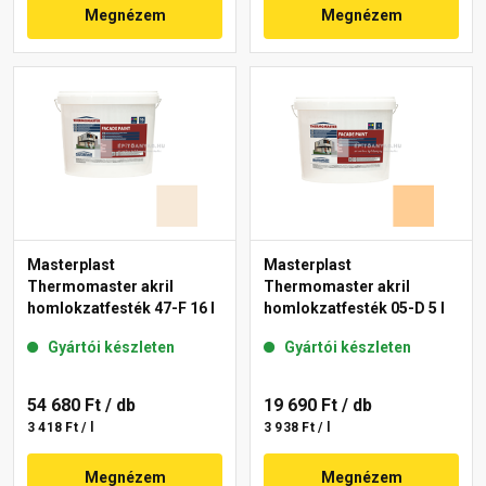
Megnézem
Megnézem
Masterplast
Masterplast
Thermomaster akril
Thermomaster akril
homlokzatfesték 47-F 16 l
homlokzatfesték 05-D 5 l
Gyártói készleten
Gyártói készleten
54 680 Ft
/ db
19 690 Ft
/ db
3 418 Ft / l
3 938 Ft / l
Megnézem
Megnézem