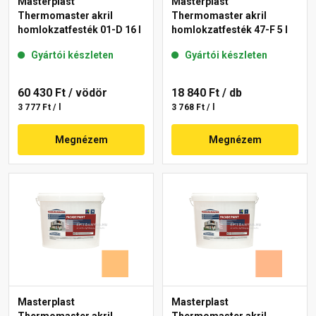
Masterplast
Masterplast
Thermomaster akril
Thermomaster akril
homlokzatfesték 01-D 16 l
homlokzatfesték 47-F 5 l
Gyártói készleten
Gyártói készleten
60 430 Ft
/ vödör
18 840 Ft
/ db
3 777 Ft / l
3 768 Ft / l
Megnézem
Megnézem
Masterplast
Masterplast