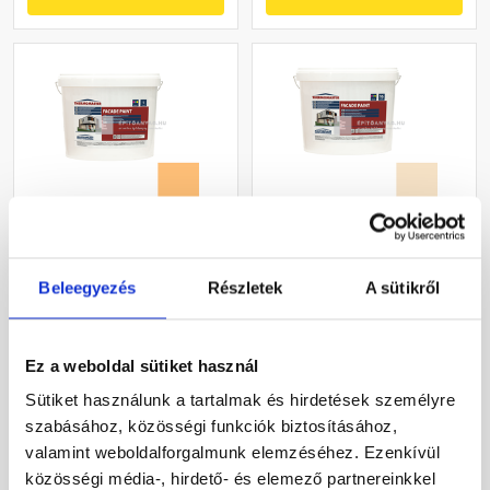
Masterplast
Masterplast
Thermomaster akril
Thermomaster akril
Beleegyezés
Részletek
A sütikről
homlokzatfesték 05-C 5 l
homlokzatfesték 48-E 16 l
Gyártói készleten
Gyártói készleten
Ez a weboldal sütiket használ
22 375 Ft
/ vödör
54 875 Ft
/ db
Sütiket használunk a tartalmak és hirdetések személyre
4 475 Ft / l
3 430 Ft / l
szabásához, közösségi funkciók biztosításához,
valamint weboldalforgalmunk elemzéséhez. Ezenkívül
Megnézem
Megnézem
közösségi média-, hirdető- és elemező partnereinkkel