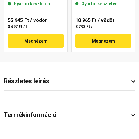
Gyártói készleten
Gyártói készleten
55 945 Ft
/ vödör
18 965 Ft
/ vödör
3 497 Ft / l
3 793 Ft / l
Megnézem
Megnézem
Részletes leírás
Termékinformáció