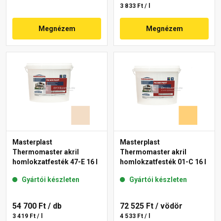
3 833 Ft / l
Megnézem
Megnézem
Masterplast
Masterplast
Thermomaster akril
Thermomaster akril
homlokzatfesték 47-E 16 l
homlokzatfesték 01-C 16 l
Gyártói készleten
Gyártói készleten
54 700 Ft
/ db
72 525 Ft
/ vödör
3 419 Ft / l
4 533 Ft / l