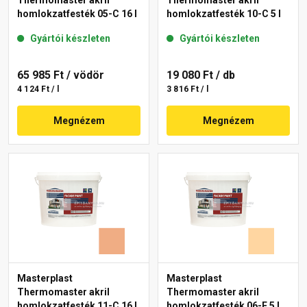
Thermomaster akril
Thermomaster akril
homlokzatfesték 05-C 16 l
homlokzatfesték 10-C 5 l
Gyártói készleten
Gyártói készleten
65 985 Ft
/ vödör
19 080 Ft
/ db
4 124 Ft / l
3 816 Ft / l
Megnézem
Megnézem
Masterplast
Masterplast
Thermomaster akril
Thermomaster akril
homlokzatfesték 11-C 16 l
homlokzatfesték 06-E 5 l