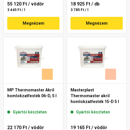
55 120 Ft
/ vödör
18 925 Ft
/ db
3 445 Ft / l
3 785 Ft / l
Megnézem
Megnézem
MP Thermomaster Akril
Masterplast
homlokzatfesték 06-D, 5 l
Thermomaster akril
homlokzatfesték 15-D 5 l
Gyártói készleten
Gyártói készleten
22 170 Ft
/ vödör
19 165 Ft
/ vödör