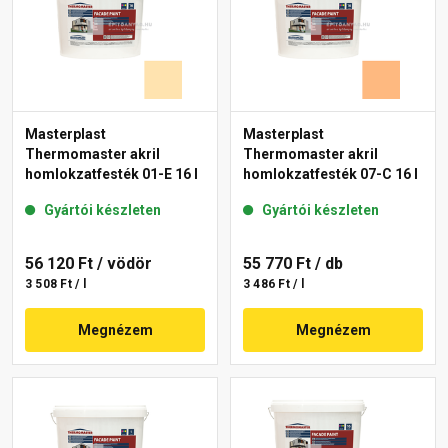
Masterplast
Masterplast
Thermomaster akril
Thermomaster akril
homlokzatfesték 01-E 16 l
homlokzatfesték 07-C 16 l
Gyártói készleten
Gyártói készleten
56 120 Ft
/ vödör
55 770 Ft
/ db
3 508 Ft / l
3 486 Ft / l
Megnézem
Megnézem