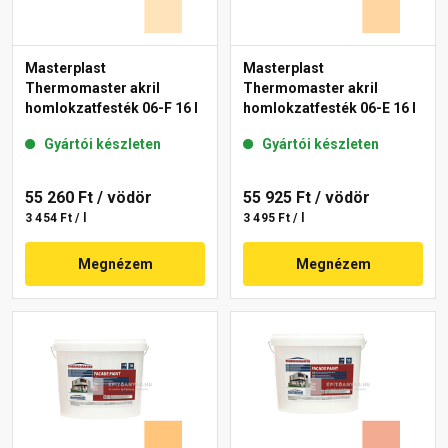
Masterplast
Masterplast
Thermomaster akril
Thermomaster akril
homlokzatfesték 06-F 16 l
homlokzatfesték 06-E 16 l
Gyártói készleten
Gyártói készleten
55 260 Ft
/ vödör
55 925 Ft
/ vödör
3 454 Ft / l
3 495 Ft / l
Megnézem
Megnézem