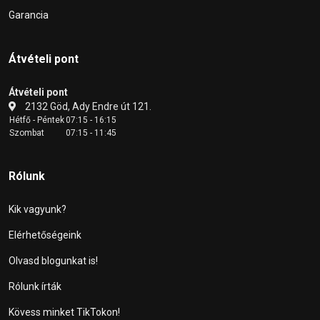
Garancia
Átvételi pont
Átvételi pont
2132 Göd, Ady Endre út 121.
Hétfő - Péntek
07:15 - 16:15
Szombat
07:15 - 11:45
Rólunk
Kik vagyunk?
Elérhetőségeink
Olvasd blogunkat is!
Rólunk írták
Kövess minket TikTokon!