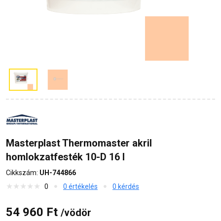
Masterplast Thermomaster akril
homlokzatfesték 10-D 16 l
Cikkszám:
UH-744866
0
0 értékelés
0 kérdés
54 960 Ft
/vödör