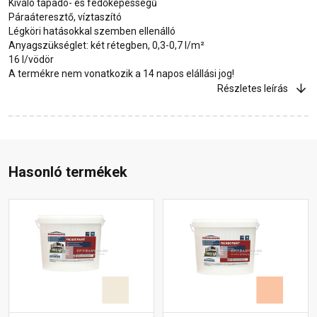
Kiváló tapadó- és fedőképességű
Páraáteresztő, víztaszító
Légköri hatásokkal szemben ellenálló
Anyagszükséglet: két rétegben, 0,3-0,7 l/m²
16 l/vödör
A termékre nem vonatkozik a 14 napos elállási jog!
Részletes leírás
Hasonló termékek