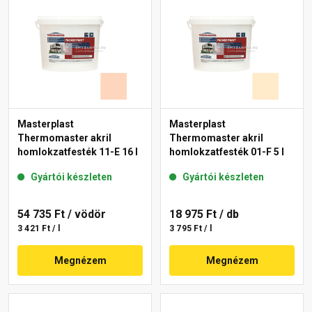
Masterplast
Masterplast
Thermomaster akril
Thermomaster akril
homlokzatfesték 11-E 16 l
homlokzatfesték 01-F 5 l
Gyártói készleten
Gyártói készleten
54 735 Ft
/ vödör
18 975 Ft
/ db
3 421 Ft / l
3 795 Ft / l
Megnézem
Megnézem