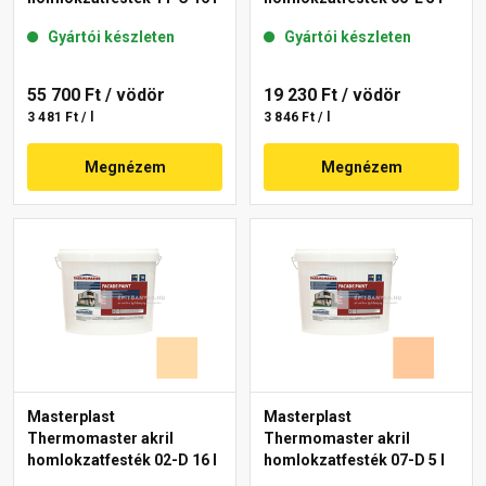
Gyártói készleten
Gyártói készleten
55 700 Ft
/ vödör
19 230 Ft
/ vödör
3 481 Ft / l
3 846 Ft / l
Megnézem
Megnézem
Masterplast
Masterplast
Thermomaster akril
Thermomaster akril
homlokzatfesték 02-D 16 l
homlokzatfesték 07-D 5 l