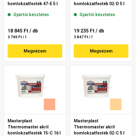
homlokzatfesték 47-E 5 l
homlokzatfesték 02-D 5 l
Gyártói készleten
Gyártói készleten
18 845 Ft
/ db
19 235 Ft
/ db
3 769 Ft / l
3 847 Ft / l
Megnézem
Megnézem
Masterplast
Masterplast
Thermomaster akril
Thermomaster akril
homlokzatfesték 15-C 16 l
homlokzatfesték 02-C 5 l