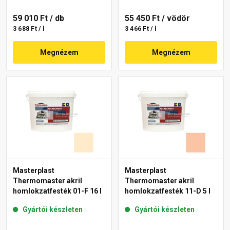
59 010 Ft
/ db
55 450 Ft
/ vödör
3 688 Ft / l
3 466 Ft / l
Megnézem
Megnézem
Masterplast
Masterplast
Thermomaster akril
Thermomaster akril
homlokzatfesték 01-F 16 l
homlokzatfesték 11-D 5 l
Gyártói készleten
Gyártói készleten