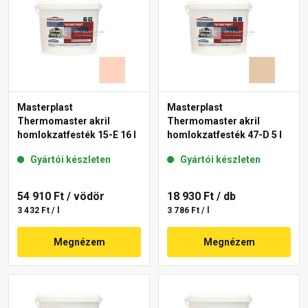
Masterplast
Masterplast
Thermomaster akril
Thermomaster akril
homlokzatfesték 15-E 16 l
homlokzatfesték 47-D 5 l
Gyártói készleten
Gyártói készleten
54 910 Ft
/ vödör
18 930 Ft
/ db
3 432 Ft / l
3 786 Ft / l
Megnézem
Megnézem