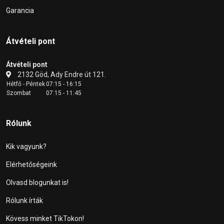
Garancia
Átvételi pont
Átvételi pont
2132 Göd, Ady Endre út 121.
Hétfő - Péntek
07:15 - 16:15
Szombat
07:15 - 11:45
Rólunk
Kik vagyunk?
Elérhetőségeink
Olvasd blogunkat is!
Rólunk írták
Kövess minket TikTokon!