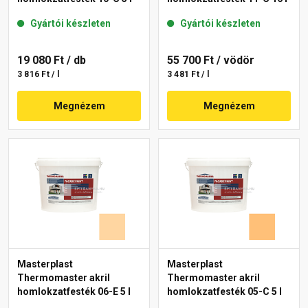
Gyártói készleten
Gyártói készleten
19 080 Ft
/ db
55 700 Ft
/ vödör
3 816 Ft / l
3 481 Ft / l
Megnézem
Megnézem
Masterplast
Masterplast
Thermomaster akril
Thermomaster akril
homlokzatfesték 06-E 5 l
homlokzatfesték 05-C 5 l