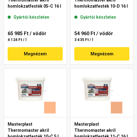
Thermomaster akril
Thermomaster akril
homlokzatfesték 05-C 16 l
homlokzatfesték 10-D 16 l
Gyártói készleten
Gyártói készleten
65 985 Ft
/ vödör
54 960 Ft
/ vödör
4 124 Ft / l
3 435 Ft / l
Megnézem
Megnézem
Masterplast
Masterplast
Thermomaster akril
Thermomaster akril
homlokzatfesték 10-C 5 l
homlokzatfesték 11-C 16 l