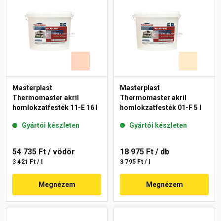
Masterplast
Masterplast
Thermomaster akril
Thermomaster akril
homlokzatfesték 11-E 16 l
homlokzatfesték 01-F 5 l
Gyártói készleten
Gyártói készleten
54 735 Ft
/ vödör
18 975 Ft
/ db
3 421 Ft / l
3 795 Ft / l
Megnézem
Megnézem