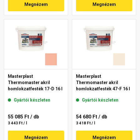
Megnézem
Megnézem
Masterplast
Masterplast
Thermomaster akril
Thermomaster akril
homlokzatfesték 17-D 16 l
homlokzatfesték 47-F 16 l
Gyártói készleten
Gyártói készleten
55 085 Ft
/ db
54 680 Ft
/ db
3 443 Ft / l
3 418 Ft / l
Megnézem
Megnézem