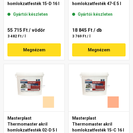
homlokzatfesték 15-D 16 l
homlokzatfesték 47-E 5 l
Gyártói készleten
Gyártói készleten
55 715 Ft
/ vödör
18 845 Ft
/ db
3 482 Ft / l
3 769 Ft / l
Megnézem
Megnézem
Masterplast
Masterplast
Thermomaster akril
Thermomaster akril
homlokzatfesték 02-D 5 l
homlokzatfesték 15-C 16 l