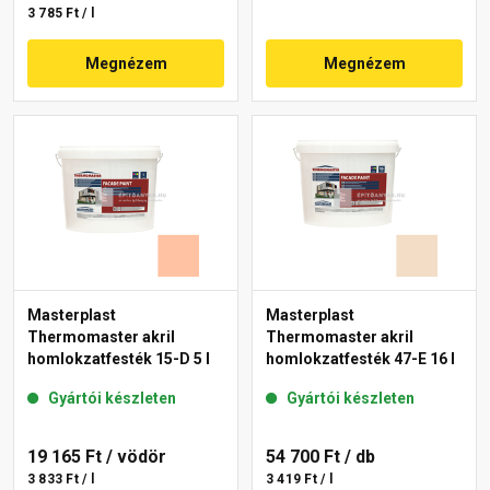
3 785 Ft / l
Megnézem
Megnézem
Masterplast
Masterplast
Thermomaster akril
Thermomaster akril
homlokzatfesték 15-D 5 l
homlokzatfesték 47-E 16 l
Gyártói készleten
Gyártói készleten
19 165 Ft
/ vödör
54 700 Ft
/ db
3 833 Ft / l
3 419 Ft / l