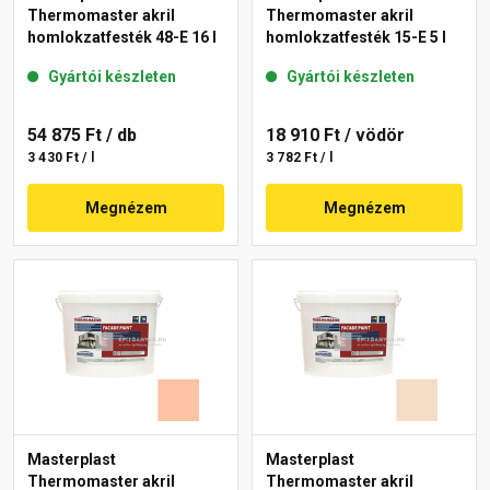
Thermomaster akril
Thermomaster akril
homlokzatfesték 48-E 16 l
homlokzatfesték 15-E 5 l
Gyártói készleten
Gyártói készleten
54 875 Ft
/ db
18 910 Ft
/ vödör
3 430 Ft / l
3 782 Ft / l
Megnézem
Megnézem
Masterplast
Masterplast
Thermomaster akril
Thermomaster akril