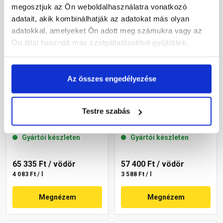
megosztjuk az Ön weboldalhasználatra vonatkozó
adatait, akik kombinálhatják az adatokat más olyan
adatokkal, amelyeket Ön adott meg számukra vagy az
Ön által használt más szolgáltatásokból gyűjtöttek.
Az összes engedélyezése
Masterplast
Masterplast
Thermomaster akril
Thermomaster akril
Testre szabás
homlokzatfesték 06-D 16 l
homlokzatfesték 05-D 16 l
Gyártói készleten
Gyártói készleten
65 335 Ft
/ vödör
57 400 Ft
/ vödör
4 083 Ft / l
3 588 Ft / l
Megnézem
Megnézem