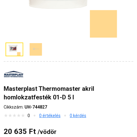
Masterplast Thermomaster akril
homlokzatfesték 01-D 5 l
Cikkszám:
UH-744827
0
0 értékelés
0 kérdés
20 635 Ft
/vödör