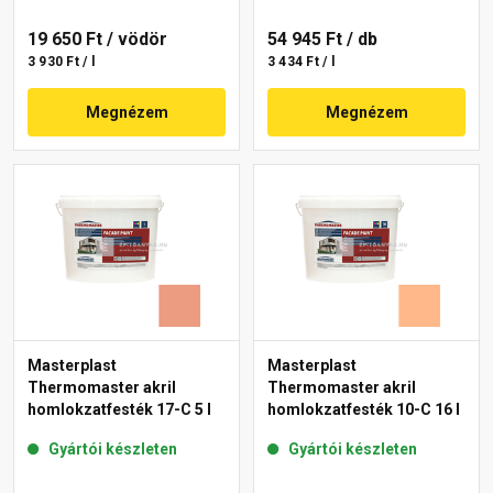
19 650 Ft
/ vödör
54 945 Ft
/ db
3 930 Ft / l
3 434 Ft / l
Megnézem
Megnézem
Masterplast
Masterplast
Thermomaster akril
Thermomaster akril
homlokzatfesték 17-C 5 l
homlokzatfesték 10-C 16 l
Gyártói készleten
Gyártói készleten