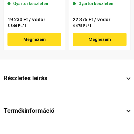
Gyártói készleten
Gyártói készleten
19 230 Ft
/ vödör
22 375 Ft
/ vödör
3 846 Ft / l
4 475 Ft / l
Megnézem
Megnézem
Részletes leírás
Termékinformáció