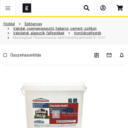
Keresés
Termékinformáció
Vásárlói vélemények
Kérdések és válaszok
Főoldal
Építőanyag
Vakolat, csemperagasztó, habarcs, cement, szilikon
Vakolatok, alapozók, falfestékek
Homlokzatfesték
Masterplast Thermomaster akril homlokzatfesték 01-D 5 l
Összehasonlítás