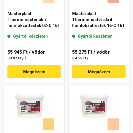
Masterplast
Masterplast
Thermomaster akril
Thermomaster akril
homlokzatfesték 02-D 16 l
homlokzatfesték 16-C 16 l
Gyártói készleten
Gyártói készleten
55 945 Ft
/ vödör
55 275 Ft
/ vödör
3 497 Ft / l
3 455 Ft / l
Megnézem
Megnézem