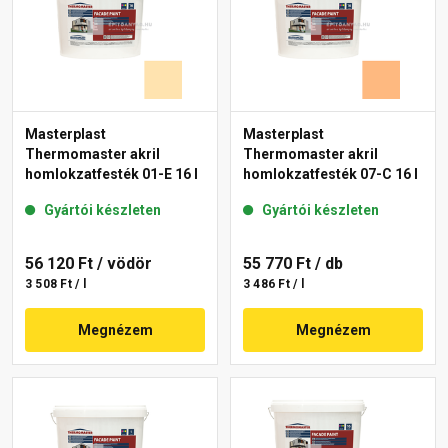
Masterplast
Masterplast
Thermomaster akril
Thermomaster akril
homlokzatfesték 01-E 16 l
homlokzatfesték 07-C 16 l
Gyártói készleten
Gyártói készleten
56 120 Ft
/ vödör
55 770 Ft
/ db
3 508 Ft / l
3 486 Ft / l
Megnézem
Megnézem