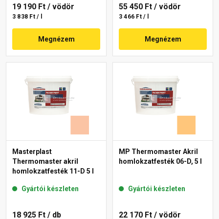
19 190 Ft
/ vödör
55 450 Ft
/ vödör
3 838 Ft / l
3 466 Ft / l
Megnézem
Megnézem
Masterplast
MP Thermomaster Akril
Thermomaster akril
homlokzatfesték 06-D, 5 l
homlokzatfesték 11-D 5 l
Gyártói készleten
Gyártói készleten
18 925 Ft
/ db
22 170 Ft
/ vödör