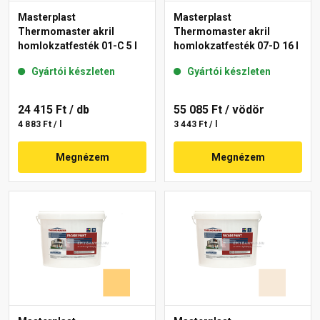
Masterplast
Masterplast
Thermomaster akril
Thermomaster akril
homlokzatfesték 01-C 5 l
homlokzatfesték 07-D 16 l
Gyártói készleten
Gyártói készleten
24 415 Ft
/ db
55 085 Ft
/ vödör
4 883 Ft / l
3 443 Ft / l
Megnézem
Megnézem