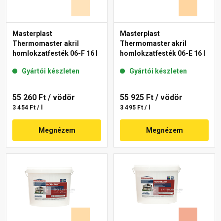
Masterplast
Masterplast
Thermomaster akril
Thermomaster akril
homlokzatfesték 06-F 16 l
homlokzatfesték 06-E 16 l
Gyártói készleten
Gyártói készleten
55 260 Ft
/ vödör
55 925 Ft
/ vödör
3 454 Ft / l
3 495 Ft / l
Megnézem
Megnézem