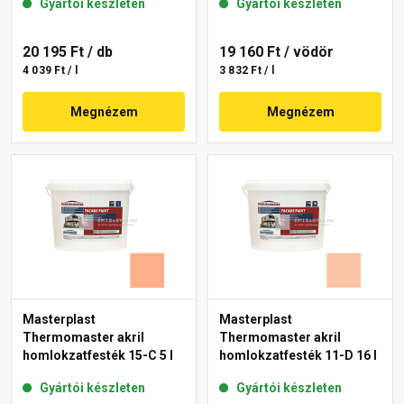
Gyártói készleten
Gyártói készleten
20 195 Ft
/ db
19 160 Ft
/ vödör
4 039 Ft / l
3 832 Ft / l
Megnézem
Megnézem
Masterplast
Masterplast
Thermomaster akril
Thermomaster akril
homlokzatfesték 15-C 5 l
homlokzatfesték 11-D 16 l
Gyártói készleten
Gyártói készleten