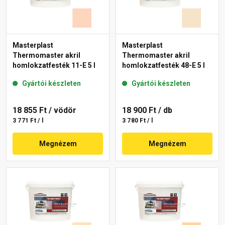
Masterplast
Masterplast
Thermomaster akril
Thermomaster akril
homlokzatfesték 11-E 5 l
homlokzatfesték 48-E 5 l
Gyártói készleten
Gyártói készleten
18 855 Ft
/ vödör
18 900 Ft
/ db
3 771 Ft / l
3 780 Ft / l
Megnézem
Megnézem