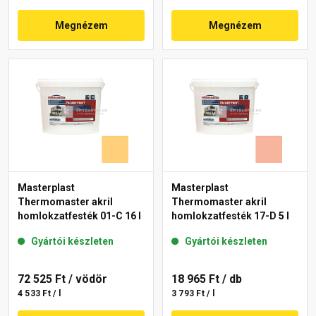
Megnézem
Megnézem
Masterplast
Masterplast
Thermomaster akril
Thermomaster akril
homlokzatfesték 01-C 16 l
homlokzatfesték 17-D 5 l
Gyártói készleten
Gyártói készleten
72 525 Ft
/ vödör
18 965 Ft
/ db
4 533 Ft / l
3 793 Ft / l