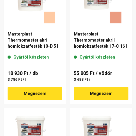
Masterplast
Masterplast
Thermomaster akril
Thermomaster akril
homlokzatfesték 10-D 5 l
homlokzatfesték 17-C 16 l
Gyártói készleten
Gyártói készleten
18 930 Ft
/ db
55 805 Ft
/ vödör
3 786 Ft / l
3 488 Ft / l
Megnézem
Megnézem