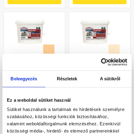
Masterplast
Masterplast
Thermomaster akril
Thermomaster akril
Beleegyezés
Részletek
A sütikről
homlokzatfesték 05-D 5 l
homlokzatfesték 01-F 16 l
Gyártói készleten
Gyártói készleten
Ez a weboldal sütiket használ
19 690 Ft
/ db
55 120 Ft
/ vödör
Sütiket használunk a tartalmak és hirdetések személyre
3 938 Ft / l
3 445 Ft / l
szabásához, közösségi funkciók biztosításához,
valamint weboldalforgalmunk elemzéséhez. Ezenkívül
Megnézem
Megnézem
közösségi média-, hirdető- és elemező partnereinkkel