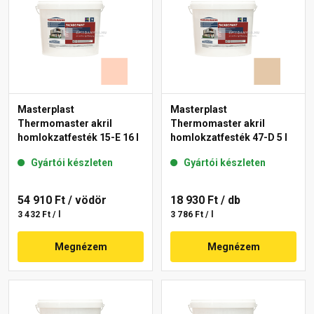
Masterplast
Masterplast
Thermomaster akril
Thermomaster akril
homlokzatfesték 15-E 16 l
homlokzatfesték 47-D 5 l
Gyártói készleten
Gyártói készleten
54 910 Ft
/ vödör
18 930 Ft
/ db
3 432 Ft / l
3 786 Ft / l
Megnézem
Megnézem