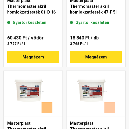
Masterplast
Masterplast
Thermomaster akril
Thermomaster akril
homlokzatfesték 01-D 16 l
homlokzatfesték 47-F 5 l
Gyártói készleten
Gyártói készleten
60 430 Ft
/ vödör
18 840 Ft
/ db
3 777 Ft / l
3 768 Ft / l
Megnézem
Megnézem
Masterplast
Masterplast