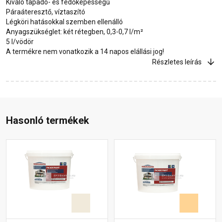
Kiváló tapadó- és fedőképességű
Páraáteresztő, víztaszító
Légköri hatásokkal szemben ellenálló
Anyagszükséglet: két rétegben, 0,3-0,7 l/m²
5 l/vödör
A termékre nem vonatkozik a 14 napos elállási jog!
Részletes leírás
Hasonló termékek