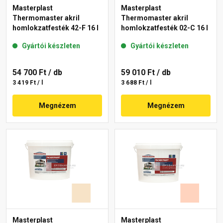
Masterplast
Masterplast
Thermomaster akril
Thermomaster akril
homlokzatfesték 42-F 16 l
homlokzatfesték 02-C 16 l
Gyártói készleten
Gyártói készleten
54 700 Ft
/ db
59 010 Ft
/ db
3 419 Ft / l
3 688 Ft / l
Megnézem
Megnézem
Masterplast
Masterplast