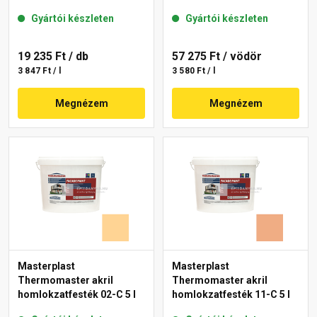
Gyártói készleten
Gyártói készleten
19 235 Ft
/ db
57 275 Ft
/ vödör
3 847 Ft / l
3 580 Ft / l
Megnézem
Megnézem
Masterplast
Masterplast
Thermomaster akril
Thermomaster akril
homlokzatfesték 02-C 5 l
homlokzatfesték 11-C 5 l