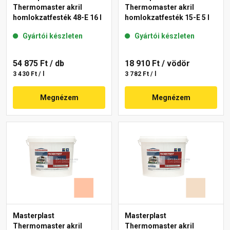
Thermomaster akril
Thermomaster akril
homlokzatfesték 48-E 16 l
homlokzatfesték 15-E 5 l
Gyártói készleten
Gyártói készleten
54 875 Ft
/ db
18 910 Ft
/ vödör
3 430 Ft / l
3 782 Ft / l
Megnézem
Megnézem
Masterplast
Masterplast
Thermomaster akril
Thermomaster akril