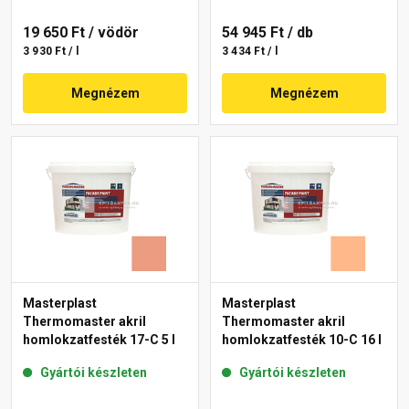
19 650 Ft
/ vödör
54 945 Ft
/ db
3 930 Ft / l
3 434 Ft / l
Megnézem
Megnézem
Masterplast
Masterplast
Thermomaster akril
Thermomaster akril
homlokzatfesték 17-C 5 l
homlokzatfesték 10-C 16 l
Gyártói készleten
Gyártói készleten