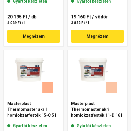
Gyártói készleten
Gyártói készleten
20 195 Ft
/ db
19 160 Ft
/ vödör
4 039 Ft / l
3 832 Ft / l
Megnézem
Megnézem
Masterplast
Masterplast
Thermomaster akril
Thermomaster akril
homlokzatfesték 15-C 5 l
homlokzatfesték 11-D 16 l
Gyártói készleten
Gyártói készleten