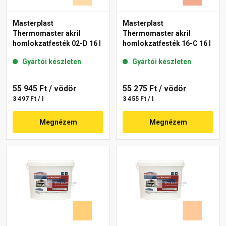
Masterplast
Masterplast
Thermomaster akril
Thermomaster akril
homlokzatfesték 02-D 16 l
homlokzatfesték 16-C 16 l
Gyártói készleten
Gyártói készleten
55 945 Ft
/ vödör
55 275 Ft
/ vödör
3 497 Ft / l
3 455 Ft / l
Megnézem
Megnézem