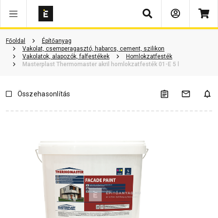
Keresés
Termékinformáció
Vásárlói vélemények
Kérdések és válaszok
Főoldal
Építőanyag
Vakolat, csemperagasztó, habarcs, cement, szilikon
Vakolatok, alapozók, falfestékek
Homlokzatfesték
Masterplast Thermomaster akril homlokzatfesték 01-E 5 l
Összehasonlítás