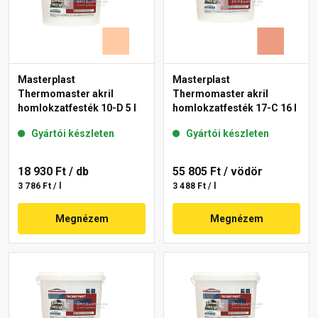
Masterplast
Masterplast
Thermomaster akril
Thermomaster akril
homlokzatfesték 10-D 5 l
homlokzatfesték 17-C 16 l
Gyártói készleten
Gyártói készleten
18 930 Ft
/ db
55 805 Ft
/ vödör
3 786 Ft / l
3 488 Ft / l
Megnézem
Megnézem