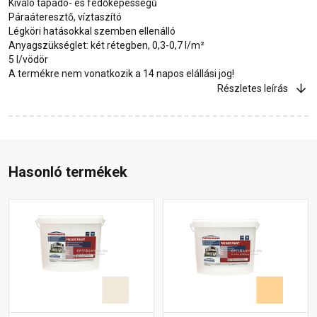
Kiváló tapadó- és fedőképességű
Páraáteresztő, víztaszító
Légköri hatásokkal szemben ellenálló
Anyagszükséglet: két rétegben, 0,3-0,7 l/m²
5 l/vödör
A termékre nem vonatkozik a 14 napos elállási jog!
Részletes leírás
Hasonló termékek