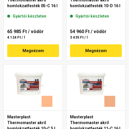
Thermomaster akril
Thermomaster akril
homlokzatfesték 05-C 16 l
homlokzatfesték 10-D 16 l
Gyártói készleten
Gyártói készleten
65 985 Ft
/ vödör
54 960 Ft
/ vödör
4 124 Ft / l
3 435 Ft / l
Megnézem
Megnézem
Masterplast
Masterplast
Thermomaster akril
Thermomaster akril
homlokzatfesték 10-C 5 l
homlokzatfesték 11-C 16 l