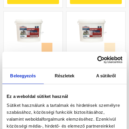
Masterplast
Masterplast
Thermomaster akril
Thermomaster akril
Beleegyezés
Részletek
A sütikről
homlokzatfesték 05-D 5 l
homlokzatfesték 01-F 16 l
Gyártói készleten
Gyártói készleten
Ez a weboldal sütiket használ
19 690 Ft
/ db
55 120 Ft
/ vödör
Sütiket használunk a tartalmak és hirdetések személyre
3 938 Ft / l
3 445 Ft / l
szabásához, közösségi funkciók biztosításához,
valamint weboldalforgalmunk elemzéséhez. Ezenkívül
Megnézem
Megnézem
közösségi média-, hirdető- és elemező partnereinkkel