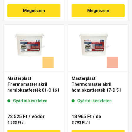
Megnézem
Megnézem
Masterplast
Masterplast
Thermomaster akril
Thermomaster akril
homlokzatfesték 01-C 16 l
homlokzatfesték 17-D 5 l
Gyártói készleten
Gyártói készleten
72 525 Ft
/ vödör
18 965 Ft
/ db
4 533 Ft / l
3 793 Ft / l