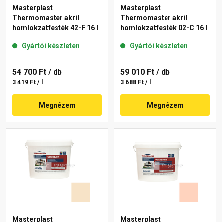
Masterplast
Masterplast
Thermomaster akril
Thermomaster akril
homlokzatfesték 42-F 16 l
homlokzatfesték 02-C 16 l
Gyártói készleten
Gyártói készleten
54 700 Ft
/ db
59 010 Ft
/ db
3 419 Ft / l
3 688 Ft / l
Megnézem
Megnézem
Masterplast
Masterplast