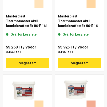
Masterplast
Masterplast
Thermomaster akril
Thermomaster akril
homlokzatfesték 06-F 16 l
homlokzatfesték 06-E 16 l
Gyártói készleten
Gyártói készleten
55 260 Ft
/ vödör
55 925 Ft
/ vödör
3 454 Ft / l
3 495 Ft / l
Megnézem
Megnézem