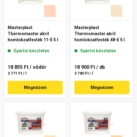
Masterplast
Masterplast
Thermomaster akril
Thermomaster akril
homlokzatfesték 11-E 5 l
homlokzatfesték 48-E 5 l
Gyártói készleten
Gyártói készleten
18 855 Ft
/ vödör
18 900 Ft
/ db
3 771 Ft / l
3 780 Ft / l
Megnézem
Megnézem