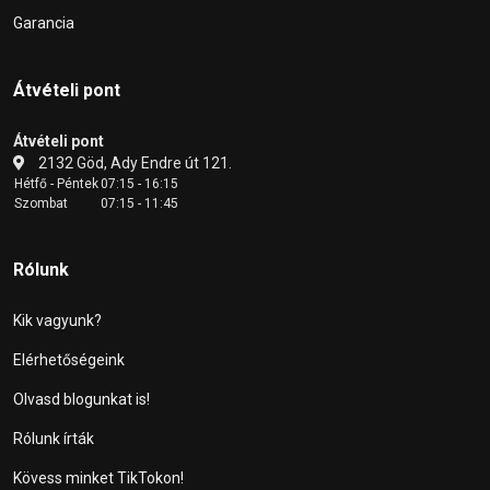
Garancia
Átvételi pont
Átvételi pont
2132 Göd, Ady Endre út 121.
Hétfő - Péntek
07:15 - 16:15
Szombat
07:15 - 11:45
Rólunk
Kik vagyunk?
Elérhetőségeink
Olvasd blogunkat is!
Rólunk írták
Kövess minket TikTokon!