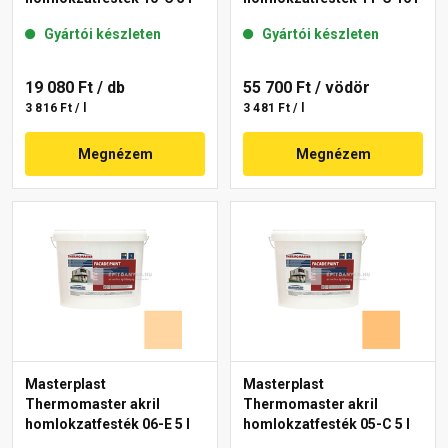
Gyártói készleten
Gyártói készleten
19 080 Ft
/ db
55 700 Ft
/ vödör
3 816 Ft / l
3 481 Ft / l
Megnézem
Megnézem
Masterplast
Masterplast
Thermomaster akril
Thermomaster akril
homlokzatfesték 06-E 5 l
homlokzatfesték 05-C 5 l