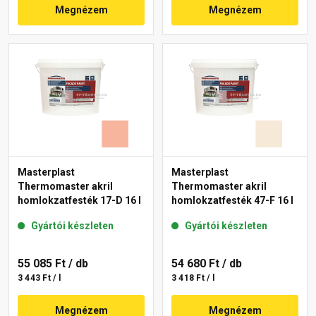
Megnézem
Megnézem
Masterplast
Masterplast
Thermomaster akril
Thermomaster akril
homlokzatfesték 17-D 16 l
homlokzatfesték 47-F 16 l
Gyártói készleten
Gyártói készleten
55 085 Ft
/ db
54 680 Ft
/ db
3 443 Ft / l
3 418 Ft / l
Megnézem
Megnézem