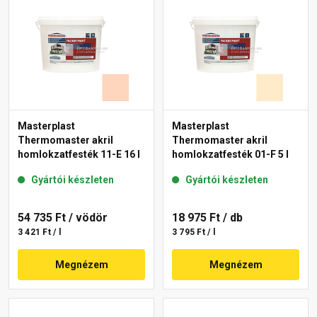
Masterplast
Masterplast
Thermomaster akril
Thermomaster akril
homlokzatfesték 11-E 16 l
homlokzatfesték 01-F 5 l
Gyártói készleten
Gyártói készleten
54 735 Ft
/ vödör
18 975 Ft
/ db
3 421 Ft / l
3 795 Ft / l
Megnézem
Megnézem