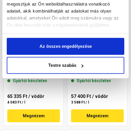
megosztjuk az Ön weboldalhasználatra vonatkozó
adatait, akik kombinálhatják az adatokat más olyan
adatokkal, amelyeket Ön adott meg számukra vagy az
Ön által használt más szolgáltatásokból gyűjtöttek.
Az összes engedélyezése
Masterplast
Masterplast
Thermomaster akril
Thermomaster akril
Testre szabás
homlokzatfesték 06-D 16 l
homlokzatfesték 05-D 16 l
Gyártói készleten
Gyártói készleten
65 335 Ft
/ vödör
57 400 Ft
/ vödör
4 083 Ft / l
3 588 Ft / l
Megnézem
Megnézem