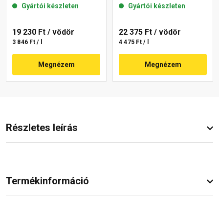
Gyártói készleten
Gyártói készleten
19 230 Ft
/ vödör
22 375 Ft
/ vödör
3 846 Ft / l
4 475 Ft / l
Megnézem
Megnézem
Részletes leírás
Termékinformáció