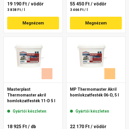
19 190 Ft
/ vödör
55 450 Ft
/ vödör
3 838 Ft / l
3 466 Ft / l
Megnézem
Megnézem
Masterplast
MP Thermomaster Akril
Thermomaster akril
homlokzatfesték 06-D, 5 l
homlokzatfesték 11-D 5 l
Gyártói készleten
Gyártói készleten
18 925 Ft
/ db
22 170 Ft
/ vödör