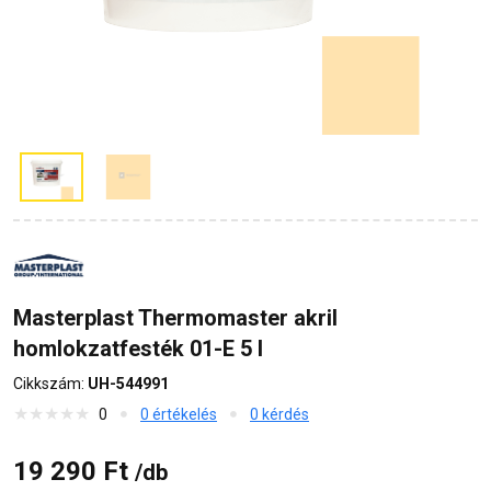
Masterplast Thermomaster akril
homlokzatfesték 01-E 5 l
Cikkszám:
UH-544991
0
0 értékelés
0 kérdés
19 290 Ft
/db