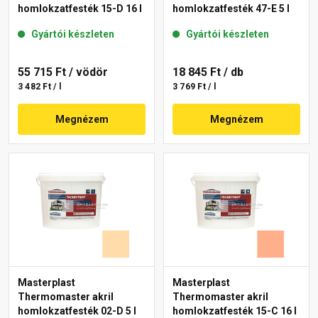
homlokzatfesték 15-D 16 l
homlokzatfesték 47-E 5 l
Gyártói készleten
Gyártói készleten
55 715 Ft
/ vödör
18 845 Ft
/ db
3 482 Ft / l
3 769 Ft / l
Megnézem
Megnézem
Masterplast
Masterplast
Thermomaster akril
Thermomaster akril
homlokzatfesték 02-D 5 l
homlokzatfesték 15-C 16 l