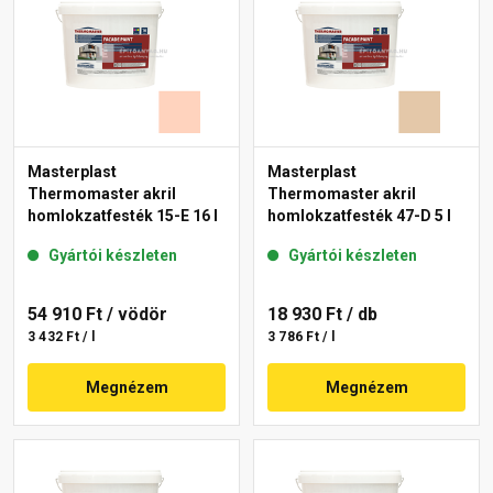
Masterplast
Masterplast
Thermomaster akril
Thermomaster akril
homlokzatfesték 15-E 16 l
homlokzatfesték 47-D 5 l
Gyártói készleten
Gyártói készleten
54 910 Ft
/ vödör
18 930 Ft
/ db
3 432 Ft / l
3 786 Ft / l
Megnézem
Megnézem