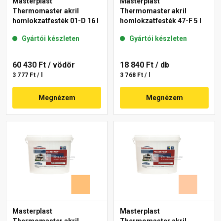
Masterplast
Masterplast
Thermomaster akril
Thermomaster akril
homlokzatfesték 01-D 16 l
homlokzatfesték 47-F 5 l
Gyártói készleten
Gyártói készleten
60 430 Ft
/ vödör
18 840 Ft
/ db
3 777 Ft / l
3 768 Ft / l
Megnézem
Megnézem
Masterplast
Masterplast