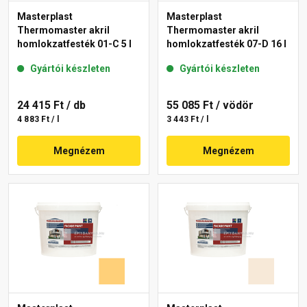
Masterplast
Masterplast
Thermomaster akril
Thermomaster akril
homlokzatfesték 01-C 5 l
homlokzatfesték 07-D 16 l
Gyártói készleten
Gyártói készleten
24 415 Ft
/ db
55 085 Ft
/ vödör
4 883 Ft / l
3 443 Ft / l
Megnézem
Megnézem