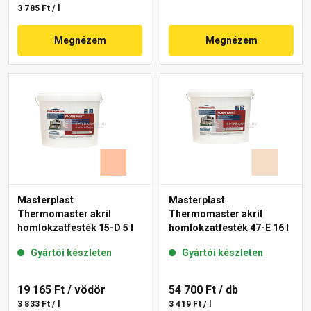
3 785 Ft / l
Megnézem
Megnézem
Masterplast
Masterplast
Thermomaster akril
Thermomaster akril
homlokzatfesték 15-D 5 l
homlokzatfesték 47-E 16 l
Gyártói készleten
Gyártói készleten
19 165 Ft
/ vödör
54 700 Ft
/ db
3 833 Ft / l
3 419 Ft / l