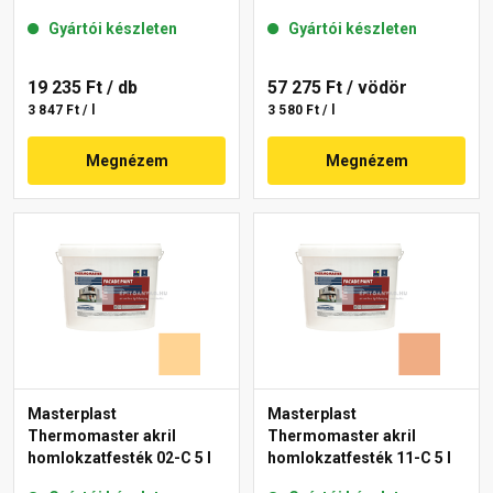
Gyártói készleten
Gyártói készleten
19 235 Ft
/ db
57 275 Ft
/ vödör
3 847 Ft / l
3 580 Ft / l
Megnézem
Megnézem
Masterplast
Masterplast
Thermomaster akril
Thermomaster akril
homlokzatfesték 02-C 5 l
homlokzatfesték 11-C 5 l