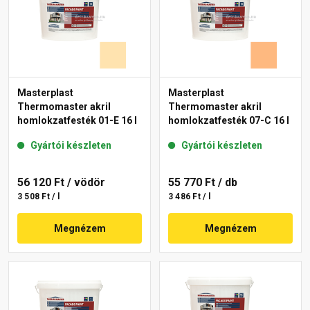
Masterplast
Masterplast
Thermomaster akril
Thermomaster akril
homlokzatfesték 01-E 16 l
homlokzatfesték 07-C 16 l
Gyártói készleten
Gyártói készleten
56 120 Ft
/ vödör
55 770 Ft
/ db
3 508 Ft / l
3 486 Ft / l
Megnézem
Megnézem