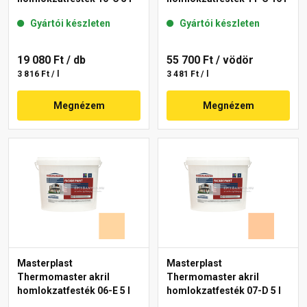
Gyártói készleten
Gyártói készleten
19 080 Ft
/ db
55 700 Ft
/ vödör
3 816 Ft / l
3 481 Ft / l
Megnézem
Megnézem
Masterplast
Masterplast
Thermomaster akril
Thermomaster akril
homlokzatfesték 06-E 5 l
homlokzatfesték 07-D 5 l