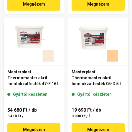
Megnézem
Megnézem
Masterplast
Masterplast
Thermomaster akril
Thermomaster akril
homlokzatfesték 47-F 16 l
homlokzatfesték 05-D 5 l
Gyártói készleten
Gyártói készleten
54 680 Ft
/ db
19 690 Ft
/ db
3 418 Ft / l
3 938 Ft / l
Megnézem
Megnézem