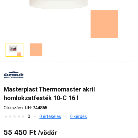
Masterplast Thermomaster akril
homlokzatfesték 10-C 16 l
Cikkszám:
UH-744865
0
0 értékelés
0 kérdés
55 450 Ft
/vödör