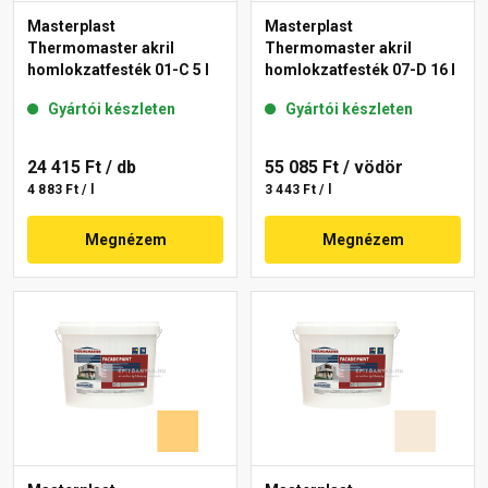
Masterplast
Masterplast
Thermomaster akril
Thermomaster akril
homlokzatfesték 01-C 5 l
homlokzatfesték 07-D 16 l
Gyártói készleten
Gyártói készleten
24 415 Ft
/ db
55 085 Ft
/ vödör
4 883 Ft / l
3 443 Ft / l
Megnézem
Megnézem