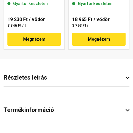
Gyártói készleten
Gyártói készleten
19 230 Ft
/ vödör
18 965 Ft
/ vödör
3 846 Ft / l
3 793 Ft / l
Megnézem
Megnézem
Részletes leírás
Termékinformáció