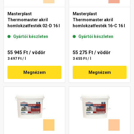
Masterplast
Masterplast
Thermomaster akril
Thermomaster akril
homlokzatfesték 02-D 16 l
homlokzatfesték 16-C 16 l
Gyártói készleten
Gyártói készleten
55 945 Ft
/ vödör
55 275 Ft
/ vödör
3 497 Ft / l
3 455 Ft / l
Megnézem
Megnézem