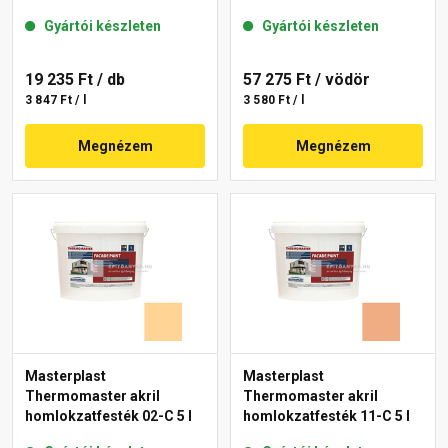
Gyártói készleten
Gyártói készleten
19 235 Ft
/ db
57 275 Ft
/ vödör
3 847 Ft / l
3 580 Ft / l
Megnézem
Megnézem
Masterplast
Masterplast
Thermomaster akril
Thermomaster akril
homlokzatfesték 02-C 5 l
homlokzatfesték 11-C 5 l