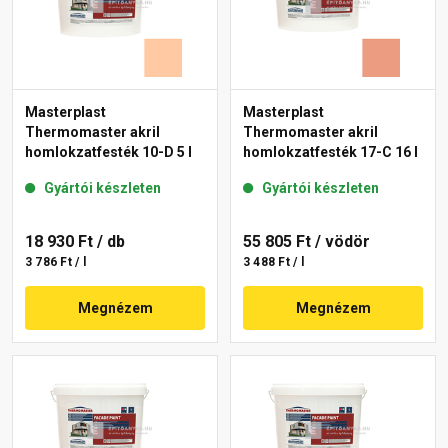
Masterplast
Masterplast
Thermomaster akril
Thermomaster akril
homlokzatfesték 10-D 5 l
homlokzatfesték 17-C 16 l
Gyártói készleten
Gyártói készleten
18 930 Ft
/ db
55 805 Ft
/ vödör
3 786 Ft / l
3 488 Ft / l
Megnézem
Megnézem