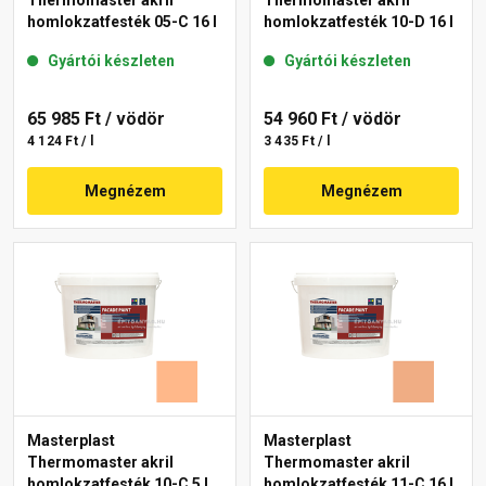
Thermomaster akril
Thermomaster akril
homlokzatfesték 05-C 16 l
homlokzatfesték 10-D 16 l
Gyártói készleten
Gyártói készleten
65 985 Ft
/ vödör
54 960 Ft
/ vödör
4 124 Ft / l
3 435 Ft / l
Megnézem
Megnézem
Masterplast
Masterplast
Thermomaster akril
Thermomaster akril
homlokzatfesték 10-C 5 l
homlokzatfesték 11-C 16 l