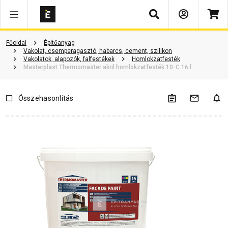
Keresés
Termékinformáció
Vásárlói vélemények
Kérdések és válaszok
Főoldal
Építőanyag
Vakolat, csemperagasztó, habarcs, cement, szilikon
Vakolatok, alapozók, falfestékek
Homlokzatfesték
Masterplast Thermomaster akril homlokzatfesték 10-C 16 l
Összehasonlítás