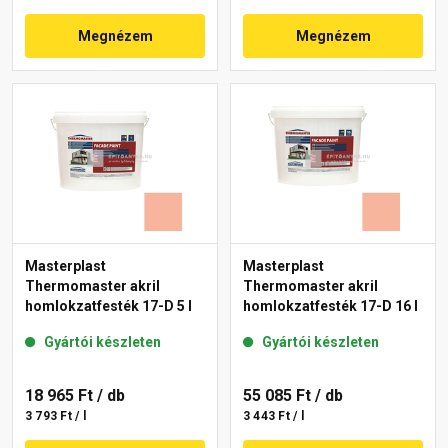
Megnézem
Megnézem
Masterplast
Masterplast
Thermomaster akril
Thermomaster akril
homlokzatfesték 17-D 5 l
homlokzatfesték 17-D 16 l
Gyártói készleten
Gyártói készleten
18 965 Ft
/ db
55 085 Ft
/ db
3 793 Ft / l
3 443 Ft / l