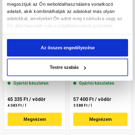
megosztjuk az Ön weboldalhasználatra vonatkozó
adatait, akik kombinálhatják az adatokat más olyan
adatokkal, amelyeket Ön adott meg számukra vagy az
Ön által használt más szolgáltatásokból gyűjtöttek.
Az összes engedélyezése
Masterplast
Masterplast
Thermomaster akril
Thermomaster akril
Testre szabás
homlokzatfesték 06-D 16 l
homlokzatfesték 05-D 16 l
Gyártói készleten
Gyártói készleten
65 335 Ft
/ vödör
57 400 Ft
/ vödör
4 083 Ft / l
3 588 Ft / l
Megnézem
Megnézem