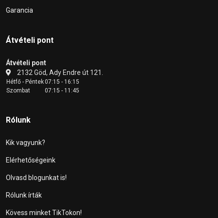
Garancia
Átvételi pont
Átvételi pont
2132 Göd, Ady Endre út 121.
Hétfő - Péntek
07:15 - 16:15
Szombat
07:15 - 11:45
Rólunk
Kik vagyunk?
Elérhetőségeink
Olvasd blogunkat is!
Rólunk írták
Kövess minket TikTokon!