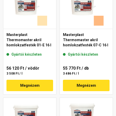
Masterplast
Masterplast
Thermomaster akril
Thermomaster akril
homlokzatfesték 01-E 16 l
homlokzatfesték 07-C 16 l
Gyártói készleten
Gyártói készleten
56 120 Ft
/ vödör
55 770 Ft
/ db
3 508 Ft / l
3 486 Ft / l
Megnézem
Megnézem