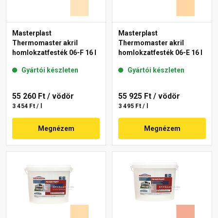
Masterplast
Masterplast
Thermomaster akril
Thermomaster akril
homlokzatfesték 06-F 16 l
homlokzatfesték 06-E 16 l
Gyártói készleten
Gyártói készleten
55 260 Ft
/ vödör
55 925 Ft
/ vödör
3 454 Ft / l
3 495 Ft / l
Megnézem
Megnézem