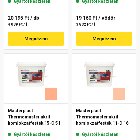
Gyártói készleten
Gyártói készleten
20 195 Ft
/ db
19 160 Ft
/ vödör
4 039 Ft / l
3 832 Ft / l
Megnézem
Megnézem
Masterplast
Masterplast
Thermomaster akril
Thermomaster akril
homlokzatfesték 15-C 5 l
homlokzatfesték 11-D 16 l
Gyártói készleten
Gyártói készleten