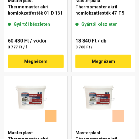
Masterplast
Masterplast
Thermomaster akril
Thermomaster akril
homlokzatfesték 01-D 16 l
homlokzatfesték 47-F 5 l
Gyártói készleten
Gyártói készleten
60 430 Ft
/ vödör
18 840 Ft
/ db
3 777 Ft / l
3 768 Ft / l
Megnézem
Megnézem
Masterplast
Masterplast