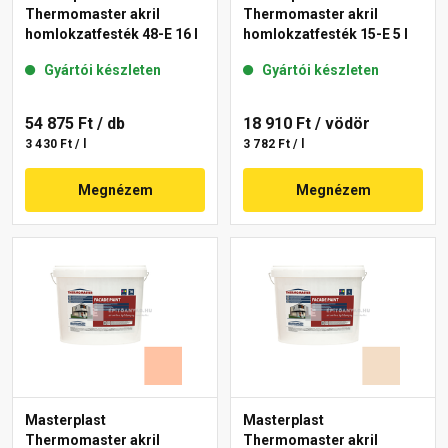
Thermomaster akril
Thermomaster akril
homlokzatfesték 48-E 16 l
homlokzatfesték 15-E 5 l
Gyártói készleten
Gyártói készleten
54 875 Ft
/ db
18 910 Ft
/ vödör
3 430 Ft / l
3 782 Ft / l
Megnézem
Megnézem
Masterplast
Masterplast
Thermomaster akril
Thermomaster akril