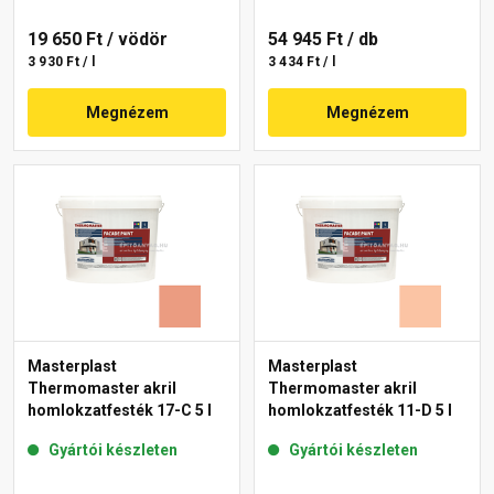
19 650 Ft
/ vödör
54 945 Ft
/ db
3 930 Ft / l
3 434 Ft / l
Megnézem
Megnézem
Masterplast
Masterplast
Thermomaster akril
Thermomaster akril
homlokzatfesték 17-C 5 l
homlokzatfesték 11-D 5 l
Gyártói készleten
Gyártói készleten