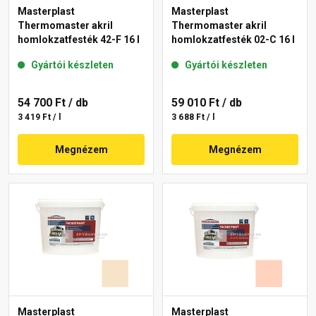
Masterplast
Masterplast
Thermomaster akril
Thermomaster akril
homlokzatfesték 42-F 16 l
homlokzatfesték 02-C 16 l
Gyártói készleten
Gyártói készleten
54 700 Ft
/ db
59 010 Ft
/ db
3 419 Ft / l
3 688 Ft / l
Megnézem
Megnézem
Masterplast
Masterplast