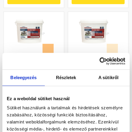
Masterplast
Masterplast
Thermomaster akril
Thermomaster akril
Beleegyezés
Részletek
A sütikről
homlokzatfesték 05-C 5 l
homlokzatfesték 01-F 16 l
Gyártói készleten
Gyártói készleten
Ez a weboldal sütiket használ
22 375 Ft
/ vödör
55 120 Ft
/ vödör
Sütiket használunk a tartalmak és hirdetések személyre
4 475 Ft / l
3 445 Ft / l
szabásához, közösségi funkciók biztosításához,
valamint weboldalforgalmunk elemzéséhez. Ezenkívül
Megnézem
Megnézem
közösségi média-, hirdető- és elemező partnereinkkel