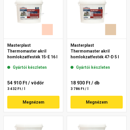
Masterplast
Masterplast
Thermomaster akril
Thermomaster akril
homlokzatfesték 15-E 16 l
homlokzatfesték 47-D 5 l
Gyártói készleten
Gyártói készleten
54 910 Ft
/ vödör
18 930 Ft
/ db
3 432 Ft / l
3 786 Ft / l
Megnézem
Megnézem