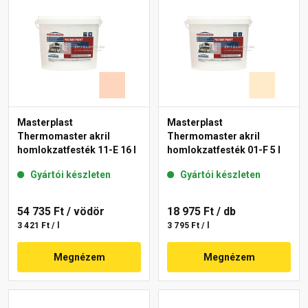
Masterplast
Masterplast
Thermomaster akril
Thermomaster akril
homlokzatfesték 11-E 16 l
homlokzatfesték 01-F 5 l
Gyártói készleten
Gyártói készleten
54 735 Ft
/ vödör
18 975 Ft
/ db
3 421 Ft / l
3 795 Ft / l
Megnézem
Megnézem