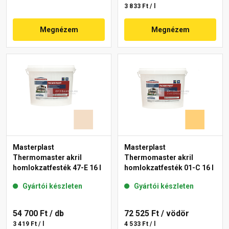
3 833 Ft / l
Megnézem
Megnézem
Masterplast
Masterplast
Thermomaster akril
Thermomaster akril
homlokzatfesték 47-E 16 l
homlokzatfesték 01-C 16 l
Gyártói készleten
Gyártói készleten
54 700 Ft
/ db
72 525 Ft
/ vödör
3 419 Ft / l
4 533 Ft / l