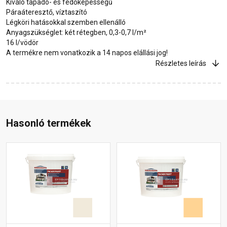
Kiváló tapadó- és fedőképességű
Páraáteresztő, víztaszító
Légköri hatásokkal szemben ellenálló
Anyagszükséglet: két rétegben, 0,3-0,7 l/m²
16 l/vödör
A termékre nem vonatkozik a 14 napos elállási jog!
Részletes leírás
Hasonló termékek