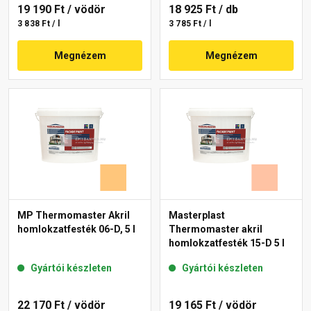
19 190 Ft
/ vödör
18 925 Ft
/ db
3 838 Ft / l
3 785 Ft / l
Megnézem
Megnézem
MP Thermomaster Akril
Masterplast
homlokzatfesték 06-D, 5 l
Thermomaster akril
homlokzatfesték 15-D 5 l
Gyártói készleten
Gyártói készleten
22 170 Ft
/ vödör
19 165 Ft
/ vödör