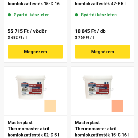
homlokzatfesték 15-D 16 l
homlokzatfesték 47-E 5 l
Gyártói készleten
Gyártói készleten
55 715 Ft
/ vödör
18 845 Ft
/ db
3 482 Ft / l
3 769 Ft / l
Megnézem
Megnézem
Masterplast
Masterplast
Thermomaster akril
Thermomaster akril
homlokzatfesték 02-D 5 l
homlokzatfesték 15-C 16 l