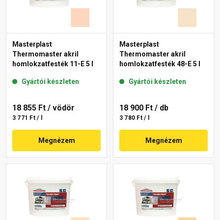
Masterplast
Masterplast
Thermomaster akril
Thermomaster akril
homlokzatfesték 11-E 5 l
homlokzatfesték 48-E 5 l
Gyártói készleten
Gyártói készleten
18 855 Ft
/ vödör
18 900 Ft
/ db
3 771 Ft / l
3 780 Ft / l
Megnézem
Megnézem