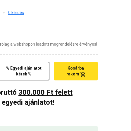
0 kérdés
zárólag a webshopon leadott megrendelésre érvényes!
% Egyedi ajánlatot
Kosárba
kérek %
rakom
bruttó
300.000 Ft felett
 egyedi ajánlatot!