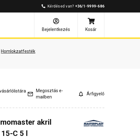
Kérdésed van?
+36/1-9999-686
és válaszok
Bejelentkezés
Kosár
Homlokzatfesték
Megosztás e-
ásárlólistára
Árfigyelő
mailben
rmomaster akril
15-C 5 l