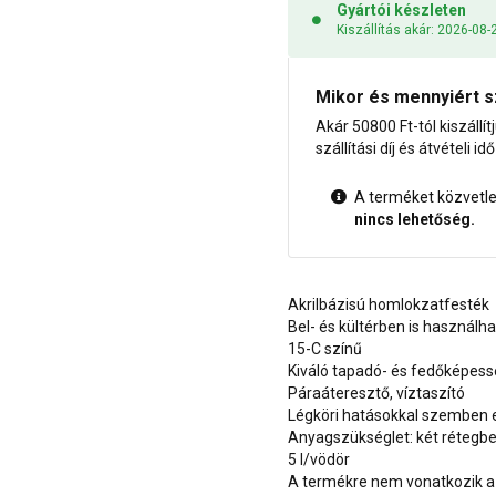
Gyártói készleten
Kiszállítás akár: 2026-08-
Mikor és mennyiért s
Akár 50800 Ft-tól kiszállít
szállítási díj és átvételi i
A terméket közvetlen
nincs lehetőség.
Akrilbázisú homlokzatfesték
Bel- és kültérben is használh
15-C színű
Kiváló tapadó- és fedőképes
Páraáteresztő, víztaszító
Légköri hatásokkal szemben e
Anyagszükséglet: két rétegben
5 l/vödör
A termékre nem vonatkozik a 1