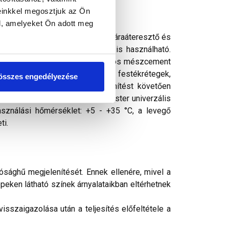
einkkel megosztjuk az Ön
l, amelyeket Ön adott meg
ó tapadó- és fedőképességű, jó páraáteresztő és
 ellenálló. Bel- és kültérben is használható.
lokzatfelületek (minimum egy hónapos mészcement
akril, szilikátos és szilikonos festékrétegek,
összes engedélyezése
 felületeken. Előzetes fertőtlenítést követően
etet a felhordás előtt Thermomaster univerzális
asználási hőmérséklet: +5 - +35 °C, a levegő
ti.
ósághű megjelenítését. Ennek ellenére, mivel a
peken látható színek árnyalataikban eltérhetnek
sszaigazolása után a teljesítés előfeltétele a