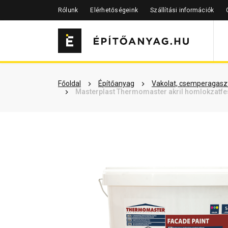
Rólunk
Elérhetőségeink
Szállítási információk
Szükséged lehet rá
Részletes 
Főoldal
Építőanyag
Vakolat, csemperagaszt
Masterplast Thermomaster akril homlokzatfes