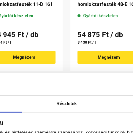
lokzatfesték 11-D 16 l
homlokzatfesték 48-E 16
Gyártói készleten
Gyártói készleten
4 945 Ft
/ db
54 875 Ft
/ db
4 Ft / l
3 430 Ft / l
Megnézem
Megnézem
Részletek
ál
mak és hirdetések személyre szabásához, közösségi funkciók biz