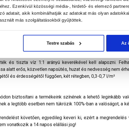
hez. Ezenkívül közösségi média-, hirdető- és elemező partner
zó adatait, akik kombinálhatják az adatokat más olyan adatokka
alál a termékkel kapcsolatban. Kérjük, figyelmesen olvassa el!
sznált más szolgáltatásokból gyűjtöttek.
nyvakolat
száladalékokat tartalmazó, akrilgyanta bázisú, kivál
V-sugárzással és egyéb légköri hatásokkal szemben is tartósan
ületkialakítását tekintve durva, illetve simított, javított hom
olatlan beton homlokzatfelületek), továbbá régi, jól tapadó 
Testre szabás
Az 
ként, lábazati sík felett, vízszigeteléssel védett függőleges
homlokzatfelületek karbantartó festésére is. A festendő felül
ék és tiszta víz 1:1 arányú keverékével kell alapozni. Felh
ása alatt erős, közvetlen napsütés, huzat és nedvesség nem érhe
től és érdességétől függően, két rétegben, 0,3-0,7 l/m²
don biztosítani a termékeink színének a lehető leginkább val
nek a legtöbb esetben nem tükrözik 100%-ban a valóságot, a ké
ndelést követően, egyedileg keveri ki, ezért a megrendelés vi
nem vonatkozik a 14 napos elállási jog!