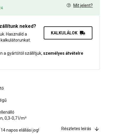
Mit jelent?
24
zállítunk neked?
KALKULÁLOK
juk. Használd a
dő kalkulátorunkat.
 a gyártótól szállítjuk,
személyes átvételre
ató
ségű
llenálló
, 0,3-0,7 l/m²
Részletes leírás
4 napos elállási jog!