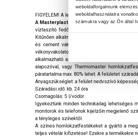
weboldalforgalmunk elemzésé
weboldalhasználatra vonatko
FIGYELEM! A leírás végén fontos információkat t
számukra vagy az Ön által ha
A Masterplast Thermomaster szilikon véko
víztaszító fedőfesték, amely füstgázokkal, U
Kitűnően alkalmazható megfelelően szilárd, fel
és cement vakolatok, legalább két hónapos vak
vékonyvakolatok felújító dekoratív fedőrétege
alkalmazható algával vagy penésszel fertőzött 
alapozóval, vagy Thermomaster homlokzatfest
páratartalma max. 80% lehet. A felületet szárad
Anyagszükséglet: a felület nedvszívó képességé
Száradási idő: kb. 24 óra
Csomagolás: 5 l/vödör
Igyekeztünk minden technikailag lehetséges mó
monitorok és telefonok kijelzőin megjelenő szí
a tényleges színektől.
A színes homlokzatfestékeket a gyártó a megre
teljes vételár kifizetése! Ezekre a termékekre 