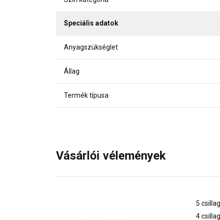
Speciális adatok
Anyagszükséglet
Állag
Termék típusa
Vásárlói vélemények
5 csilla
4 csilla