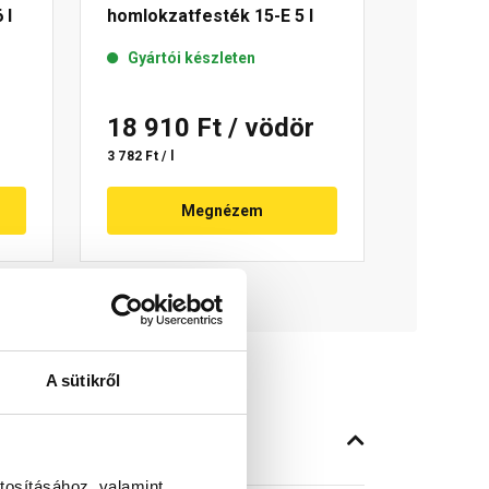
 l
homlokzatfesték 15-E 5 l
Gyártói készleten
18 910 Ft
/ vödör
3 782 Ft / l
Megnézem
A sütikről
tosításához, valamint