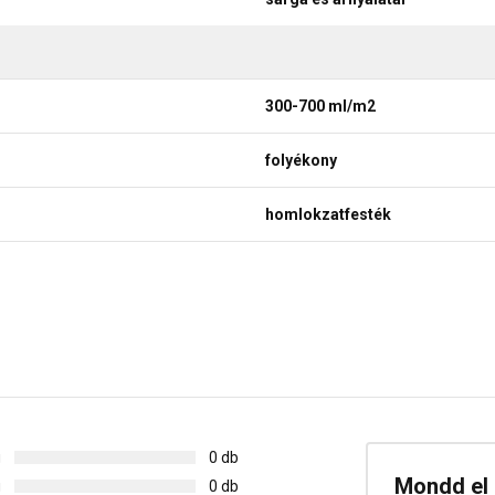
300-700 ml/m2
folyékony
homlokzatfesték
g
0 db
Mondd el 
g
0 db