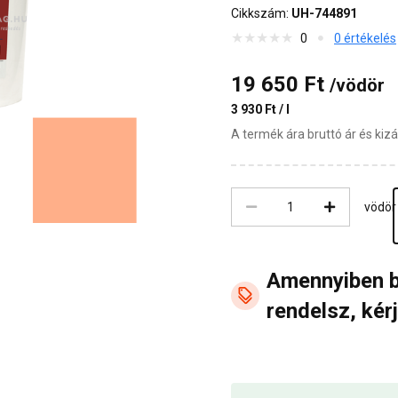
Cikkszám:
UH-744891
0
0 értékelés
19 650 Ft
/vödör
3 930 Ft / l
A termék ára bruttó ár és ki
vödör
Amennyiben 
rendelsz, kérj