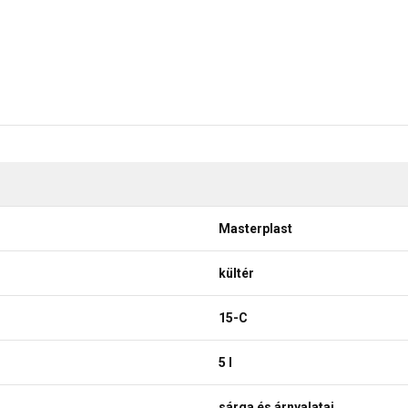
Masterplast
kültér
15-C
5 l
sárga és árnyalatai