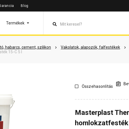
Garancia
Blog
leírás
Termékinformáció
Vásárlói vélemények
Kérdések 
Termékek
ó, habarcs, cement, szilikon
Vakolatok, alapozók, falfestékek
ték 15-C 5 l
Bev
Összehasonlítás
Masterplast The
homlokzatfesték 