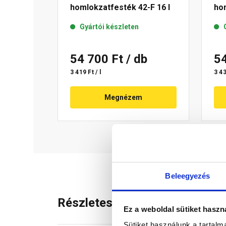
homlokzatfesték 42-F 16 l
hom
Gyártói készleten
54 700 Ft
/ db
5
3 419 Ft / l
3 43
Megnézem
Beleegyezés
Részletes leírás
Ez a weboldal sütiket haszn
Sütiket használunk a tartal