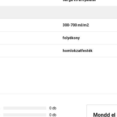
300-700 ml/m2
folyékony
homlokzatfesték
g
0 db
Mondd el 
g
0 db