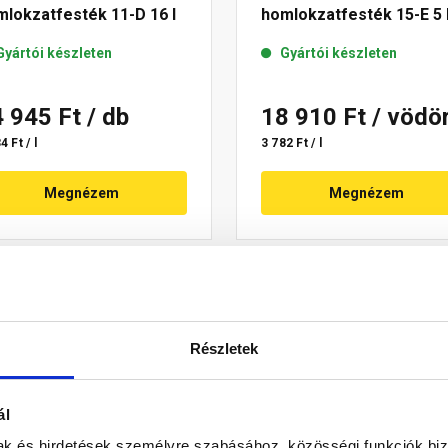
lokzatfesték 11-D 16 l
homlokzatfesték 15-E 5 
Gyártói készleten
Gyártói készleten
4 945 Ft
/ db
18 910 Ft
/ vödö
4 Ft / l
3 782 Ft / l
Megnézem
Megnézem
Részletek
ál
mak és hirdetések személyre szabásához, közösségi funkciók biz