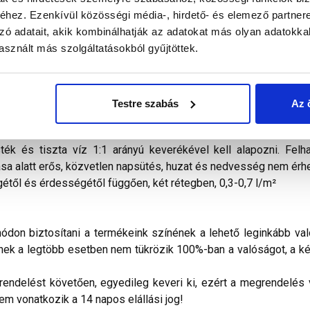
hez. Ezenkívül közösségi média-, hirdető- és elemező partner
zó adatait, akik kombinálhatják az adatokat más olyan adatokka
alál a termékkel kapcsolatban. Kérjük, figyelmesen olvassa el!
sznált más szolgáltatásokból gyűjtöttek.
nyvakolat
száladalékokat tartalmazó, akrilgyanta bázisú, kivál
V-sugárzással és egyéb légköri hatásokkal szemben is tartósan
ületkialakítását tekintve durva, illetve simított, javított hom
olatlan beton homlokzatfelületek), továbbá régi, jól tapadó 
Testre szabás
Az 
ként, lábazati sík felett, vízszigeteléssel védett függőleges
homlokzatfelületek karbantartó festésére is. A festendő felül
ék és tiszta víz 1:1 arányú keverékével kell alapozni. Felh
ása alatt erős, közvetlen napsütés, huzat és nedvesség nem érhe
től és érdességétől függően, két rétegben, 0,3-0,7 l/m²
don biztosítani a termékeink színének a lehető leginkább val
nek a legtöbb esetben nem tükrözik 100%-ban a valóságot, a ké
ndelést követően, egyedileg keveri ki, ezért a megrendelés vi
nem vonatkozik a 14 napos elállási jog!