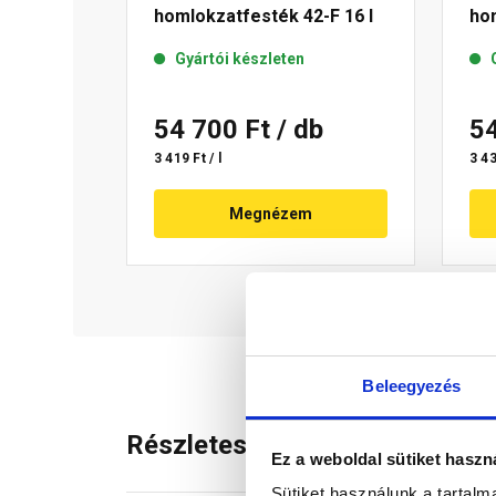
homlokzatfesték 42-F 16 l
hom
Gyártói készleten
54 700 Ft
/ db
5
3 419 Ft / l
3 43
Megnézem
Beleegyezés
Részletes leírás
Ez a weboldal sütiket haszn
Sütiket használunk a tartal