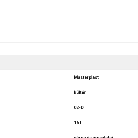
Masterplast
kültér
02-D
16 l
sárga és árnyalatai