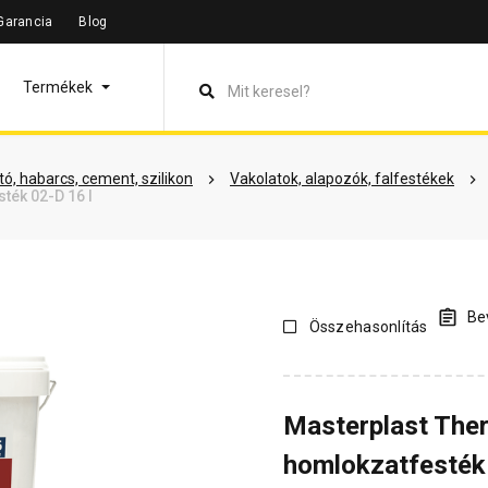
Garancia
Blog
leírás
Termékinformáció
Vásárlói vélemények
Kérdések 
Termékek
ó, habarcs, cement, szilikon
Vakolatok, alapozók, falfestékek
ték 02-D 16 l
Bev
Összehasonlítás
Masterplast The
homlokzatfesték 