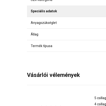
Speciális adatok
Anyagszükséglet
Állag
Termék típusa
Vásárlói vélemények
5 csilla
4 csilla