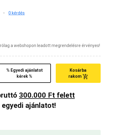
0 kérdés
zárólag a webshopon leadott megrendelésre érvényes!
% Egyedi ajánlatot
Kosárba
kérek %
rakom
bruttó
300.000 Ft felett
 egyedi ajánlatot!