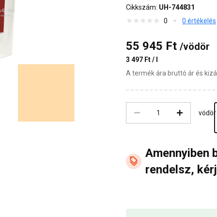
Cikkszám:
UH-744831
0
0 értékelés
55 945 Ft
/vödör
3 497 Ft / l
A termék ára bruttó ár és ki
vödör
Amennyiben 
rendelsz, kérj