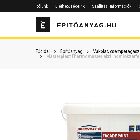
Rólunk
Elérhetőségeink
Szállítási információk
Szükséged lehet rá
Részletes 
Főoldal
Építőanyag
Vakolat, csemperagaszt
Masterplast Thermomaster akril homlokzatfes