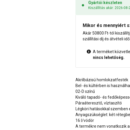
Gyártói készleten
Kiszállítás akár: 2026-08-
Mikor és mennyiért s
Akár 50800 Ft-tól kiszállít
szállítási díj és átvételi i
A terméket közvetlen
nincs lehetőség.
Akrilbázisú homlokzatfesték
Bel- és kültérben is használh
02-D színű
Kiváló tapadó- és fedőképes
Páraáteresztő, víztaszító
Légköri hatásokkal szemben e
Anyagszükséglet: két rétegben
16 l/vödör
A termékre nem vonatkozik a 1