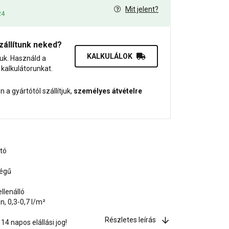
Mit jelent?
24
zállítunk neked?
KALKULÁLOK
juk. Használd a
dő kalkulátorunkat.
 a gyártótól szállítjuk,
személyes átvételre
ató
ségű
llenálló
, 0,3-0,7 l/m²
Részletes leírás
4 napos elállási jog!