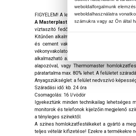
weboldalforgalmunk elemzésé
weboldalhasználatra vonatko
FIGYELEM! A leírás végén fontos információkat t
számukra vagy az Ön által ha
A Masterplast Thermomaster szilikon véko
víztaszító fedőfesték, amely füstgázokkal, U
Kitűnően alkalmazható megfelelően szilárd, fel
és cement vakolatok, legalább két hónapos vak
vékonyvakolatok felújító dekoratív fedőrétege
alkalmazható algával vagy penésszel fertőzött 
alapozóval, vagy Thermomaster homlokzatfest
páratartalma max. 80% lehet. A felületet szárad
Anyagszükséglet: a felület nedvszívó képességé
Száradási idő: kb. 24 óra
Csomagolás: 16 l/vödör
Igyekeztünk minden technikailag lehetséges mó
monitorok és telefonok kijelzőin megjelenő szí
a tényleges színektől.
A színes homlokzatfestékeket a gyártó a megre
teljes vételár kifizetése! Ezekre a termékekre 