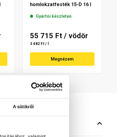
l
homlokzatfesték 15-D 16 l
Gyártói készleten
r
55 715 Ft
/ vödör
3 482 Ft / l
Megnézem
A sütikről
tosításához, valamint