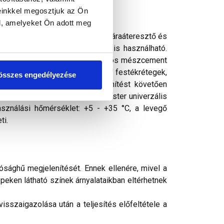
einkkel megosztjuk az Ön
l, amelyeket Ön adott meg
ó tapadó- és fedőképességű, jó páraáteresztő és
 ellenálló. Bel- és kültérben is használható.
lokzatfelületek (minimum egy hónapos mészcement
akril, szilikátos és szilikonos festékrétegek,
összes engedélyezése
 felületeken. Előzetes fertőtlenítést követően
etet a felhordás előtt Thermomaster univerzális
asználási hőmérséklet: +5 - +35 °C, a levegő
ti.
ósághű megjelenítését. Ennek ellenére, mivel a
peken látható színek árnyalataikban eltérhetnek
sszaigazolása után a teljesítés előfeltétele a