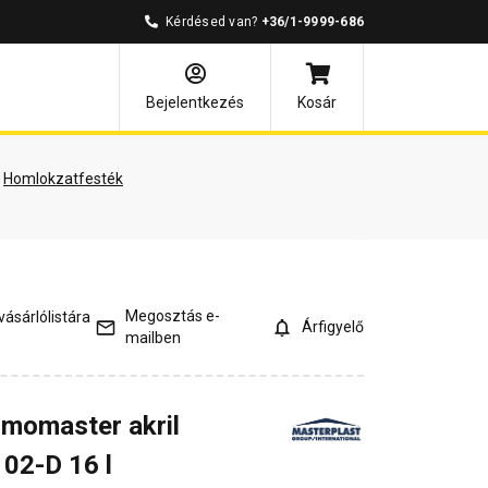
Kérdésed van?
+36/1-9999-686
és válaszok
Bejelentkezés
Kosár
Homlokzatfesték
Megosztás e-
ásárlólistára
Árfigyelő
mailben
rmomaster akril
02-D 16 l