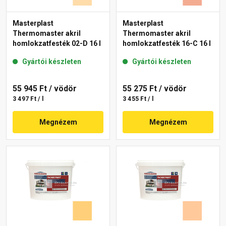
Masterplast
Masterplast
Thermomaster akril
Thermomaster akril
homlokzatfesték 02-D 16 l
homlokzatfesték 16-C 16 l
Gyártói készleten
Gyártói készleten
55 945 Ft
/ vödör
55 275 Ft
/ vödör
3 497 Ft / l
3 455 Ft / l
Megnézem
Megnézem