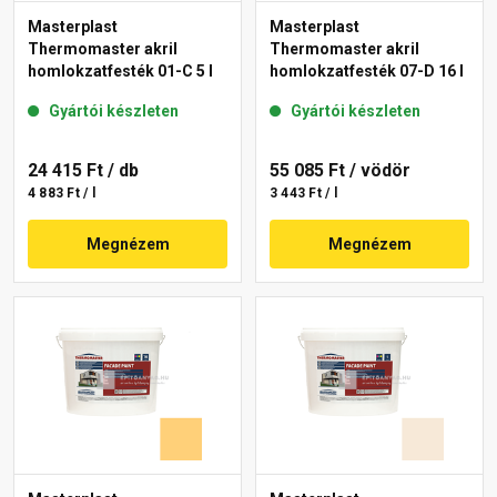
Masterplast
Masterplast
Thermomaster akril
Thermomaster akril
homlokzatfesték 01-C 5 l
homlokzatfesték 07-D 16 l
Gyártói készleten
Gyártói készleten
24 415 Ft
/ db
55 085 Ft
/ vödör
4 883 Ft / l
3 443 Ft / l
Megnézem
Megnézem