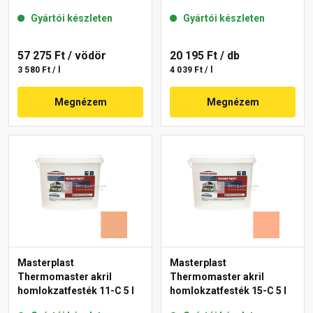
Gyártói készleten
Gyártói készleten
57 275 Ft
/ vödör
20 195 Ft
/ db
3 580 Ft / l
4 039 Ft / l
Megnézem
Megnézem
Masterplast
Masterplast
Thermomaster akril
Thermomaster akril
homlokzatfesték 11-C 5 l
homlokzatfesték 15-C 5 l