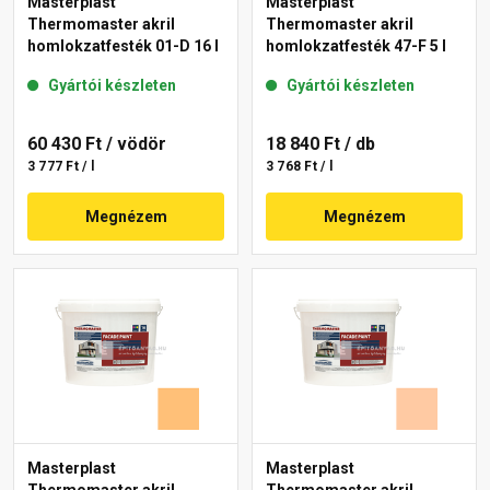
Masterplast
Masterplast
Thermomaster akril
Thermomaster akril
homlokzatfesték 01-D 16 l
homlokzatfesték 47-F 5 l
Gyártói készleten
Gyártói készleten
60 430 Ft
/ vödör
18 840 Ft
/ db
3 777 Ft / l
3 768 Ft / l
Megnézem
Megnézem
Masterplast
Masterplast