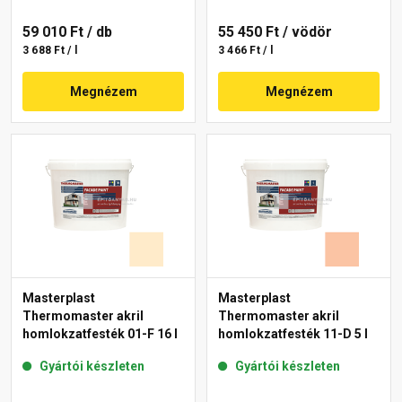
59 010 Ft
/ db
55 450 Ft
/ vödör
3 688 Ft / l
3 466 Ft / l
Megnézem
Megnézem
Masterplast
Masterplast
Thermomaster akril
Thermomaster akril
homlokzatfesték 01-F 16 l
homlokzatfesték 11-D 5 l
Gyártói készleten
Gyártói készleten