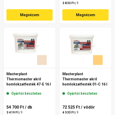
3 833 Ft / l
Megnézem
Megnézem
Masterplast
Masterplast
Thermomaster akril
Thermomaster akril
homlokzatfesték 47-E 16 l
homlokzatfesték 01-C 16 l
Gyártói készleten
Gyártói készleten
54 700 Ft
/ db
72 525 Ft
/ vödör
3 419 Ft / l
4 533 Ft / l