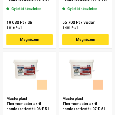
Gyártói készleten
Gyártói készleten
19 080 Ft
/ db
55 700 Ft
/ vödör
3 816 Ft / l
3 481 Ft / l
Megnézem
Megnézem
Masterplast
Masterplast
Thermomaster akril
Thermomaster akril
homlokzatfesték 06-E 5 l
homlokzatfesték 07-D 5 l