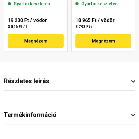
Gyártói készleten
Gyártói készleten
19 230 Ft
/ vödör
18 965 Ft
/ vödör
3 846 Ft / l
3 793 Ft / l
Megnézem
Megnézem
Részletes leírás
Termékinformáció