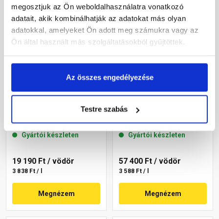
megosztjuk az Ön weboldalhasználatra vonatkozó
adatait, akik kombinálhatják az adatokat más olyan
adatokkal, amelyeket Ön adott meg számukra vagy az
Ön által használt más szolgáltatásokból gyűjtöttek.
Az összes engedélyezése
Masterplast
Masterplast
Thermomaster akril
Thermomaster akril
Testre szabás
homlokzatfesték 17-C 5 l
homlokzatfesték 05-D 16 l
Gyártói készleten
Gyártói készleten
19 190 Ft
/ vödör
57 400 Ft
/ vödör
3 838 Ft / l
3 588 Ft / l
Megnézem
Megnézem