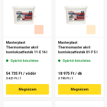
Masterplast
Masterplast
Thermomaster akril
Thermomaster akril
homlokzatfesték 11-E 16 l
homlokzatfesték 01-F 5 l
Gyártói készleten
Gyártói készleten
54 735 Ft
/ vödör
18 975 Ft
/ db
3 421 Ft / l
3 795 Ft / l
Megnézem
Megnézem