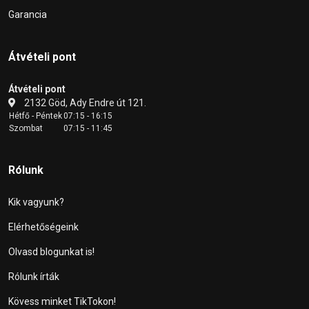
Garancia
Átvételi pont
Átvételi pont
2132 Göd, Ady Endre út 121.
Hétfő - Péntek
07:15 - 16:15
Szombat
07:15 - 11:45
Rólunk
Kik vagyunk?
Elérhetőségeink
Olvasd blogunkat is!
Rólunk írták
Kövess minket TikTokon!