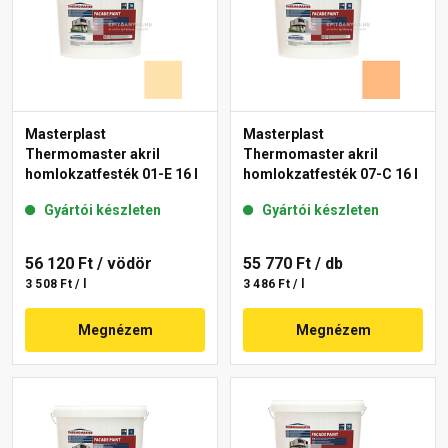
Masterplast
Masterplast
Thermomaster akril
Thermomaster akril
homlokzatfesték 01-E 16 l
homlokzatfesték 07-C 16 l
Gyártói készleten
Gyártói készleten
56 120 Ft
/ vödör
55 770 Ft
/ db
3 508 Ft / l
3 486 Ft / l
Megnézem
Megnézem