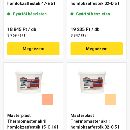
homlokzatfesték 47-E 5 l
homlokzatfesték 02-D 5 l
Gyártói készleten
Gyártói készleten
18 845 Ft
/ db
19 235 Ft
/ db
3 769 Ft / l
3 847 Ft / l
Megnézem
Megnézem
Masterplast
Masterplast
Thermomaster akril
Thermomaster akril
homlokzatfesték 15-C 16 l
homlokzatfesték 02-C 5 l