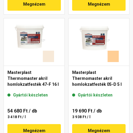
Megnézem
Megnézem
Masterplast
Masterplast
Thermomaster akril
Thermomaster akril
homlokzatfesték 47-F 16 l
homlokzatfesték 05-D 5 l
Gyártói készleten
Gyártói készleten
54 680 Ft
/ db
19 690 Ft
/ db
3 418 Ft / l
3 938 Ft / l
Megnézem
Megnézem