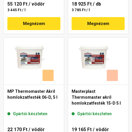
55 120 Ft
/ vödör
18 925 Ft
/ db
3 445 Ft / l
3 785 Ft / l
Megnézem
Megnézem
MP Thermomaster Akril
Masterplast
homlokzatfesték 06-D, 5 l
Thermomaster akril
homlokzatfesték 15-D 5 l
Gyártói készleten
Gyártói készleten
22 170 Ft
/ vödör
19 165 Ft
/ vödör