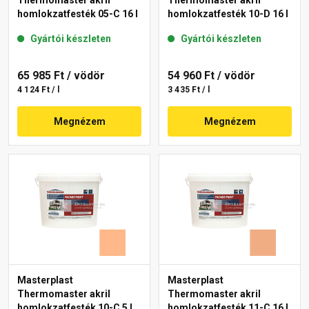
Thermomaster akril
Thermomaster akril
homlokzatfesték 05-C 16 l
homlokzatfesték 10-D 16 l
Gyártói készleten
Gyártói készleten
65 985 Ft
/ vödör
54 960 Ft
/ vödör
4 124 Ft / l
3 435 Ft / l
Megnézem
Megnézem
Masterplast
Masterplast
Thermomaster akril
Thermomaster akril
homlokzatfesték 10-C 5 l
homlokzatfesték 11-C 16 l