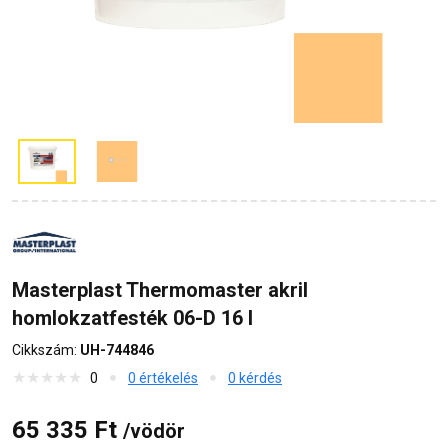
Masterplast Thermomaster akril
homlokzatfesték 06-D 16 l
Cikkszám:
UH-744846
0
0 értékelés
0 kérdés
65 335 Ft
/vödör