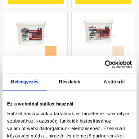
Masterplast
Masterplast
Thermomaster akril
Thermomaster akril
Beleegyezés
Részletek
A sütikről
homlokzatfesték 05-C 5 l
homlokzatfesték 48-E 16 l
Gyártói készleten
Gyártói készleten
Ez a weboldal sütiket használ
22 375 Ft
/ vödör
54 875 Ft
/ db
Sütiket használunk a tartalmak és hirdetések személyre
4 475 Ft / l
3 430 Ft / l
szabásához, közösségi funkciók biztosításához,
valamint weboldalforgalmunk elemzéséhez. Ezenkívül
Megnézem
Megnézem
közösségi média-, hirdető- és elemező partnereinkkel