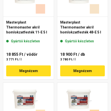
Masterplast
Masterplast
Thermomaster akril
Thermomaster akril
homlokzatfesték 11-E 5 l
homlokzatfesték 48-E 5 l
Gyártói készleten
Gyártói készleten
18 855 Ft
/ vödör
18 900 Ft
/ db
3 771 Ft / l
3 780 Ft / l
Megnézem
Megnézem