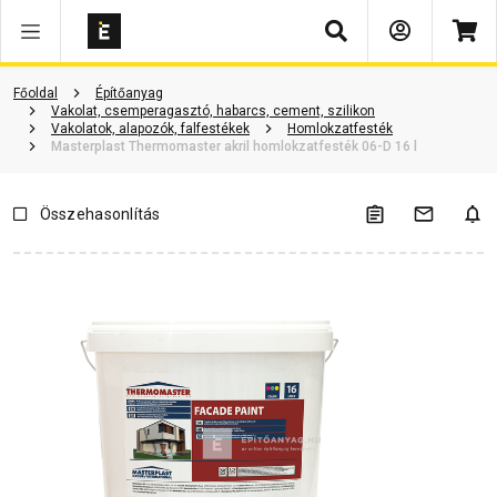
Keresés
Termékinformáció
Vásárlói vélemények
Kérdések és válaszok
Főoldal
Építőanyag
Vakolat, csemperagasztó, habarcs, cement, szilikon
Vakolatok, alapozók, falfestékek
Homlokzatfesték
Masterplast Thermomaster akril homlokzatfesték 06-D 16 l
Összehasonlítás