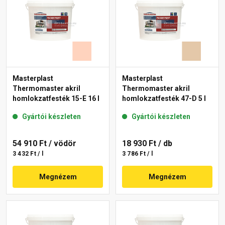
Masterplast
Masterplast
Thermomaster akril
Thermomaster akril
homlokzatfesték 15-E 16 l
homlokzatfesték 47-D 5 l
Gyártói készleten
Gyártói készleten
54 910 Ft
/ vödör
18 930 Ft
/ db
3 432 Ft / l
3 786 Ft / l
Megnézem
Megnézem