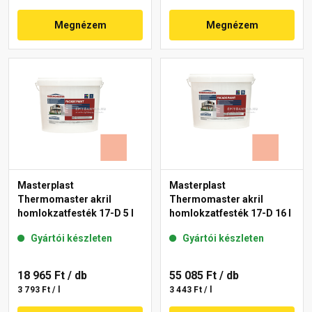
Megnézem
Megnézem
Masterplast
Masterplast
Thermomaster akril
Thermomaster akril
homlokzatfesték 17-D 5 l
homlokzatfesték 17-D 16 l
Gyártói készleten
Gyártói készleten
18 965 Ft
/ db
55 085 Ft
/ db
3 793 Ft / l
3 443 Ft / l