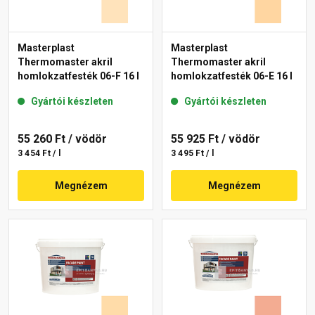
Masterplast
Masterplast
Thermomaster akril
Thermomaster akril
homlokzatfesték 06-F 16 l
homlokzatfesték 06-E 16 l
Gyártói készleten
Gyártói készleten
55 260 Ft
/ vödör
55 925 Ft
/ vödör
3 454 Ft / l
3 495 Ft / l
Megnézem
Megnézem