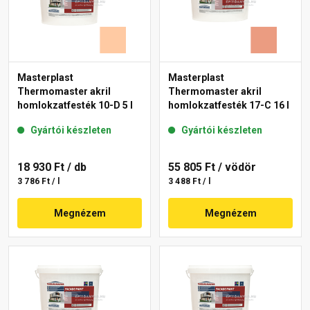
Masterplast
Masterplast
Thermomaster akril
Thermomaster akril
homlokzatfesték 10-D 5 l
homlokzatfesték 17-C 16 l
Gyártói készleten
Gyártói készleten
18 930 Ft
/ db
55 805 Ft
/ vödör
3 786 Ft / l
3 488 Ft / l
Megnézem
Megnézem