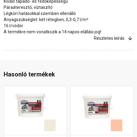
Kiváló tapadó- és fedőképességű
Páraáteresztő, víztaszító
Légköri hatásokkal szemben ellenálló
Anyagszükséglet: két rétegben, 0,3-0,7 l/m²
16 l/vödör
A termékre nem vonatkozik a 14 napos elállási jog!
Részletes leírás
Hasonló termékek