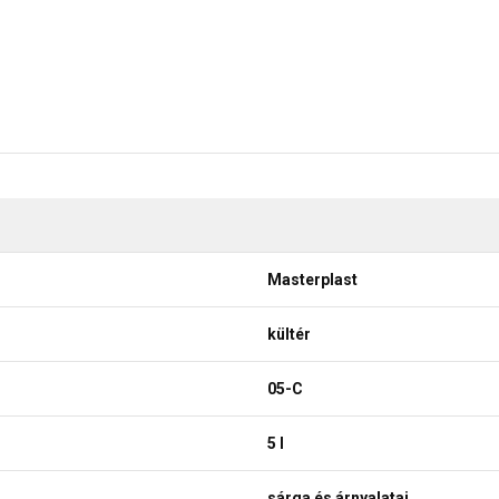
Masterplast
kültér
05-C
5 l
sárga és árnyalatai