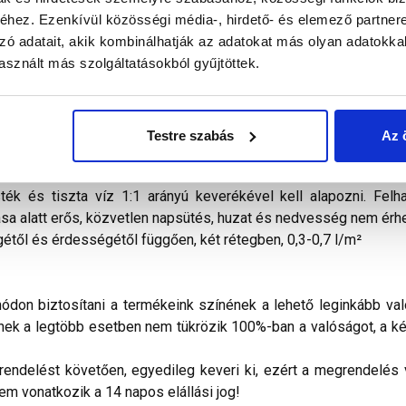
hez. Ezenkívül közösségi média-, hirdető- és elemező partner
zó adatait, akik kombinálhatják az adatokat más olyan adatokka
alál a termékkel kapcsolatban. Kérjük, figyelmesen olvassa el!
sznált más szolgáltatásokból gyűjtöttek.
nyvakolat
száladalékokat tartalmazó, akrilgyanta bázisú, kivál
V-sugárzással és egyéb légköri hatásokkal szemben is tartósan
ületkialakítását tekintve durva, illetve simított, javított hom
olatlan beton homlokzatfelületek), továbbá régi, jól tapadó 
Testre szabás
Az 
ként, lábazati sík felett, vízszigeteléssel védett függőleges
homlokzatfelületek karbantartó festésére is. A festendő felül
ék és tiszta víz 1:1 arányú keverékével kell alapozni. Felh
ása alatt erős, közvetlen napsütés, huzat és nedvesség nem érhe
től és érdességétől függően, két rétegben, 0,3-0,7 l/m²
don biztosítani a termékeink színének a lehető leginkább val
nek a legtöbb esetben nem tükrözik 100%-ban a valóságot, a ké
ndelést követően, egyedileg keveri ki, ezért a megrendelés vi
nem vonatkozik a 14 napos elállási jog!