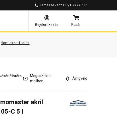
Kérdésed van?
+36/1-9999-686
és válaszok
Bejelentkezés
Kosár
Homlokzatfesték
Megosztás e-
ásárlólistára
Árfigyelő
mailben
rmomaster akril
05-C 5 l