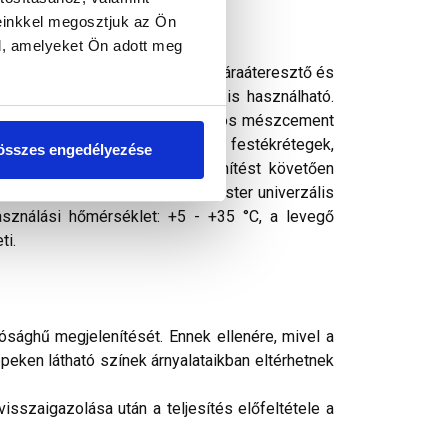
einkkel megosztjuk az Ön
l, amelyeket Ön adott meg
ó tapadó- és fedőképességű, jó páraáteresztő és
 ellenálló. Bel- és kültérben is használható.
lokzatfelületek (minimum egy hónapos mészcement
akril, szilikátos és szilikonos festékrétegek,
összes engedélyezése
 felületeken. Előzetes fertőtlenítést követően
etet a felhordás előtt Thermomaster univerzális
asználási hőmérséklet: +5 - +35 °C, a levegő
ti.
ósághű megjelenítését. Ennek ellenére, mivel a
peken látható színek árnyalataikban eltérhetnek
sszaigazolása után a teljesítés előfeltétele a