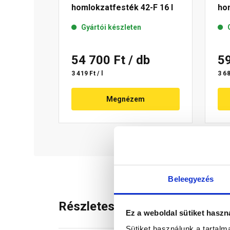
homlokzatfesték 42-F 16 l
hom
Gyártói készleten
54 700 Ft
/ db
5
3 419 Ft / l
3 68
Megnézem
Beleegyezés
Részletes leírás
Ez a weboldal sütiket haszn
Sütiket használunk a tartal