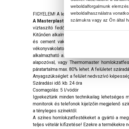
weboldalforgalmunk elemzésé
weboldalhasználatra vonatko
FIGYELEM! A leírás végén fontos információkat t
számukra vagy az Ön által ha
A Masterplast Thermomaster szilikon véko
víztaszító fedőfesték, amely füstgázokkal, U
Kitűnően alkalmazható megfelelően szilárd, fel
és cement vakolatok, legalább két hónapos vak
vékonyvakolatok felújító dekoratív fedőrétege
alkalmazható algával vagy penésszel fertőzött 
alapozóval, vagy Thermomaster homlokzatfest
páratartalma max. 80% lehet. A felületet szárad
Anyagszükséglet: a felület nedvszívó képességé
Száradási idő: kb. 24 óra
Csomagolás: 5 l/vödör
Igyekeztünk minden technikailag lehetséges mó
monitorok és telefonok kijelzőin megjelenő szí
a tényleges színektől.
A színes homlokzatfestékeket a gyártó a megre
teljes vételár kifizetése! Ezekre a termékekre 