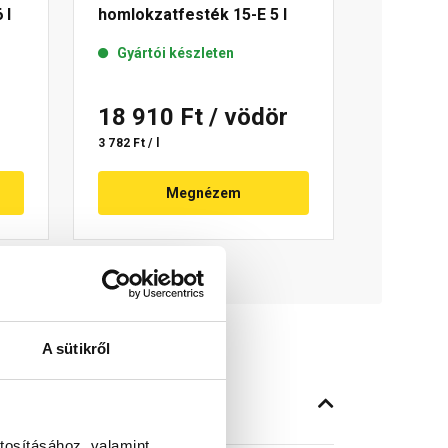
 l
homlokzatfesték 15-E 5 l
Gyártói készleten
18 910 Ft
/ vödör
3 782 Ft / l
Megnézem
A sütikről
tosításához, valamint