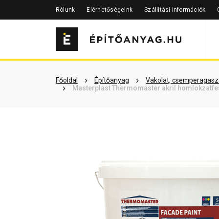
Rólunk
Elérhetőségeink
Szállítási információk
Szükséged lehet rá
Részletes 
Főoldal
Építőanyag
Vakolat, csemperagaszt
Masterplast Thermomaster akril homlokzatfes