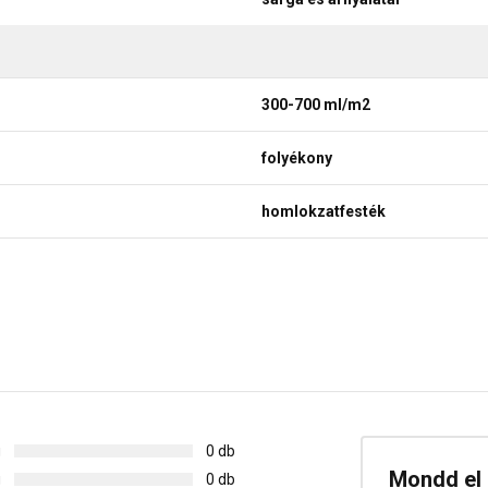
300-700 ml/m2
folyékony
homlokzatfesték
g
0 db
Mondd el 
g
0 db