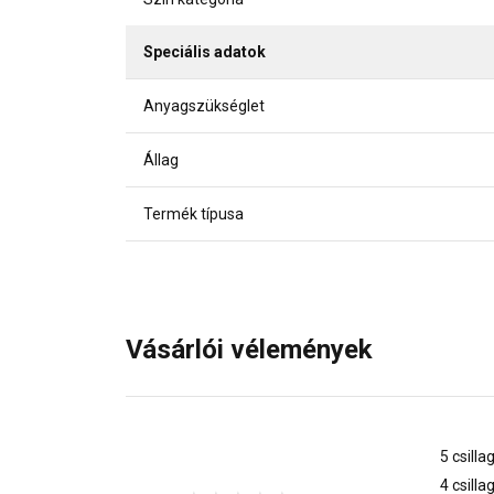
Speciális adatok
Anyagszükséglet
Állag
Termék típusa
Vásárlói vélemények
5 csilla
4 csilla