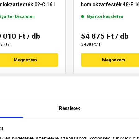
lokzatfesték 02-C 16 l
homlokzatfesték 48-E 16
Gyártói készleten
Gyártói készleten
9 010 Ft
/ db
54 875 Ft
/ db
8 Ft / l
3 430 Ft / l
Megnézem
Megnézem
Részletek
ál
mak és hirdetések személyre szabásához, közösségi funkciók biz