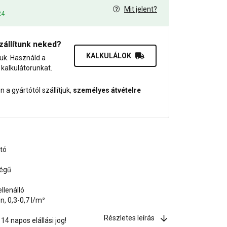
Mit jelent?
24
zállítunk neked?
KALKULÁLOK
juk. Használd a
dő kalkulátorunkat.
 a gyártótól szállítjuk,
személyes átvételre
ató
ségű
llenálló
, 0,3-0,7 l/m²
Részletes leírás
4 napos elállási jog!