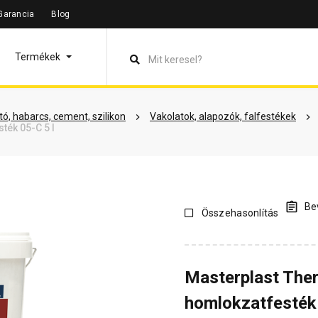
Garancia
Blog
leírás
Termékinformáció
Vásárlói vélemények
Kérdések 
Termékek
ó, habarcs, cement, szilikon
Vakolatok, alapozók, falfestékek
ték 05-C 5 l
Bev
Összehasonlítás
Masterplast The
homlokzatfesték 