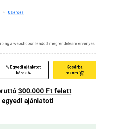
0 kérdés
zárólag a webshopon leadott megrendelésre érvényes!
% Egyedi ajánlatot
Kosárba
kérek %
rakom
bruttó
300.000 Ft felett
 egyedi ajánlatot!