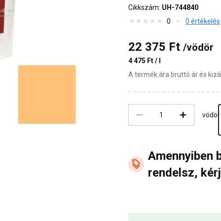
Cikkszám:
UH-744840
0
0 értékelés
22 375 Ft
/vödör
4 475 Ft / l
A termék ára bruttó ár és ki
vödör
Amennyiben 
rendelsz, kérj