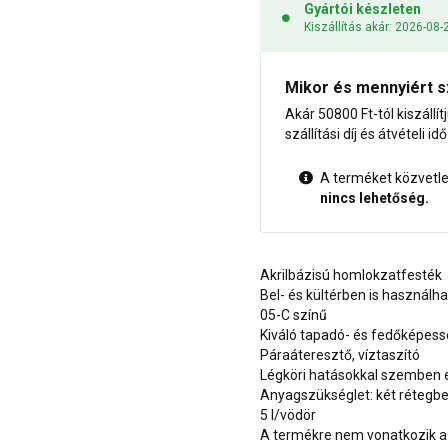
Gyártói készleten
Kiszállítás akár: 2026-08-
Mikor és mennyiért s
Akár 50800 Ft-tól kiszállít
szállítási díj és átvételi i
A terméket közvetlen
nincs lehetőség.
Akrilbázisú homlokzatfesték
Bel- és kültérben is használh
05-C színű
Kiváló tapadó- és fedőképes
Páraáteresztő, víztaszító
Légköri hatásokkal szemben e
Anyagszükséglet: két rétegben
5 l/vödör
A termékre nem vonatkozik a 1