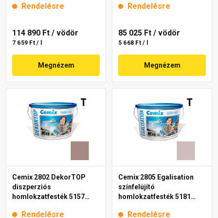
Rendelésre
Rendelésre
114 890 Ft
/ vödör
85 025 Ft
/ vödör
7 659 Ft / l
5 668 Ft / l
Megnézem
Megnézem
Cemix 2802 DekorTOP
Cemix 2805 Egalisation
diszperziós
színfelújító
homlokzatfesték 5157
homlokzatfesték 5181
rusty 15 l
rusty 15 l
Rendelésre
Rendelésre