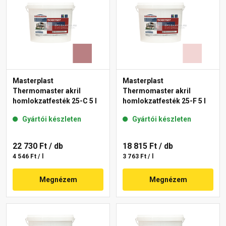
Masterplast
Masterplast
Thermomaster akril
Thermomaster akril
homlokzatfesték 25-C 5 l
homlokzatfesték 25-F 5 l
Gyártói készleten
Gyártói készleten
22 730 Ft
/ db
18 815 Ft
/ db
4 546 Ft / l
3 763 Ft / l
Megnézem
Megnézem