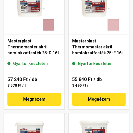
Masterplast
Masterplast
Thermomaster akril
Thermomaster akril
homlokzatfesték 25-D 16 l
homlokzatfesték 25-E 16 l
Gyártói készleten
Gyártói készleten
57 240 Ft
/ db
55 840 Ft
/ db
3 578 Ft / l
3 490 Ft / l
Megnézem
Megnézem