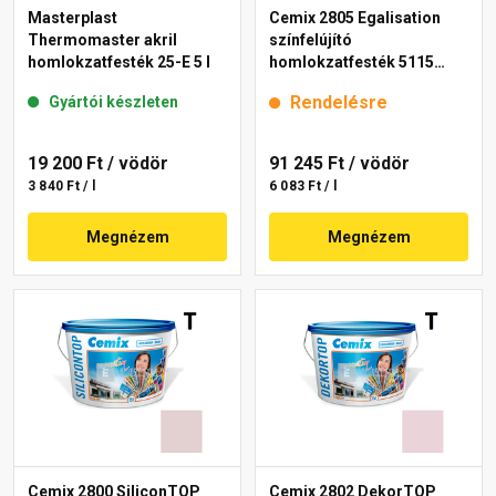
Masterplast
Cemix 2805 Egalisation
Thermomaster akril
színfelújító
homlokzatfesték 25-E 5 l
homlokzatfesték 5115
rusty 15 l
Rendelésre
Gyártói készleten
19 200 Ft
/ vödör
91 245 Ft
/ vödör
3 840 Ft / l
6 083 Ft / l
Megnézem
Megnézem
Cemix 2800 SiliconTOP
Cemix 2802 DekorTOP