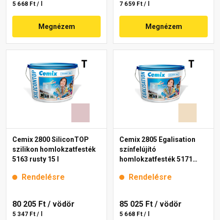
5 668 Ft / l
7 659 Ft / l
Megnézem
Megnézem
Cemix 2800 SiliconTOP
Cemix 2805 Egalisation
szilikon homlokzatfesték
színfelújító
5163 rusty 15 l
homlokzatfesték 5171
rusty 15 l
Rendelésre
Rendelésre
80 205 Ft
/ vödör
85 025 Ft
/ vödör
5 347 Ft / l
5 668 Ft / l