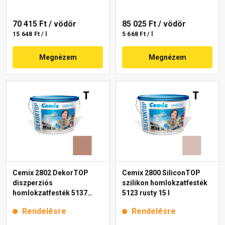
70 415 Ft
/ vödör
85 025 Ft
/ vödör
15 648 Ft / l
5 668 Ft / l
Megnézem
Megnézem
Cemix 2802 DekorTOP
Cemix 2800 SiliconTOP
diszperziós
szilikon homlokzatfesték
homlokzatfesték 5137
5123 rusty 15 l
rusty 15 l
Rendelésre
Rendelésre