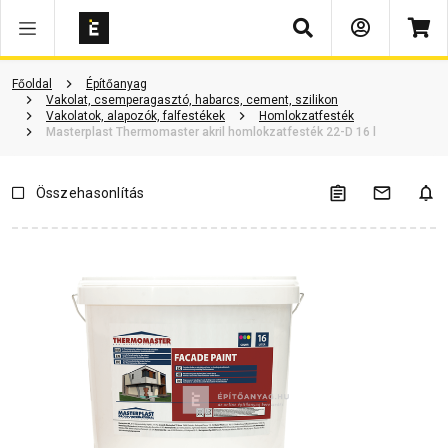
Keresés
Termékinformáció
Vásárlói vélemények
Kérdések és válaszok
Főoldal
Építőanyag
Vakolat, csemperagasztó, habarcs, cement, szilikon
Vakolatok, alapozók, falfestékek
Homlokzatfesték
Masterplast Thermomaster akril homlokzatfesték 22-D 16 l
Összehasonlítás