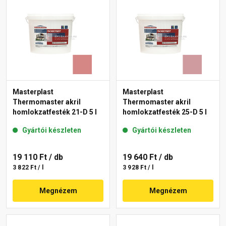
Masterplast
Masterplast
Thermomaster akril
Thermomaster akril
homlokzatfesték 21-D 5 l
homlokzatfesték 25-D 5 l
Gyártói készleten
Gyártói készleten
19 110 Ft
/ db
19 640 Ft
/ db
3 822 Ft / l
3 928 Ft / l
Megnézem
Megnézem