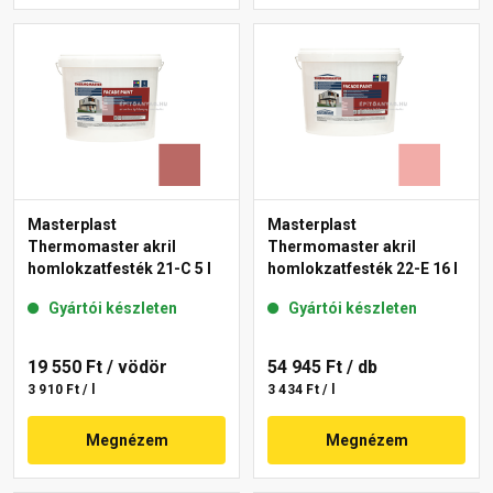
Masterplast
Masterplast
Thermomaster akril
Thermomaster akril
homlokzatfesték 21-C 5 l
homlokzatfesték 22-E 16 l
Gyártói készleten
Gyártói készleten
19 550 Ft
/ vödör
54 945 Ft
/ db
3 910 Ft / l
3 434 Ft / l
Megnézem
Megnézem