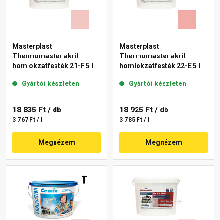
Masterplast
Masterplast
Thermomaster akril
Thermomaster akril
homlokzatfesték 21-F 5 l
homlokzatfesték 22-E 5 l
Gyártói készleten
Gyártói készleten
18 835 Ft
/ db
18 925 Ft
/ db
3 767 Ft / l
3 785 Ft / l
Megnézem
Megnézem