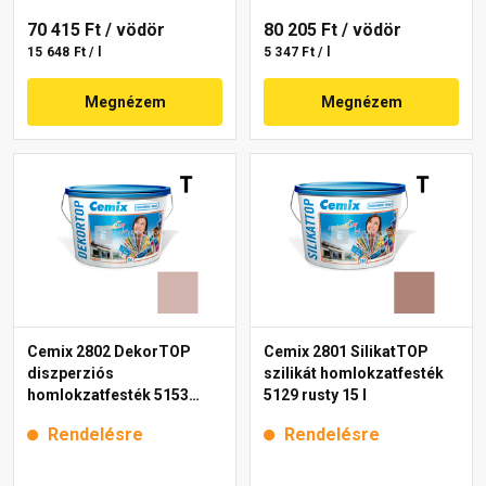
70 415 Ft
/ vödör
80 205 Ft
/ vödör
15 648 Ft / l
5 347 Ft / l
Megnézem
Megnézem
Cemix 2802 DekorTOP
Cemix 2801 SilikatTOP
diszperziós
szilikát homlokzatfesték
homlokzatfesték 5153
5129 rusty 15 l
rusty 15 l
Rendelésre
Rendelésre