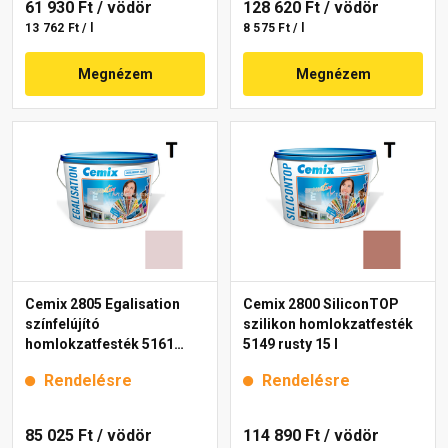
61 930 Ft
/ vödör
128 620 Ft
/ vödör
13 762 Ft / l
8 575 Ft / l
Megnézem
Megnézem
Cemix 2805 Egalisation
Cemix 2800 SiliconTOP
színfelújító
szilikon homlokzatfesték
homlokzatfesték 5161
5149 rusty 15 l
rusty 15 l
Rendelésre
Rendelésre
85 025 Ft
/ vödör
114 890 Ft
/ vödör