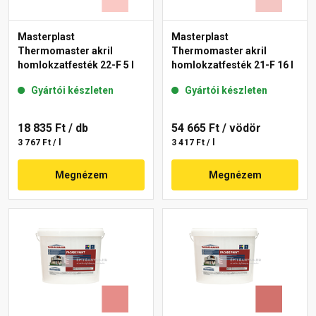
Masterplast
Masterplast
Thermomaster akril
Thermomaster akril
homlokzatfesték 22-F 5 l
homlokzatfesték 21-F 16 l
Gyártói készleten
Gyártói készleten
18 835 Ft
/ db
54 665 Ft
/ vödör
3 767 Ft / l
3 417 Ft / l
Megnézem
Megnézem