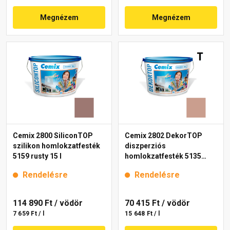
Megnézem
Megnézem
Cemix 2800 SiliconTOP
Cemix 2802 DekorTOP
szilikon homlokzatfesték
diszperziós
5159 rusty 15 l
homlokzatfesték 5135
rusty 15 l
Rendelésre
Rendelésre
114 890 Ft
/ vödör
70 415 Ft
/ vödör
7 659 Ft / l
15 648 Ft / l