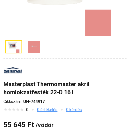
Masterplast Thermomaster akril
homlokzatfesték 22-D 16 l
Cikkszám:
UH-744917
0
0 értékelés
0 kérdés
55 645 Ft
/vödör