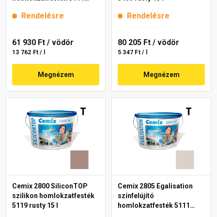
rusty 15 l
Rendelésre
Rendelésre
61 930 Ft
/ vödör
80 205 Ft
/ vödör
13 762 Ft / l
5 347 Ft / l
Megnézem
Megnézem
Cemix 2800 SiliconTOP
Cemix 2805 Egalisation
szilikon homlokzatfesték
színfelújító
5119 rusty 15 l
homlokzatfesték 5111
rusty 15 l