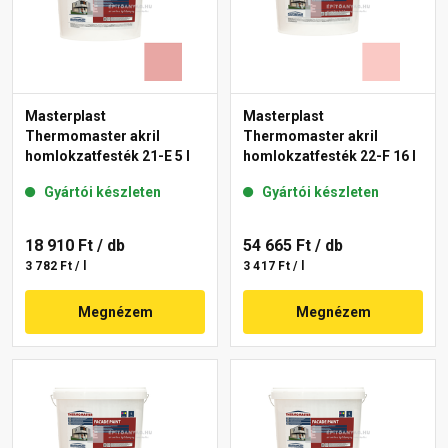
Masterplast
Masterplast
Thermomaster akril
Thermomaster akril
homlokzatfesték 21-E 5 l
homlokzatfesték 22-F 16 l
Gyártói készleten
Gyártói készleten
18 910 Ft
/ db
54 665 Ft
/ db
3 782 Ft / l
3 417 Ft / l
Megnézem
Megnézem