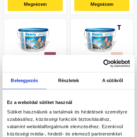
Megnézem
Megnézem
Cemix 2805 Egalisation
Cemix 2805 Egalisation
Beleegyezés
Részletek
A sütikről
színfelújító
színfelújító
homlokzatfesték 6359
homlokzatfesték 5177
intense 15 l
rusty 15 l
Rendelésre
Rendelésre
Ez a weboldal sütiket használ
Sütiket használunk a tartalmak és hirdetések személyre
118 695 Ft
/ vödör
91 245 Ft
/ vödör
szabásához, közösségi funkciók biztosításához,
7 913 Ft / l
6 083 Ft / l
valamint weboldalforgalmunk elemzéséhez. Ezenkívül
közösségi média-, hirdető- és elemező partnereinkkel
Megnézem
Megnézem