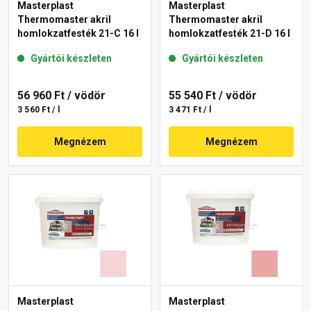
Masterplast
Masterplast
Thermomaster akril
Thermomaster akril
homlokzatfesték 21-C 16 l
homlokzatfesték 21-D 16 l
Gyártói készleten
Gyártói készleten
56 960 Ft
/ vödör
55 540 Ft
/ vödör
3 560 Ft / l
3 471 Ft / l
Megnézem
Megnézem
Masterplast
Masterplast