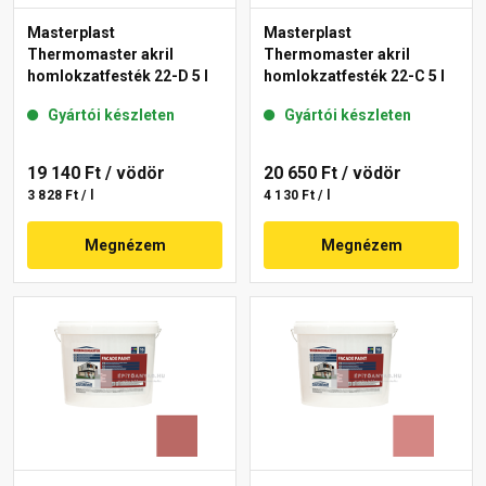
Masterplast
Masterplast
Thermomaster akril
Thermomaster akril
homlokzatfesték 22-D 5 l
homlokzatfesték 22-C 5 l
Gyártói készleten
Gyártói készleten
19 140 Ft
/ vödör
20 650 Ft
/ vödör
3 828 Ft / l
4 130 Ft / l
Megnézem
Megnézem