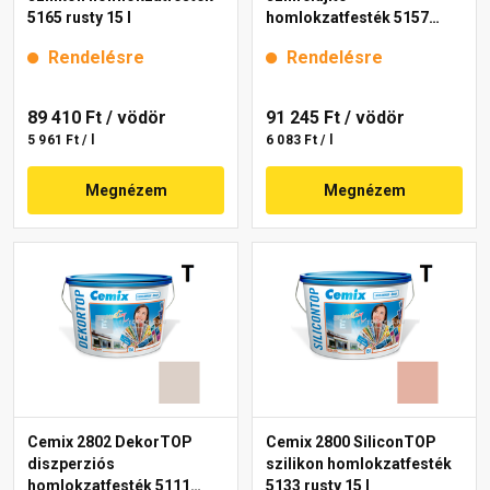
5165 rusty 15 l
homlokzatfesték 5157
rusty 15 l
Rendelésre
Rendelésre
89 410 Ft
/ vödör
91 245 Ft
/ vödör
5 961 Ft / l
6 083 Ft / l
Megnézem
Megnézem
Cemix 2802 DekorTOP
Cemix 2800 SiliconTOP
diszperziós
szilikon homlokzatfesték
homlokzatfesték 5111
5133 rusty 15 l