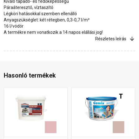
Kiváló tapadó- és fedőképességű
Páraáteresztő, víztaszító
Légköri hatásokkal szemben ellenálló
Anyagszükséglet: két rétegben, 0,3-0,7 l/m²
16 l/vödör
A termékre nem vonatkozik a 14 napos elállási jog!
Részletes leírás
Hasonló termékek