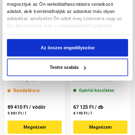
megosztjuk az Ön weboldalhasználatra vonatkozó
adatait, akik kombinálhatják az adatokat más olyan
adatokkal, amelyeket Ön adott meg számukra vagy az
Ön által használt más szolgáltatásokból gyűjtöttek.
Az összes engedélyezése
Testre szabás
Cemix 2800 SiliconTOP
Masterplast
szilikon homlokzatfesték
Thermomaster akril
5185 rusty 15 l
homlokzatfesték 25-C 16 l
Rendelésre
Gyártói készleten
89 410 Ft
/ vödör
67 125 Ft
/ db
5 961 Ft / l
4 195 Ft / l
Megnézem
Megnézem