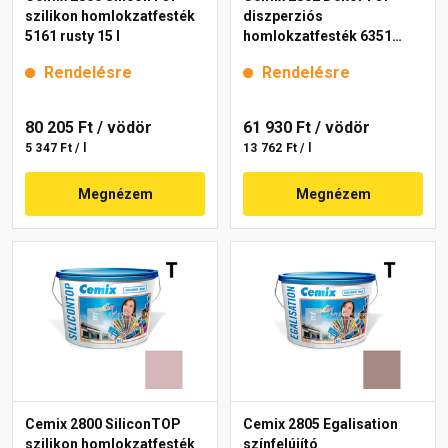
szilikon homlokzatfesték
diszperziós
5161 rusty 15 l
homlokzatfesték 6351
intense 15 l
Rendelésre
Rendelésre
80 205 Ft
/ vödör
61 930 Ft
/ vödör
5 347 Ft / l
13 762 Ft / l
Megnézem
Megnézem
Cemix 2800 SiliconTOP
Cemix 2805 Egalisation
szilikon homlokzatfesték
színfelújító