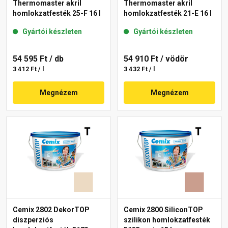
Thermomaster akril
Thermomaster akril
homlokzatfesték 25-F 16 l
homlokzatfesték 21-E 16 l
Gyártói készleten
Gyártói készleten
54 595 Ft
/ db
54 910 Ft
/ vödör
3 412 Ft / l
3 432 Ft / l
Megnézem
Megnézem
Cemix 2802 DekorTOP
Cemix 2800 SiliconTOP
diszperziós
szilikon homlokzatfesték