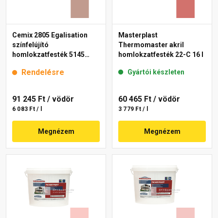
Cemix 2805 Egalisation
Masterplast
színfelújító
Thermomaster akril
homlokzatfesték 5145
homlokzatfesték 22-C 16 l
rusty 15 l
Rendelésre
Gyártói készleten
91 245 Ft
/ vödör
60 465 Ft
/ vödör
6 083 Ft / l
3 779 Ft / l
Megnézem
Megnézem