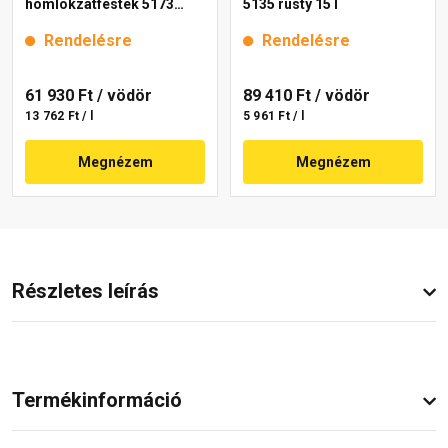
homlokzatfesték 5173
5135 rusty 15 l
rusty 15 l
Rendelésre
Rendelésre
61 930 Ft
/ vödör
89 410 Ft
/ vödör
13 762 Ft / l
5 961 Ft / l
Megnézem
Megnézem
Részletes leírás
Termékinformáció