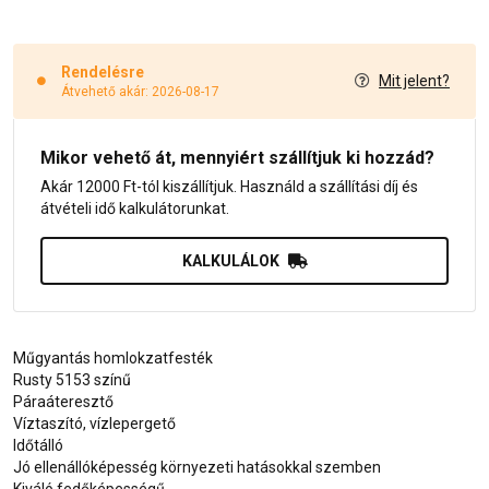
Rendelésre
Mit jelent?
Átvehető akár: 2026-08-17
Mikor vehető át, mennyiért szállítjuk ki hozzád?
Akár 12000 Ft-tól kiszállítjuk. Használd a szállítási díj és
átvételi idő kalkulátorunkat.
KALKULÁLOK
Műgyantás homlokzatfesték
Rusty 5153 színű
Páraáteresztő
Víztaszító, vízlepergető
Időtálló
Jó ellenállóképesség környezeti hatásokkal szemben
Kiváló fedőképességű