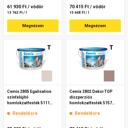
61 930 Ft
/ vödör
70 415 Ft
/ vödör
13 762 Ft / l
15 648 Ft / l
Megnézem
Megnézem
Cemix 2805 Egalisation
Cemix 2802 DekorTOP
színfelújító
diszperziós
homlokzatfesték 5111
homlokzatfesték 5157
rusty 15 l
rusty 15 l
Rendelésre
Rendelésre