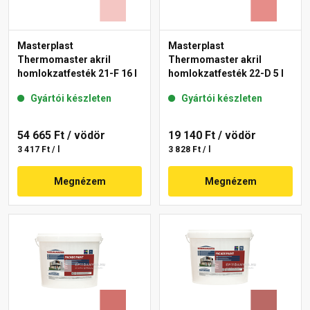
Masterplast
Masterplast
Thermomaster akril
Thermomaster akril
homlokzatfesték 21-F 16 l
homlokzatfesték 22-D 5 l
Gyártói készleten
Gyártói készleten
54 665 Ft
/ vödör
19 140 Ft
/ vödör
3 417 Ft / l
3 828 Ft / l
Megnézem
Megnézem