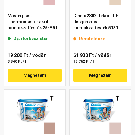
Masterplast
Cemix 2802 DekorTOP
Thermomaster akril
diszperziós
homlokzatfesték 25-E 5 l
homlokzatfesték 5131
rusty 15 l
Rendelésre
Gyártói készleten
19 200 Ft
/ vödör
61 930 Ft
/ vödör
3 840 Ft / l
13 762 Ft / l
Megnézem
Megnézem