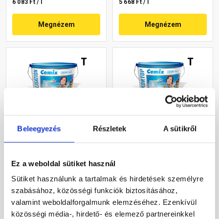
6 083 Ft / l
5 668 Ft / l
Megnézem
Megnézem
Beleegyezés
Részletek
A sütikről
Cemix 2805 Egalisation
Cemix 2802 DekorTOP
színfelújító
diszperziós
homlokzatfesték 5161
homlokzatfesték 5173
Ez a weboldal sütiket használ
rusty 15 l
rusty 15 l
Rendelésre
Rendelésre
Sütiket használunk a tartalmak és hirdetések személyre
szabásához, közösségi funkciók biztosításához,
85 025 Ft
/ vödör
61 930 Ft
/ vödör
valamint weboldalforgalmunk elemzéséhez. Ezenkívül
5 668 Ft / l
13 762 Ft / l
közösségi média-, hirdető- és elemező partnereinkkel