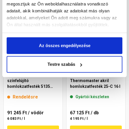
megosztjuk az Ön weboldalhasználatra vonatkozó
Megnézem
Megnézem
adatait, akik kombinálhatják az adatokat más olyan
adatokkal, amelyeket Ön adott meg számukra vagy az
Ön által használt más szolgáltatásokból gyűjtöttek.
Az összes engedélyezése
Testre szabás
Cemix 2805 Egalisation
Masterplast
színfelújító
Thermomaster akril
homlokzatfesték 5135
homlokzatfesték 25-C 16 l
rusty 15 l
Rendelésre
Gyártói készleten
91 245 Ft
/ vödör
67 125 Ft
/ db
6 083 Ft / l
4 195 Ft / l