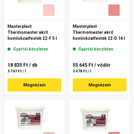
Masterplast
Masterplast
Thermomaster akril
Thermomaster akril
homlokzatfesték 22-F 5 l
homlokzatfesték 22-D 16 l
Gyártói készleten
Gyártói készleten
18 835 Ft
/ db
55 645 Ft
/ vödör
3 767 Ft / l
3 478 Ft / l
Megnézem
Megnézem