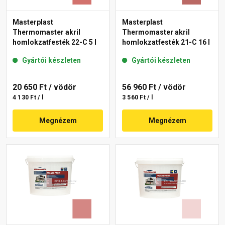
Masterplast
Masterplast
Thermomaster akril
Thermomaster akril
homlokzatfesték 22-C 5 l
homlokzatfesték 21-C 16 l
Gyártói készleten
Gyártói készleten
20 650 Ft
/ vödör
56 960 Ft
/ vödör
4 130 Ft / l
3 560 Ft / l
Megnézem
Megnézem