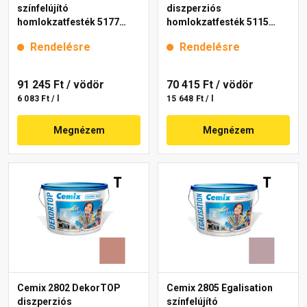
színfelújító
diszperziós
homlokzatfesték 5177
homlokzatfesték 5115
rusty 15 l
rusty 15 l
Rendelésre
Rendelésre
91 245 Ft
/ vödör
70 415 Ft
/ vödör
6 083 Ft / l
15 648 Ft / l
Megnézem
Megnézem
Cemix 2802 DekorTOP
Cemix 2805 Egalisation
diszperziós
színfelújító