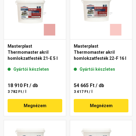
Masterplast
Masterplast
Thermomaster akril
Thermomaster akril
homlokzatfesték 21-E 5 l
homlokzatfesték 22-F 16 l
Gyártói készleten
Gyártói készleten
18 910 Ft
/ db
54 665 Ft
/ db
3 782 Ft / l
3 417 Ft / l
Megnézem
Megnézem