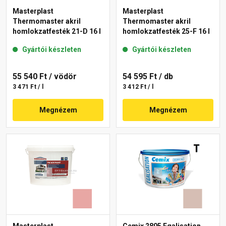
Masterplast
Masterplast
Thermomaster akril
Thermomaster akril
homlokzatfesték 21-D 16 l
homlokzatfesték 25-F 16 l
Gyártói készleten
Gyártói készleten
55 540 Ft
/ vödör
54 595 Ft
/ db
3 471 Ft / l
3 412 Ft / l
Megnézem
Megnézem