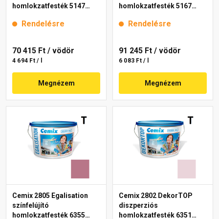
homlokzatfesték 5147
homlokzatfesték 5167
rusty 15 l
rusty 15 l
Rendelésre
Rendelésre
70 415 Ft
/ vödör
91 245 Ft
/ vödör
4 694 Ft / l
6 083 Ft / l
Megnézem
Megnézem
Cemix 2805 Egalisation
Cemix 2802 DekorTOP
színfelújító
diszperziós
homlokzatfesték 6355
homlokzatfesték 6351