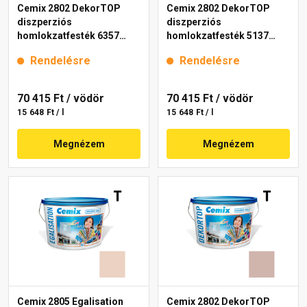
Cemix 2802 DekorTOP
Cemix 2802 DekorTOP
diszperziós
diszperziós
homlokzatfesték 6357
homlokzatfesték 5137
intense 15 l
rusty 15 l
Rendelésre
Rendelésre
70 415 Ft
/ vödör
70 415 Ft
/ vödör
15 648 Ft / l
15 648 Ft / l
Megnézem
Megnézem
Cemix 2805 Egalisation
Cemix 2802 DekorTOP