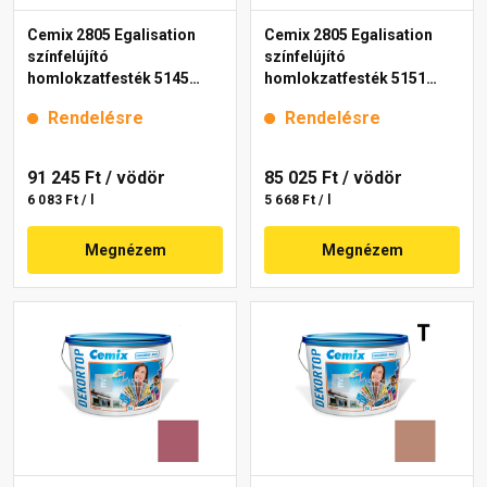
Cemix 2805 Egalisation
Cemix 2805 Egalisation
színfelújító
színfelújító
homlokzatfesték 5145
homlokzatfesték 5151
rusty 15 l
rusty 15 l
Rendelésre
Rendelésre
91 245 Ft
/ vödör
85 025 Ft
/ vödör
6 083 Ft / l
5 668 Ft / l
Megnézem
Megnézem