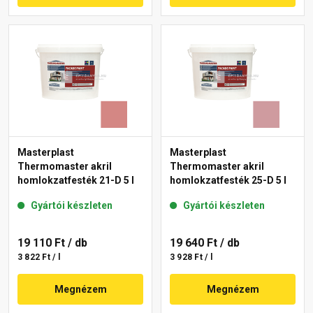
Masterplast
Masterplast
Thermomaster akril
Thermomaster akril
homlokzatfesték 21-D 5 l
homlokzatfesték 25-D 5 l
Gyártói készleten
Gyártói készleten
19 110 Ft
/ db
19 640 Ft
/ db
3 822 Ft / l
3 928 Ft / l
Megnézem
Megnézem