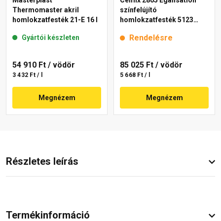
Masterplast
Cemix 2805 Egalisation
Thermomaster akril
színfelújító
homlokzatfesték 21-E 16 l
homlokzatfesték 5123
rusty 15 l
Rendelésre
Gyártói készleten
54 910 Ft
/ vödör
85 025 Ft
/ vödör
3 432 Ft / l
5 668 Ft / l
Megnézem
Megnézem
Részletes leírás
Termékinformáció