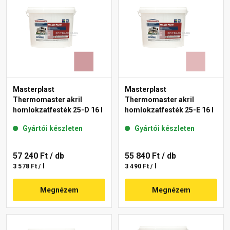
Masterplast
Masterplast
Thermomaster akril
Thermomaster akril
homlokzatfesték 25-D 16 l
homlokzatfesték 25-E 16 l
Gyártói készleten
Gyártói készleten
57 240 Ft
/ db
55 840 Ft
/ db
3 578 Ft / l
3 490 Ft / l
Megnézem
Megnézem