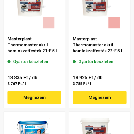
Masterplast
Masterplast
Thermomaster akril
Thermomaster akril
homlokzatfesték 21-F 5 l
homlokzatfesték 22-E 5 l
Gyártói készleten
Gyártói készleten
18 835 Ft
/ db
18 925 Ft
/ db
3 767 Ft / l
3 785 Ft / l
Megnézem
Megnézem