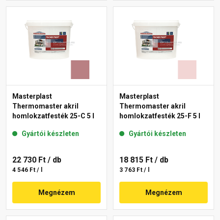
Masterplast
Masterplast
Thermomaster akril
Thermomaster akril
homlokzatfesték 25-C 5 l
homlokzatfesték 25-F 5 l
Gyártói készleten
Gyártói készleten
22 730 Ft
/ db
18 815 Ft
/ db
4 546 Ft / l
3 763 Ft / l
Megnézem
Megnézem