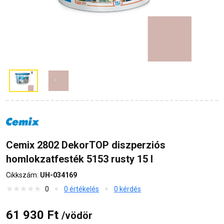
Cemix 2802 DekorTOP diszperziós
homlokzatfesték 5153 rusty 15 l
Cikkszám:
UH-034169
0
0 értékelés
0 kérdés
61 930 Ft
/vödör