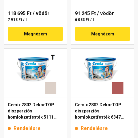
118 695 Ft
/ vödör
91 245 Ft
/ vödör
7 913 Ft / l
6 083 Ft / l
Megnézem
Megnézem
Cemix 2802 DekorTOP
Cemix 2802 DekorTOP
diszperziós
diszperziós
homlokzatfesték 5111
homlokzatfesték 6347
rusty 15 l
intense 15 l
Rendelésre
Rendelésre