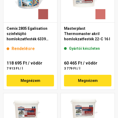
Cemix 2805 Egalisation
Masterplast
színfelújító
Thermomaster akril
homlokzatfesték 6339
homlokzatfesték 22-C 16 l
intense 15 l
Rendelésre
Gyártói készleten
118 695 Ft
/ vödör
60 465 Ft
/ vödör
7 913 Ft / l
3 779 Ft / l
Megnézem
Megnézem