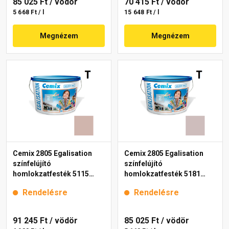
85 025 Ft
/ vödör
70 415 Ft
/ vödör
5 668 Ft / l
15 648 Ft / l
Megnézem
Megnézem
Cemix 2805 Egalisation
Cemix 2805 Egalisation
színfelújító
színfelújító
homlokzatfesték 5115
homlokzatfesték 5181
rusty 15 l
rusty 15 l
Rendelésre
Rendelésre
91 245 Ft
/ vödör
85 025 Ft
/ vödör