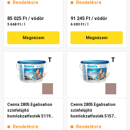
Rendelésre
Rendelésre
85 025 Ft
/ vödör
91 245 Ft
/ vödör
5 668 Ft / l
6 083 Ft / l
Megnézem
Megnézem
Cemix 2805 Egalisation
Cemix 2805 Egalisation
színfelújító
színfelújító
homlokzatfesték 5119
homlokzatfesték 5157
rusty 15 l
rusty 15 l
Rendelésre
Rendelésre