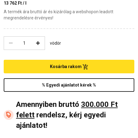
13 762 Ft / l
A termék ára bruttó ár és kizárólag a webshopon leadott
megrendelésre érvényes!
vödör
Kosárba rakom
% Egyedi ajánlatot kérek %
Amennyiben bruttó
300.000 Ft
felett
rendelsz, kérj egyedi
ajánlatot!