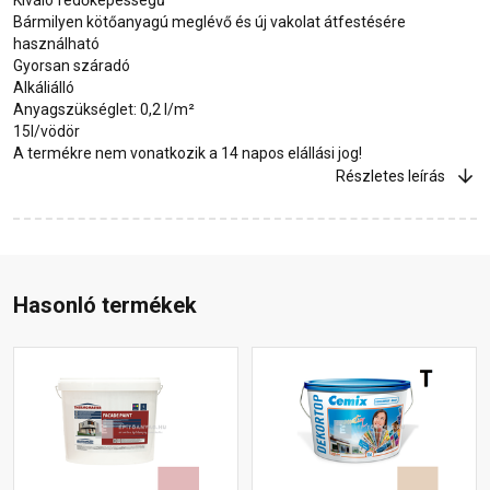
Bármilyen kötőanyagú meglévő és új vakolat átfestésére
használható
Gyorsan száradó
Alkáliálló
Anyagszükséglet: 0,2 l/m²
15l/vödör
A termékre nem vonatkozik a 14 napos elállási jog!
Részletes leírás
Hasonló termékek