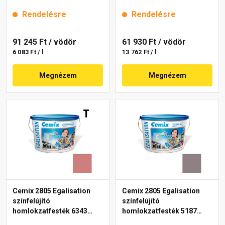
intense 15 l
intense 15 l
Rendelésre
Rendelésre
91 245 Ft
/ vödör
61 930 Ft
/ vödör
6 083 Ft / l
13 762 Ft / l
Megnézem
Megnézem
Cemix 2805 Egalisation
Cemix 2805 Egalisation
színfelújító
színfelújító
homlokzatfesték 6343
homlokzatfesték 5187
intense 15 l
rusty 15 l