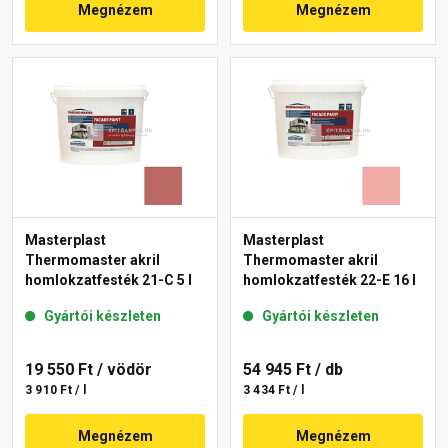
Megnézem
Megnézem
Masterplast
Masterplast
Thermomaster akril
Thermomaster akril
homlokzatfesték 21-C 5 l
homlokzatfesték 22-E 16 l
Gyártói készleten
Gyártói készleten
19 550 Ft
/ vödör
54 945 Ft
/ db
3 910 Ft / l
3 434 Ft / l
Megnézem
Megnézem