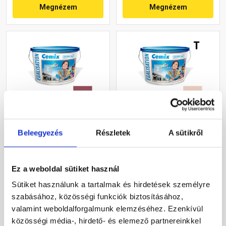
Megnézem
Megnézem
Cemix 2805 Egalisation
Cemix 2805 Egalisation
Beleegyezés
Részletek
A sütikről
színfelújító
színfelújító
homlokzatfesték 6359
homlokzatfesték 5177
intense 15 l
rusty 15 l
Rendelésre
Rendelésre
Ez a weboldal sütiket használ
Sütiket használunk a tartalmak és hirdetések személyre
118 695 Ft
/ vödör
91 245 Ft
/ vödör
szabásához, közösségi funkciók biztosításához,
7 913 Ft / l
6 083 Ft / l
valamint weboldalforgalmunk elemzéséhez. Ezenkívül
közösségi média-, hirdető- és elemező partnereinkkel
Megnézem
Megnézem