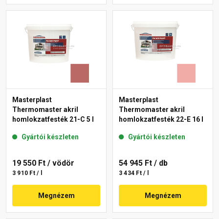
Masterplast
Masterplast
Thermomaster akril
Thermomaster akril
homlokzatfesték 21-C 5 l
homlokzatfesték 22-E 16 l
Gyártói készleten
Gyártói készleten
19 550 Ft
/ vödör
54 945 Ft
/ db
3 910 Ft / l
3 434 Ft / l
Megnézem
Megnézem