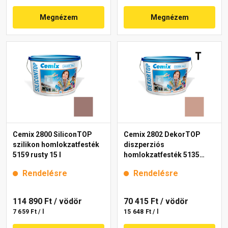
Megnézem
Megnézem
Cemix 2800 SiliconTOP
Cemix 2802 DekorTOP
szilikon homlokzatfesték
diszperziós
5159 rusty 15 l
homlokzatfesték 5135
rusty 15 l
Rendelésre
Rendelésre
114 890 Ft
/ vödör
70 415 Ft
/ vödör
7 659 Ft / l
15 648 Ft / l