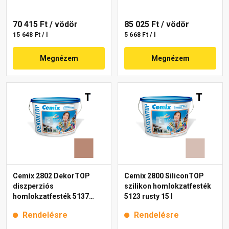
70 415 Ft
/ vödör
85 025 Ft
/ vödör
15 648 Ft / l
5 668 Ft / l
Megnézem
Megnézem
Cemix 2802 DekorTOP
Cemix 2800 SiliconTOP
diszperziós
szilikon homlokzatfesték
homlokzatfesték 5137
5123 rusty 15 l
rusty 15 l
Rendelésre
Rendelésre