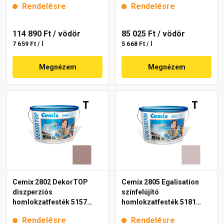
Rendelésre
Rendelésre
114 890 Ft
/ vödör
85 025 Ft
/ vödör
7 659 Ft / l
5 668 Ft / l
Megnézem
Megnézem
Cemix 2802 DekorTOP
Cemix 2805 Egalisation
diszperziós
színfelújító
homlokzatfesték 5157
homlokzatfesték 5181
rusty 15 l
rusty 15 l
Rendelésre
Rendelésre