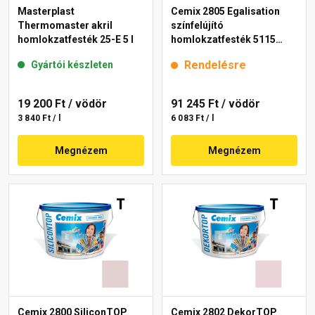
Masterplast
Cemix 2805 Egalisation
Thermomaster akril
színfelújító
homlokzatfesték 25-E 5 l
homlokzatfesték 5115
rusty 15 l
Rendelésre
Gyártói készleten
19 200 Ft
/ vödör
91 245 Ft
/ vödör
3 840 Ft / l
6 083 Ft / l
Megnézem
Megnézem
Cemix 2800 SiliconTOP
Cemix 2802 DekorTOP