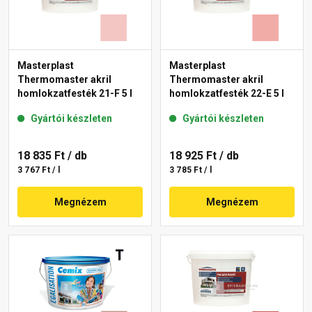
Masterplast
Masterplast
Thermomaster akril
Thermomaster akril
homlokzatfesték 21-F 5 l
homlokzatfesték 22-E 5 l
Gyártói készleten
Gyártói készleten
18 835 Ft
/ db
18 925 Ft
/ db
3 767 Ft / l
3 785 Ft / l
Megnézem
Megnézem