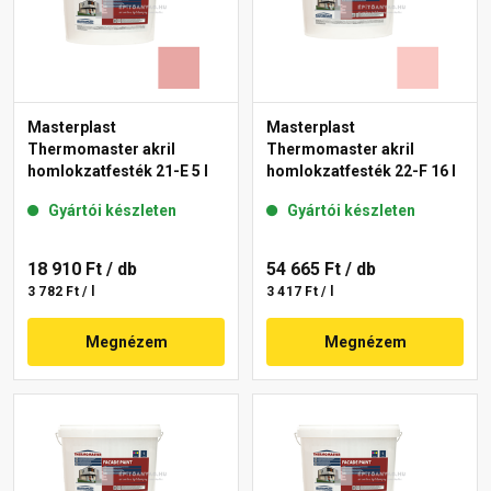
Masterplast
Masterplast
Thermomaster akril
Thermomaster akril
homlokzatfesték 21-E 5 l
homlokzatfesték 22-F 16 l
Gyártói készleten
Gyártói készleten
18 910 Ft
/ db
54 665 Ft
/ db
3 782 Ft / l
3 417 Ft / l
Megnézem
Megnézem