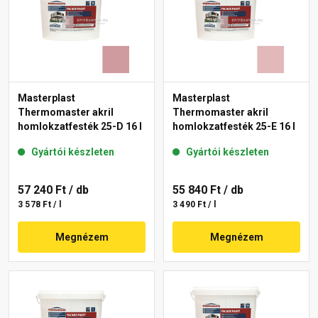
Masterplast
Masterplast
Thermomaster akril
Thermomaster akril
homlokzatfesték 25-D 16 l
homlokzatfesték 25-E 16 l
Gyártói készleten
Gyártói készleten
57 240 Ft
/ db
55 840 Ft
/ db
3 578 Ft / l
3 490 Ft / l
Megnézem
Megnézem