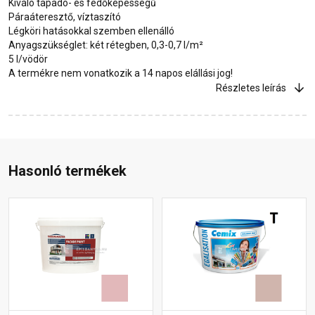
Kiváló tapadó- és fedőképességű
Páraáteresztő, víztaszító
Légköri hatásokkal szemben ellenálló
Anyagszükséglet: két rétegben, 0,3-0,7 l/m²
5 l/vödör
A termékre nem vonatkozik a 14 napos elállási jog!
Részletes leírás
Hasonló termékek