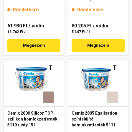
rusty 15 l
Rendelésre
Rendelésre
61 930 Ft
/ vödör
80 205 Ft
/ vödör
13 762 Ft / l
5 347 Ft / l
Megnézem
Megnézem
Cemix 2800 SiliconTOP
Cemix 2805 Egalisation
szilikon homlokzatfesték
színfelújító
5119 rusty 15 l
homlokzatfesték 5111
rusty 15 l