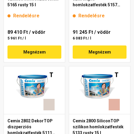
5165 rusty 15 l
homlokzatfesték 5157
rusty 15 l
Rendelésre
Rendelésre
89 410 Ft
/ vödör
91 245 Ft
/ vödör
5 961 Ft / l
6 083 Ft / l
Megnézem
Megnézem
Cemix 2802 DekorTOP
Cemix 2800 SiliconTOP
diszperziós
szilikon homlokzatfesték
homlokzatfesték 5111
5133 rusty 15 l