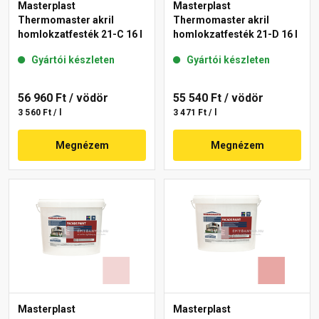
Masterplast
Masterplast
Thermomaster akril
Thermomaster akril
homlokzatfesték 21-C 16 l
homlokzatfesték 21-D 16 l
Gyártói készleten
Gyártói készleten
56 960 Ft
/ vödör
55 540 Ft
/ vödör
3 560 Ft / l
3 471 Ft / l
Megnézem
Megnézem
Masterplast
Masterplast