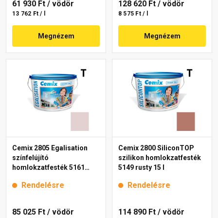
61 930 Ft
/ vödör
128 620 Ft
/ vödör
13 762 Ft / l
8 575 Ft / l
Megnézem
Megnézem
Cemix 2805 Egalisation
Cemix 2800 SiliconTOP
színfelújító
szilikon homlokzatfesték
homlokzatfesték 5161
5149 rusty 15 l
rusty 15 l
Rendelésre
Rendelésre
85 025 Ft
/ vödör
114 890 Ft
/ vödör