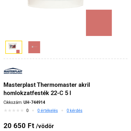
Masterplast Thermomaster akril
homlokzatfesték 22-C 5 l
Cikkszám:
UH-744914
0
0 értékelés
0 kérdés
20 650 Ft
/vödör