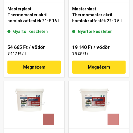
Masterplast
Masterplast
Thermomaster akril
Thermomaster akril
homlokzatfesték 21-F 16 l
homlokzatfesték 22-D 5 l
Gyártói készleten
Gyártói készleten
54 665 Ft
/ vödör
19 140 Ft
/ vödör
3 417 Ft / l
3 828 Ft / l
Megnézem
Megnézem