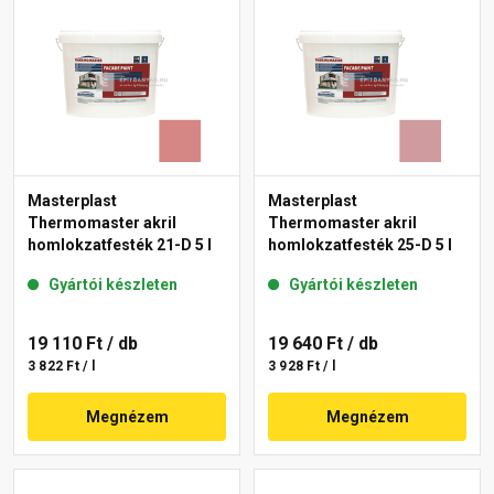
Masterplast
Masterplast
Thermomaster akril
Thermomaster akril
homlokzatfesték 21-D 5 l
homlokzatfesték 25-D 5 l
Gyártói készleten
Gyártói készleten
19 110 Ft
/ db
19 640 Ft
/ db
3 822 Ft / l
3 928 Ft / l
Megnézem
Megnézem