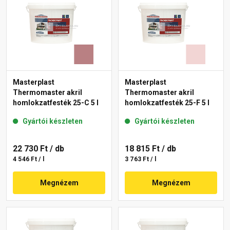
Masterplast
Masterplast
Thermomaster akril
Thermomaster akril
homlokzatfesték 25-C 5 l
homlokzatfesték 25-F 5 l
Gyártói készleten
Gyártói készleten
22 730 Ft
/ db
18 815 Ft
/ db
4 546 Ft / l
3 763 Ft / l
Megnézem
Megnézem