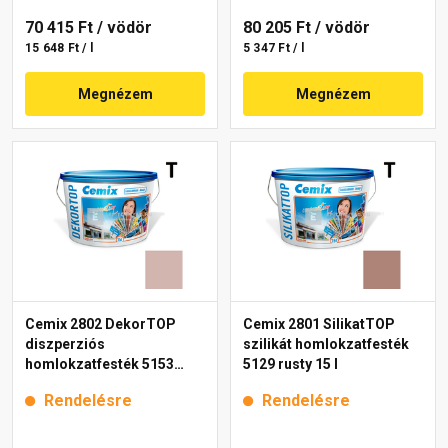
70 415 Ft
/ vödör
80 205 Ft
/ vödör
15 648 Ft / l
5 347 Ft / l
Megnézem
Megnézem
Cemix 2802 DekorTOP
Cemix 2801 SilikatTOP
diszperziós
szilikát homlokzatfesték
homlokzatfesték 5153
5129 rusty 15 l
rusty 15 l
Rendelésre
Rendelésre