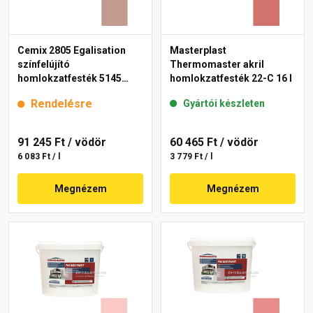
Cemix 2805 Egalisation
Masterplast
színfelújító
Thermomaster akril
homlokzatfesték 5145
homlokzatfesték 22-C 16 l
rusty 15 l
Rendelésre
Gyártói készleten
91 245 Ft
/ vödör
60 465 Ft
/ vödör
6 083 Ft / l
3 779 Ft / l
Megnézem
Megnézem