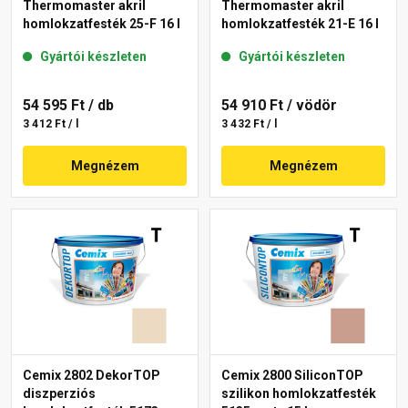
Thermomaster akril
Thermomaster akril
homlokzatfesték 25-F 16 l
homlokzatfesték 21-E 16 l
Gyártói készleten
Gyártói készleten
54 595 Ft
/ db
54 910 Ft
/ vödör
3 412 Ft / l
3 432 Ft / l
Megnézem
Megnézem
Cemix 2802 DekorTOP
Cemix 2800 SiliconTOP
diszperziós
szilikon homlokzatfesték