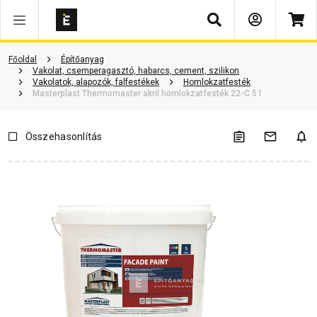
Keresés
Termékinformáció
Vásárlói vélemények
Kérdések és válaszok
Főoldal
Építőanyag
Vakolat, csemperagasztó, habarcs, cement, szilikon
Vakolatok, alapozók, falfestékek
Homlokzatfesték
Masterplast Thermomaster akril homlokzatfesték 22-C 5 l
Összehasonlítás