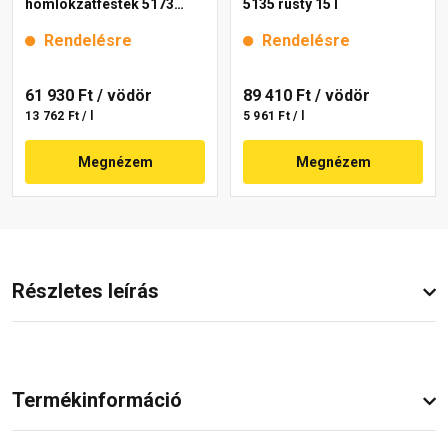
homlokzatfesték 5173
5135 rusty 15 l
rusty 15 l
Rendelésre
Rendelésre
61 930 Ft
/ vödör
89 410 Ft
/ vödör
13 762 Ft / l
5 961 Ft / l
Megnézem
Megnézem
Részletes leírás
Termékinformáció