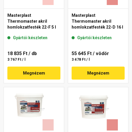
Masterplast
Masterplast
Thermomaster akril
Thermomaster akril
homlokzatfesték 22-F 5 l
homlokzatfesték 22-D 16 l
Gyártói készleten
Gyártói készleten
18 835 Ft
/ db
55 645 Ft
/ vödör
3 767 Ft / l
3 478 Ft / l
Megnézem
Megnézem