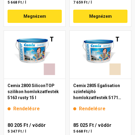
5 668 Ft / l
7 659 Ft / l
Megnézem
Megnézem
Cemix 2800 SiliconTOP
Cemix 2805 Egalisation
szilikon homlokzatfesték
színfelújító
5163 rusty 15 l
homlokzatfesték 5171
rusty 15 l
Rendelésre
Rendelésre
80 205 Ft
/ vödör
85 025 Ft
/ vödör
5 347 Ft / l
5 668 Ft / l