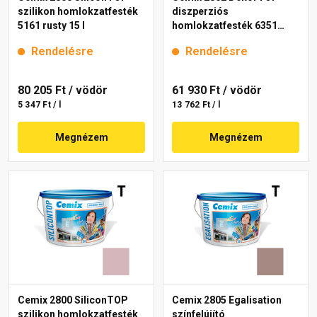
szilikon homlokzatfesték
diszperziós
5161 rusty 15 l
homlokzatfesték 6351
intense 15 l
Rendelésre
Rendelésre
80 205 Ft
/ vödör
61 930 Ft
/ vödör
5 347 Ft / l
13 762 Ft / l
Megnézem
Megnézem
Cemix 2800 SiliconTOP
Cemix 2805 Egalisation
szilikon homlokzatfesték
színfelújító