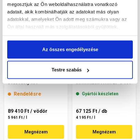
megosztjuk az Ön weboldalhasználatra vonatkozó
adatait, akik kombinálhatják az adatokat más olyan
adatokkal, amelyeket Ön adott meg számukra vagy az
Ön által használt más szolgáltatásokból gyűjtöttek.
Az összes engedélyezése
Testre szabás
Cemix 2800 SiliconTOP
Masterplast
szilikon homlokzatfesték
Thermomaster akril
5185 rusty 15 l
homlokzatfesték 25-C 16 l
Rendelésre
Gyártói készleten
89 410 Ft
/ vödör
67 125 Ft
/ db
5 961 Ft / l
4 195 Ft / l
Megnézem
Megnézem